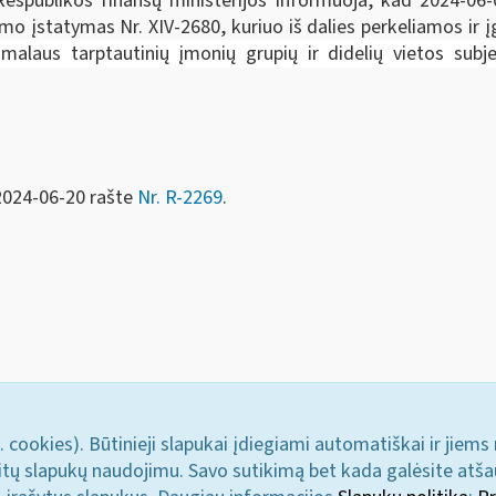
 Respublikos finansų ministerijos informuoja, kad 2024-06
imo įstatymas Nr. XIV-2680, kuriuo iš dalies perkeliamos ir
imalaus tarptautinių įmonių grupių ir didelių vietos sub
 2024-06-20 rašte
Nr. R-2269
.
. cookies). Būtinieji slapukai įdiegiami automatiškai ir jiems
u kitų slapukų naudojimu. Savo sutikimą bet kada galėsite atš