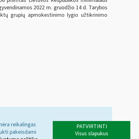
-06 priimtas Lietuvos Respublikos minimalaus
 įgyvendinamos 2022 m. gruodžio 14 d. Tarybos
jektų grupių apmokestinimo lygio užtikrinimo
 nėra reikalingas
PATVIRTINTI
aukti pakeisdami
Visus slapukus