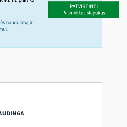
ivatumo politika.
PATVIRTINTI
Pasirinktus slapukus
nės naudojimą ir
mui.
AUDINGA