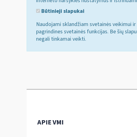
interneto naršyklės nustatymus ir ištrindam
Būtinieji slapukai
Naudojami sklandžiam svetainės veikimui ir 
pagrindines svetainės funkcijas. Be šių slap
negali tinkamai veikti.
APIE VMI