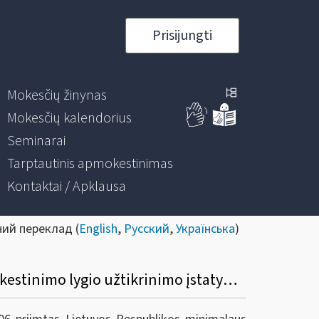
Prisijungti
Mokesčių žinynas
Mokesčių kalendorius
Seminarai
Tarptautinis apmokestinimas
Kontaktai / Apklausa
ний переклад (
English
,
Русский
,
Українська
)
Informacinis pranešimas dėl Lietuvos Respublikos minimalaus subjektų grupių apmokestinimo lygio užtikrinimo įstatymo priėmimo