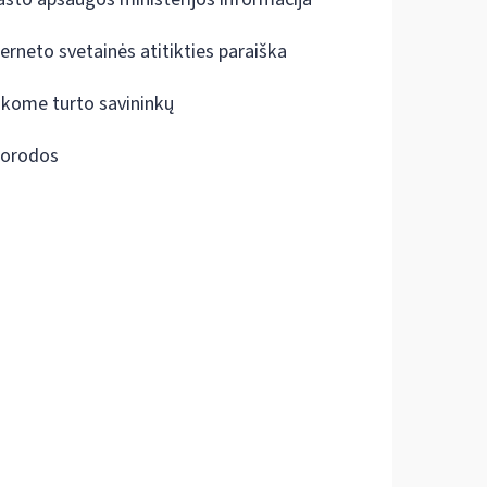
terneto svetainės atitikties paraiška
škome turto savininkų
orodos