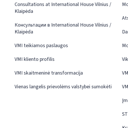
Consultations at International House Vilnius /
Mo
Klaipėda
At
Консультации в International House Vilnius /
Klaipėda
Da
VMI teikiamos paslaugos
Mo
VMI kliento profilis
Vi
VMI skaitmeninė transformacija
VM
Vienas langelis prievolėms valstybei sumokėti
VM
Įm
ST
Kr