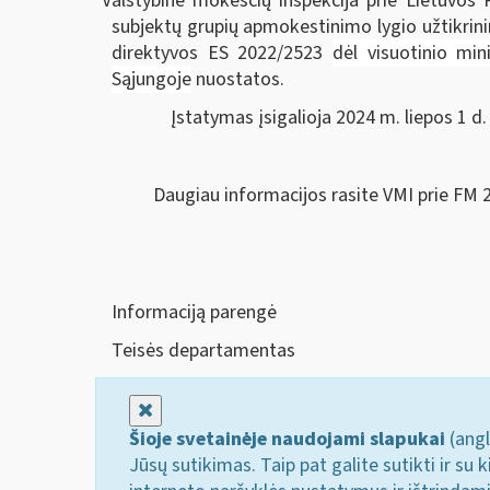
Valstybinė mokesčių inspekcija prie Lietuvos
subjektų grupių apmokestinimo lygio užtikrin
direktyvos ES 2022/2523
dėl visuotinio min
Sąjungoje
nuostatos.
Įstatymas įsigalioja 2024 m. liepos 1 d.
Daugiau informacijos rasite VMI prie FM
Informaciją parengė
Teisės departamentas
Uždaryti
Šioje svetainėje naudojami slapukai
(angl
Jūsų sutikimas. Taip pat galite sutikti ir s