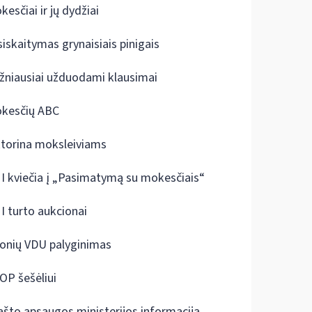
kesčiai ir jų dydžiai
siskaitymas grynaisiais pinigais
žniausiai užduodami klausimai
kesčių ABC
ktorina moksleiviams
I kviečia į „Pasimatymą su mokesčiais“
I turto aukcionai
onių VDU palyginimas
OP šešėliui
ašto apsaugos ministerijos informacija