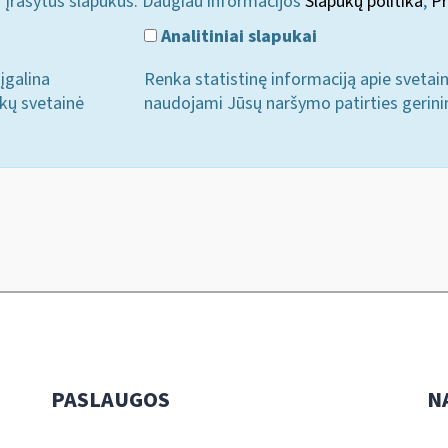
i įrašytus slapukus. Daugiau informacijos
Slapukų politika
;
Pr
Analitiniai slapukai
įgalina
Renka statistinę informaciją apie svetai
ukų svetainė
naudojami Jūsų naršymo patirties gerini
PASLAUGOS
N