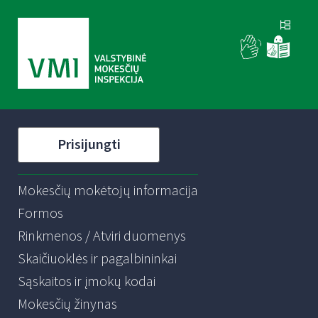
Prisijungti
Mokesčių mokėtojų informacija
Formos
Rinkmenos / Atviri duomenys
Skaičiuoklės ir pagalbininkai
Sąskaitos ir įmokų kodai
Mokesčių žinynas