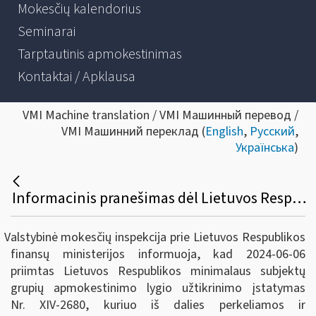
Mokesčių kalendorius
Seminarai
Tarptautinis apmokestinimas
Kontaktai / Apklausa
VMI Machine translation / VMI Машинный перевод /
VMI Машинний переклад (
English
,
Русский
,
Українська
)
Informacinis pranešimas dėl Lietuvos Respublikos minimalaus subjektų grupių apmokestinimo lygio užtikrinimo įstatymo priėmimo
Valstybinė mokesčių inspekcija prie Lietuvos Respublikos
finansų ministerijos informuoja, kad 2024-06-06
priimtas Lietuvos Respublikos minimalaus subjektų
grupių apmokestinimo lygio užtikrinimo įstatymas
Nr. XIV-2680, kuriuo iš dalies perkeliamos ir