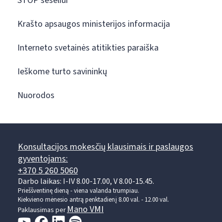
STOP šešėliui
Krašto apsaugos ministerijos informacija
Interneto svetainės atitikties paraiška
Ieškome turto savininkų
Nuorodos
Konsultacijos mokesčių klausimais ir paslaugos
gyventojams:
+370 5 260 5060
Darbo laikas: I-IV 8.00-17.00, V 8.00-15.45.
Prieššventinę dieną - viena valanda trumpiau.
Kiekvieno mėnesio antrą penktadienį 8.00 val. - 12.00 val.
Mano VMI
Paklausimas per