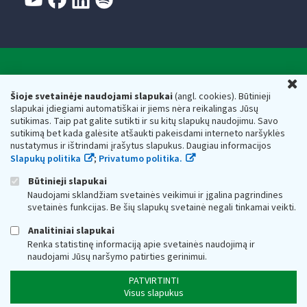
Valstybinė mokesčių inspekcija prie Lietuvos
U
Respublikos finansų ministerijos
Šioje svetainėje naudojami slapukai
(angl. cookies). Būtinieji
slapukai įdiegiami automatiškai ir jiems nėra reikalingas Jūsų
Biudžetinė įstaiga. Juridinio asmens kodas — 188659752,
sutikimas. Taip pat galite sutikti ir su kitų slapukų naudojimu. Savo
adresas: Vasario 16-osios g. 14, 01107 Vilnius, Lietuva, el.paštas:
sutikimą bet kada galėsite atšaukti pakeisdami interneto naršyklės
vmi@vmi.lt
, E. pristatymo dėžutės adresas 188659752
nustatymus ir ištrindami įrašytus slapukus. Daugiau informacijos
Duomenys apie Valstybinę mokesčių inspekciją prie Lietuvos
Slapukų politika
;
Privatumo politika.
Respublikos finansų ministerijos kaupiami ir saugomi Juridinių
asmenų registre
Būtinieji slapukai
Naudojami sklandžiam svetainės veikimui ir įgalina pagrindines
svetainės funkcijas. Be šių slapukų svetainė negali tinkamai veikti.
Analitiniai slapukai
Renka statistinę informaciją apie svetainės naudojimą ir
naudojami Jūsų naršymo patirties gerinimui.
PATVIRTINTI
Visus slapukus