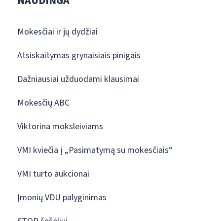
NAUDINGA
Mokesčiai ir jų dydžiai
Atsiskaitymas grynaisiais pinigais
Dažniausiai užduodami klausimai
Mokesčių ABC
Viktorina moksleiviams
VMI kviečia į „Pasimatymą su mokesčiais“
VMI turto aukcionai
Įmonių VDU palyginimas