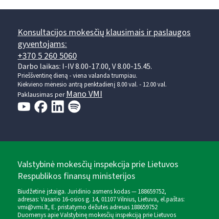
Konsultacijos mokesčių klausimais ir paslaugos
gyventojams:
+370 5 260 5060
Darbo laikas: I-IV 8.00-17.00, V 8.00-15.45.
Prieššventinę dieną - viena valanda trumpiau.
Kiekvieno mėnesio antrą penktadienį 8.00 val. - 12.00 val.
Mano VMI
Paklausimas per
Valstybinė mokesčių inspekcija prie Lietuvos
Respublikos finansų ministerijos
Biudžetinė įstaiga. Juridinio asmens kodas — 188659752,
adresas: Vasario 16-osios g. 14, 01107 Vilnius, Lietuva, el.paštas:
vmi@vmi.lt
, E. pristatymo dėžutės adresas 188659752
Duomenys apie Valstybinę mokesčių inspekciją prie Lietuvos