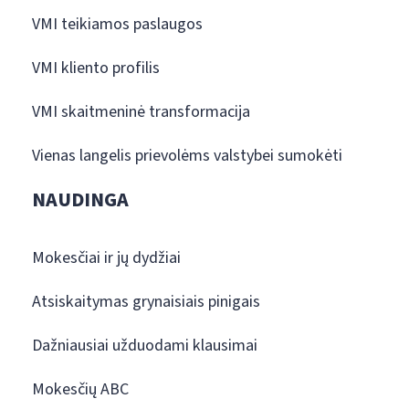
VMI teikiamos paslaugos
VMI kliento profilis
VMI skaitmeninė transformacija
Vienas langelis prievolėms valstybei sumokėti
NAUDINGA
Mokesčiai ir jų dydžiai
Atsiskaitymas grynaisiais pinigais
Dažniausiai užduodami klausimai
Mokesčių ABC