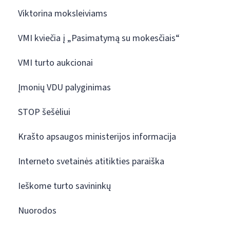
Viktorina moksleiviams
VMI kviečia į „Pasimatymą su mokesčiais“
VMI turto aukcionai
Įmonių VDU palyginimas
STOP šešėliui
Krašto apsaugos ministerijos informacija
Interneto svetainės atitikties paraiška
Ieškome turto savininkų
Nuorodos