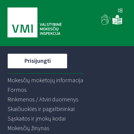
Prisijungti
Mokesčių mokėtojų informacija
Formos
Rinkmenos / Atviri duomenys
Skaičiuoklės ir pagalbininkai
Sąskaitos ir įmokų kodai
Mokesčių žinynas