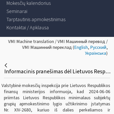
Mokesčių kalendorius
Seminarai
Tarptautinis apmokestinimas
Kontaktai / Apklausa
VMI Machine translation / VMI Машинный перевод /
VMI Машинний переклад (
English
,
Русский
,
Українська
)
Informacinis pranešimas dėl Lietuvos Respublikos minimalaus subjektų grupių apmokestinimo lygio užtikrinimo įstatymo priėmimo
Valstybinė mokesčių inspekcija prie Lietuvos Respublikos
finansų ministerijos informuoja, kad 2024-06-06
priimtas Lietuvos Respublikos minimalaus subjektų
grupių apmokestinimo lygio užtikrinimo įstatymas
Nr. XIV-2680, kuriuo iš dalies perkeliamos ir