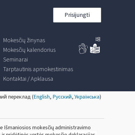
Prisijungti
Mokesčių žinynas
Mokesčių kalendorius
Seminarai
Tarptautinis apmokestinimas
Kontaktai / Apklausa
ний переклад (
English
,
Русский
,
Українська
)
 prie Išmaniosios mokesčių administravimo
 ir
pridėtinės vertės mokesčio
deklaracijas,