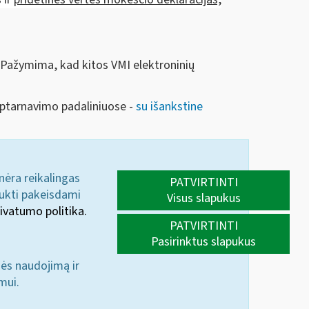
 Pažymima, kad kitos VMI elektroninių
aptarnavimo padaliniuose -
su išankstine
 nėra reikalingas
PATVIRTINTI
aukti pakeisdami
Visus slapukus
ivatumo politika.
PATVIRTINTI
Pasirinktus slapukus
nės naudojimą ir
mui.