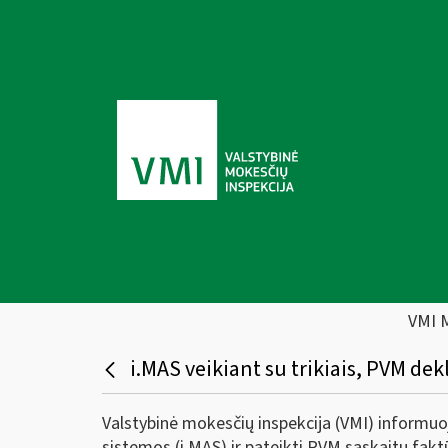
VMI 
i.MAS veikiant su trikiais, PVM dekla
Valstybinė mokesčių inspekcija (VMI) informuoj
sistemos (i.MAS) ir pateikti PVM sąskaitų fakt