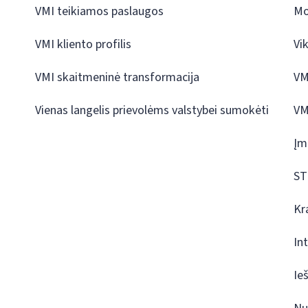
VMI teikiamos paslaugos
Mo
VMI kliento profilis
Vi
VMI skaitmeninė transformacija
VM
Vienas langelis prievolėms valstybei sumokėti
VM
Įm
ST
Kr
In
Ie