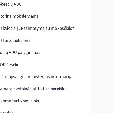
kesčių ABC
ktorina moksleiviams
I kviečia į „Pasimatymą su mokesčiais“
I turto aukcionai
onių VDU palyginimas
OP šešėliui
ašto apsaugos ministerijos informacija
terneto svetainės atitikties paraiška
škome turto savininkų