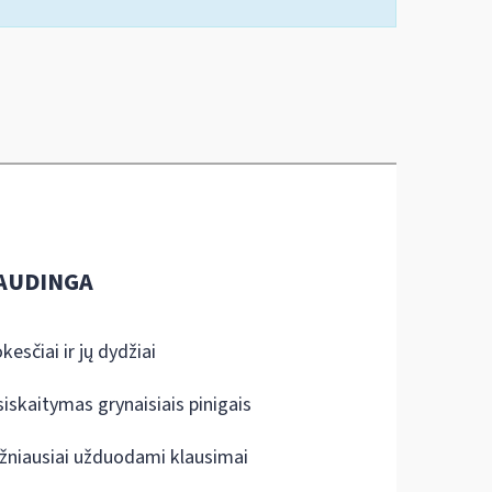
AUDINGA
kesčiai ir jų dydžiai
siskaitymas grynaisiais pinigais
žniausiai užduodami klausimai