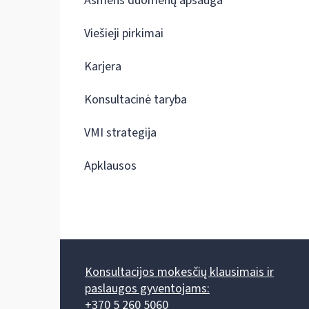
Asmens duomenų apsauga
Viešieji pirkimai
Karjera
Konsultacinė taryba
VMI strategija
Apklausos
Konsultacijos mokesčių klausimais ir
paslaugos gyventojams:
+370 5 260 5060