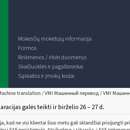
Mokesčių mokėtojų informacija
Formos
Rinkmenos / Atviri duomenys
Skaičiuoklės ir pagalbininkai
Sąskaitos ir įmokų kodai
Machine translation / VMI Машинный перевод / VMI Машин
racijas galės teikti ir birželio 26 – 27 d.
a, kad ne visi klientai šiuo metu gali sklandžiai prisijungti
ūrų i.SAF posistemyje
. Atsižvelgus į situaciją,
i.SAF rinkmenas