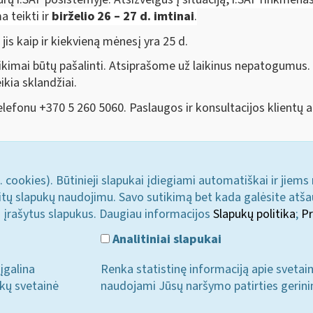
a teikti ir
birželio
26 – 27 d. imtinai
.
, jis kaip ir kiekvieną mėnesį yra 25 d.
kimai būtų pašalinti. Atsiprašome už laikinus nepatogumus.
kia sklandžiai.
lefonu +370 5 260 5060. Paslaugos ir konsultacijos klientų 
. cookies). Būtinieji slapukai įdiegiami automatiškai ir jiems
u kitų slapukų naudojimu. Savo sutikimą bet kada galėsite atš
i įrašytus slapukus. Daugiau informacijos
Slapukų politika
;
Pr
Analitiniai slapukai
įgalina
Renka statistinę informaciją apie svetai
ukų svetainė
naudojami Jūsų naršymo patirties gerini