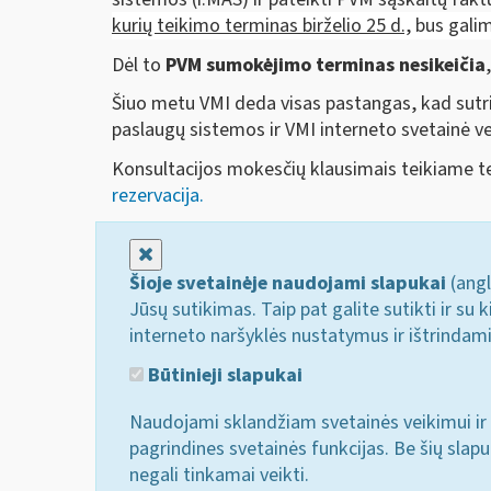
kurių teikimo terminas
birželio 25 d.,
bus galim
Dėl to
PVM sumokėjimo terminas nesikeičia
Šiuo metu VMI deda visas pastangas, kad sutri
paslaugų sistemos ir VMI interneto svetainė vei
Konsultacijos mokesčių klausimais teikiame te
rezervacija.
Uždaryti
Šioje svetainėje naudojami slapukai
(angl
Jūsų sutikimas. Taip pat galite sutikti ir s
interneto naršyklės nustatymus ir ištrindam
Būtinieji slapukai
Naudojami sklandžiam svetainės veikimui ir 
pagrindines svetainės funkcijas. Be šių slap
negali tinkamai veikti.