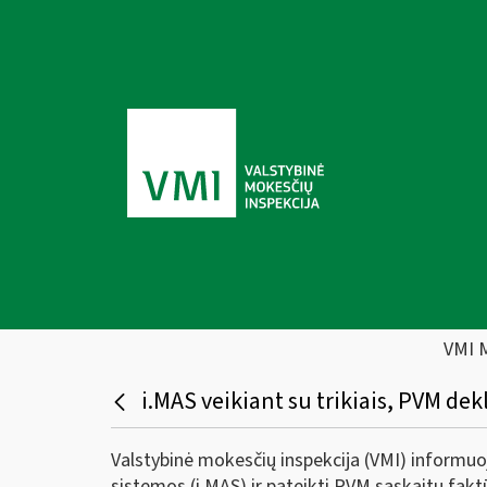
VMI 
i.MAS veikiant su trikiais, PVM dekla
Valstybinė mokesčių inspekcija (VMI) informuoj
sistemos (i.MAS) ir pateikti PVM sąskaitų fakt