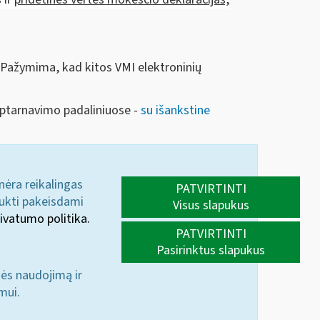
 Pažymima, kad kitos VMI elektroninių
aptarnavimo padaliniuose -
su išankstine
 nėra reikalingas
PATVIRTINTI
aukti pakeisdami
Visus slapukus
ivatumo politika.
PATVIRTINTI
Pasirinktus slapukus
nės naudojimą ir
mui.