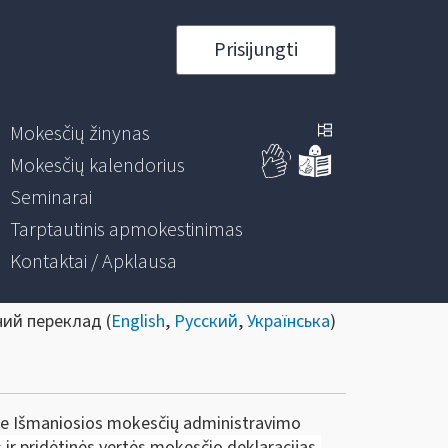
Prisijungti
Mokesčių žinynas
Mokesčių kalendorius
Seminarai
Tarptautinis apmokestinimas
Kontaktai / Apklausa
ний переклад (
English
,
Русский
,
Українська
)
 prie Išmaniosios mokesčių administravimo
 ir
pridėtinės vertės mokesčio
deklaracijas,