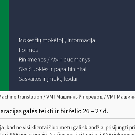
Mokesčių mokėtojų informacija
Formos
Rinkmenos / Atviri duomenys
Skaičiuoklės ir pagalbininkai
Sąskaitos ir įmokų kodai
Machine translation / VMI Машинный перевод / VMI Машин
racijas galės teikti ir birželio 26 – 27 d.
a, kad ne visi klientai šiuo metu gali sklandžiai prisijungti
ūrų i.SAF posistemyje
. Atsižvelgus į situaciją,
i.SAF rinkmenas