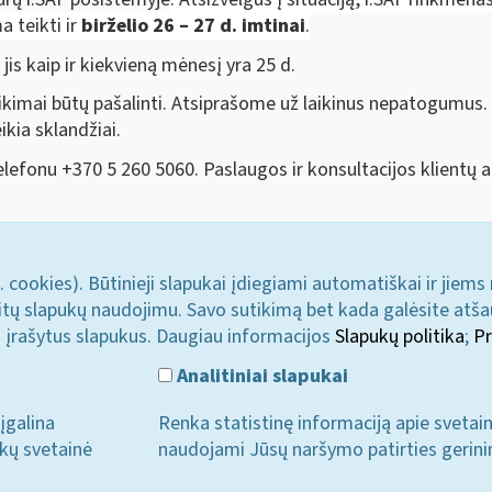
a teikti ir
birželio
26 – 27 d. imtinai
.
, jis kaip ir kiekvieną mėnesį yra 25 d.
kimai būtų pašalinti. Atsiprašome už laikinus nepatogumus.
kia sklandžiai.
lefonu +370 5 260 5060. Paslaugos ir konsultacijos klientų 
. cookies). Būtinieji slapukai įdiegiami automatiškai ir jiems
u kitų slapukų naudojimu. Savo sutikimą bet kada galėsite atš
i įrašytus slapukus. Daugiau informacijos
Slapukų politika
;
Pr
Analitiniai slapukai
įgalina
Renka statistinę informaciją apie svetai
ukų svetainė
naudojami Jūsų naršymo patirties gerini