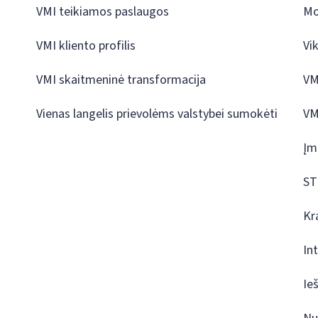
VMI teikiamos paslaugos
Mo
VMI kliento profilis
Vi
VMI skaitmeninė transformacija
VM
Vienas langelis prievolėms valstybei sumokėti
VM
Įm
ST
Kr
In
Ie