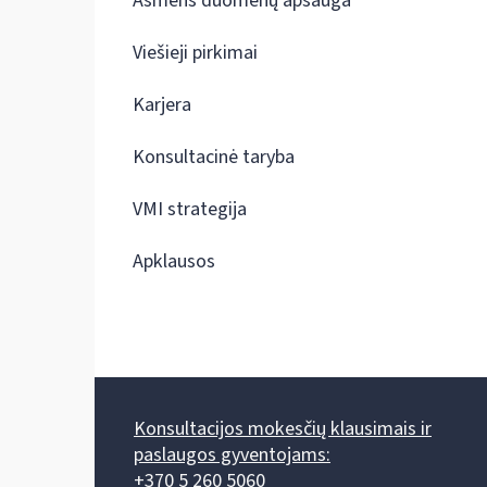
Asmens duomenų apsauga
Viešieji pirkimai
Karjera
Konsultacinė taryba
VMI strategija
Apklausos
Konsultacijos mokesčių klausimais ir
paslaugos gyventojams:
+370 5 260 5060