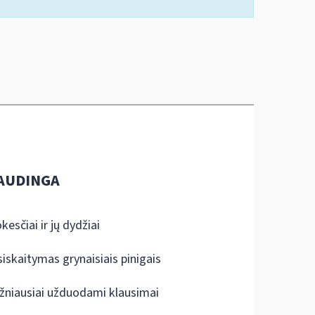
AUDINGA
kesčiai ir jų dydžiai
siskaitymas grynaisiais pinigais
žniausiai užduodami klausimai