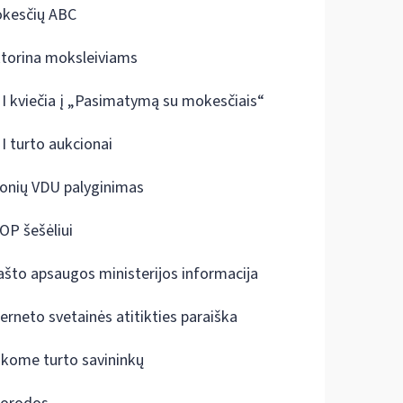
kesčių ABC
ktorina moksleiviams
I kviečia į „Pasimatymą su mokesčiais“
I turto aukcionai
onių VDU palyginimas
OP šešėliui
ašto apsaugos ministerijos informacija
terneto svetainės atitikties paraiška
škome turto savininkų