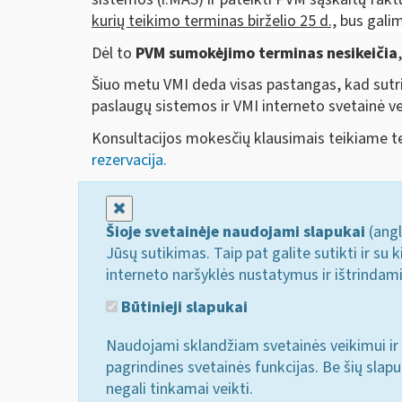
kurių teikimo terminas
birželio 25 d.,
bus galim
Dėl to
PVM sumokėjimo terminas nesikeičia
Šiuo metu VMI deda visas pastangas, kad sutri
paslaugų sistemos ir VMI interneto svetainė vei
Konsultacijos mokesčių klausimais teikiame te
rezervacija.
Uždaryti
Šioje svetainėje naudojami slapukai
(angl
Jūsų sutikimas. Taip pat galite sutikti ir s
interneto naršyklės nustatymus ir ištrindam
Būtinieji slapukai
Naudojami sklandžiam svetainės veikimui ir 
pagrindines svetainės funkcijas. Be šių slap
negali tinkamai veikti.