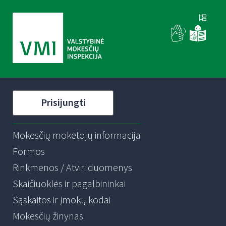
Prisijungti
Mokesčių mokėtojų informacija
Formos
Rinkmenos / Atviri duomenys
Skaičiuoklės ir pagalbininkai
Sąskaitos ir įmokų kodai
Mokesčių žinynas