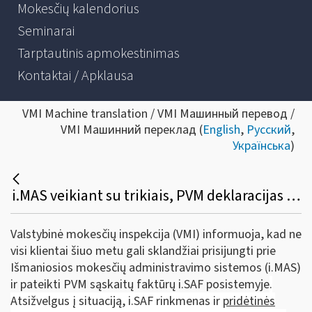
Mokesčių kalendorius
Seminarai
Tarptautinis apmokestinimas
Kontaktai / Apklausa
VMI Machine translation / VMI Машинный перевод /
VMI Машинний переклад (
English
,
Русский
,
Українська
)
i.MAS veikiant su trikiais, PVM deklaracijas galės teikti ir birželio 26 – 27 d.
Valstybinė mokesčių inspekcija (VMI) informuoja, kad ne
visi klientai šiuo metu gali sklandžiai prisijungti prie
Išmaniosios mokesčių administravimo sistemos (i.MAS)
ir pateikti PVM sąskaitų faktūrų i.SAF posistemyje
.
Atsižvelgus į situaciją,
i.SAF rinkmenas ir
pridėtinės