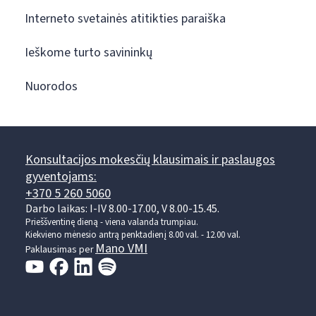
Interneto svetainės atitikties paraiška
Ieškome turto savininkų
Nuorodos
Konsultacijos mokesčių klausimais ir paslaugos
gyventojams:
+370 5 260 5060
Darbo laikas: I-IV 8.00-17.00, V 8.00-15.45.
Prieššventinę dieną - viena valanda trumpiau.
Kiekvieno mėnesio antrą penktadienį 8.00 val. - 12.00 val.
Mano VMI
Paklausimas per