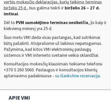
vertės mokesčio
deklaracijas, kurių teikimo terminas
birželio 25 d.,
bus galima teikti ir
birželio
26 – 27 d.
imtinai
.
Dėl to
PVM sumokėjimo terminas nesikeičia
, jis kaip ir
kiekvieną mėnesį yra 25 d.
Šiuo metu VMI deda visas pastangas, kad sutrikimai
būtų pašalinti. Atsiprašome už laikinus nepatogumus.
Pažymima, kad kitos VMI elektroninių paslaugų
sistemos ir VMI interneto svetainė veikia sklandžiai.
Konsultacijos mokesčių klausimais teikiame telefonu
+370 5 260 5060. Paslaugos ir konsultacijos klientų
aptarnavimo padaliniuose -
su išankstine rezervacija.
APIE VMI