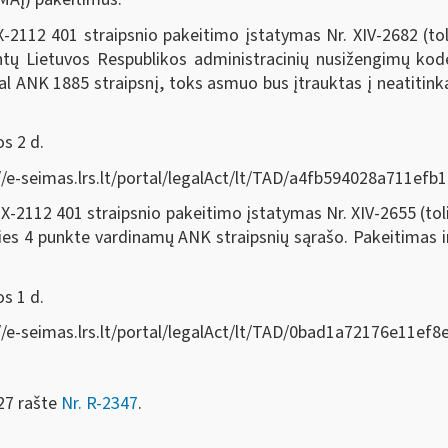
 IX-2112 401 straipsnio pakeitimo įstatymas Nr. XIV-2682 (t
intų Lietuvos Respublikos administracinių nusižengimų kod
al ANK 1885 straipsnį, toks asmuo bus įtrauktas į neatiti
os 2 d.
ps://e-seimas.lrs.lt/portal/legalAct/lt/TAD/a4fb594028a711e
IX-2112 401 straipsnio pakeitimo įstatymas Nr. XIV-2655 (to
ies 4 punkte vardinamų ANK straipsnių sąrašo. Pakeitimas in
os 1 d.
ps://e-seimas.lrs.lt/portal/legalAct/lt/TAD/0bad1a72176e11
27 rašte
Nr. R-2347
.