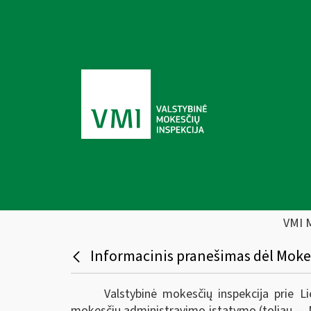
VMI 
Informacinis pranešimas dėl Moke
Valstybinė mokesčių inspekcija prie L
mokesčių administravimo įstatymo (toliau — 