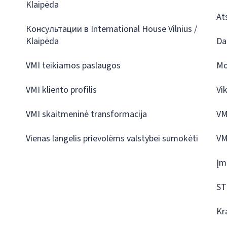
Klaipėda
At
Консультации в International House Vilnius /
Klaipėda
Da
VMI teikiamos paslaugos
Mo
VMI kliento profilis
Vi
VMI skaitmeninė transformacija
VM
Vienas langelis prievolėms valstybei sumokėti
VM
Įm
ST
Kr