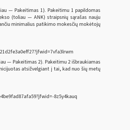
oliau — Pakeitimas 1). Pakeitimu 1 papildomas
ekso (toliau — ANK) straipsnių sąrašas nauju
nkančiu minimalius patikimo mokesčių mokėtojų
fb121d2fe3a0eff27?jfwid=7vfa3lrwm
liau — Pakeitimas 2). Pakeitimu 2 išbraukiamas
icijuotas atsižvelgiant į tai, kad nuo šių metų
ef8e4be9fad87afa59?jfwid=-8z5y4kauq