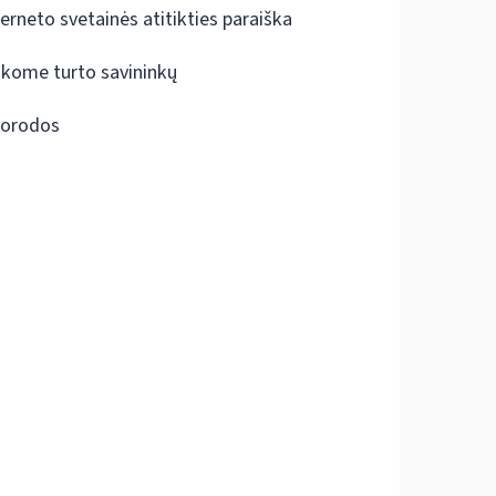
terneto svetainės atitikties paraiška
škome turto savininkų
orodos