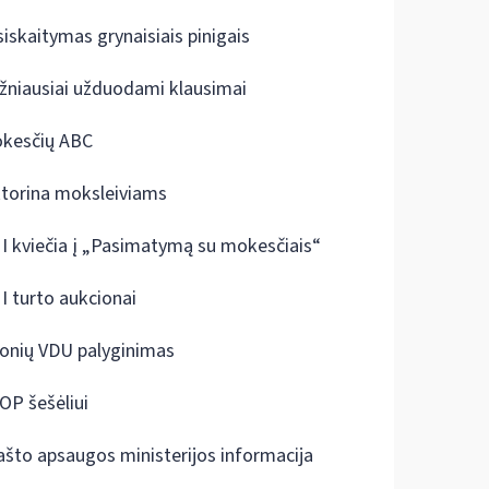
siskaitymas grynaisiais pinigais
žniausiai užduodami klausimai
kesčių ABC
ktorina moksleiviams
I kviečia į „Pasimatymą su mokesčiais“
I turto aukcionai
onių VDU palyginimas
OP šešėliui
ašto apsaugos ministerijos informacija