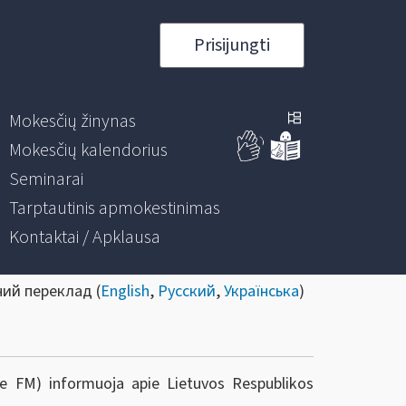
Prisijungti
Mokesčių žinynas
Mokesčių kalendorius
Seminarai
Tarptautinis apmokestinimas
Kontaktai / Apklausa
ний переклад (
English
,
Русский
,
Українська
)
rie FM) informuoja apie Lietuvos Respublikos