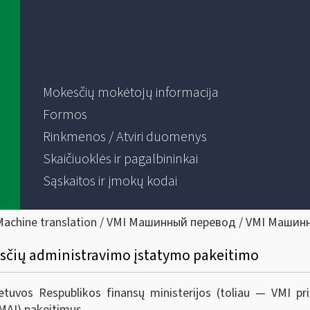
Mokesčių mokėtojų informacija
Formos
Rinkmenos / Atviri duomenys
Skaičiuoklės ir pagalbininkai
Sąskaitos ir įmokų kodai
Machine translation / VMI Машинный перевод / VMI Машин
sčių administravimo įstatymo pakeitimo
ietuvos Respublikos finansų ministerijos (toliau — VMI p
MAĮ) pakeitimus.