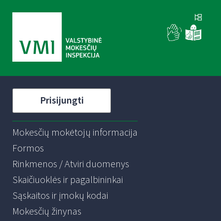
Prisijungti
Mokesčių mokėtojų informacija
Formos
Rinkmenos / Atviri duomenys
Skaičiuoklės ir pagalbininkai
Sąskaitos ir įmokų kodai
Mokesčių žinynas