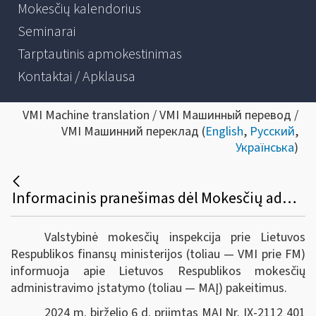
Mokesčių kalendorius
Seminarai
Tarptautinis apmokestinimas
Kontaktai / Apklausa
VMI Machine translation / VMI Машинный перевод /
VMI Машинний переклад (
English
,
Русский
,
Українська
)
Informacinis pranešimas dėl Mokesčių administravimo įstatymo pakeitimo
Valstybinė mokesčių inspekcija prie Lietuvos
Respublikos finansų ministerijos (toliau — VMI prie FM)
informuoja apie Lietuvos Respublikos mokesčių
administravimo įstatymo (toliau — MAĮ) pakeitimus.
2024 m. birželio 6 d. priimtas MAĮ Nr. IX-2112 401