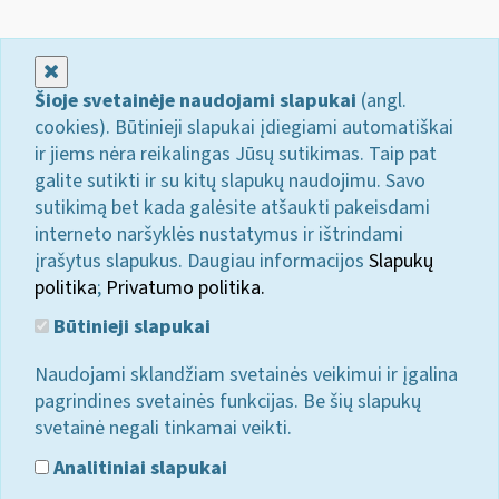
Uždaryti
Šioje svetainėje naudojami slapukai
(angl.
cookies). Būtinieji slapukai įdiegiami automatiškai
ir jiems nėra reikalingas Jūsų sutikimas. Taip pat
galite sutikti ir su kitų slapukų naudojimu. Savo
sutikimą bet kada galėsite atšaukti pakeisdami
interneto naršyklės nustatymus ir ištrindami
įrašytus slapukus. Daugiau informacijos
Slapukų
politika
;
Privatumo politika.
Būtinieji slapukai
Naudojami sklandžiam svetainės veikimui ir įgalina
pagrindines svetainės funkcijas. Be šių slapukų
svetainė negali tinkamai veikti.
Analitiniai slapukai