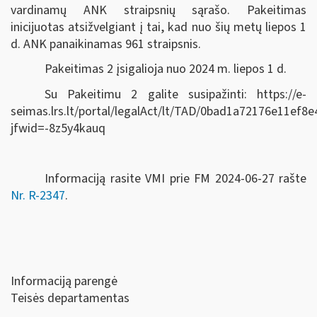
vardinamų ANK straipsnių sąrašo. Pakeitimas
inicijuotas atsižvelgiant į tai, kad nuo šių metų liepos 1
d. ANK panaikinamas 961 straipsnis.
Pakeitimas 2 įsigalioja nuo 2024 m. liepos 1 d.
Su Pakeitimu 2 galite susipažinti: https://e-
seimas.lrs.lt/portal/legalAct/lt/TAD/0bad1a72176e11ef8
jfwid=-8z5y4kauq
Informaciją rasite VMI prie FM 2024-06-27 rašte
Nr. R-2347
.
Informaciją parengė
Teisės departamentas