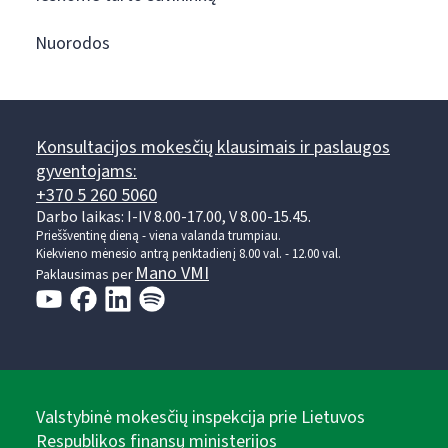
Nuorodos
Konsultacijos mokesčių klausimais ir paslaugos
gyventojams:
+370 5 260 5060
Darbo laikas: I-IV 8.00-17.00, V 8.00-15.45.
Prieššventinę dieną - viena valanda trumpiau.
Kiekvieno mėnesio antrą penktadienį 8.00 val. - 12.00 val.
Mano VMI
Paklausimas per
Valstybinė mokesčių inspekcija prie Lietuvos
Respublikos finansų ministerijos