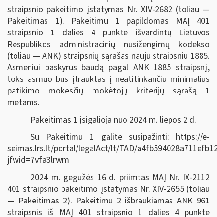
straipsnio pakeitimo įstatymas Nr. XIV-2682 (toliau —
Pakeitimas 1). Pakeitimu 1 papildomas MAĮ 401
straipsnio 1 dalies 4 punkte išvardintų Lietuvos
Respublikos administracinių nusižengimų kodekso
(toliau — ANK) straipsnių sąrašas nauju straipsniu 1885.
Asmeniui paskyrus baudą pagal ANK 1885 straipsnį,
toks asmuo bus įtrauktas į neatitinkančiu minimalius
patikimo mokesčių mokėtojų kriterijų sąrašą 1
metams.
Pakeitimas 1 įsigalioja nuo 2024 m. liepos 2 d.
Su Pakeitimu 1 galite susipažinti: https://e-
seimas.lrs.lt/portal/legalAct/lt/TAD/a4fb594028a711efb
jfwid=7vfa3lrwm
2024 m. gegužės 16 d. priimtas MAĮ Nr. IX-2112
401 straipsnio pakeitimo įstatymas Nr. XIV-2655 (toliau
— Pakeitimas 2). Pakeitimu 2 išbraukiamas ANK 961
straipsnis iš MAĮ 401 straipsnio 1 dalies 4 punkte