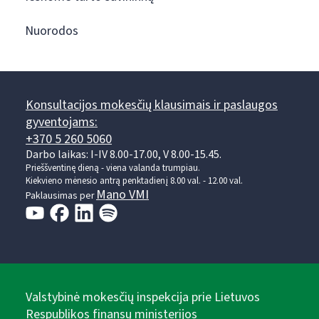
Nuorodos
Konsultacijos mokesčių klausimais ir paslaugos
gyventojams:
+370 5 260 5060
Darbo laikas: I-IV 8.00-17.00, V 8.00-15.45.
Prieššventinę dieną - viena valanda trumpiau.
Kiekvieno mėnesio antrą penktadienį 8.00 val. - 12.00 val.
Mano VMI
Paklausimas per
Valstybinė mokesčių inspekcija prie Lietuvos
Respublikos finansų ministerijos