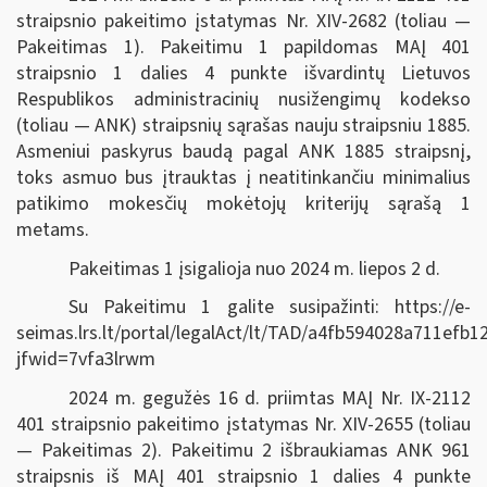
straipsnio pakeitimo įstatymas Nr. XIV-2682 (toliau —
Pakeitimas 1). Pakeitimu 1 papildomas MAĮ 401
straipsnio 1 dalies 4 punkte išvardintų Lietuvos
Respublikos administracinių nusižengimų kodekso
(toliau — ANK) straipsnių sąrašas nauju straipsniu 1885.
Asmeniui paskyrus baudą pagal ANK 1885 straipsnį,
toks asmuo bus įtrauktas į neatitinkančiu minimalius
patikimo mokesčių mokėtojų kriterijų sąrašą 1
metams.
Pakeitimas 1 įsigalioja nuo 2024 m. liepos 2 d.
Su Pakeitimu 1 galite susipažinti: https://e-
seimas.lrs.lt/portal/legalAct/lt/TAD/a4fb594028a711efb
jfwid=7vfa3lrwm
2024 m. gegužės 16 d. priimtas MAĮ Nr. IX-2112
401 straipsnio pakeitimo įstatymas Nr. XIV-2655 (toliau
— Pakeitimas 2). Pakeitimu 2 išbraukiamas ANK 961
straipsnis iš MAĮ 401 straipsnio 1 dalies 4 punkte