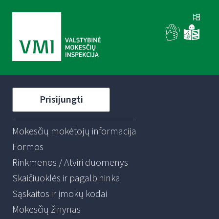
Prisijungti
Mokesčių mokėtojų informacija
Formos
Rinkmenos / Atviri duomenys
Skaičiuoklės ir pagalbininkai
Sąskaitos ir įmokų kodai
Mokesčių žinynas