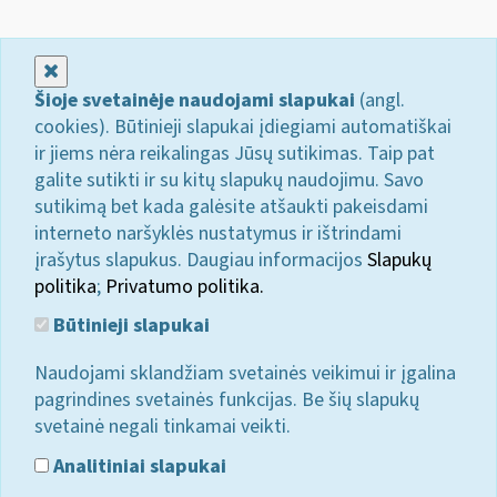
Uždaryti
Šioje svetainėje naudojami slapukai
(angl.
cookies). Būtinieji slapukai įdiegiami automatiškai
ir jiems nėra reikalingas Jūsų sutikimas. Taip pat
galite sutikti ir su kitų slapukų naudojimu. Savo
sutikimą bet kada galėsite atšaukti pakeisdami
interneto naršyklės nustatymus ir ištrindami
įrašytus slapukus. Daugiau informacijos
Slapukų
politika
;
Privatumo politika.
Būtinieji slapukai
Naudojami sklandžiam svetainės veikimui ir įgalina
pagrindines svetainės funkcijas. Be šių slapukų
svetainė negali tinkamai veikti.
Analitiniai slapukai