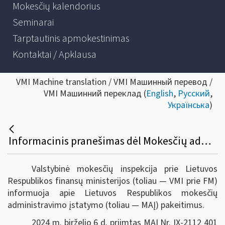
Mokesčių kalendorius
Seminarai
Tarptautinis apmokestinimas
Kontaktai / Apklausa
VMI Machine translation / VMI Машинный перевод /
VMI Машинний переклад (
English
,
Русский
,
Українська
)
Informacinis pranešimas dėl Mokesčių administravimo įstatymo pakeitimo
Valstybinė mokesčių inspekcija prie Lietuvos
Respublikos finansų ministerijos (toliau — VMI prie FM)
informuoja apie Lietuvos Respublikos mokesčių
administravimo įstatymo (toliau — MAĮ) pakeitimus.
2024 m. birželio 6 d. priimtas MAĮ Nr. IX-2112 401