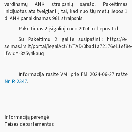
vardinamų ANK straipsnių sąrašo. Pakeitimas
inicijuotas atsižvelgiant į tai, kad nuo šių metų liepos 1
d. ANK panaikinamas 961 straipsnis.
Pakeitimas 2 įsigalioja nuo 2024 m. liepos 1 d.
Su Pakeitimu 2 galite susipažinti: https://e-
seimas.lrs.lt/portal/legalAct/lt/TAD/0bad1a72176e11ef8
jfwid=-8z5y4kauq
Informaciją rasite VMI prie FM 2024-06-27 rašte
Nr. R-2347
.
Informaciją parengė
Teisės departamentas