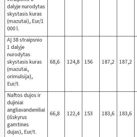
dalyje nurodytas
skystasis kuras
(mazutai), Eur/1
000 l.
AĮ 38 straipsnio
1 dalyje
nurodytas
skystasis kuras
68,6
124,8
156
187,2
187,2
(mazutai,
orimulsija),
Eur/t.
Naftos dujos ir
dujiniai
angliavandeniliai
66,8
122,4
153
183,6
183,6
(išskyrus
gamtines
dujas), Eur/t.