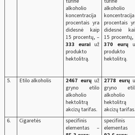
tūrinė
tūrinė
alkoholio
alkoholio
koncentracija
koncentracija
procentais yra
procentais y
didesnė kaip
didesnė kai
15 procentų, –
15 procentų,
333 eurai
už
370 eurų
u
produkto
produkto
hektolitrą.
hektolitrą.
5.
Etilo alkoholis
2467 eurų
už
2778 eurų
u
gryno etilo
gryno etil
alkoholio
alkoholio
hektolitrą
hektolitrą
akcizų tarifas.
akcizų tarifas
6.
Cigaretės
specifinis
specifinis
elementas –
elementas 