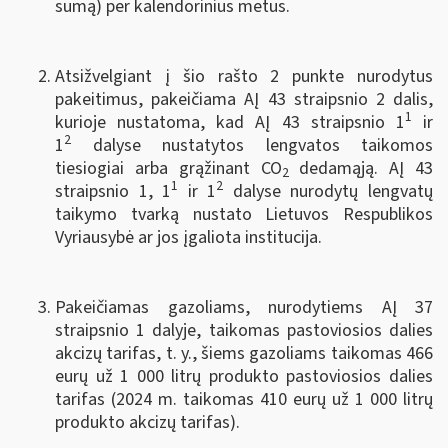
sumą) per kalendorinius metus.
Atsižvelgiant į šio rašto 2 punkte nurodytus
pakeitimus, pakeičiama AĮ 43 straipsnio 2 dalis,
1
kurioje nustatoma, kad AĮ 43 straipsnio 1
ir
2
1
dalyse nustatytos lengvatos taikomos
tiesiogiai arba grąžinant CO
dedamąją. AĮ 43
2
1
2
straipsnio 1, 1
ir 1
dalyse nurodytų lengvatų
taikymo tvarką nustato Lietuvos Respublikos
Vyriausybė ar jos įgaliota institucija.
Pakeičiamas gazoliams, nurodytiems AĮ 37
straipsnio 1 dalyje, taikomas pastoviosios dalies
akcizų tarifas, t. y., šiems gazoliams taikomas 466
eurų už 1 000 litrų produkto pastoviosios dalies
tarifas (2024 m. taikomas 410 eurų už 1 000 litrų
produkto akcizų tarifas).