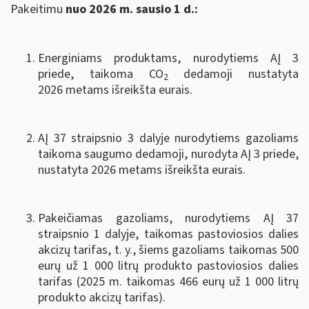
Pakeitimu
nuo 2026 m. sausio 1 d.:
Energiniams produktams, nurodytiems AĮ 3
priede, taikoma CO
dedamoji nustatyta
2
2026 metams išreikšta eurais.
AĮ 37 straipsnio 3 dalyje nurodytiems gazoliams
taikoma saugumo dedamoji, nurodyta AĮ 3 priede,
nustatyta 2026 metams išreikšta eurais.
Pakeičiamas gazoliams, nurodytiems AĮ 37
straipsnio 1 dalyje, taikomas pastoviosios dalies
akcizų tarifas, t. y., šiems gazoliams taikomas 500
eurų už 1 000 litrų produkto pastoviosios dalies
tarifas (2025 m. taikomas 466 eurų už 1 000 litrų
produkto akcizų tarifas).