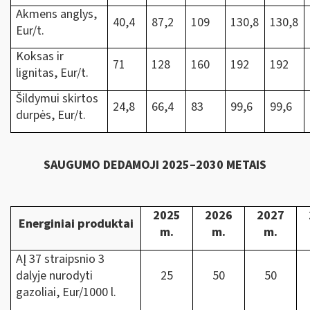
Akmens anglys,
40,4
87,2
109
130,8
130,8
Eur/t.
Koksas ir
71
128
160
192
192
lignitas, Eur/t.
Šildymui skirtos
24,8
66,4
83
99,6
99,6
durpės, Eur/t.
SAUGUMO DEDAMOJI 2025–2030 METAIS
2025
2026
2027
Energiniai produktai
m.
m.
m.
AĮ 37 straipsnio 3
dalyje nurodyti
25
50
50
gazoliai, Eur/1000 l.