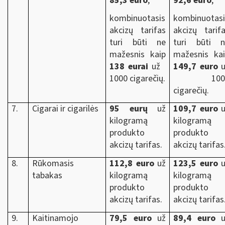
85,3 euro
;
92,6 euro
;
kombinuotasis
kombinuotasi
akcizų tarifas
akcizų tarif
turi būti ne
turi būti n
mažesnis kaip
mažesnis ka
138 eurai
už
149,7 euro
u
1000 cigarečių.
100
cigarečių.
7.
Cigarai ir cigarilės
95 eurų
už
109,7 euro
u
kilogramą
kilogramą
produkto
produkto
akcizų tarifas.
akcizų tarifas
8.
Rūkomasis
112,8 euro
už
123,5 euro
u
tabakas
kilogramą
kilogramą
produkto
produkto
akcizų tarifas.
akcizų tarifas
9.
Kaitinamojo
79,5 euro
už
89,4 euro
u