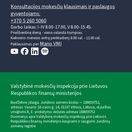
Konsultacijos mokesčių klausimais ir paslaugos
gyventojams:
+370 5 260 5060
Darbo laikas: I-IV 8.00-17.00, V 8.00-15.45.
Prieššventinę dieną - viena valanda trumpiau.
Kiekvieno mėnesio antrą penktadienį 8.00 val. - 12.00 val.
Mano VMI
Paklausimas per
Valstybinė mokesčių inspekcija prie Lietuvos
Respublikos finansų ministerijos
Biudžetinė įstaiga. Juridinio asmens kodas — 188659752,
adresas: Vasario 16-osios g. 14, 01107 Vilnius, Lietuva, el.paštas:
vmi@vmi.lt
, E. pristatymo dėžutės adresas 188659752
Duomenys apie Valstybinę mokesčių inspekciją prie Lietuvos
Respublikos finansų ministerijos kaupiami ir saugomi Juridinių
asmenų registre