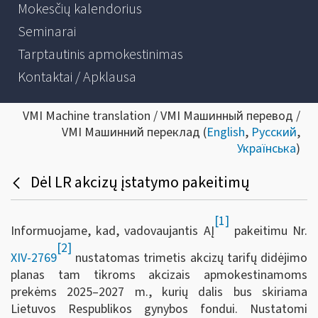
Mokesčių kalendorius
Seminarai
Tarptautinis apmokestinimas
Kontaktai / Apklausa
VMI Machine translation / VMI Машинный перевод /
VMI Машинний переклад (
English
,
Русский
,
Українська
)
Dėl LR akcizų įstatymo pakeitimų
[1]
Informuojame, kad, vadovaujantis AĮ
pakeitimu Nr.
[2]
XIV-2769
nustatomas trimetis akcizų tarifų didėjimo
planas tam tikroms akcizais apmokestinamoms
prekėms 2025–2027 m., kurių dalis bus skiriama
Lietuvos Respublikos gynybos fondui. Nustatomi