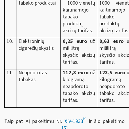
tabako produktai
1000 vienetų
1000 vienet
kaitinamojo
kaitinamojo
tabako
tabako
produktų
produktų
akcizų tarifas.
akcizų tarifas
10.
Elektroninių
0,25 euro
už
0,63 euro
u
cigarečių skystis
mililitrą
mililitrą
skysčio akcizų
skysčio akci
tarifas.
tarifas.
11.
Neapdorotas
112,8 euro
už
123,5 euro
u
tabakas
kilogramą
kilogramą
neapdoroto
neapdoroto
tabako akcizų
tabako akci
tarifas.
tarifas.
[4]
Taip pat AĮ pakeitimu Nr.
XIV-1933
ir šio pakeitimo
[5]