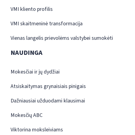
VMI kliento profilis
VMI skaitmeninė transformacija
Vienas langelis prievolėms valstybei sumokėti
NAUDINGA
Mokesčiai ir jų dydžiai
Atsiskaitymas grynaisiais pinigais
Dažniausiai užduodami klausimai
Mokesčių ABC
Viktorina moksleiviams