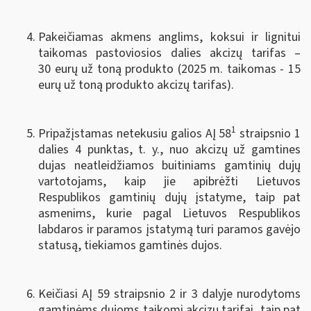
Pakeičiamas akmens anglims, koksui ir lignitui
taikomas pastoviosios dalies akcizų tarifas –
30 eurų už toną produkto (2025 m. taikomas - 15
eurų už toną produkto akcizų tarifas).
1
Pripažįstamas netekusiu galios AĮ 58
straipsnio 1
dalies 4 punktas, t. y., nuo akcizų už gamtines
dujas neatleidžiamos buitiniams gamtinių dujų
vartotojams, kaip jie apibrėžti Lietuvos
Respublikos gamtinių dujų įstatyme, taip pat
asmenims, kurie pagal Lietuvos Respublikos
labdaros ir paramos įstatymą turi paramos gavėjo
statusą, tiekiamos gamtinės dujos.
Keičiasi AĮ 59 straipsnio 2 ir 3 dalyje nurodytoms
gamtinėms dujoms taikomi akcizų tarifai, taip pat