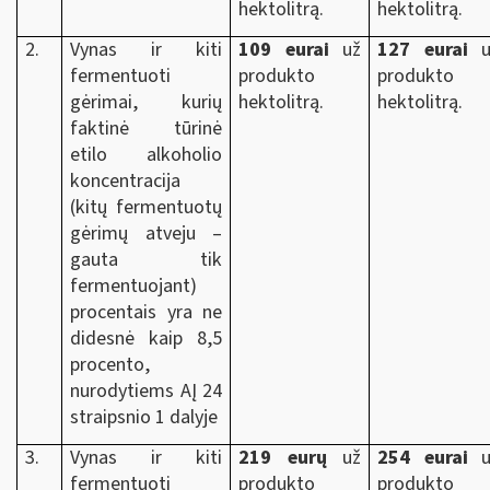
hektolitrą.
hektolitrą.
2.
Vynas ir kiti
109 eurai
už
127 eurai
u
fermentuoti
produkto
produkto
gėrimai, kurių
hektolitrą.
hektolitrą.
faktinė tūrinė
etilo alkoholio
koncentracija
(kitų fermentuotų
gėrimų atveju –
gauta tik
fermentuojant)
procentais yra ne
didesnė kaip 8,5
procento,
nurodytiems AĮ 24
straipsnio 1 dalyje
3.
Vynas ir kiti
219 eurų
už
254 eurai
u
fermentuoti
produkto
produkto