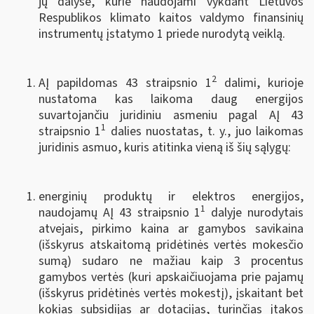
jų dalyse, kurie naudojami vykdant Lietuvos
Respublikos klimato kaitos valdymo finansinių
instrumentų įstatymo 1 priede nurodytą veiklą.
2
AĮ papildomas 43 straipsnio 1
dalimi, kurioje
nustatoma kas laikoma daug energijos
suvartojančiu juridiniu asmeniu pagal AĮ 43
1
straipsnio 1
dalies nuostatas, t. y., juo laikomas
juridinis asmuo, kuris atitinka vieną iš šių sąlygų:
energinių produktų ir elektros energijos,
1
naudojamų AĮ 43 straipsnio 1
dalyje nurodytais
atvejais, pirkimo kaina ar gamybos savikaina
(išskyrus atskaitomą pridėtinės vertės mokesčio
sumą) sudaro ne mažiau kaip 3 procentus
gamybos vertės (kuri apskaičiuojama prie pajamų
(išskyrus pridėtinės vertės mokestį), įskaitant bet
kokias subsidijas ar dotacijas, turinčias įtakos