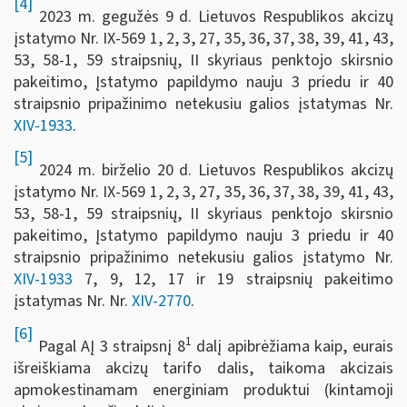
[4]
2023 m. gegužės 9 d. Lietuvos Respublikos akcizų
įstatymo Nr. IX-569 1, 2, 3, 27, 35, 36, 37, 38, 39, 41, 43,
53, 58-1, 59 straipsnių, II skyriaus penktojo skirsnio
pakeitimo, Įstatymo papildymo nauju 3 priedu ir 40
straipsnio pripažinimo netekusiu galios įstatymas Nr.
XIV-1933
.
[5]
2024 m. birželio 20 d. Lietuvos Respublikos akcizų
įstatymo Nr. IX-569 1, 2, 3, 27, 35, 36, 37, 38, 39, 41, 43,
53, 58-1, 59 straipsnių, II skyriaus penktojo skirsnio
pakeitimo, Įstatymo papildymo nauju 3 priedu ir 40
straipsnio pripažinimo netekusiu galios įstatymo Nr.
XIV-1933
7, 9, 12, 17 ir 19 straipsnių pakeitimo
įstatymas Nr. Nr.
XIV-2770
.
[6]
1
Pagal AĮ 3 straipsnį 8
dalį apibrėžiama kaip, eurais
išreiškiama akcizų tarifo dalis, taikoma akcizais
apmokestinamam energiniam produktui (kintamoji