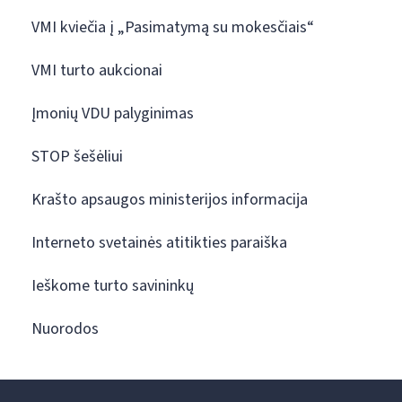
VMI kviečia į „Pasimatymą su mokesčiais“
VMI turto aukcionai
Įmonių VDU palyginimas
STOP šešėliui
Krašto apsaugos ministerijos informacija
Interneto svetainės atitikties paraiška
Ieškome turto savininkų
Nuorodos