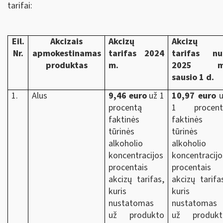
tarifai:
Eil.
Akcizais
Akcizų
Akcizų
Nr.
apmokestinamas
tarifas 2024
tarifas nu
produktas
m.
2025 m
sausio 1 d.
1.
Alus
9,46 euro
už 1
10,97 euro
u
procentą
1 procent
faktinės
faktinės
tūrinės
tūrinės
alkoholio
alkoholio
koncentracijos
koncentracijo
procentais
procentais
akcizų tarifas,
akcizų tarifa
kuris
kuris
nustatomas
nustatomas
už produkto
už produkt