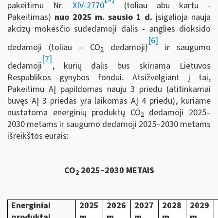
pakeitimu Nr.
XIV-2770
(toliau abu kartu -
Pakeitimas)
nuo 2025 m. sausio 1 d.
įsigalioja nauja
akcizų mokesčio sudedamoji dalis - anglies dioksido
[6]
dedamoji (toliau – CO
dedamoji)
ir saugumo
2
[7]
dedamoji
, kurių dalis bus skiriama Lietuvos
Respublikos gynybos fondui. Atsižvelgiant į tai,
Pakeitimu AĮ papildomas nauju 3 priedu (atitinkamai
buvęs AĮ 3 priedas yra laikomas AĮ 4 priedu), kuriame
nustatoma energinių produktų CO
dedamoji 2025–
2
2030 metams ir saugumo dedamoji 2025–2030 metams
išreikštos eurais:
CO
2025–2030 METAIS
2
Energiniai
2025
2026
2027
2028
2029
produktai
m.
m.
m.
m.
m.