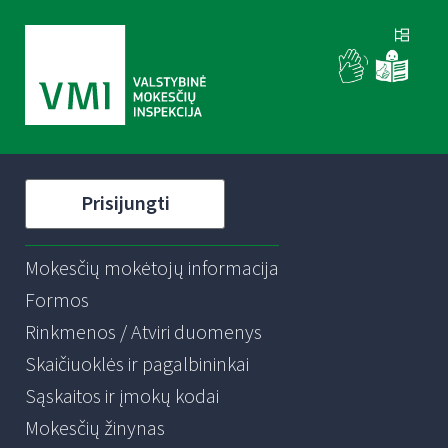
Prisijungti
Mokesčių mokėtojų informacija
Formos
Rinkmenos / Atviri duomenys
Skaičiuoklės ir pagalbininkai
Sąskaitos ir įmokų kodai
Mokesčių žinynas