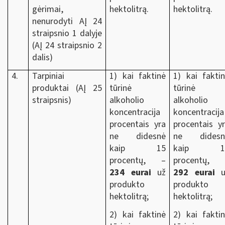
gėrimai,
hektolitrą.
hektolitrą.
nenurodyti AĮ 24
straipsnio 1 dalyje
(AĮ 24 straipsnio 2
dalis)
4.
Tarpiniai
1) kai faktinė
1) kai fakti
produktai (AĮ 25
tūrinė
tūrinė
straipsnis)
alkoholio
alkoholio
koncentracija
koncentracija
procentais yra
procentais y
ne didesnė
ne didesn
kaip 15
kaip 1
procentų, –
procentų, 
234 eurai
už
292 eurai
u
produkto
produkto
hektolitrą;
hektolitrą;
2) kai faktinė
2) kai fakti