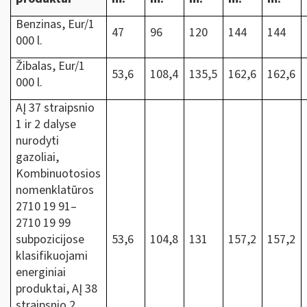
Benzinas, Eur/1
47
96
120
144
144
000 l.
Žibalas, Eur/1
53,6
108,4
135,5
162,6
162,6
000 l.
AĮ 37 straipsnio
1 ir 2 dalyse
nurodyti
gazoliai,
Kombinuotosios
nomenklatūros
2710 19 91‒
2710 19 99
subpozicijose
53,6
104,8
131
157,2
157,2
klasifikuojami
energiniai
produktai, AĮ 38
straipsnio 2