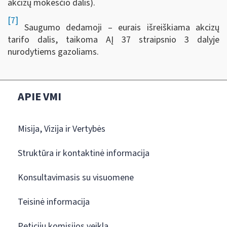
akcizų mokesčio dalis).
[7]
Saugumo dedamoji – eurais išreiškiama akcizų
tarifo dalis, taikoma AĮ 37 straipsnio 3 dalyje
nurodytiems gazoliams.
APIE VMI
Misija, Vizija ir Vertybės
Struktūra ir kontaktinė informacija
Konsultavimasis su visuomene
Teisinė informacija
Peticijų komisijos veikla