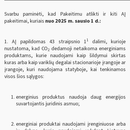
Svarbu paminėti, kad Pakeitimu atlikti ir kiti AĮ
pakeitimai, kuriais
nuo 2025 m. sausio 1 d.:
1
1. AĮ papildomas 43 straipsnio 1
dalimi, kurioje
nustatoma,
kad
CO
dedamoji netaikoma energiniams
2
produktams, kurie naudojami kaip šildymui skirtas
kuras arba kaip variklių degalai stacionarioje įrangoje ar
įrangoje, kuri naudojama statyboje, kai tenkinamos
visos šios sąlygos:
energinius produktus naudoja daug energijos
suvartojantis juridinis asmuo;
energiniai produktai naudojami įrenginiuose arba