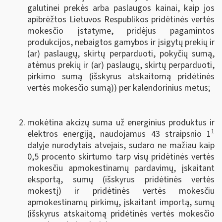
galutinei prekės arba paslaugos kainai, kaip jos
apibrėžtos Lietuvos Respublikos pridėtinės vertės
mokesčio įstatyme, pridėjus pagamintos
produkcijos, nebaigtos gamybos ir įsigytų prekių ir
(ar) paslaugų, skirtų perparduoti, pokyčių sumą,
atėmus prekių ir (ar) paslaugų, skirtų perparduoti,
pirkimo sumą (išskyrus atskaitomą pridėtinės
vertės mokesčio sumą)) per kalendorinius metus;
mokėtina akcizų suma už energinius produktus ir
1
elektros energiją, naudojamus 43 straipsnio 1
dalyje nurodytais atvejais, sudaro ne mažiau kaip
0,5 procento skirtumo tarp visų pridėtinės vertės
mokesčiu apmokestinamų pardavimų, įskaitant
eksportą, sumų (išskyrus pridėtinės vertės
mokestį) ir pridėtinės vertės mokesčiu
apmokestinamų pirkimų, įskaitant importą, sumų
(išskyrus atskaitomą pridėtinės vertės mokesčio