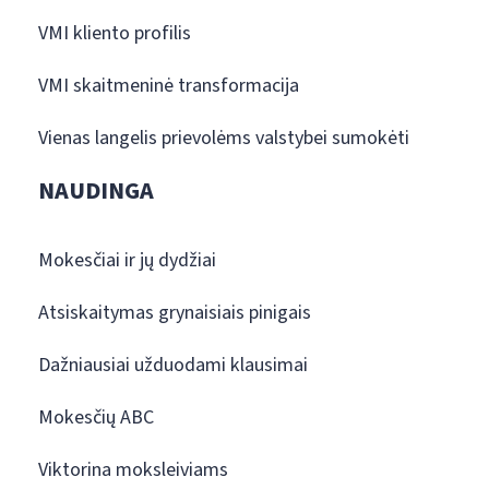
VMI kliento profilis
VMI skaitmeninė transformacija
Vienas langelis prievolėms valstybei sumokėti
NAUDINGA
Mokesčiai ir jų dydžiai
Atsiskaitymas grynaisiais pinigais
Dažniausiai užduodami klausimai
Mokesčių ABC
Viktorina moksleiviams