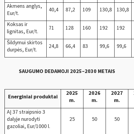
Akmens anglys,
40,4
87,2
109
130,8
130,8
Eur/t.
Koksas ir
71
128
160
192
192
lignitas, Eur/t.
Šildymui skirtos
24,8
66,4
83
99,6
99,6
durpės, Eur/t.
SAUGUMO DEDAMOJI 2025–2030 METAIS
2025
2026
2027
Energiniai produktai
m.
m.
m.
AĮ 37 straipsnio 3
dalyje nurodyti
25
50
50
gazoliai, Eur/1000 l.