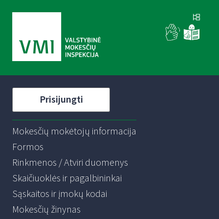
Prisijungti
Mokesčių mokėtojų informacija
Formos
Rinkmenos / Atviri duomenys
Skaičiuoklės ir pagalbininkai
Sąskaitos ir įmokų kodai
Mokesčių žinynas