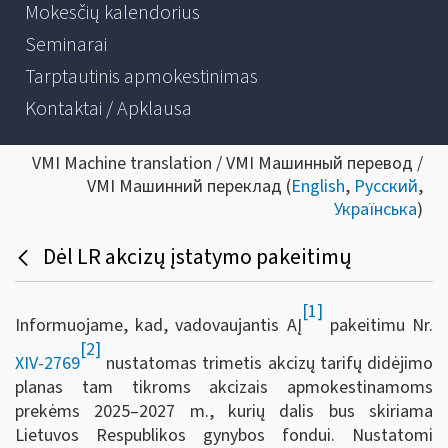
Mokesčių kalendorius
Seminarai
Tarptautinis apmokestinimas
Kontaktai / Apklausa
VMI Machine translation / VMI Машинный перевод /
VMI Машинний переклад (
English
,
Русский
,
Українська
)
Dėl LR akcizų įstatymo pakeitimų
[1]
Informuojame, kad, vadovaujantis AĮ
pakeitimu Nr.
[2]
XIV-2769
nustatomas trimetis akcizų tarifų didėjimo
planas tam tikroms akcizais apmokestinamoms
prekėms 2025–2027 m., kurių dalis bus skiriama
Lietuvos Respublikos gynybos fondui. Nustatomi