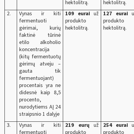
hektolitrą.
hektolitrą.
2.
Vynas ir kiti
109 eurai
už
127 eurai
u
fermentuoti
produkto
produkto
gėrimai, kurių
hektolitrą.
hektolitrą.
faktinė tūrinė
etilo alkoholio
koncentracija
(kitų fermentuotų
gėrimų atveju –
gauta tik
fermentuojant)
procentais yra ne
didesnė kaip 8,5
procento,
nurodytiems AĮ 24
straipsnio 1 dalyje
3.
Vynas ir kiti
219 eurų
už
254 eurai
u
fermentuoti
produkto
produkto