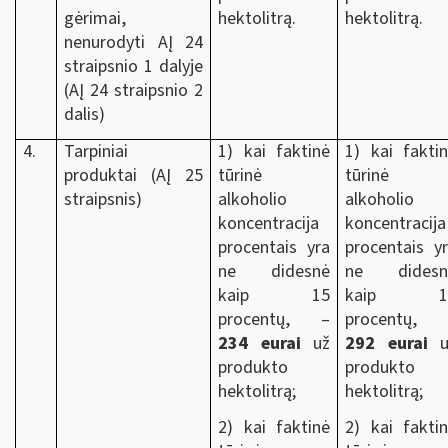
gėrimai,
hektolitrą.
hektolitrą.
nenurodyti AĮ 24
straipsnio 1 dalyje
(AĮ 24 straipsnio 2
dalis)
4.
Tarpiniai
1) kai faktinė
1) kai fakti
produktai (AĮ 25
tūrinė
tūrinė
straipsnis)
alkoholio
alkoholio
koncentracija
koncentracija
procentais yra
procentais y
ne didesnė
ne didesn
kaip 15
kaip 1
procentų, –
procentų, 
234 eurai
už
292 eurai
u
produkto
produkto
hektolitrą;
hektolitrą;
2) kai faktinė
2) kai fakti