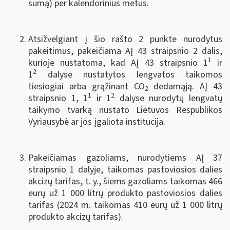
sumą) per kalendorinius metus.
Atsižvelgiant į šio rašto 2 punkte nurodytus
pakeitimus, pakeičiama AĮ 43 straipsnio 2 dalis,
1
kurioje nustatoma, kad AĮ 43 straipsnio 1
ir
2
1
dalyse nustatytos lengvatos taikomos
tiesiogiai arba grąžinant CO
dedamąją. AĮ 43
2
1
2
straipsnio 1, 1
ir 1
dalyse nurodytų lengvatų
taikymo tvarką nustato Lietuvos Respublikos
Vyriausybė ar jos įgaliota institucija.
Pakeičiamas gazoliams, nurodytiems AĮ 37
straipsnio 1 dalyje, taikomas pastoviosios dalies
akcizų tarifas, t. y., šiems gazoliams taikomas 466
eurų už 1 000 litrų produkto pastoviosios dalies
tarifas (2024 m. taikomas 410 eurų už 1 000 litrų
produkto akcizų tarifas).