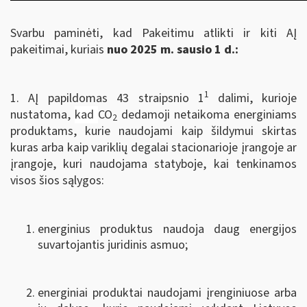
Svarbu paminėti, kad Pakeitimu atlikti ir kiti AĮ
pakeitimai, kuriais
nuo 2025 m. sausio 1 d.:
1
1. AĮ papildomas 43 straipsnio 1
dalimi, kurioje
nustatoma,
kad
CO
dedamoji netaikoma energiniams
2
produktams, kurie naudojami kaip šildymui skirtas
kuras arba kaip variklių degalai stacionarioje įrangoje ar
įrangoje, kuri naudojama statyboje, kai tenkinamos
visos šios sąlygos:
energinius produktus naudoja daug energijos
suvartojantis juridinis asmuo;
energiniai produktai naudojami įrenginiuose arba