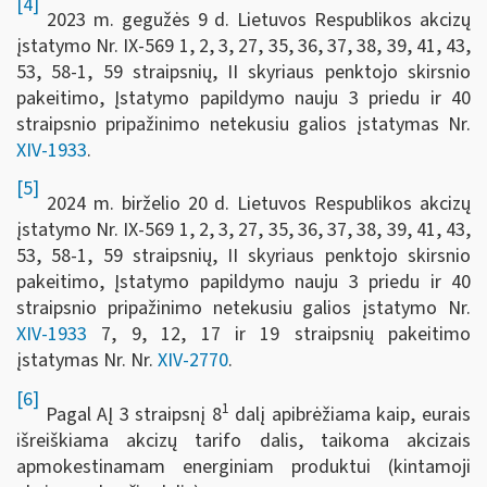
[4]
2023 m. gegužės 9 d. Lietuvos Respublikos akcizų
įstatymo Nr. IX-569 1, 2, 3, 27, 35, 36, 37, 38, 39, 41, 43,
53, 58-1, 59 straipsnių, II skyriaus penktojo skirsnio
pakeitimo, Įstatymo papildymo nauju 3 priedu ir 40
straipsnio pripažinimo netekusiu galios įstatymas Nr.
XIV-1933
.
[5]
2024 m. birželio 20 d. Lietuvos Respublikos akcizų
įstatymo Nr. IX-569 1, 2, 3, 27, 35, 36, 37, 38, 39, 41, 43,
53, 58-1, 59 straipsnių, II skyriaus penktojo skirsnio
pakeitimo, Įstatymo papildymo nauju 3 priedu ir 40
straipsnio pripažinimo netekusiu galios įstatymo Nr.
XIV-1933
7, 9, 12, 17 ir 19 straipsnių pakeitimo
įstatymas Nr. Nr.
XIV-2770
.
[6]
1
Pagal AĮ 3 straipsnį 8
dalį apibrėžiama kaip, eurais
išreiškiama akcizų tarifo dalis, taikoma akcizais
apmokestinamam energiniam produktui (kintamoji