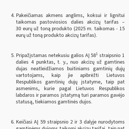
Pakeičiamas akmens anglims, koksui ir lignitui
taikomas pastoviosios dalies akcizų tarifas –
30 eurų už toną produkto (2025 m. taikomas - 15
eurų už toną produkto akcizų tarifas).
1
Pripažįstamas netekusiu galios AĮ 58
straipsnio 1
dalies 4 punktas, t. y., nuo akcizų už gamtines
dujas neatleidžiamos buitiniams gamtinių dujų
vartotojams, kaip jie apibrėžti Lietuvos
Respublikos gamtinių dujų įstatyme, taip pat
asmenims, kurie pagal Lietuvos Respublikos
labdaros ir paramos įstatymą turi paramos gavėjo
statusą, tiekiamos gamtinės dujos.
Keičiasi AĮ 59 straipsnio 2 ir 3 dalyje nurodytoms
gamtinėms dujoms taikomi akcizų tarifai, taip pat