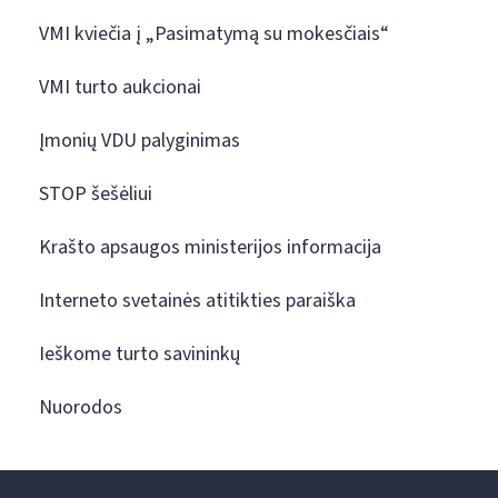
VMI kviečia į „Pasimatymą su mokesčiais“
VMI turto aukcionai
Įmonių VDU palyginimas
STOP šešėliui
Krašto apsaugos ministerijos informacija
Interneto svetainės atitikties paraiška
Ieškome turto savininkų
Nuorodos