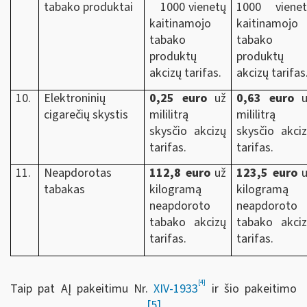
tabako produktai
1000 vienetų
1000 vienet
kaitinamojo
kaitinamojo
tabako
tabako
produktų
produktų
akcizų tarifas.
akcizų tarifas
10.
Elektroninių
0,25 euro
už
0,63 euro
u
cigarečių skystis
mililitrą
mililitrą
skysčio akcizų
skysčio akci
tarifas.
tarifas.
11.
Neapdorotas
112,8 euro
už
123,5 euro
u
tabakas
kilogramą
kilogramą
neapdoroto
neapdoroto
tabako akcizų
tabako akci
tarifas.
tarifas.
[4]
Taip pat AĮ pakeitimu Nr.
XIV-1933
ir šio pakeitimo
[5]