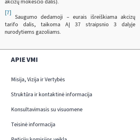
akcizų mokesčio dalis).
[7]
Saugumo dedamoji – eurais išreiškiama akcizų
tarifo dalis, taikoma AĮ 37 straipsnio 3 dalyje
nurodytiems gazoliams.
APIE VMI
Misija, Vizija ir Vertybės
Struktūra ir kontaktinė informacija
Konsultavimasis su visuomene
Teisinė informacija
Peticijų komisijos veikla