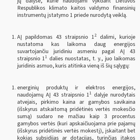
jų dalyse, kurie naudojami vykdant Lietuvos
Respublikos klimato kaitos valdymo finansinių
instrumentų įstatymo 1 priede nurodytą veiklą.
2
AĮ papildomas 43 straipsnio 1
dalimi, kurioje
nustatoma kas laikoma daug energijos
suvartojančiu juridiniu asmeniu pagal AĮ 43
1
straipsnio 1
dalies nuostatas, t. y., juo laikomas
juridinis asmuo, kuris atitinka vieną iš šių sąlygų:
energinių produktų ir elektros energijos,
1
naudojamų AĮ 43 straipsnio 1
dalyje nurodytais
atvejais, pirkimo kaina ar gamybos savikaina
(išskyrus atskaitomą pridėtinės vertės mokesčio
sumą) sudaro ne mažiau kaip 3 procentus
gamybos vertės (kuri apskaičiuojama prie pajamų
(išskyrus pridėtinės vertės mokestį), įskaitant bet
kokias subsidijas ar dotacijas, turinčias įtakos