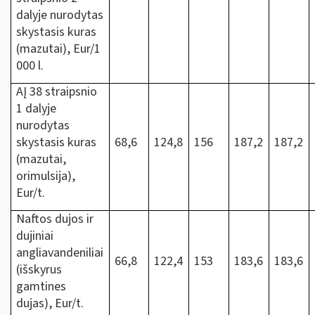
dalyje nurodytas
skystasis kuras
(mazutai), Eur/1
000 l.
AĮ 38 straipsnio
1 dalyje
nurodytas
skystasis kuras
68,6
124,8
156
187,2
187,2
(mazutai,
orimulsija),
Eur/t.
Naftos dujos ir
dujiniai
angliavandeniliai
66,8
122,4
153
183,6
183,6
(išskyrus
gamtines
dujas), Eur/t.