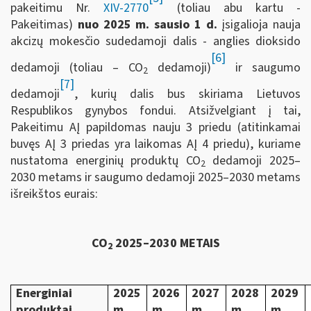
pakeitimu Nr.
XIV-2770
(toliau abu kartu -
Pakeitimas)
nuo 2025 m. sausio 1 d.
įsigalioja nauja
akcizų mokesčio sudedamoji dalis - anglies dioksido
[6]
dedamoji (toliau – CO
dedamoji)
ir saugumo
2
[7]
dedamoji
, kurių dalis bus skiriama Lietuvos
Respublikos gynybos fondui. Atsižvelgiant į tai,
Pakeitimu AĮ papildomas nauju 3 priedu (atitinkamai
buvęs AĮ 3 priedas yra laikomas AĮ 4 priedu), kuriame
nustatoma energinių produktų CO
dedamoji 2025–
2
2030 metams ir saugumo dedamoji 2025–2030 metams
išreikštos eurais:
CO
2025–2030 METAIS
2
Energiniai
2025
2026
2027
2028
2029
produktai
m.
m.
m.
m.
m.