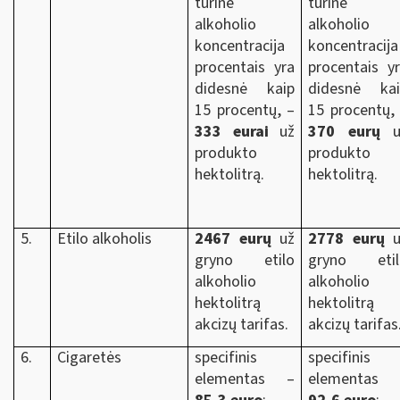
tūrinė
tūrinė
alkoholio
alkoholio
koncentracija
koncentracija
procentais yra
procentais y
didesnė kaip
didesnė kai
15 procentų, –
15 procentų,
333 eurai
už
370 eurų
u
produkto
produkto
hektolitrą.
hektolitrą.
5.
Etilo alkoholis
2467 eurų
už
2778 eurų
u
gryno etilo
gryno etil
alkoholio
alkoholio
hektolitrą
hektolitrą
akcizų tarifas.
akcizų tarifas
6.
Cigaretės
specifinis
specifinis
elementas –
elementas 