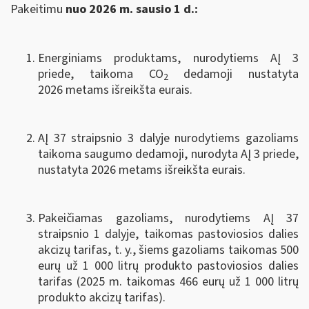
Pakeitimu
nuo 2026 m. sausio 1 d.:
Energiniams produktams, nurodytiems AĮ 3
priede, taikoma CO
dedamoji nustatyta
2
2026 metams išreikšta eurais.
AĮ 37 straipsnio 3 dalyje nurodytiems gazoliams
taikoma saugumo dedamoji, nurodyta AĮ 3 priede,
nustatyta 2026 metams išreikšta eurais.
Pakeičiamas gazoliams, nurodytiems AĮ 37
straipsnio 1 dalyje, taikomas pastoviosios dalies
akcizų tarifas, t. y., šiems gazoliams taikomas 500
eurų už 1 000 litrų produkto pastoviosios dalies
tarifas (2025 m. taikomas 466 eurų už 1 000 litrų
produkto akcizų tarifas).