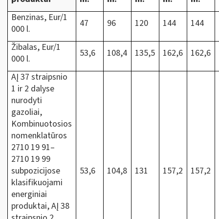
Benzinas, Eur/1
47
96
120
144
144
000 l.
Žibalas, Eur/1
53,6
108,4
135,5
162,6
162,6
000 l.
AĮ 37 straipsnio
1 ir 2 dalyse
nurodyti
gazoliai,
Kombinuotosios
nomenklatūros
2710 19 91‒
2710 19 99
subpozicijose
53,6
104,8
131
157,2
157,2
klasifikuojami
energiniai
produktai, AĮ 38
straipsnio 2