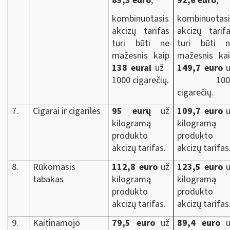
85,3 euro
;
92,6 euro
;
kombinuotasis
kombinuotasi
akcizų tarifas
akcizų tarif
turi būti ne
turi būti n
mažesnis kaip
mažesnis ka
138 eurai
už
149,7 euro
u
1000 cigarečių.
100
cigarečių.
7.
Cigarai ir cigarilės
95 eurų
už
109,7 euro
u
kilogramą
kilogramą
produkto
produkto
akcizų tarifas.
akcizų tarifas
8.
Rūkomasis
112,8 euro
už
123,5 euro
u
tabakas
kilogramą
kilogramą
produkto
produkto
akcizų tarifas.
akcizų tarifas
9.
Kaitinamojo
79,5 euro
už
89,4 euro
u