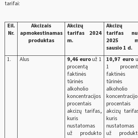
tarifai:
Eil.
Akcizais
Akcizų
Akcizų
Nr.
apmokestinamas
tarifas 2024
tarifas nu
produktas
m.
2025 m
sausio 1 d.
1.
Alus
9,46 euro
už 1
10,97 euro
u
procentą
1 procent
faktinės
faktinės
tūrinės
tūrinės
alkoholio
alkoholio
koncentracijos
koncentracijo
procentais
procentais
akcizų tarifas,
akcizų tarifa
kuris
kuris
nustatomas
nustatomas
už produkto
už produkt