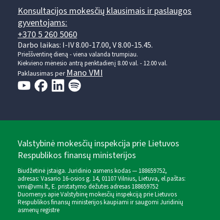
Konsultacijos mokesčių klausimais ir paslaugos
gyventojams:
+370 5 260 5060
Darbo laikas: I-IV 8.00-17.00, V 8.00-15.45.
Prieššventinę dieną - viena valanda trumpiau.
Kiekvieno mėnesio antrą penktadienį 8.00 val. - 12.00 val.
Mano VMI
Paklausimas per
Valstybinė mokesčių inspekcija prie Lietuvos
Respublikos finansų ministerijos
Biudžetinė įstaiga. Juridinio asmens kodas — 188659752,
adresas: Vasario 16-osios g. 14, 01107 Vilnius, Lietuva, el.paštas:
vmi@vmi.lt
, E. pristatymo dėžutės adresas 188659752
Duomenys apie Valstybinę mokesčių inspekciją prie Lietuvos
Respublikos finansų ministerijos kaupiami ir saugomi Juridinių
asmenų registre