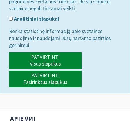
pagrindines svetainės funkcijas. Be šių slapukų
svetainė negali tinkamai veikti.
Analitiniai slapukai
Renka statistinę informaciją apie svetainės
naudojimą ir naudojami Jūsų naršymo patirties
gerinimui.
PATVIRTINTI
Visus slapukus
PATVIRTINTI
Pasirinktus slapukus
APIE VMI