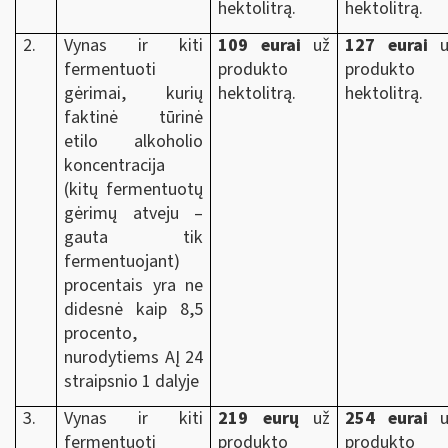
hektolitrą.
hektolitrą.
2.
Vynas ir kiti
109 eurai
už
127 eurai
u
fermentuoti
produkto
produkto
gėrimai, kurių
hektolitrą.
hektolitrą.
faktinė tūrinė
etilo alkoholio
koncentracija
(kitų fermentuotų
gėrimų atveju –
gauta tik
fermentuojant)
procentais yra ne
didesnė kaip 8,5
procento,
nurodytiems AĮ 24
straipsnio 1 dalyje
3.
Vynas ir kiti
219 eurų
už
254 eurai
u
fermentuoti
produkto
produkto