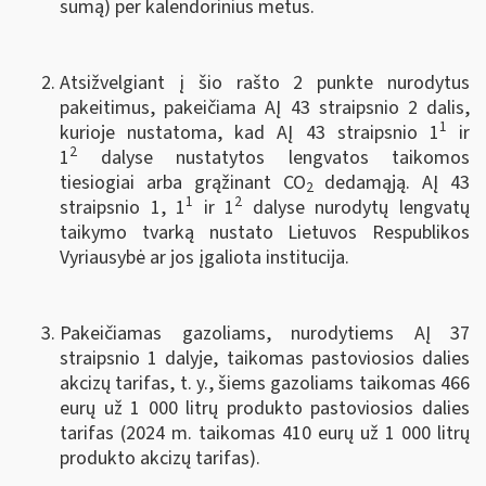
sumą) per kalendorinius metus.
Atsižvelgiant į šio rašto 2 punkte nurodytus
pakeitimus, pakeičiama AĮ 43 straipsnio 2 dalis,
1
kurioje nustatoma, kad AĮ 43 straipsnio 1
ir
2
1
dalyse nustatytos lengvatos taikomos
tiesiogiai arba grąžinant CO
dedamąją. AĮ 43
2
1
2
straipsnio 1, 1
ir 1
dalyse nurodytų lengvatų
taikymo tvarką nustato Lietuvos Respublikos
Vyriausybė ar jos įgaliota institucija.
Pakeičiamas gazoliams, nurodytiems AĮ 37
straipsnio 1 dalyje, taikomas pastoviosios dalies
akcizų tarifas, t. y., šiems gazoliams taikomas 466
eurų už 1 000 litrų produkto pastoviosios dalies
tarifas (2024 m. taikomas 410 eurų už 1 000 litrų
produkto akcizų tarifas).