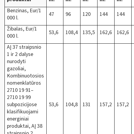
Benzinas, Eur/1
47
96
120
144
144
000 l.
Žibalas, Eur/1
53,6
108,4
135,5
162,6
162,6
000 l.
AĮ 37 straipsnio
1 ir 2 dalyse
nurodyti
gazoliai,
Kombinuotosios
nomenklatūros
2710 19 91‒
2710 19 99
subpozicijose
53,6
104,8
131
157,2
157,2
klasifikuojami
energiniai
produktai, AĮ 38
straipsnio 2