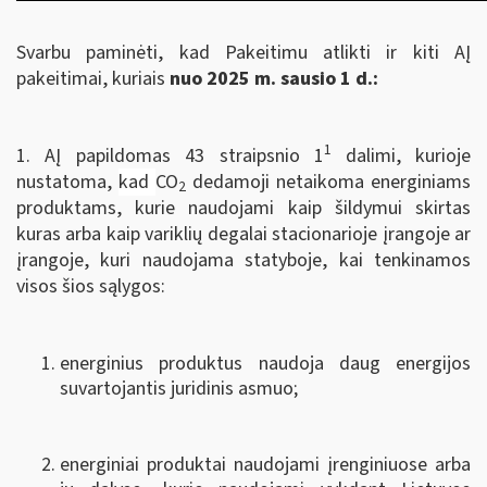
Svarbu paminėti, kad Pakeitimu atlikti ir kiti AĮ
pakeitimai, kuriais
nuo 2025 m. sausio 1 d.:
1
1. AĮ papildomas 43 straipsnio 1
dalimi, kurioje
nustatoma,
kad
CO
dedamoji netaikoma energiniams
2
produktams, kurie naudojami kaip šildymui skirtas
kuras arba kaip variklių degalai stacionarioje įrangoje ar
įrangoje, kuri naudojama statyboje, kai tenkinamos
visos šios sąlygos:
energinius produktus naudoja daug energijos
suvartojantis juridinis asmuo;
energiniai produktai naudojami įrenginiuose arba