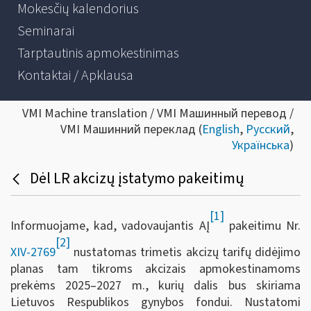
Mokesčių kalendorius
Seminarai
Tarptautinis apmokestinimas
Kontaktai / Apklausa
VMI Machine translation / VMI Машинный перевод /
VMI Машинний переклад (
English
,
Русский
,
Українська
)
Dėl LR akcizų įstatymo pakeitimų
[1]
Informuojame, kad, vadovaujantis AĮ
pakeitimu Nr.
[2]
XIV-2769
nustatomas trimetis akcizų tarifų didėjimo
planas tam tikroms akcizais apmokestinamoms
prekėms 2025–2027 m., kurių dalis bus skiriama
Lietuvos Respublikos gynybos fondui. Nustatomi