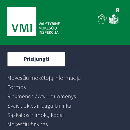
Prisijungti
Mokesčių mokėtojų informacija
Formos
Rinkmenos / Atviri duomenys
Skaičiuoklės ir pagalbininkai
Sąskaitos ir įmokų kodai
Mokesčių žinynas