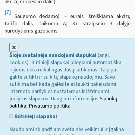
akcizų mokesčio dalis).
[7]
Saugumo dedamoji – eurais išreiškiama akcizų
tarifo dalis, taikoma AĮ 37 straipsnio 3 dalyje
nurodytiems gazoliams.
Uždaryti
Šioje svetainėje naudojami slapukai
(angl.
cookies). Būtinieji slapukai įdiegiami automatiškai
ir jiems nėra reikalingas Jūsų sutikimas. Taip pat
galite sutikti ir su kitų slapukų naudojimu. Savo
sutikimą bet kada galėsite atšaukti pakeisdami
interneto naršyklės nustatymus ir ištrindami
įrašytus slapukus. Daugiau informacijos
Slapukų
politika
;
Privatumo politika.
Būtinieji slapukai
Naudojami sklandžiam svetainės veikimui ir įgalina