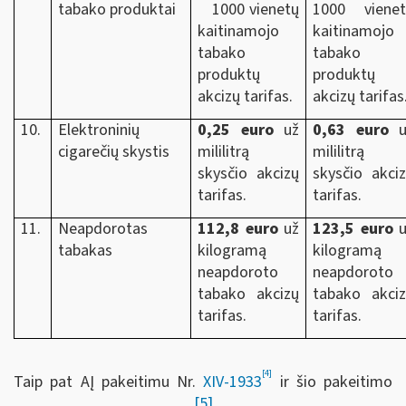
tabako produktai
1000 vienetų
1000 vienet
kaitinamojo
kaitinamojo
tabako
tabako
produktų
produktų
akcizų tarifas.
akcizų tarifas
10.
Elektroninių
0,25 euro
už
0,63 euro
u
cigarečių skystis
mililitrą
mililitrą
skysčio akcizų
skysčio akci
tarifas.
tarifas.
11.
Neapdorotas
112,8 euro
už
123,5 euro
u
tabakas
kilogramą
kilogramą
neapdoroto
neapdoroto
tabako akcizų
tabako akci
tarifas.
tarifas.
[4]
Taip pat AĮ pakeitimu Nr.
XIV-1933
ir šio pakeitimo
[5]