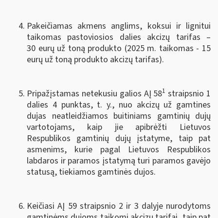
Pakeičiamas akmens anglims, koksui ir lignitui
taikomas pastoviosios dalies akcizų tarifas –
30 eurų už toną produkto (2025 m. taikomas - 15
eurų už toną produkto akcizų tarifas).
1
Pripažįstamas netekusiu galios AĮ 58
straipsnio 1
dalies 4 punktas, t. y., nuo akcizų už gamtines
dujas neatleidžiamos buitiniams gamtinių dujų
vartotojams, kaip jie apibrėžti Lietuvos
Respublikos gamtinių dujų įstatyme, taip pat
asmenims, kurie pagal Lietuvos Respublikos
labdaros ir paramos įstatymą turi paramos gavėjo
statusą, tiekiamos gamtinės dujos.
Keičiasi AĮ 59 straipsnio 2 ir 3 dalyje nurodytoms
gamtinėms dujoms taikomi akcizų tarifai, taip pat