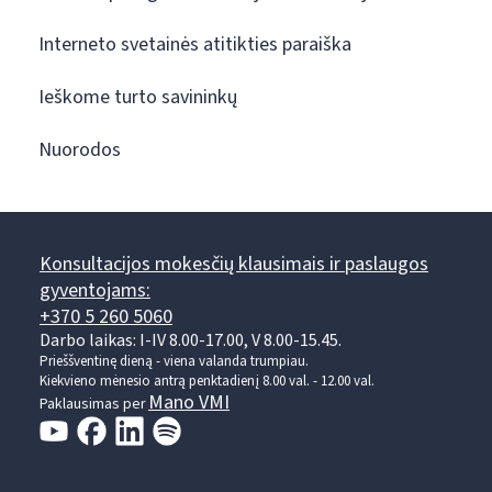
Interneto svetainės atitikties paraiška
Ieškome turto savininkų
Nuorodos
Konsultacijos mokesčių klausimais ir paslaugos
gyventojams:
+370 5 260 5060
Darbo laikas: I-IV 8.00-17.00, V 8.00-15.45.
Prieššventinę dieną - viena valanda trumpiau.
Kiekvieno mėnesio antrą penktadienį 8.00 val. - 12.00 val.
Mano VMI
Paklausimas per