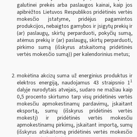
galutinei prekės arba paslaugos kainai, kaip jos
apibrėžtos Lietuvos Respublikos pridėtinės vertės
mokesčio įstatyme, pridėjus pagamintos
produkcijos, nebaigtos gamybos ir įsigytų prekių ir
(ar) paslaugų, skirtų perparduoti, pokyčių sumą,
atėmus prekių ir (ar) paslaugų, skirtų perparduoti,
pirkimo sumą (išskyrus atskaitomą pridėtinės
vertės mokesčio sumą)) per kalendorinius metus;
mokėtina akcizų suma už energinius produktus ir
1
elektros energiją, naudojamus 43 straipsnio 1
dalyje nurodytais atvejais, sudaro ne mažiau kaip
0,5 procento skirtumo tarp visų pridėtinės vertės
mokesčiu apmokestinamų pardavimų, įskaitant
eksportą, sumų (išskyrus pridėtinės vertės
mokestį) ir pridėtinės vertės mokesčiu
apmokestinamų pirkimų, įskaitant importą, sumų
(išskyrus atskaitomą pridėtinės vertės mokesčio