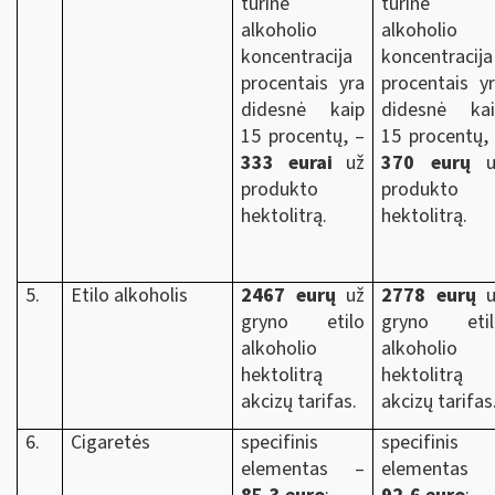
tūrinė
tūrinė
alkoholio
alkoholio
koncentracija
koncentracija
procentais yra
procentais y
didesnė kaip
didesnė kai
15 procentų, –
15 procentų,
333 eurai
už
370 eurų
u
produkto
produkto
hektolitrą.
hektolitrą.
5.
Etilo alkoholis
2467 eurų
už
2778 eurų
u
gryno etilo
gryno etil
alkoholio
alkoholio
hektolitrą
hektolitrą
akcizų tarifas.
akcizų tarifas
6.
Cigaretės
specifinis
specifinis
elementas –
elementas 