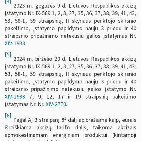
[4]
2023 m. gegužės 9 d. Lietuvos Respublikos akcizų
įstatymo Nr. IX-569 1, 2, 3, 27, 35, 36, 37, 38, 39, 41, 43,
53, 58-1, 59 straipsnių, II skyriaus penktojo skirsnio
pakeitimo, Įstatymo papildymo nauju 3 priedu ir 40
straipsnio pripažinimo netekusiu galios įstatymas Nr.
XIV-1933
.
[5]
2024 m. birželio 20 d. Lietuvos Respublikos akcizų
įstatymo Nr. IX-569 1, 2, 3, 27, 35, 36, 37, 38, 39, 41, 43,
53, 58-1, 59 straipsnių, II skyriaus penktojo skirsnio
pakeitimo, Įstatymo papildymo nauju 3 priedu ir 40
straipsnio pripažinimo netekusiu galios įstatymo Nr.
XIV-1933
7, 9, 12, 17 ir 19 straipsnių pakeitimo
įstatymas Nr. Nr.
XIV-2770
.
[6]
1
Pagal AĮ 3 straipsnį 8
dalį apibrėžiama kaip, eurais
išreiškiama akcizų tarifo dalis, taikoma akcizais
apmokestinamam energiniam produktui (kintamoji