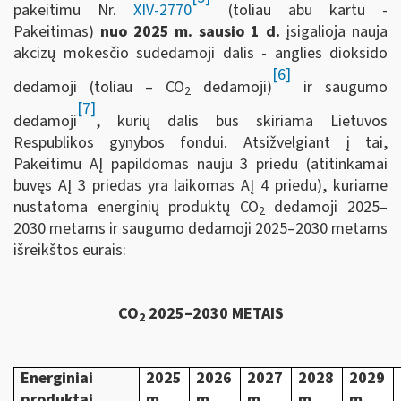
pakeitimu Nr.
XIV-2770
(toliau abu kartu -
Pakeitimas)
nuo 2025 m. sausio 1 d.
įsigalioja nauja
akcizų mokesčio sudedamoji dalis - anglies dioksido
[6]
dedamoji (toliau – CO
dedamoji)
ir saugumo
2
[7]
dedamoji
, kurių dalis bus skiriama Lietuvos
Respublikos gynybos fondui. Atsižvelgiant į tai,
Pakeitimu AĮ papildomas nauju 3 priedu (atitinkamai
buvęs AĮ 3 priedas yra laikomas AĮ 4 priedu), kuriame
nustatoma energinių produktų CO
dedamoji 2025–
2
2030 metams ir saugumo dedamoji 2025–2030 metams
išreikštos eurais:
CO
2025–2030 METAIS
2
Energiniai
2025
2026
2027
2028
2029
produktai
m.
m.
m.
m.
m.