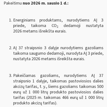
Pakeitimu
nuo 2026 m. sausio 1 d.:
Energiniams produktams, nurodytiems AĮ 3
priede, taikoma CO
dedamoji nustatyta
2
2026 metams išreikšta eurais.
AĮ 37 straipsnio 3 dalyje nurodytiems gazoliams
taikoma saugumo dedamoji, nurodyta AĮ 3 priede,
nustatyta 2026 metams išreikšta eurais.
Pakeičiamas gazoliams, nurodytiems AĮ 37
straipsnio 1 dalyje, taikomas pastoviosios dalies
akcizų tarifas, t. y., šiems gazoliams taikomas 500
eurų už 1 000 litrų produkto pastoviosios dalies
tarifas (2025 m. taikomas 466 eurų už 1 000 litrų
produkto akcizų tarifas).