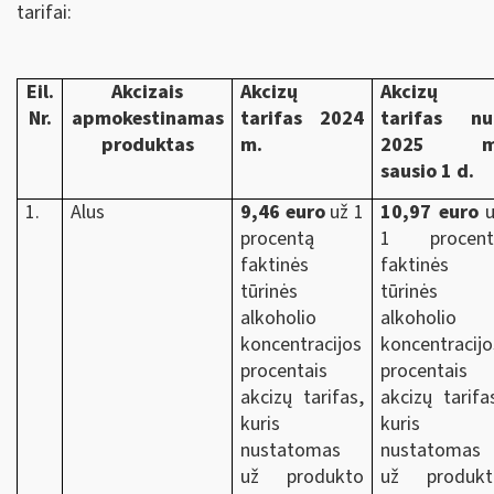
tarifai:
Eil.
Akcizais
Akcizų
Akcizų
Nr.
apmokestinamas
tarifas 2024
tarifas nu
produktas
m.
2025 m
sausio 1 d.
1.
Alus
9,46 euro
už 1
10,97 euro
u
procentą
1 procent
faktinės
faktinės
tūrinės
tūrinės
alkoholio
alkoholio
koncentracijos
koncentracijo
procentais
procentais
akcizų tarifas,
akcizų tarifa
kuris
kuris
nustatomas
nustatomas
už produkto
už produkt