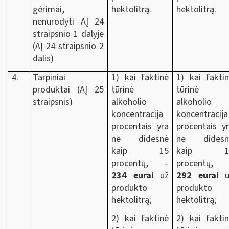
gėrimai,
hektolitrą.
hektolitrą.
nenurodyti AĮ 24
straipsnio 1 dalyje
(AĮ 24 straipsnio 2
dalis)
4.
Tarpiniai
1) kai faktinė
1) kai fakti
produktai (AĮ 25
tūrinė
tūrinė
straipsnis)
alkoholio
alkoholio
koncentracija
koncentracija
procentais yra
procentais y
ne didesnė
ne didesn
kaip 15
kaip 1
procentų, –
procentų, 
234 eurai
už
292 eurai
u
produkto
produkto
hektolitrą;
hektolitrą;
2) kai faktinė
2) kai fakti