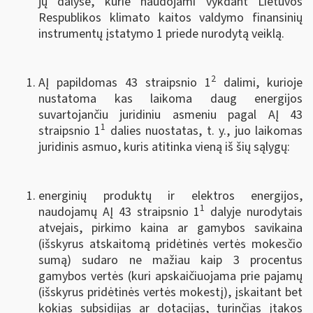
jų dalyse, kurie naudojami vykdant Lietuvos
Respublikos klimato kaitos valdymo finansinių
instrumentų įstatymo 1 priede nurodytą veiklą.
2
AĮ papildomas 43 straipsnio 1
dalimi, kurioje
nustatoma kas laikoma daug energijos
suvartojančiu juridiniu asmeniu pagal AĮ 43
1
straipsnio 1
dalies nuostatas, t. y., juo laikomas
juridinis asmuo, kuris atitinka vieną iš šių sąlygų:
energinių produktų ir elektros energijos,
1
naudojamų AĮ 43 straipsnio 1
dalyje nurodytais
atvejais, pirkimo kaina ar gamybos savikaina
(išskyrus atskaitomą pridėtinės vertės mokesčio
sumą) sudaro ne mažiau kaip 3 procentus
gamybos vertės (kuri apskaičiuojama prie pajamų
(išskyrus pridėtinės vertės mokestį), įskaitant bet
kokias subsidijas ar dotacijas, turinčias įtakos