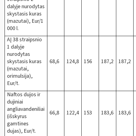
dalyje nurodytas
skystasis kuras
(mazutai), Eur/1
000 l.
AĮ 38 straipsnio
1 dalyje
nurodytas
skystasis kuras
68,6
124,8
156
187,2
187,2
(mazutai,
orimulsija),
Eur/t.
Naftos dujos ir
dujiniai
angliavandeniliai
66,8
122,4
153
183,6
183,6
(išskyrus
gamtines
dujas), Eur/t.