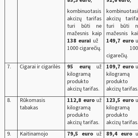
85,3 euro
;
92,6 euro
;
kombinuotasis
kombinuotasi
akcizų tarifas
akcizų tarif
turi būti ne
turi būti n
mažesnis kaip
mažesnis ka
138 eurai
už
149,7 euro
u
1000 cigarečių.
100
cigarečių.
7.
Cigarai ir cigarilės
95 eurų
už
109,7 euro
u
kilogramą
kilogramą
produkto
produkto
akcizų tarifas.
akcizų tarifas
8.
Rūkomasis
112,8 euro
už
123,5 euro
u
tabakas
kilogramą
kilogramą
produkto
produkto
akcizų tarifas.
akcizų tarifas
9.
Kaitinamojo
79,5 euro
už
89,4 euro
u