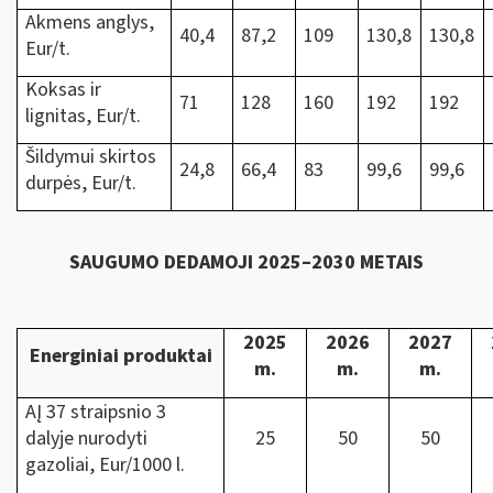
Akmens anglys,
40,4
87,2
109
130,8
130,8
Eur/t.
Koksas ir
71
128
160
192
192
lignitas, Eur/t.
Šildymui skirtos
24,8
66,4
83
99,6
99,6
durpės, Eur/t.
SAUGUMO DEDAMOJI 2025–2030 METAIS
2025
2026
2027
Energiniai produktai
m.
m.
m.
AĮ 37 straipsnio 3
dalyje nurodyti
25
50
50
gazoliai, Eur/1000 l.