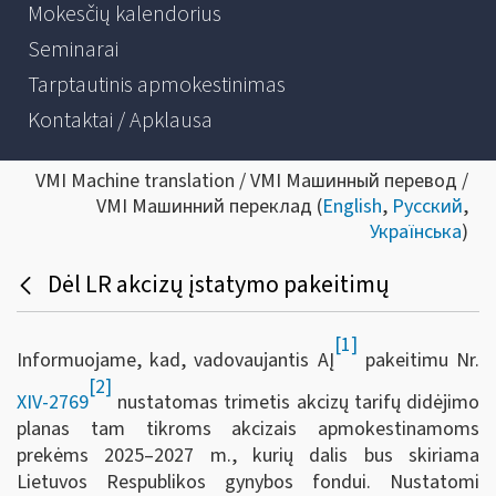
Mokesčių kalendorius
Seminarai
Tarptautinis apmokestinimas
Kontaktai / Apklausa
VMI Machine translation / VMI Машинный перевод /
VMI Машинний переклад (
English
,
Русский
,
Українська
)
Dėl LR akcizų įstatymo pakeitimų
[1]
Informuojame, kad, vadovaujantis AĮ
pakeitimu Nr.
[2]
XIV-2769
nustatomas trimetis akcizų tarifų didėjimo
planas tam tikroms akcizais apmokestinamoms
prekėms 2025–2027 m., kurių dalis bus skiriama
Lietuvos Respublikos gynybos fondui. Nustatomi