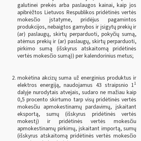
galutinei prekės arba paslaugos kainai, kaip jos
apibrėžtos Lietuvos Respublikos pridėtinės vertės
mokesčio įstatyme, pridėjus pagamintos
produkcijos, nebaigtos gamybos ir įsigytų prekių ir
(ar) paslaugų, skirtų perparduoti, pokyčių sumą,
atėmus prekių ir (ar) paslaugų, skirtų perparduoti,
pirkimo sumą (išskyrus atskaitomą pridėtinės
vertės mokesčio sumą)) per kalendorinius metus;
mokėtina akcizų suma už energinius produktus ir
1
elektros energiją, naudojamus 43 straipsnio 1
dalyje nurodytais atvejais, sudaro ne mažiau kaip
0,5 procento skirtumo tarp visų pridėtinės vertės
mokesčiu apmokestinamų pardavimų, įskaitant
eksportą, sumų (išskyrus pridėtinės vertės
mokestį) ir pridėtinės vertės mokesčiu
apmokestinamų pirkimų, įskaitant importą, sumų
(išskyrus atskaitomą pridėtinės vertės mokesčio