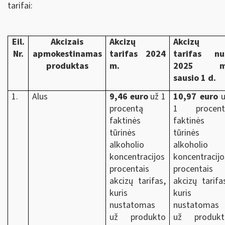
tarifai:
Eil.
Akcizais
Akcizų
Akcizų
Nr.
apmokestinamas
tarifas 2024
tarifas nu
produktas
m.
2025 m
sausio 1 d.
1.
Alus
9,46 euro
už 1
10,97 euro
u
procentą
1 procent
faktinės
faktinės
tūrinės
tūrinės
alkoholio
alkoholio
koncentracijos
koncentracijo
procentais
procentais
akcizų tarifas,
akcizų tarifa
kuris
kuris
nustatomas
nustatomas
už produkto
už produkt