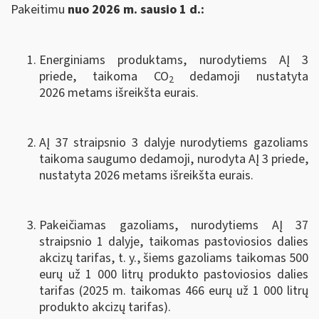
Pakeitimu
nuo 2026 m. sausio 1 d.:
Energiniams produktams, nurodytiems AĮ 3
priede, taikoma CO
dedamoji nustatyta
2
2026 metams išreikšta eurais.
AĮ 37 straipsnio 3 dalyje nurodytiems gazoliams
taikoma saugumo dedamoji, nurodyta AĮ 3 priede,
nustatyta 2026 metams išreikšta eurais.
Pakeičiamas gazoliams, nurodytiems AĮ 37
straipsnio 1 dalyje, taikomas pastoviosios dalies
akcizų tarifas, t. y., šiems gazoliams taikomas 500
eurų už 1 000 litrų produkto pastoviosios dalies
tarifas (2025 m. taikomas 466 eurų už 1 000 litrų
produkto akcizų tarifas).