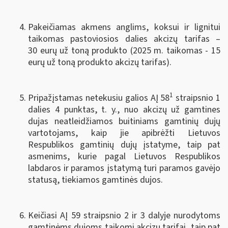
Pakeičiamas akmens anglims, koksui ir lignitui
taikomas pastoviosios dalies akcizų tarifas –
30 eurų už toną produkto (2025 m. taikomas - 15
eurų už toną produkto akcizų tarifas).
1
Pripažįstamas netekusiu galios AĮ 58
straipsnio 1
dalies 4 punktas, t. y., nuo akcizų už gamtines
dujas neatleidžiamos buitiniams gamtinių dujų
vartotojams, kaip jie apibrėžti Lietuvos
Respublikos gamtinių dujų įstatyme, taip pat
asmenims, kurie pagal Lietuvos Respublikos
labdaros ir paramos įstatymą turi paramos gavėjo
statusą, tiekiamos gamtinės dujos.
Keičiasi AĮ 59 straipsnio 2 ir 3 dalyje nurodytoms
gamtinėms dujoms taikomi akcizų tarifai, taip pat