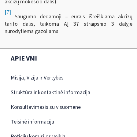
akcizų mokesčio dalis).
[7]
Saugumo dedamoji – eurais išreiškiama akcizų
tarifo dalis, taikoma AĮ 37 straipsnio 3 dalyje
nurodytiems gazoliams.
APIE VMI
Misija, Vizija ir Vertybės
Struktūra ir kontaktinė informacija
Konsultavimasis su visuomene
Teisinė informacija
Peticijų komisijos veikla