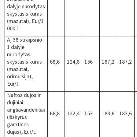
dalyje nurodytas
skystasis kuras
(mazutai), Eur/1
000 l.
AĮ 38 straipsnio
1 dalyje
nurodytas
skystasis kuras
68,6
124,8
156
187,2
187,2
(mazutai,
orimulsija),
Eur/t.
Naftos dujos ir
dujiniai
angliavandeniliai
66,8
122,4
153
183,6
183,6
(išskyrus
gamtines
dujas), Eur/t.