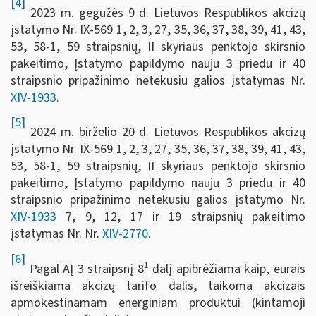
[4]
2023 m. gegužės 9 d. Lietuvos Respublikos akcizų
įstatymo Nr. IX-569 1, 2, 3, 27, 35, 36, 37, 38, 39, 41, 43,
53, 58-1, 59 straipsnių, II skyriaus penktojo skirsnio
pakeitimo, Įstatymo papildymo nauju 3 priedu ir 40
straipsnio pripažinimo netekusiu galios įstatymas Nr.
XIV-1933
.
[5]
2024 m. birželio 20 d. Lietuvos Respublikos akcizų
įstatymo Nr. IX-569 1, 2, 3, 27, 35, 36, 37, 38, 39, 41, 43,
53, 58-1, 59 straipsnių, II skyriaus penktojo skirsnio
pakeitimo, Įstatymo papildymo nauju 3 priedu ir 40
straipsnio pripažinimo netekusiu galios įstatymo Nr.
XIV-1933
7, 9, 12, 17 ir 19 straipsnių pakeitimo
įstatymas Nr. Nr.
XIV-2770
.
[6]
1
Pagal AĮ 3 straipsnį 8
dalį apibrėžiama kaip, eurais
išreiškiama akcizų tarifo dalis, taikoma akcizais
apmokestinamam energiniam produktui (kintamoji