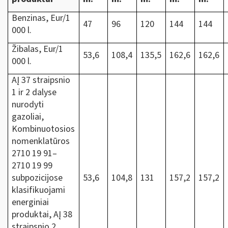
Benzinas, Eur/1
47
96
120
144
144
000 l.
Žibalas, Eur/1
53,6
108,4
135,5
162,6
162,6
000 l.
AĮ 37 straipsnio
1 ir 2 dalyse
nurodyti
gazoliai,
Kombinuotosios
nomenklatūros
2710 19 91‒
2710 19 99
subpozicijose
53,6
104,8
131
157,2
157,2
klasifikuojami
energiniai
produktai, AĮ 38
straipsnio 2