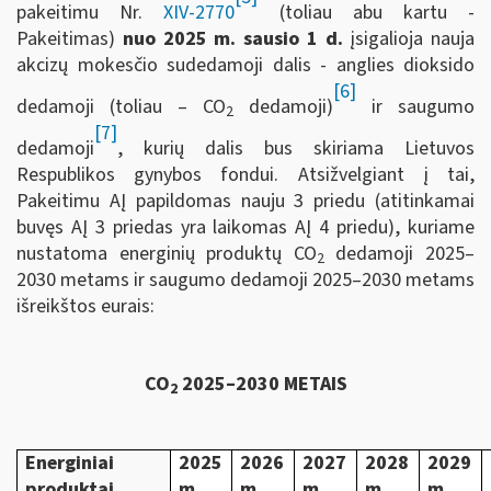
pakeitimu Nr.
XIV-2770
(toliau abu kartu -
Pakeitimas)
nuo 2025 m. sausio 1 d.
įsigalioja nauja
akcizų mokesčio sudedamoji dalis - anglies dioksido
[6]
dedamoji (toliau – CO
dedamoji)
ir saugumo
2
[7]
dedamoji
, kurių dalis bus skiriama Lietuvos
Respublikos gynybos fondui. Atsižvelgiant į tai,
Pakeitimu AĮ papildomas nauju 3 priedu (atitinkamai
buvęs AĮ 3 priedas yra laikomas AĮ 4 priedu), kuriame
nustatoma energinių produktų CO
dedamoji 2025–
2
2030 metams ir saugumo dedamoji 2025–2030 metams
išreikštos eurais:
CO
2025–2030 METAIS
2
Energiniai
2025
2026
2027
2028
2029
produktai
m.
m.
m.
m.
m.