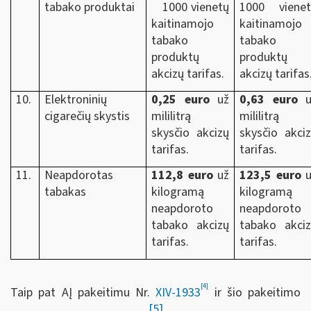
tabako produktai
1000 vienetų
1000 vienet
kaitinamojo
kaitinamojo
tabako
tabako
produktų
produktų
akcizų tarifas.
akcizų tarifas
10.
Elektroninių
0,25 euro
už
0,63 euro
u
cigarečių skystis
mililitrą
mililitrą
skysčio akcizų
skysčio akci
tarifas.
tarifas.
11.
Neapdorotas
112,8 euro
už
123,5 euro
u
tabakas
kilogramą
kilogramą
neapdoroto
neapdoroto
tabako akcizų
tabako akci
tarifas.
tarifas.
[4]
Taip pat AĮ pakeitimu Nr.
XIV-1933
ir šio pakeitimo
[5]