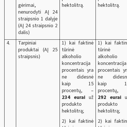
gėrimai,
hektolitrą.
hektolitrą.
nenurodyti AĮ 24
straipsnio 1 dalyje
(AĮ 24 straipsnio 2
dalis)
4.
Tarpiniai
1) kai faktinė
1) kai fakti
produktai (AĮ 25
tūrinė
tūrinė
straipsnis)
alkoholio
alkoholio
koncentracija
koncentracija
procentais yra
procentais y
ne didesnė
ne didesn
kaip 15
kaip 1
procentų, –
procentų, 
234 eurai
už
292 eurai
u
produkto
produkto
hektolitrą;
hektolitrą;
2) kai faktinė
2) kai fakti