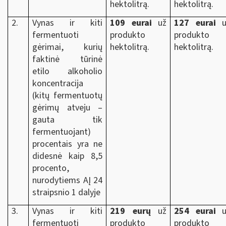
hektolitrą.
hektolitrą.
2.
Vynas ir kiti
109 eurai
už
127 eurai
u
fermentuoti
produkto
produkto
gėrimai, kurių
hektolitrą.
hektolitrą.
faktinė tūrinė
etilo alkoholio
koncentracija
(kitų fermentuotų
gėrimų atveju –
gauta tik
fermentuojant)
procentais yra ne
didesnė kaip 8,5
procento,
nurodytiems AĮ 24
straipsnio 1 dalyje
3.
Vynas ir kiti
219 eurų
už
254 eurai
u
fermentuoti
produkto
produkto