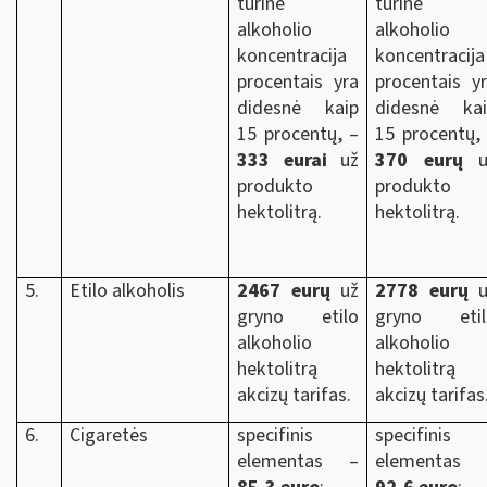
tūrinė
tūrinė
alkoholio
alkoholio
koncentracija
koncentracija
procentais yra
procentais y
didesnė kaip
didesnė kai
15 procentų, –
15 procentų,
333 eurai
už
370 eurų
u
produkto
produkto
hektolitrą.
hektolitrą.
5.
Etilo alkoholis
2467 eurų
už
2778 eurų
u
gryno etilo
gryno etil
alkoholio
alkoholio
hektolitrą
hektolitrą
akcizų tarifas.
akcizų tarifas
6.
Cigaretės
specifinis
specifinis
elementas –
elementas 