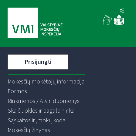
Prisijungti
Mokesčių mokėtojų informacija
Formos
Rinkmenos / Atviri duomenys
Skaičiuoklės ir pagalbininkai
Sąskaitos ir įmokų kodai
Mokesčių žinynas