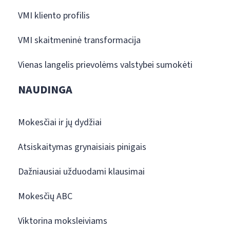
VMI kliento profilis
VMI skaitmeninė transformacija
Vienas langelis prievolėms valstybei sumokėti
NAUDINGA
Mokesčiai ir jų dydžiai
Atsiskaitymas grynaisiais pinigais
Dažniausiai užduodami klausimai
Mokesčių ABC
Viktorina moksleiviams