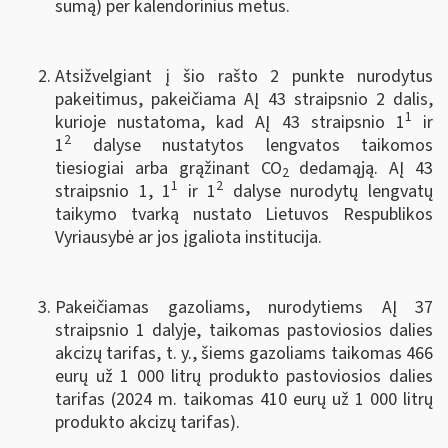
sumą) per kalendorinius metus.
Atsižvelgiant į šio rašto 2 punkte nurodytus
pakeitimus, pakeičiama AĮ 43 straipsnio 2 dalis,
1
kurioje nustatoma, kad AĮ 43 straipsnio 1
ir
2
1
dalyse nustatytos lengvatos taikomos
tiesiogiai arba grąžinant CO
dedamąją. AĮ 43
2
1
2
straipsnio 1, 1
ir 1
dalyse nurodytų lengvatų
taikymo tvarką nustato Lietuvos Respublikos
Vyriausybė ar jos įgaliota institucija.
Pakeičiamas gazoliams, nurodytiems AĮ 37
straipsnio 1 dalyje, taikomas pastoviosios dalies
akcizų tarifas, t. y., šiems gazoliams taikomas 466
eurų už 1 000 litrų produkto pastoviosios dalies
tarifas (2024 m. taikomas 410 eurų už 1 000 litrų
produkto akcizų tarifas).