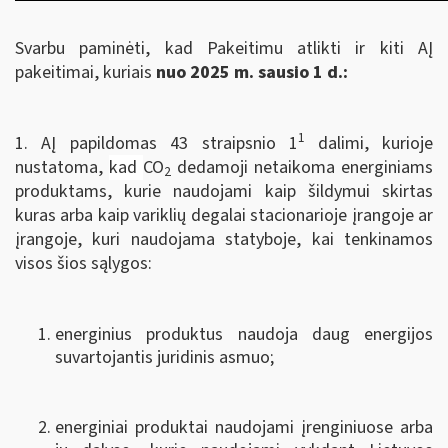
Svarbu paminėti, kad Pakeitimu atlikti ir kiti AĮ
pakeitimai, kuriais
nuo 2025 m. sausio 1 d.:
1
1. AĮ papildomas 43 straipsnio 1
dalimi, kurioje
nustatoma,
kad
CO
dedamoji netaikoma energiniams
2
produktams, kurie naudojami kaip šildymui skirtas
kuras arba kaip variklių degalai stacionarioje įrangoje ar
įrangoje, kuri naudojama statyboje, kai tenkinamos
visos šios sąlygos:
energinius produktus naudoja daug energijos
suvartojantis juridinis asmuo;
energiniai produktai naudojami įrenginiuose arba