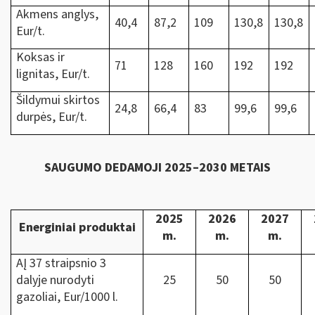
Akmens anglys,
40,4
87,2
109
130,8
130,8
Eur/t.
Koksas ir
71
128
160
192
192
lignitas, Eur/t.
Šildymui skirtos
24,8
66,4
83
99,6
99,6
durpės, Eur/t.
SAUGUMO DEDAMOJI 2025–2030 METAIS
2025
2026
2027
Energiniai produktai
m.
m.
m.
AĮ 37 straipsnio 3
dalyje nurodyti
25
50
50
gazoliai, Eur/1000 l.