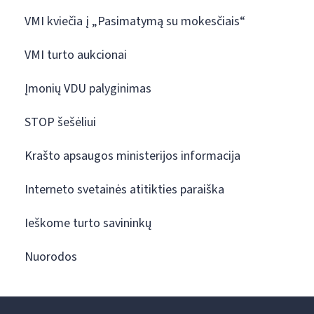
VMI kviečia į „Pasimatymą su mokesčiais“
VMI turto aukcionai
Įmonių VDU palyginimas
STOP šešėliui
Krašto apsaugos ministerijos informacija
Interneto svetainės atitikties paraiška
Ieškome turto savininkų
Nuorodos