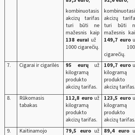
85,3 euro
;
92,6 euro
;
kombinuotasis
kombinuotasi
akcizų tarifas
akcizų tarif
turi būti ne
turi būti n
mažesnis kaip
mažesnis ka
138 eurai
už
149,7 euro
u
1000 cigarečių.
100
cigarečių.
7.
Cigarai ir cigarilės
95 eurų
už
109,7 euro
u
kilogramą
kilogramą
produkto
produkto
akcizų tarifas.
akcizų tarifas
8.
Rūkomasis
112,8 euro
už
123,5 euro
u
tabakas
kilogramą
kilogramą
produkto
produkto
akcizų tarifas.
akcizų tarifas
9.
Kaitinamojo
79,5 euro
už
89,4 euro
u