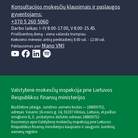
Konsultacijos mokesčių klausimais ir paslaugos
gyventojams:
+370 5 260 5060
Darbo laikas: I-IV 8.00-17.00, V 8.00-15.45.
Prieššventinę dieną - viena valanda trumpiau.
Kiekvieno mėnesio antrą penktadienį 8.00 val. - 12.00 val.
Mano VMI
Paklausimas per
Valstybinė mokesčių inspekcija prie Lietuvos
Respublikos finansų ministerijos
Biudžetinė įstaiga. Juridinio asmens kodas — 188659752,
adresas: Vasario 16-osios g. 14, 01107 Vilnius, Lietuva, el.paštas:
vmi@vmi.lt
, E. pristatymo dėžutės adresas 188659752
Duomenys apie Valstybinę mokesčių inspekciją prie Lietuvos
Respublikos finansų ministerijos kaupiami ir saugomi Juridinių
asmenų registre