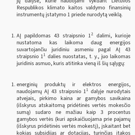
jų dalyse, kurie naudojami vykdant Lietuvos
Respublikos klimato kaitos valdymo finansinių
instrumentų įstatymo 1 priede nurodytą veiklą.
2
AĮ papildomas 43 straipsnio 1
dalimi, kurioje
nustatoma kas laikoma daug energijos
suvartojančiu juridiniu asmeniu pagal AĮ 43
1
straipsnio 1
dalies nuostatas, t. y., juo laikomas
juridinis asmuo, kuris atitinka vieną iš šių sąlygų:
energinių produktų ir elektros energijos,
1
naudojamų AĮ 43 straipsnio 1
dalyje nurodytais
atvejais, pirkimo kaina ar gamybos savikaina
(išskyrus atskaitomą pridėtinės vertės mokesčio
sumą) sudaro ne mažiau kaip 3 procentus
gamybos vertės (kuri apskaičiuojama prie pajamų
(išskyrus pridėtinės vertės mokestį), įskaitant bet
kokias subsidijas ar dotacijas, turinčias įtakos