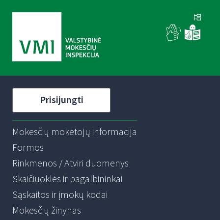
Prisijungti
Mokesčių mokėtojų informacija
Formos
Rinkmenos / Atviri duomenys
Skaičiuoklės ir pagalbininkai
Sąskaitos ir įmokų kodai
Mokesčių žinynas