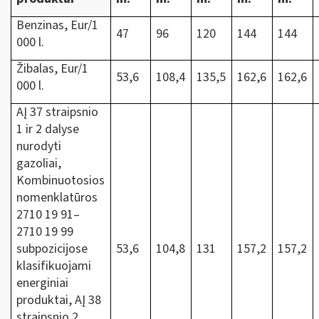
Benzinas, Eur/1
47
96
120
144
144
000 l.
Žibalas, Eur/1
53,6
108,4
135,5
162,6
162,6
000 l.
AĮ 37 straipsnio
1 ir 2 dalyse
nurodyti
gazoliai,
Kombinuotosios
nomenklatūros
2710 19 91‒
2710 19 99
subpozicijose
53,6
104,8
131
157,2
157,2
klasifikuojami
energiniai
produktai, AĮ 38
straipsnio 2