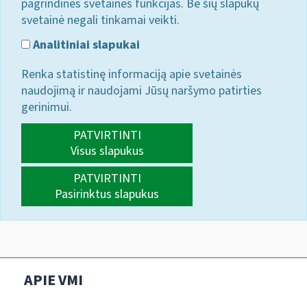
pagrindines svetainės funkcijas. Be šių slapukų
svetainė negali tinkamai veikti.
Analitiniai slapukai
Renka statistinę informaciją apie svetainės
naudojimą ir naudojami Jūsų naršymo patirties
gerinimui.
PATVIRTINTI
Visus slapukus
PATVIRTINTI
Pasirinktus slapukus
APIE VMI