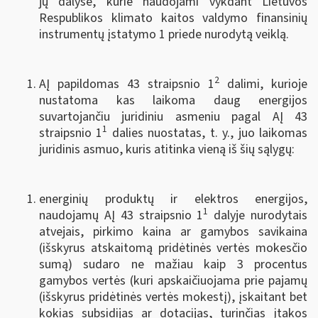
jų dalyse, kurie naudojami vykdant Lietuvos
Respublikos klimato kaitos valdymo finansinių
instrumentų įstatymo 1 priede nurodytą veiklą.
2
AĮ papildomas 43 straipsnio 1
dalimi, kurioje
nustatoma kas laikoma daug energijos
suvartojančiu juridiniu asmeniu pagal AĮ 43
1
straipsnio 1
dalies nuostatas, t. y., juo laikomas
juridinis asmuo, kuris atitinka vieną iš šių sąlygų:
energinių produktų ir elektros energijos,
1
naudojamų AĮ 43 straipsnio 1
dalyje nurodytais
atvejais, pirkimo kaina ar gamybos savikaina
(išskyrus atskaitomą pridėtinės vertės mokesčio
sumą) sudaro ne mažiau kaip 3 procentus
gamybos vertės (kuri apskaičiuojama prie pajamų
(išskyrus pridėtinės vertės mokestį), įskaitant bet
kokias subsidijas ar dotacijas, turinčias įtakos