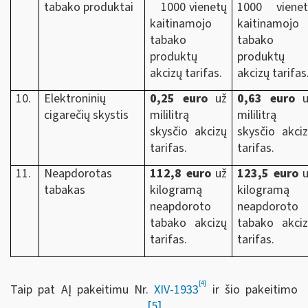
tabako produktai
1000 vienetų
1000 vienet
kaitinamojo
kaitinamojo
tabako
tabako
produktų
produktų
akcizų tarifas.
akcizų tarifas
10.
Elektroninių
0,25 euro
už
0,63 euro
u
cigarečių skystis
mililitrą
mililitrą
skysčio akcizų
skysčio akci
tarifas.
tarifas.
11.
Neapdorotas
112,8 euro
už
123,5 euro
u
tabakas
kilogramą
kilogramą
neapdoroto
neapdoroto
tabako akcizų
tabako akci
tarifas.
tarifas.
[4]
Taip pat AĮ pakeitimu Nr.
XIV-1933
ir šio pakeitimo
[5]