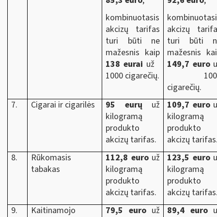
85,3 euro
;
92,6 euro
;
kombinuotasis
kombinuotasi
akcizų tarifas
akcizų tarif
turi būti ne
turi būti n
mažesnis kaip
mažesnis ka
138 eurai
už
149,7 euro
u
1000 cigarečių.
100
cigarečių.
7.
Cigarai ir cigarilės
95 eurų
už
109,7 euro
u
kilogramą
kilogramą
produkto
produkto
akcizų tarifas.
akcizų tarifas
8.
Rūkomasis
112,8 euro
už
123,5 euro
u
tabakas
kilogramą
kilogramą
produkto
produkto
akcizų tarifas.
akcizų tarifas
9.
Kaitinamojo
79,5 euro
už
89,4 euro
u