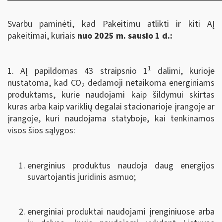
Svarbu paminėti, kad Pakeitimu atlikti ir kiti AĮ
pakeitimai, kuriais
nuo 2025 m. sausio 1 d.:
1
1. AĮ papildomas 43 straipsnio 1
dalimi, kurioje
nustatoma,
kad
CO
dedamoji netaikoma energiniams
2
produktams, kurie naudojami kaip šildymui skirtas
kuras arba kaip variklių degalai stacionarioje įrangoje ar
įrangoje, kuri naudojama statyboje, kai tenkinamos
visos šios sąlygos:
energinius produktus naudoja daug energijos
suvartojantis juridinis asmuo;
energiniai produktai naudojami įrenginiuose arba