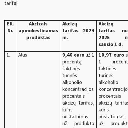
tarifai:
Eil.
Akcizais
Akcizų
Akcizų
Nr.
apmokestinamas
tarifas 2024
tarifas nu
produktas
m.
2025 m
sausio 1 d.
1.
Alus
9,46 euro
už 1
10,97 euro
u
procentą
1 procent
faktinės
faktinės
tūrinės
tūrinės
alkoholio
alkoholio
koncentracijos
koncentracijo
procentais
procentais
akcizų tarifas,
akcizų tarifa
kuris
kuris
nustatomas
nustatomas
už produkto
už produkt