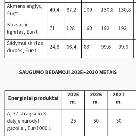
Akmens anglys,
40,4
87,2
109
130,8
130,8
Eur/t.
Koksas ir
71
128
160
192
192
lignitas, Eur/t.
Šildymui skirtos
24,8
66,4
83
99,6
99,6
durpės, Eur/t.
SAUGUMO DEDAMOJI 2025–2030 METAIS
2025
2026
2027
Energiniai produktai
m.
m.
m.
AĮ 37 straipsnio 3
dalyje nurodyti
25
50
50
gazoliai, Eur/1000 l.