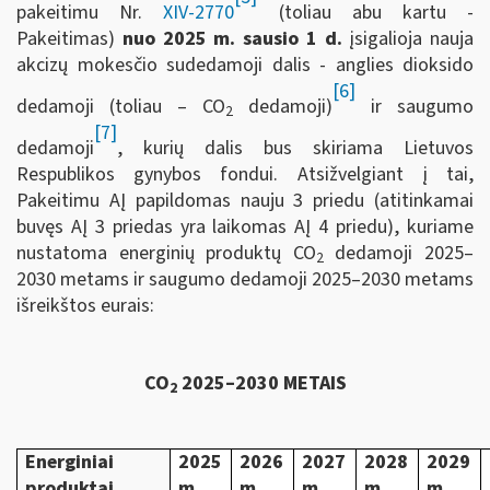
pakeitimu Nr.
XIV-2770
(toliau abu kartu -
Pakeitimas)
nuo 2025 m. sausio 1 d.
įsigalioja nauja
akcizų mokesčio sudedamoji dalis - anglies dioksido
[6]
dedamoji (toliau – CO
dedamoji)
ir saugumo
2
[7]
dedamoji
, kurių dalis bus skiriama Lietuvos
Respublikos gynybos fondui. Atsižvelgiant į tai,
Pakeitimu AĮ papildomas nauju 3 priedu (atitinkamai
buvęs AĮ 3 priedas yra laikomas AĮ 4 priedu), kuriame
nustatoma energinių produktų CO
dedamoji 2025–
2
2030 metams ir saugumo dedamoji 2025–2030 metams
išreikštos eurais:
CO
2025–2030 METAIS
2
Energiniai
2025
2026
2027
2028
2029
produktai
m.
m.
m.
m.
m.