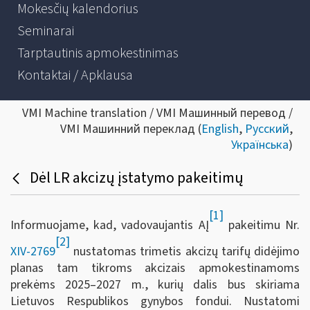
Mokesčių kalendorius
Seminarai
Tarptautinis apmokestinimas
Kontaktai / Apklausa
VMI Machine translation / VMI Машинный перевод /
VMI Машинний переклад (
English
,
Русский
,
Українська
)
Dėl LR akcizų įstatymo pakeitimų
[1]
Informuojame, kad, vadovaujantis AĮ
pakeitimu Nr.
[2]
XIV-2769
nustatomas trimetis akcizų tarifų didėjimo
planas tam tikroms akcizais apmokestinamoms
prekėms 2025–2027 m., kurių dalis bus skiriama
Lietuvos Respublikos gynybos fondui. Nustatomi