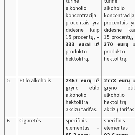
tūrinė
tūrinė
alkoholio
alkoholio
koncentracija
koncentracija
procentais yra
procentais y
didesnė kaip
didesnė kai
15 procentų, –
15 procentų,
333 eurai
už
370 eurų
u
produkto
produkto
hektolitrą.
hektolitrą.
5.
Etilo alkoholis
2467 eurų
už
2778 eurų
u
gryno etilo
gryno etil
alkoholio
alkoholio
hektolitrą
hektolitrą
akcizų tarifas.
akcizų tarifas
6.
Cigaretės
specifinis
specifinis
elementas –
elementas 