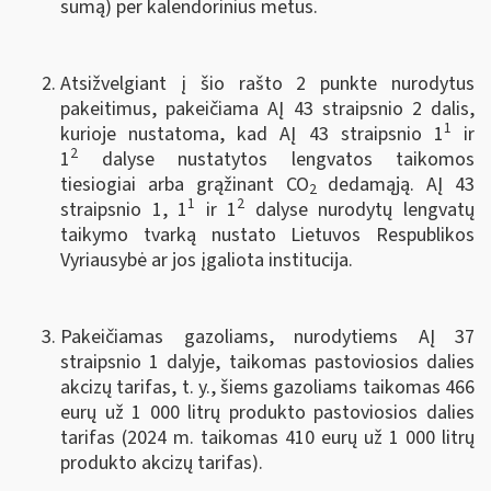
sumą) per kalendorinius metus.
Atsižvelgiant į šio rašto 2 punkte nurodytus
pakeitimus, pakeičiama AĮ 43 straipsnio 2 dalis,
1
kurioje nustatoma, kad AĮ 43 straipsnio 1
ir
2
1
dalyse nustatytos lengvatos taikomos
tiesiogiai arba grąžinant CO
dedamąją. AĮ 43
2
1
2
straipsnio 1, 1
ir 1
dalyse nurodytų lengvatų
taikymo tvarką nustato Lietuvos Respublikos
Vyriausybė ar jos įgaliota institucija.
Pakeičiamas gazoliams, nurodytiems AĮ 37
straipsnio 1 dalyje, taikomas pastoviosios dalies
akcizų tarifas, t. y., šiems gazoliams taikomas 466
eurų už 1 000 litrų produkto pastoviosios dalies
tarifas (2024 m. taikomas 410 eurų už 1 000 litrų
produkto akcizų tarifas).