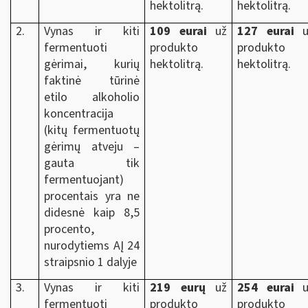
hektolitrą.
hektolitrą.
2.
Vynas ir kiti
109 eurai
už
127 eurai
u
fermentuoti
produkto
produkto
gėrimai, kurių
hektolitrą.
hektolitrą.
faktinė tūrinė
etilo alkoholio
koncentracija
(kitų fermentuotų
gėrimų atveju –
gauta tik
fermentuojant)
procentais yra ne
didesnė kaip 8,5
procento,
nurodytiems AĮ 24
straipsnio 1 dalyje
3.
Vynas ir kiti
219 eurų
už
254 eurai
u
fermentuoti
produkto
produkto