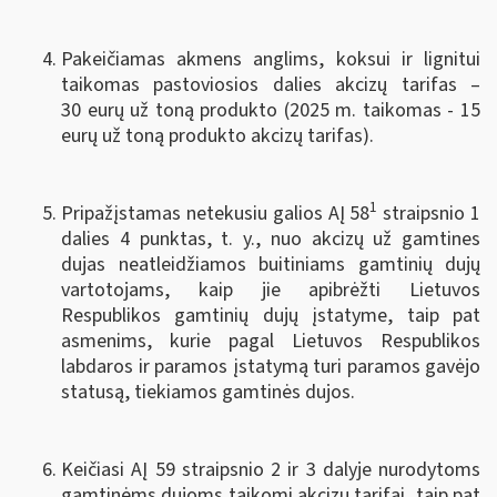
Pakeičiamas akmens anglims, koksui ir lignitui
taikomas pastoviosios dalies akcizų tarifas –
30 eurų už toną produkto (2025 m. taikomas - 15
eurų už toną produkto akcizų tarifas).
1
Pripažįstamas netekusiu galios AĮ 58
straipsnio 1
dalies 4 punktas, t. y., nuo akcizų už gamtines
dujas neatleidžiamos buitiniams gamtinių dujų
vartotojams, kaip jie apibrėžti Lietuvos
Respublikos gamtinių dujų įstatyme, taip pat
asmenims, kurie pagal Lietuvos Respublikos
labdaros ir paramos įstatymą turi paramos gavėjo
statusą, tiekiamos gamtinės dujos.
Keičiasi AĮ 59 straipsnio 2 ir 3 dalyje nurodytoms
gamtinėms dujoms taikomi akcizų tarifai, taip pat