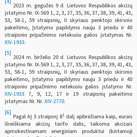
[4]
2023 m. gegužės 9 d. Lietuvos Respublikos akcizų
įstatymo Nr. IX-569 1, 2, 3, 27, 35, 36, 37, 38, 39, 41, 43,
53, 58-1, 59 straipsnių, II skyriaus penktojo skirsnio
pakeitimo, Įstatymo papildymo nauju 3 priedu ir 40
straipsnio pripažinimo netekusiu galios įstatymas Nr.
XIV-1933
.
[5]
2024 m. birželio 20 d. Lietuvos Respublikos akcizų
įstatymo Nr. IX-569 1, 2, 3, 27, 35, 36, 37, 38, 39, 41, 43,
53, 58-1, 59 straipsnių, II skyriaus penktojo skirsnio
pakeitimo, Įstatymo papildymo nauju 3 priedu ir 40
straipsnio pripažinimo netekusiu galios įstatymo Nr.
XIV-1933
7, 9, 12, 17 ir 19 straipsnių pakeitimo
įstatymas Nr. Nr.
XIV-2770
.
[6]
1
Pagal AĮ 3 straipsnį 8
dalį apibrėžiama kaip, eurais
išreiškiama akcizų tarifo dalis, taikoma akcizais
apmokestinamam energiniam produktui (kintamoji