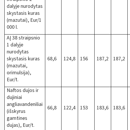
dalyje nurodytas
skystasis kuras
(mazutai), Eur/1
000 l.
AĮ 38 straipsnio
1 dalyje
nurodytas
skystasis kuras
68,6
124,8
156
187,2
187,2
(mazutai,
orimulsija),
Eur/t.
Naftos dujos ir
dujiniai
angliavandeniliai
66,8
122,4
153
183,6
183,6
(išskyrus
gamtines
dujas), Eur/t.