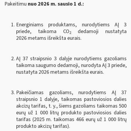
Pakeitimu
nuo 2026 m. sausio 1 d.:
Energiniams produktams, nurodytiems AĮ 3
priede, taikoma CO
dedamoji nustatyta
2
2026 metams išreikšta eurais.
AĮ 37 straipsnio 3 dalyje nurodytiems gazoliams
taikoma saugumo dedamoji, nurodyta AĮ 3 priede,
nustatyta 2026 metams išreikšta eurais.
Pakeičiamas gazoliams, nurodytiems AĮ 37
straipsnio 1 dalyje, taikomas pastoviosios dalies
akcizų tarifas, t. y., šiems gazoliams taikomas 500
eurų už 1 000 litrų produkto pastoviosios dalies
tarifas (2025 m. taikomas 466 eurų už 1 000 litrų
produkto akcizų tarifas).