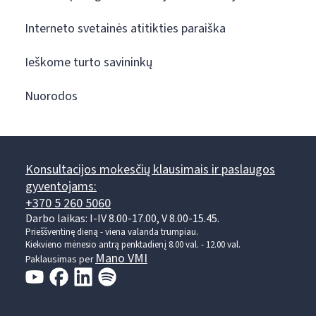
Interneto svetainės atitikties paraiška
Ieškome turto savininkų
Nuorodos
Konsultacijos mokesčių klausimais ir paslaugos
gyventojams:
+370 5 260 5060
Darbo laikas: I-IV 8.00-17.00, V 8.00-15.45.
Prieššventinę dieną - viena valanda trumpiau.
Kiekvieno mėnesio antrą penktadienį 8.00 val. - 12.00 val.
Mano VMI
Paklausimas per