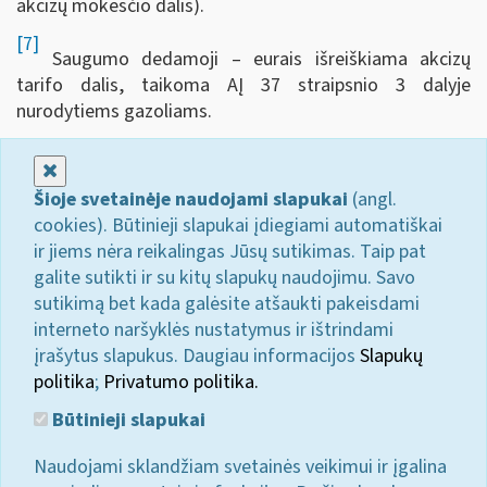
akcizų mokesčio dalis).
[7]
Saugumo dedamoji – eurais išreiškiama akcizų
tarifo dalis, taikoma AĮ 37 straipsnio 3 dalyje
nurodytiems gazoliams.
Uždaryti
Šioje svetainėje naudojami slapukai
(angl.
cookies). Būtinieji slapukai įdiegiami automatiškai
ir jiems nėra reikalingas Jūsų sutikimas. Taip pat
galite sutikti ir su kitų slapukų naudojimu. Savo
sutikimą bet kada galėsite atšaukti pakeisdami
interneto naršyklės nustatymus ir ištrindami
įrašytus slapukus. Daugiau informacijos
Slapukų
politika
;
Privatumo politika.
Būtinieji slapukai
Naudojami sklandžiam svetainės veikimui ir įgalina