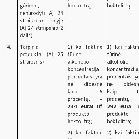
gėrimai,
hektolitrą.
hektolitrą.
nenurodyti AĮ 24
straipsnio 1 dalyje
(AĮ 24 straipsnio 2
dalis)
4.
Tarpiniai
1) kai faktinė
1) kai fakti
produktai (AĮ 25
tūrinė
tūrinė
straipsnis)
alkoholio
alkoholio
koncentracija
koncentracija
procentais yra
procentais y
ne didesnė
ne didesn
kaip 15
kaip 1
procentų, –
procentų, 
234 eurai
už
292 eurai
u
produkto
produkto
hektolitrą;
hektolitrą;
2) kai faktinė
2) kai fakti