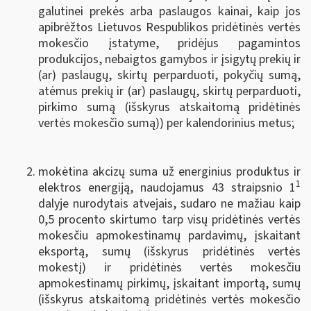
galutinei prekės arba paslaugos kainai, kaip jos
apibrėžtos Lietuvos Respublikos pridėtinės vertės
mokesčio įstatyme, pridėjus pagamintos
produkcijos, nebaigtos gamybos ir įsigytų prekių ir
(ar) paslaugų, skirtų perparduoti, pokyčių sumą,
atėmus prekių ir (ar) paslaugų, skirtų perparduoti,
pirkimo sumą (išskyrus atskaitomą pridėtinės
vertės mokesčio sumą)) per kalendorinius metus;
mokėtina akcizų suma už energinius produktus ir
1
elektros energiją, naudojamus 43 straipsnio 1
dalyje nurodytais atvejais, sudaro ne mažiau kaip
0,5 procento skirtumo tarp visų pridėtinės vertės
mokesčiu apmokestinamų pardavimų, įskaitant
eksportą, sumų (išskyrus pridėtinės vertės
mokestį) ir pridėtinės vertės mokesčiu
apmokestinamų pirkimų, įskaitant importą, sumų
(išskyrus atskaitomą pridėtinės vertės mokesčio