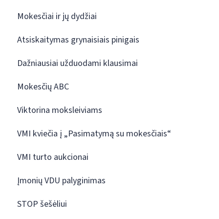
Mokesčiai ir jų dydžiai
Atsiskaitymas grynaisiais pinigais
Dažniausiai užduodami klausimai
Mokesčių ABC
Viktorina moksleiviams
VMI kviečia į „Pasimatymą su mokesčiais“
VMI turto aukcionai
Įmonių VDU palyginimas
STOP šešėliui