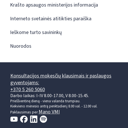
Krašto apsaugos ministerijos informacija
Interneto svetainės atitikties paraiška
Ieškome turto savininkų
Nuorodos
Konsultacijos mokesčių klausimais ir paslaugos
gyventojams:
+370 5 260 5060
Darbo laikas: I-IV 8.00-17.00, V 8.00-15.45.
Prieššventinę dieną - viena valanda trumpiau.
Kiekvieno mėnesio antrą penktadienį 8.00 val. - 12.00 val.
Mano VMI
Paklausimas per