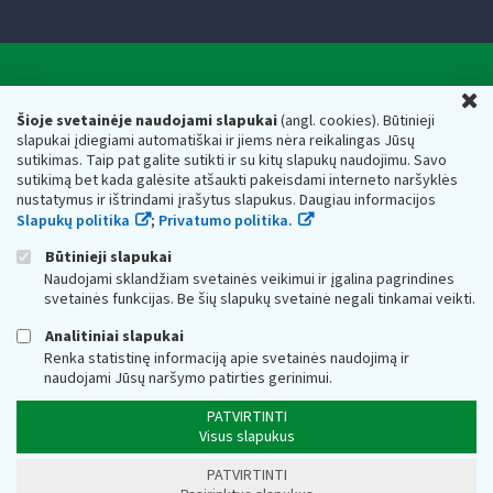
Valstybinė mokesčių inspekcija prie Lietuvos
U
Respublikos finansų ministerijos
Šioje svetainėje naudojami slapukai
(angl. cookies). Būtinieji
slapukai įdiegiami automatiškai ir jiems nėra reikalingas Jūsų
Biudžetinė įstaiga. Juridinio asmens kodas — 188659752,
sutikimas. Taip pat galite sutikti ir su kitų slapukų naudojimu. Savo
adresas: Vasario 16-osios g. 14, 01107 Vilnius, Lietuva, el.paštas:
sutikimą bet kada galėsite atšaukti pakeisdami interneto naršyklės
vmi@vmi.lt
, E. pristatymo dėžutės adresas 188659752
nustatymus ir ištrindami įrašytus slapukus. Daugiau informacijos
Duomenys apie Valstybinę mokesčių inspekciją prie Lietuvos
Slapukų politika
;
Privatumo politika.
Respublikos finansų ministerijos kaupiami ir saugomi Juridinių
asmenų registre
Būtinieji slapukai
Naudojami sklandžiam svetainės veikimui ir įgalina pagrindines
svetainės funkcijas. Be šių slapukų svetainė negali tinkamai veikti.
Analitiniai slapukai
Renka statistinę informaciją apie svetainės naudojimą ir
naudojami Jūsų naršymo patirties gerinimui.
PATVIRTINTI
Visus slapukus
PATVIRTINTI