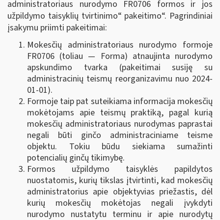
administratoriaus nurodymo FR0706 formos ir jos
užpildymo taisyklių tvirtinimo“ pakeitimo“. Pagrindiniai
įsakymu priimti pakeitimai:
Mokesčių administratoriaus nurodymo formoje
FR0706 (toliau — Forma) atnaujinta nurodymo
apskundimo tvarka (pakeitimai susiję su
administracinių teismų reorganizavimu nuo 2024-
01-01).
Formoje taip pat suteikiama informacija mokesčių
mokėtojams apie teismų praktiką, pagal kurią
mokesčių administratoriaus nurodymas paprastai
negali būti ginčo administraciniame teisme
objektu. Tokiu būdu siekiama sumažinti
potencialių ginčų tikimybę.
Formos užpildymo taisyklės papildytos
nuostatomis, kurių tikslas įtvirtinti, kad mokesčių
administratorius apie objektyvias priežastis, dėl
kurių mokesčių mokėtojas negali įvykdyti
nurodymo nustatytu terminu ir apie nurodytų