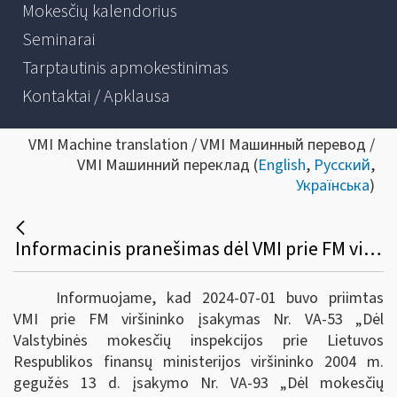
Mokesčių kalendorius
Seminarai
Tarptautinis apmokestinimas
Kontaktai / Apklausa
VMI Machine translation / VMI Машинный перевод /
VMI Машинний переклад (
English
,
Русский
,
Українська
)
Informacinis pranešimas dėl VMI prie FM viršininko 2004-05-13 įsakymo Nr. VA-93 „Dėl Mokesčių administratoriaus nurodymo FR0706 formos ir jos užpildymo taisyklių tvirtinimo“ pakeitimo
Informuojame, kad 2024-07-01 buvo priimtas
VMI prie FM viršininko įsakymas Nr. VA-53 „Dėl
Valstybinės mokesčių inspekcijos prie Lietuvos
Respublikos finansų ministerijos viršininko 2004 m.
gegužės 13 d. įsakymo Nr. VA-93 „Dėl mokesčių