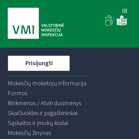
Prisijungti
Mokesčių mokėtojų informacija
Formos
Rinkmenos / Atviri duomenys
Skaičiuoklės ir pagalbininkai
Sąskaitos ir įmokų kodai
Mokesčių žinynas