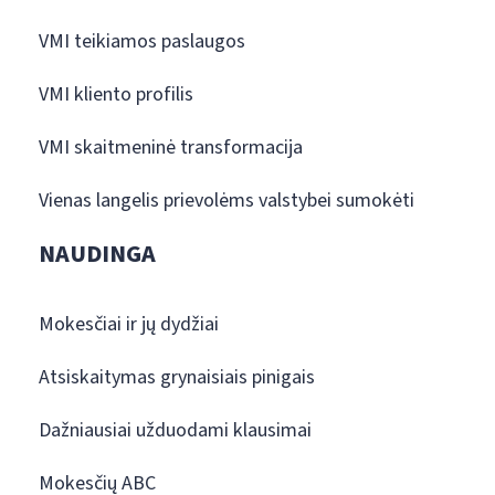
VMI teikiamos paslaugos
VMI kliento profilis
VMI skaitmeninė transformacija
Vienas langelis prievolėms valstybei sumokėti
NAUDINGA
Mokesčiai ir jų dydžiai
Atsiskaitymas grynaisiais pinigais
Dažniausiai užduodami klausimai
Mokesčių ABC