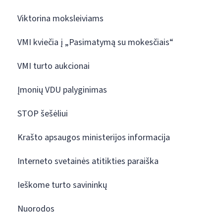
Viktorina moksleiviams
VMI kviečia į „Pasimatymą su mokesčiais“
VMI turto aukcionai
Įmonių VDU palyginimas
STOP šešėliui
Krašto apsaugos ministerijos informacija
Interneto svetainės atitikties paraiška
Ieškome turto savininkų
Nuorodos