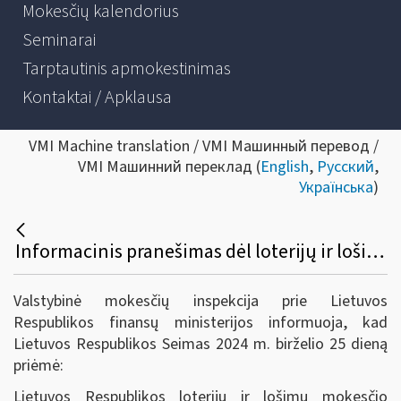
Mokesčių kalendorius
Seminarai
Tarptautinis apmokestinimas
Kontaktai / Apklausa
VMI Machine translation / VMI Машинный перевод /
VMI Машинний переклад (
English
,
Русский
,
Українська
)
Informacinis pranešimas dėl loterijų ir lošimų mokesčio įstatymo pakeitimo
Valstybinė mokesčių inspekcija prie Lietuvos
Respublikos finansų ministerijos informuoja, kad
Lietuvos Respublikos Seimas 2024 m. birželio 25 dieną
priėmė:
Lietuvos Respublikos loterijų ir lošimų mokesčio