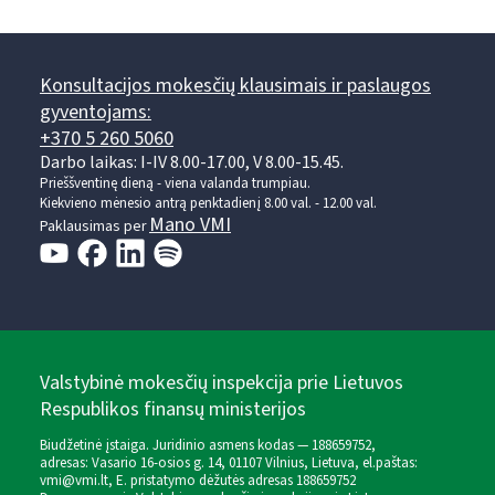
Konsultacijos mokesčių klausimais ir paslaugos
gyventojams:
+370 5 260 5060
Darbo laikas: I-IV 8.00-17.00, V 8.00-15.45.
Prieššventinę dieną - viena valanda trumpiau.
Kiekvieno mėnesio antrą penktadienį 8.00 val. - 12.00 val.
Mano VMI
Paklausimas per
Valstybinė mokesčių inspekcija prie Lietuvos
Respublikos finansų ministerijos
Biudžetinė įstaiga. Juridinio asmens kodas — 188659752,
adresas: Vasario 16-osios g. 14, 01107 Vilnius, Lietuva, el.paštas:
vmi@vmi.lt
, E. pristatymo dėžutės adresas 188659752