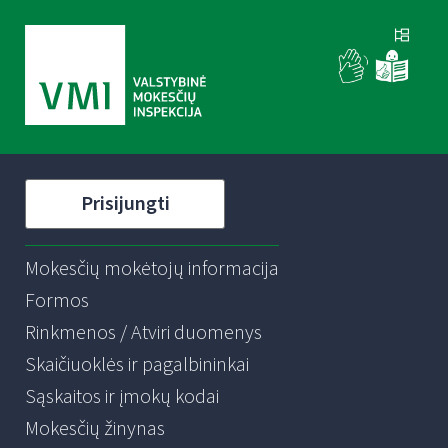
Prisijungti
Mokesčių mokėtojų informacija
Formos
Rinkmenos / Atviri duomenys
Skaičiuoklės ir pagalbininkai
Sąskaitos ir įmokų kodai
Mokesčių žinynas