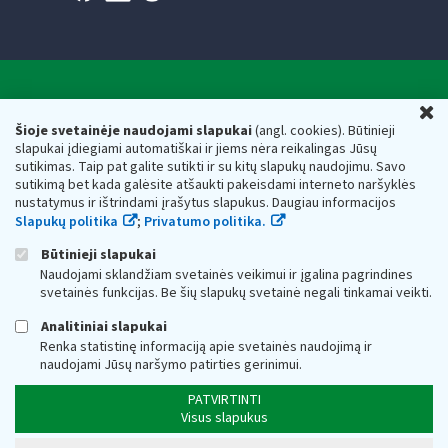
Valstybinė mokesčių inspekcija prie Lietuvos
U
Respublikos finansų ministerijos
Šioje svetainėje naudojami slapukai
(angl. cookies). Būtinieji
slapukai įdiegiami automatiškai ir jiems nėra reikalingas Jūsų
Biudžetinė įstaiga. Juridinio asmens kodas — 188659752,
sutikimas. Taip pat galite sutikti ir su kitų slapukų naudojimu. Savo
adresas: Vasario 16-osios g. 14, 01107 Vilnius, Lietuva, el.paštas:
sutikimą bet kada galėsite atšaukti pakeisdami interneto naršyklės
vmi@vmi.lt
, E. pristatymo dėžutės adresas 188659752
nustatymus ir ištrindami įrašytus slapukus. Daugiau informacijos
Duomenys apie Valstybinę mokesčių inspekciją prie Lietuvos
Slapukų politika
;
Privatumo politika.
Respublikos finansų ministerijos kaupiami ir saugomi Juridinių
asmenų registre
Būtinieji slapukai
Naudojami sklandžiam svetainės veikimui ir įgalina pagrindines
svetainės funkcijas. Be šių slapukų svetainė negali tinkamai veikti.
Analitiniai slapukai
Renka statistinę informaciją apie svetainės naudojimą ir
naudojami Jūsų naršymo patirties gerinimui.
PATVIRTINTI
Visus slapukus