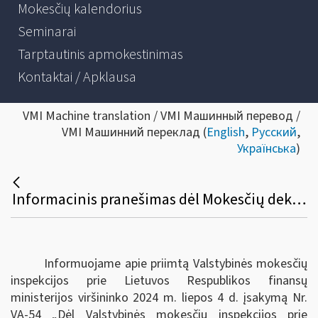
Mokesčių kalendorius
Seminarai
Tarptautinis apmokestinimas
Kontaktai / Apklausa
VMI Machine translation / VMI Машинный перевод /
VMI Машинний переклад (
English
,
Русский
,
Українська
)
Informacinis pranešimas dėl Mokesčių deklaracijų pateikimo, jų pateikimo termino pratęsimo ir mokesčių mokėtojų laikino atleidimo nuo mokesčių deklaracijų ir (arba) kitų teisės aktuose nurodytų dokumentų pateikimo taisyklių pakeitimo
Informuojame apie priimtą Valstybinės mokesčių
inspekcijos prie Lietuvos Respublikos finansų
ministerijos viršininko 2024 m. liepos 4 d. įsakymą Nr.
VA-54 „Dėl Valstybinės mokesčių inspekcijos prie