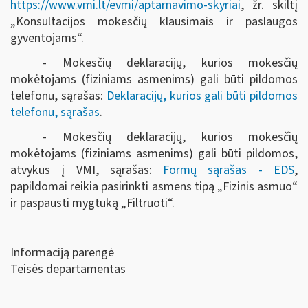
https://www.vmi.lt/evmi/aptarnavimo-skyriai
, žr. skiltį
„Konsultacijos mokesčių klausimais ir paslaugos
gyventojams“.
- Mokesčių deklaracijų, kurios mokesčių
mokėtojams (fiziniams asmenims) gali būti pildomos
telefonu, sąrašas:
Deklaracijų, kurios gali būti pildomos
telefonu, sąrašas
.
- Mokesčių deklaracijų, kurios mokesčių
mokėtojams (fiziniams asmenims) gali būti pildomos,
atvykus į VMI, sąrašas:
Formų sąrašas - EDS
,
papildomai reikia pasirinkti asmens tipą „Fizinis asmuo“
ir paspausti mygtuką „Filtruoti“
.
Informaciją parengė
Teisės departamentas