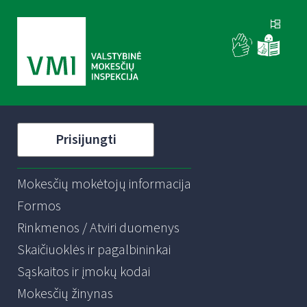
Prisijungti
Mokesčių mokėtojų informacija
Formos
Rinkmenos / Atviri duomenys
Skaičiuoklės ir pagalbininkai
Sąskaitos ir įmokų kodai
Mokesčių žinynas