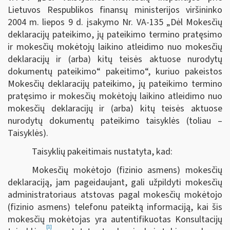
Lietuvos Respublikos finansų ministerijos viršininko
2004 m. liepos 9 d. įsakymo Nr. VA-135 „Dėl Mokesčių
deklaracijų pateikimo, jų pateikimo termino pratęsimo
ir mokesčių mokėtojų laikino atleidimo nuo mokesčių
deklaracijų ir (arba) kitų teisės aktuose nurodytų
dokumentų pateikimo“ pakeitimo“, kuriuo pakeistos
Mokesčių deklaracijų pateikimo, jų pateikimo termino
pratęsimo ir mokesčių mokėtojų laikino atleidimo nuo
mokesčių deklaracijų ir (arba) kitų teisės aktuose
nurodytų dokumentų pateikimo taisyklės (toliau –
Taisyklės).
Taisyklių pakeitimais nustatyta, kad:
Mokesčių mokėtojo (fizinio asmens) mokesčių
deklaraciją, jam pageidaujant, gali užpildyti mokesčių
administratoriaus atstovas pagal mokesčių mokėtojo
(fizinio asmens) telefonu pateiktą informaciją, kai šis
mokesčių mokėtojas yra autentifikuotas Konsultacijų
[1]