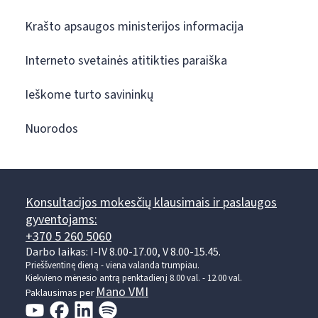
Krašto apsaugos ministerijos informacija
Interneto svetainės atitikties paraiška
Ieškome turto savininkų
Nuorodos
Konsultacijos mokesčių klausimais ir paslaugos
gyventojams:
+370 5 260 5060
Darbo laikas: I-IV 8.00-17.00, V 8.00-15.45.
Prieššventinę dieną - viena valanda trumpiau.
Kiekvieno mėnesio antrą penktadienį 8.00 val. - 12.00 val.
Mano VMI
Paklausimas per