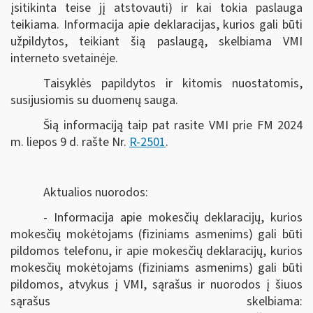
įsitikinta teise jį atstovauti) ir kai tokia paslauga
teikiama. Informacija apie deklaracijas, kurios gali būti
užpildytos, teikiant šią paslaugą, skelbiama VMI
interneto svetainėje.
Taisyklės papildytos ir kitomis nuostatomis,
susijusiomis su duomenų sauga.
Šią informaciją taip pat rasite VMI prie FM 2024
m. liepos 9 d. rašte Nr.
R-2501
.
Aktualios nuorodos:
- Informacija apie mokesčių deklaracijų, kurios
mokesčių mokėtojams (fiziniams asmenims) gali būti
pildomos telefonu, ir apie mokesčių deklaracijų, kurios
mokesčių mokėtojams (fiziniams asmenims) gali būti
pildomos, atvykus į VMI, sąrašus ir nuorodos į šiuos
sąrašus skelbiama: