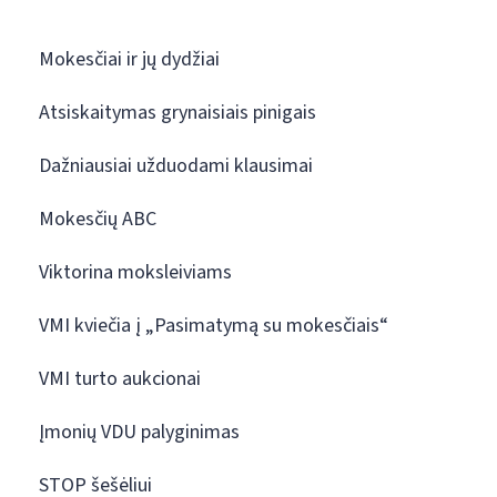
Mokesčiai ir jų dydžiai
Atsiskaitymas grynaisiais pinigais
Dažniausiai užduodami klausimai
Mokesčių ABC
Viktorina moksleiviams
VMI kviečia į „Pasimatymą su mokesčiais“
VMI turto aukcionai
Įmonių VDU palyginimas
STOP šešėliui