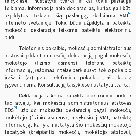
taisyklėse
nustatyta tvarka ir kai tokia paslauga
teikiama. Informacija apie deklaracijas, kurios gali būti
[2]
užpildytos, teikiant šią paslaugą, skelbiama VMI
interneto svetainėje. Tokiu būdu užpildyta ir pateikta
mokesčio deklaracija laikoma pateikta elektroniniu
būdu.
Telefoninis pokalbis, mokesčių administratoriaus
atstovui pildant mokesčių deklaraciją pagal mokesčių
mokėtojo (fizinio asmens) telefonu pateiktą
informaciją, įrašomas ir teisė perklausyti tokio pokalbio
įrašą ir (ar) gauti telefoninio pokalbio įrašo kopiją
įgyvendinama Konsultacijų taisyklėse nustatyta tvarka.
Deklaracija laikoma pateikta elektroniniu būdu ir
tuo atveju, kai mokesčių administratoriaus atstovas
[3]
EDS
užpildo mokesčių deklaraciją pagal mokesčių
mokėtojo (fizinio asmens), atvykusio į VMI, pateiktą
informaciją, kai yra nustatyta šio mokesčių mokėtojo
tapatybė (kreipiantis mokesčių mokėtojo atstovui,