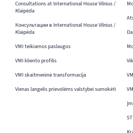
Consultations at International House Vilnius /
Mo
Klaipėda
At
Консультации в International House Vilnius /
Klaipėda
Da
VMI teikiamos paslaugos
Mo
VMI kliento profilis
Vi
VMI skaitmeninė transformacija
VM
Vienas langelis prievolėms valstybei sumokėti
VM
Įm
ST
Kr