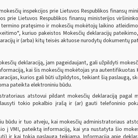
okesčių inspekcijos prie Lietuvos Respublikos finansų minis
os prie Lietuvos Respublikos finansų ministerijos viršinin
 termino pratęsimo ir mokesčių mokėtojų laikino atleidimo n
itimo“, kuriuo pakeistos Mokesčių deklaracijų pateikimo,
acijų ir (arba) kitų teisės aktuose nurodytų dokumentų pate
esčių deklaraciją, jam pageidaujant, gali užpildyti mokes
nformaciją, kai šis mokesčių mokėtojas yra autentifikuotas K
racijas, kurios gali būti užpildytos, teikiant šią paslaugą, 
koma pateikta elektroniniu būdu.
stratoriaus atstovui pildant mokesčių deklaraciją pagal
lausyti tokio pokalbio įrašą ir (ar) gauti telefoninio po
niu būdu ir tuo atveju, kai mokesčių administratoriaus ats
o į VMI, pateiktą informaciją, kai yra nustatyta šio mok
ti) ir kai tokia paslauga teikiama. Informacija apie deklara