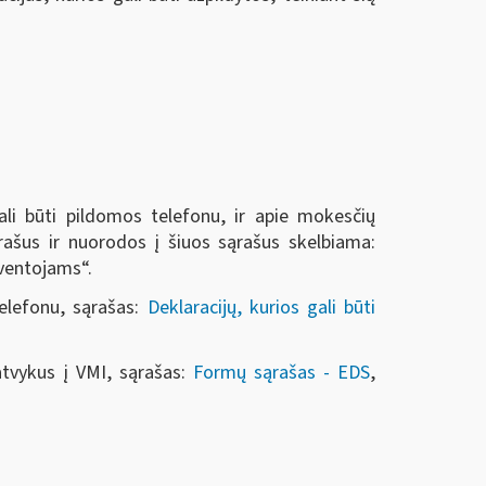
li būti pildomos telefonu, ir apie mokesčių
rašus ir nuorodos į šiuos sąrašus skelbiama:
gyventojams“.
elefonu, sąrašas:
Deklaracijų, kurios gali būti
atvykus į VMI, sąrašas:
Formų sąrašas - EDS
,