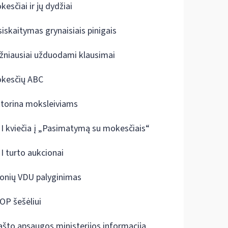
kesčiai ir jų dydžiai
siskaitymas grynaisiais pinigais
žniausiai užduodami klausimai
kesčių ABC
ktorina moksleiviams
I kviečia į „Pasimatymą su mokesčiais“
I turto aukcionai
onių VDU palyginimas
OP šešėliui
ašto apsaugos ministerijos informacija