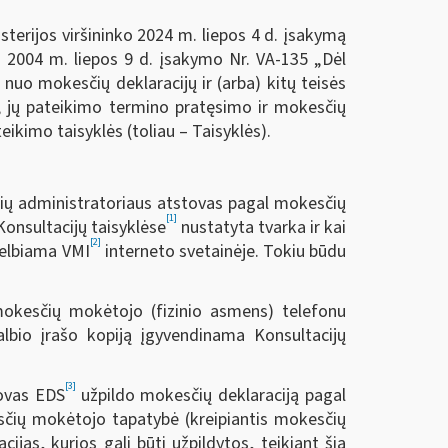
terijos viršininko 2024 m. liepos 4 d. įsakymą
ko 2004 m. liepos 9 d. įsakymo Nr. VA-135 „Dėl
uo mokesčių deklaracijų ir (arba) kitų teisės
 jų pateikimo termino pratęsimo ir mokesčių
ikimo taisyklės (toliau – Taisyklės).
čių administratoriaus atstovas pagal mokesčių
[1]
onsultacijų taisyklėse
nustatyta tvarka ir kai
[2]
skelbiama VMI
interneto svetainėje. Tokiu būdu
 mokesčių mokėtojo (fizinio asmens) telefonu
kalbio įrašo kopiją įgyvendinama Konsultacijų
[3]
tovas EDS
užpildo mokesčių deklaraciją pagal
esčių mokėtojo tapatybė (kreipiantis mokesčių
cijas, kurios gali būti užpildytos, teikiant šią