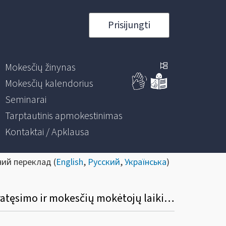
Prisijungti
Mokesčių žinynas
Mokesčių kalendorius
Seminarai
Tarptautinis apmokestinimas
Kontaktai / Apklausa
ний переклад (
English
,
Русский
,
Українська
)
Informacinis pranešimas dėl Mokesčių deklaracijų pateikimo, jų pateikimo termino pratęsimo ir mokesčių mokėtojų laikino atleidimo nuo mokesčių deklaracijų ir (arba) kitų teisės aktuose nurodytų dokumentų pateikimo taisyklių pakeitimo