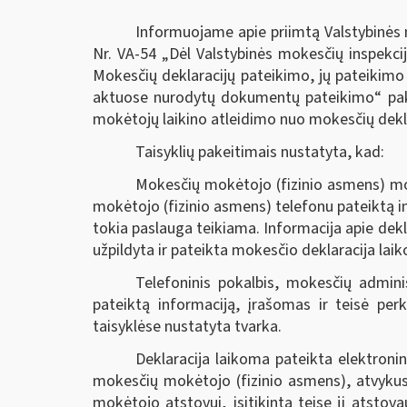
Informuojame apie priimtą Valstybinės m
Nr. VA-54 „Dėl Valstybinės mokesčių inspekcij
Mokesčių deklaracijų pateikimo, jų pateikimo
aktuose nurodytų dokumentų pateikimo“ pake
mokėtojų laikino atleidimo nuo mokesčių deklar
Taisyklių pakeitimais nustatyta, kad:
Mokesčių mokėtojo (fizinio asmens) mok
mokėtojo (fizinio asmens) telefonu pateiktą i
tokia paslauga teikiama. Informacija apie dekla
užpildyta ir pateikta mokesčio deklaracija lai
Telefoninis pokalbis, mokesčių admini
pateiktą informaciją, įrašomas ir teisė perk
taisyklėse nustatyta tvarka.
Deklaracija laikoma pateikta elektroni
mokesčių mokėtojo (fizinio asmens), atvykusi
mokėtojo atstovui, įsitikinta teise jį atstovau