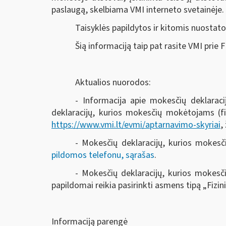
paslaugą, skelbiama VMI interneto svetainėje.
Taisyklės papildytos ir kitomis nuosta
Šią informaciją taip pat rasite VMI prie 
Aktualios nuorodos:
- Informacija apie mokesčių deklarac
deklaracijų, kurios mokesčių mokėtojams (fi
https://www.vmi.lt/evmi/aptarnavimo-skyriai
,
- Mokesčių deklaracijų, kurios mokes
pildomos telefonu, sąrašas
.
- Mokesčių deklaracijų, kurios mokesč
papildomai reikia pasirinkti asmens tipą „Fizi
Informaciją parengė