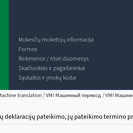
Mokesčių mokėtojų informacija
Formos
Rinkmenos / Atviri duomenys
Skaičiuoklės ir pagalbininkai
Sąskaitos ir įmokų kodai
Machine translation / VMI Машинный перевод / VMI Машин