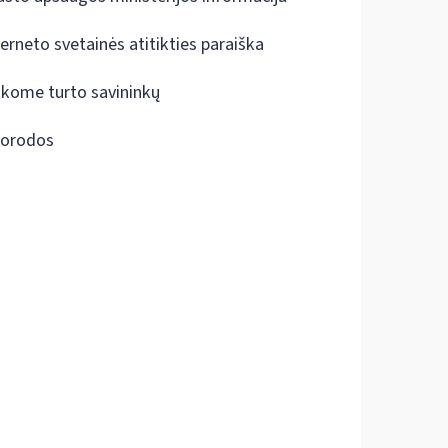
terneto svetainės atitikties paraiška
škome turto savininkų
orodos