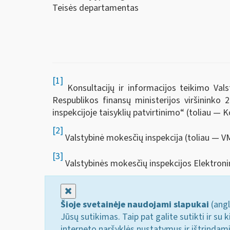
Teisės departamentas
[1]
Konsultacijų ir informacijos teikimo Vals
Respublikos finansų ministerijos viršininko
inspekcijoje taisyklių patvirtinimo“ (toliau — K
[2]
Valstybinė mokesčių inspekcija (toliau — VM
[3]
Valstybinės mokesčių inspekcijos Elektroni
Uždaryti
Šioje svetainėje naudojami slapukai
(angl
Jūsų sutikimas. Taip pat galite sutikti ir s
interneto naršyklės nustatymus ir ištrindam