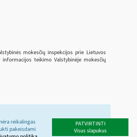
alstybinės mokesčių inspekcijos prie Lietuvos
r informacijos teikimo Valstybinėje mokesčių
 nėra reikalingas
PATVIRTINTI
aukti pakeisdami
Visus slapukus
ivatumo politika.