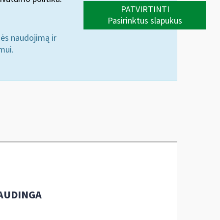
PATVIRTINTI
Pasirinktus slapukus
nės naudojimą ir
mui.
AUDINGA