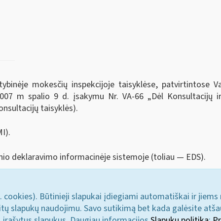
tybinėje mokesčių inspekcijoje taisyklėse, patvirtintose V
 2007 m spalio 9 d. įsakymu Nr. VA-66 „Dėl Konsultacijų i
onsultacijų taisyklės).
I).
nio deklaravimo informacinėje sistemoje (toliau — EDS).
. cookies). Būtinieji slapukai įdiegiami automatiškai ir jiems
u kitų slapukų naudojimu. Savo sutikimą bet kada galėsite atš
i įrašytus slapukus. Daugiau informacijos
Slapukų politika
;
Pr