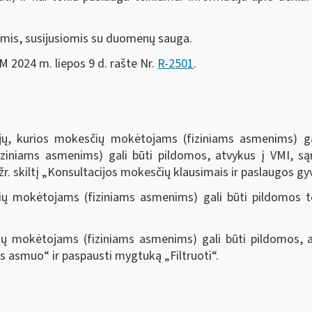
tomis, susijusiomis su duomenų sauga.
FM 2024 m. liepos 9 d. rašte Nr.
R-2501
.
ijų, kurios mokesčių mokėtojams (fiziniams asmenims) ga
ziniams asmenims) gali būti pildomos, atvykus į VMI, są
 žr. skiltį „Konsultacijos mokesčių klausimais ir paslaugos 
čių mokėtojams (fiziniams asmenims) gali būti pildomos t
ių mokėtojams (fiziniams asmenims) gali būti pildomos, 
nis asmuo“ ir paspausti mygtuką „Filtruoti“
.