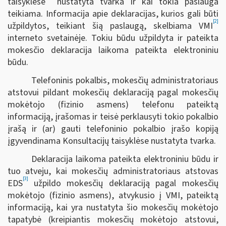
taisyklėse
nustatyta tvarka ir kai tokia paslauga
teikiama. Informacija apie deklaracijas, kurios gali būti
[2]
užpildytos, teikiant šią paslaugą, skelbiama VMI
interneto svetainėje. Tokiu būdu užpildyta ir pateikta
mokesčio deklaracija laikoma pateikta elektroniniu
būdu.
Telefoninis pokalbis, mokesčių administratoriaus
atstovui pildant mokesčių deklaraciją pagal mokesčių
mokėtojo (fizinio asmens) telefonu pateiktą
informaciją, įrašomas ir teisė perklausyti tokio pokalbio
įrašą ir (ar) gauti telefoninio pokalbio įrašo kopiją
įgyvendinama Konsultacijų taisyklėse nustatyta tvarka.
Deklaracija laikoma pateikta elektroniniu būdu ir
tuo atveju, kai mokesčių administratoriaus atstovas
[3]
EDS
užpildo mokesčių deklaraciją pagal mokesčių
mokėtojo (fizinio asmens), atvykusio į VMI, pateiktą
informaciją, kai yra nustatyta šio mokesčių mokėtojo
tapatybė (kreipiantis mokesčių mokėtojo atstovui,