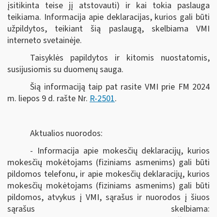
įsitikinta teise jį atstovauti) ir kai tokia paslauga
teikiama. Informacija apie deklaracijas, kurios gali būti
užpildytos, teikiant šią paslaugą, skelbiama VMI
interneto svetainėje.
Taisyklės papildytos ir kitomis nuostatomis,
susijusiomis su duomenų sauga.
Šią informaciją taip pat rasite VMI prie FM 2024
m. liepos 9 d. rašte Nr.
R-2501
.
Aktualios nuorodos:
- Informacija apie mokesčių deklaracijų, kurios
mokesčių mokėtojams (fiziniams asmenims) gali būti
pildomos telefonu, ir apie mokesčių deklaracijų, kurios
mokesčių mokėtojams (fiziniams asmenims) gali būti
pildomos, atvykus į VMI, sąrašus ir nuorodos į šiuos
sąrašus skelbiama: