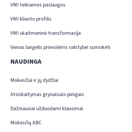
VMI teikiamos paslaugos
VMI kliento profilis
VMI skaitmeninė transformacija
Vienas langelis prievolėms valstybei sumokėti
NAUDINGA
Mokesčiai ir jų dydžiai
Atsiskaitymas grynaisiais pinigais
Dažniausiai užduodami klausimai
Mokesčių ABC