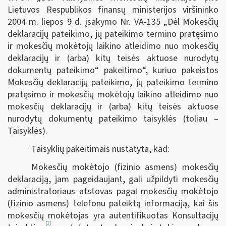
Lietuvos Respublikos finansų ministerijos viršininko
2004 m. liepos 9 d. įsakymo Nr. VA-135 „Dėl Mokesčių
deklaracijų pateikimo, jų pateikimo termino pratęsimo
ir mokesčių mokėtojų laikino atleidimo nuo mokesčių
deklaracijų ir (arba) kitų teisės aktuose nurodytų
dokumentų pateikimo“ pakeitimo“, kuriuo pakeistos
Mokesčių deklaracijų pateikimo, jų pateikimo termino
pratęsimo ir mokesčių mokėtojų laikino atleidimo nuo
mokesčių deklaracijų ir (arba) kitų teisės aktuose
nurodytų dokumentų pateikimo taisyklės (toliau –
Taisyklės).
Taisyklių pakeitimais nustatyta, kad:
Mokesčių mokėtojo (fizinio asmens) mokesčių
deklaraciją, jam pageidaujant, gali užpildyti mokesčių
administratoriaus atstovas pagal mokesčių mokėtojo
(fizinio asmens) telefonu pateiktą informaciją, kai šis
mokesčių mokėtojas yra autentifikuotas Konsultacijų
[1]