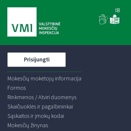
Prisijungti
Mokesčių mokėtojų informacija
Formos
Rinkmenos / Atviri duomenys
Skaičiuoklės ir pagalbininkai
Sąskaitos ir įmokų kodai
Mokesčių žinynas