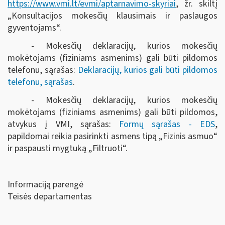
https://www.vmi.lt/evmi/aptarnavimo-skyriai
, žr. skiltį
„Konsultacijos mokesčių klausimais ir paslaugos
gyventojams“.
- Mokesčių deklaracijų, kurios mokesčių
mokėtojams (fiziniams asmenims) gali būti pildomos
telefonu, sąrašas:
Deklaracijų, kurios gali būti pildomos
telefonu, sąrašas
.
- Mokesčių deklaracijų, kurios mokesčių
mokėtojams (fiziniams asmenims) gali būti pildomos,
atvykus į VMI, sąrašas:
Formų sąrašas - EDS
,
papildomai reikia pasirinkti asmens tipą „Fizinis asmuo“
ir paspausti mygtuką „Filtruoti“
.
Informaciją parengė
Teisės departamentas