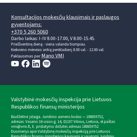
Konsultacijos mokesčių klausimais ir paslaugos
gyventojams:
+370 5 260 5060
Darbo laikas: I-IV 8.00-17.00, V 8.00-15.45.
Prieššventinę dieną - viena valanda trumpiau.
Kiekvieno mėnesio antrą penktadienį 8.00 val. - 12.00 val.
Mano VMI
Paklausimas per
Valstybinė mokesčių inspekcija prie Lietuvos
Respublikos finansų ministerijos
Biudžetinė įstaiga. Juridinio asmens kodas — 188659752,
adresas: Vasario 16-osios g. 14, 01107 Vilnius, Lietuva, el.paštas:
vmi@vmi.lt
, E. pristatymo dėžutės adresas 188659752
Duomenys apie Valstybinę mokesčių inspekciją prie Lietuvos
Respublikos finansų ministerijos kaupiami ir saugomi Juridinių