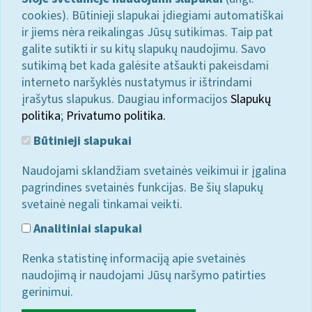
cookies). Būtinieji slapukai įdiegiami automatiškai
ir jiems nėra reikalingas Jūsų sutikimas. Taip pat
galite sutikti ir su kitų slapukų naudojimu. Savo
sutikimą bet kada galėsite atšaukti pakeisdami
interneto naršyklės nustatymus ir ištrindami
įrašytus slapukus. Daugiau informacijos
Slapukų
politika
;
Privatumo politika.
Būtinieji slapukai
Naudojami sklandžiam svetainės veikimui ir įgalina
pagrindines svetainės funkcijas. Be šių slapukų
svetainė negali tinkamai veikti.
Analitiniai slapukai
Renka statistinę informaciją apie svetainės
naudojimą ir naudojami Jūsų naršymo patirties
gerinimui.