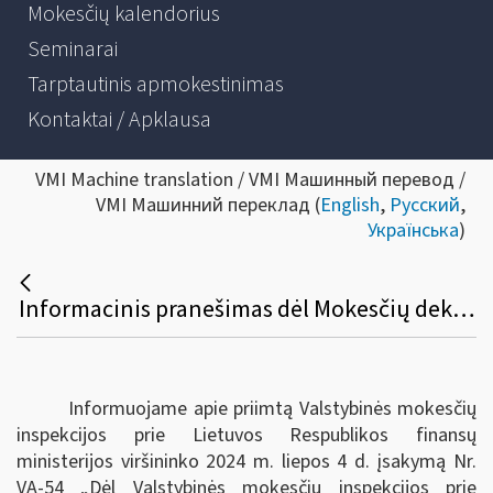
Mokesčių kalendorius
Seminarai
Tarptautinis apmokestinimas
Kontaktai / Apklausa
VMI Machine translation / VMI Машинный перевод /
VMI Машинний переклад (
English
,
Русский
,
Українська
)
Informacinis pranešimas dėl Mokesčių deklaracijų pateikimo, jų pateikimo termino pratęsimo ir mokesčių mokėtojų laikino atleidimo nuo mokesčių deklaracijų ir (arba) kitų teisės aktuose nurodytų dokumentų pateikimo taisyklių pakeitimo
Informuojame apie priimtą Valstybinės mokesčių
inspekcijos prie Lietuvos Respublikos finansų
ministerijos viršininko 2024 m. liepos 4 d. įsakymą Nr.
VA-54 „Dėl Valstybinės mokesčių inspekcijos prie