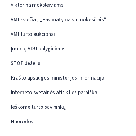
Viktorina moksleiviams
VMI kviečia į „Pasimatymą su mokesčiais“
VMI turto aukcionai
Įmonių VDU palyginimas
STOP šešėliui
Krašto apsaugos ministerijos informacija
Interneto svetainės atitikties paraiška
Ieškome turto savininkų
Nuorodos