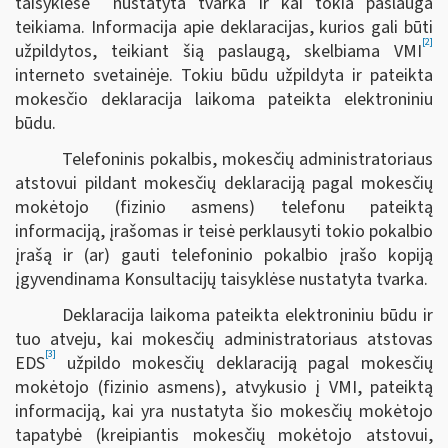
taisyklėse
nustatyta tvarka ir kai tokia paslauga
teikiama. Informacija apie deklaracijas, kurios gali būti
[2]
užpildytos, teikiant šią paslaugą, skelbiama VMI
interneto svetainėje. Tokiu būdu užpildyta ir pateikta
mokesčio deklaracija laikoma pateikta elektroniniu
būdu.
Telefoninis pokalbis, mokesčių administratoriaus
atstovui pildant mokesčių deklaraciją pagal mokesčių
mokėtojo (fizinio asmens) telefonu pateiktą
informaciją, įrašomas ir teisė perklausyti tokio pokalbio
įrašą ir (ar) gauti telefoninio pokalbio įrašo kopiją
įgyvendinama Konsultacijų taisyklėse nustatyta tvarka.
Deklaracija laikoma pateikta elektroniniu būdu ir
tuo atveju, kai mokesčių administratoriaus atstovas
[3]
EDS
užpildo mokesčių deklaraciją pagal mokesčių
mokėtojo (fizinio asmens), atvykusio į VMI, pateiktą
informaciją, kai yra nustatyta šio mokesčių mokėtojo
tapatybė (kreipiantis mokesčių mokėtojo atstovui,