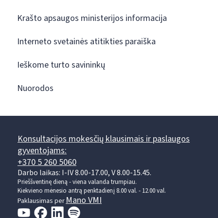
Krašto apsaugos ministerijos informacija
Interneto svetainės atitikties paraiška
Ieškome turto savininkų
Nuorodos
Konsultacijos mokesčių klausimais ir paslaugos
gyventojams:
+370 5 260 5060
Darbo laikas: I-IV 8.00-17.00, V 8.00-15.45.
Prieššventinę dieną - viena valanda trumpiau.
Kiekvieno mėnesio antrą penktadienį 8.00 val. - 12.00 val.
Mano VMI
Paklausimas per