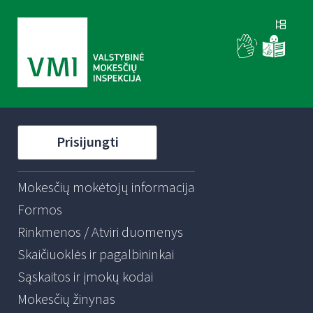
Prisijungti
Mokesčių mokėtojų informacija
Formos
Rinkmenos / Atviri duomenys
Skaičiuoklės ir pagalbininkai
Sąskaitos ir įmokų kodai
Mokesčių žinynas