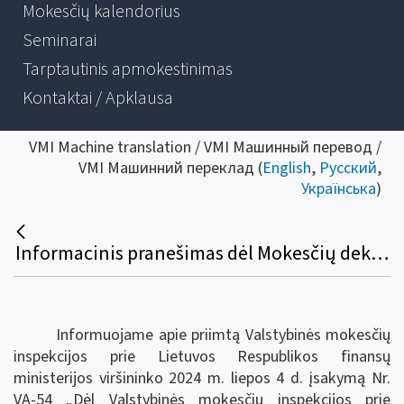
Mokesčių kalendorius
Seminarai
Tarptautinis apmokestinimas
Kontaktai / Apklausa
VMI Machine translation / VMI Машинный перевод /
VMI Машинний переклад (
English
,
Русский
,
Українська
)
Informacinis pranešimas dėl Mokesčių deklaracijų pateikimo, jų pateikimo termino pratęsimo ir mokesčių mokėtojų laikino atleidimo nuo mokesčių deklaracijų ir (arba) kitų teisės aktuose nurodytų dokumentų pateikimo taisyklių pakeitimo
Informuojame apie priimtą Valstybinės mokesčių
inspekcijos prie Lietuvos Respublikos finansų
ministerijos viršininko 2024 m. liepos 4 d. įsakymą Nr.
VA-54 „Dėl Valstybinės mokesčių inspekcijos prie