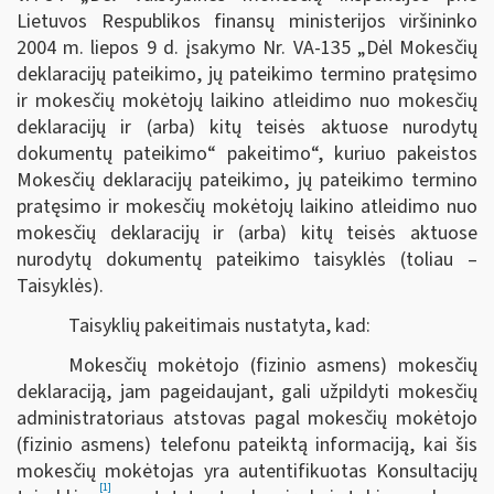
Lietuvos Respublikos finansų ministerijos viršininko
2004 m. liepos 9 d. įsakymo Nr. VA-135 „Dėl Mokesčių
deklaracijų pateikimo, jų pateikimo termino pratęsimo
ir mokesčių mokėtojų laikino atleidimo nuo mokesčių
deklaracijų ir (arba) kitų teisės aktuose nurodytų
dokumentų pateikimo“ pakeitimo“, kuriuo pakeistos
Mokesčių deklaracijų pateikimo, jų pateikimo termino
pratęsimo ir mokesčių mokėtojų laikino atleidimo nuo
mokesčių deklaracijų ir (arba) kitų teisės aktuose
nurodytų dokumentų pateikimo taisyklės (toliau –
Taisyklės).
Taisyklių pakeitimais nustatyta, kad:
Mokesčių mokėtojo (fizinio asmens) mokesčių
deklaraciją, jam pageidaujant, gali užpildyti mokesčių
administratoriaus atstovas pagal mokesčių mokėtojo
(fizinio asmens) telefonu pateiktą informaciją, kai šis
mokesčių mokėtojas yra autentifikuotas Konsultacijų
[1]