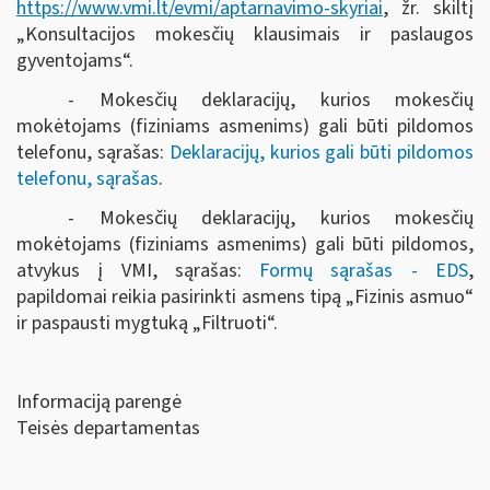
https://www.vmi.lt/evmi/aptarnavimo-skyriai
, žr. skiltį
„Konsultacijos mokesčių klausimais ir paslaugos
gyventojams“.
- Mokesčių deklaracijų, kurios mokesčių
mokėtojams (fiziniams asmenims) gali būti pildomos
telefonu, sąrašas:
Deklaracijų, kurios gali būti pildomos
telefonu, sąrašas
.
- Mokesčių deklaracijų, kurios mokesčių
mokėtojams (fiziniams asmenims) gali būti pildomos,
atvykus į VMI, sąrašas:
Formų sąrašas - EDS
,
papildomai reikia pasirinkti asmens tipą „Fizinis asmuo“
ir paspausti mygtuką „Filtruoti“
.
Informaciją parengė
Teisės departamentas