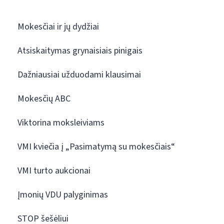
Mokesčiai ir jų dydžiai
Atsiskaitymas grynaisiais pinigais
Dažniausiai užduodami klausimai
Mokesčių ABC
Viktorina moksleiviams
VMI kviečia į „Pasimatymą su mokesčiais“
VMI turto aukcionai
Įmonių VDU palyginimas
STOP šešėliui