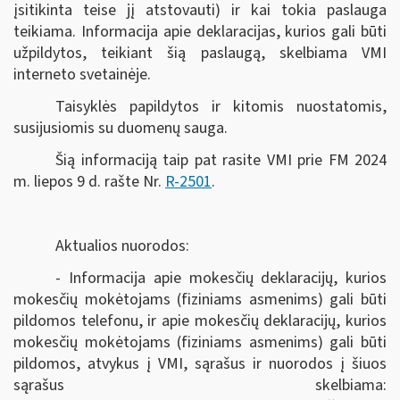
įsitikinta teise jį atstovauti) ir kai tokia paslauga
teikiama. Informacija apie deklaracijas, kurios gali būti
užpildytos, teikiant šią paslaugą, skelbiama VMI
interneto svetainėje.
Taisyklės papildytos ir kitomis nuostatomis,
susijusiomis su duomenų sauga.
Šią informaciją taip pat rasite VMI prie FM 2024
m. liepos 9 d. rašte Nr.
R-2501
.
Aktualios nuorodos:
- Informacija apie mokesčių deklaracijų, kurios
mokesčių mokėtojams (fiziniams asmenims) gali būti
pildomos telefonu, ir apie mokesčių deklaracijų, kurios
mokesčių mokėtojams (fiziniams asmenims) gali būti
pildomos, atvykus į VMI, sąrašus ir nuorodos į šiuos
sąrašus skelbiama: