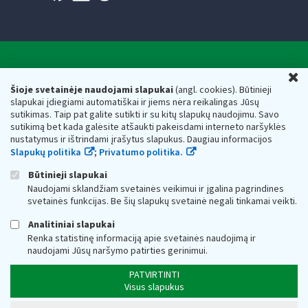
Valstybinė mokesčių inspekcija prie Lietuvos
U
Respublikos finansų ministerijos
Šioje svetainėje naudojami slapukai
(angl. cookies). Būtinieji
slapukai įdiegiami automatiškai ir jiems nėra reikalingas Jūsų
Biudžetinė įstaiga. Juridinio asmens kodas — 188659752,
sutikimas. Taip pat galite sutikti ir su kitų slapukų naudojimu. Savo
adresas: Vasario 16-osios g. 14, 01107 Vilnius, Lietuva, el.paštas:
sutikimą bet kada galėsite atšaukti pakeisdami interneto naršyklės
vmi@vmi.lt
, E. pristatymo dėžutės adresas 188659752
nustatymus ir ištrindami įrašytus slapukus. Daugiau informacijos
Duomenys apie Valstybinę mokesčių inspekciją prie Lietuvos
Slapukų politika
;
Privatumo politika.
Respublikos finansų ministerijos kaupiami ir saugomi Juridinių
asmenų registre
Būtinieji slapukai
Naudojami sklandžiam svetainės veikimui ir įgalina pagrindines
svetainės funkcijas. Be šių slapukų svetainė negali tinkamai veikti.
Analitiniai slapukai
Renka statistinę informaciją apie svetainės naudojimą ir
naudojami Jūsų naršymo patirties gerinimui.
PATVIRTINTI
Visus slapukus