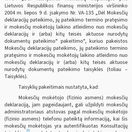
Lietuvos Respublikos finansų ministerijos viršininko
2004 m. liepos 9 d. įsakymo Nr. VA-135 „Dėl Mokesčių
deklaracijų pateikimo, jų pateikimo termino pratęsimo
ir mokesčių mokėtojų laikino atleidimo nuo mokesčių
deklaracijų ir (arba) kitų teisės aktuose nurodytų
dokumentų pateikimo“ pakeitimo“, kuriuo pakeistos
Mokesčių deklaracijų pateikimo, jų pateikimo termino
pratęsimo ir mokesčių mokėtojų laikino atleidimo nuo
mokesčių deklaracijų ir (arba) kitų teisės aktuose
nurodytų dokumentų pateikimo taisyklės (toliau –
Taisyklės).
Taisyklių pakeitimais nustatyta, kad:
Mokesčių mokėtojo (fizinio asmens) mokesčių
deklaraciją, jam pageidaujant, gali užpildyti mokesčių
administratoriaus atstovas pagal mokesčių mokėtojo
(fizinio asmens) telefonu pateiktą informaciją, kai šis
mokesčių mokėtojas yra autentifikuotas Konsultacijų
[1]