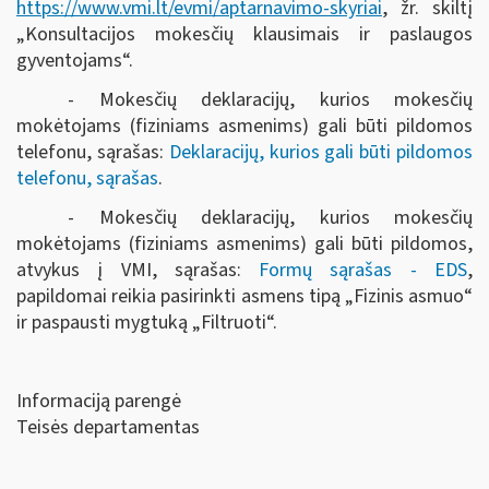
https://www.vmi.lt/evmi/aptarnavimo-skyriai
, žr. skiltį
„Konsultacijos mokesčių klausimais ir paslaugos
gyventojams“.
- Mokesčių deklaracijų, kurios mokesčių
mokėtojams (fiziniams asmenims) gali būti pildomos
telefonu, sąrašas:
Deklaracijų, kurios gali būti pildomos
telefonu, sąrašas
.
- Mokesčių deklaracijų, kurios mokesčių
mokėtojams (fiziniams asmenims) gali būti pildomos,
atvykus į VMI, sąrašas:
Formų sąrašas - EDS
,
papildomai reikia pasirinkti asmens tipą „Fizinis asmuo“
ir paspausti mygtuką „Filtruoti“
.
Informaciją parengė
Teisės departamentas