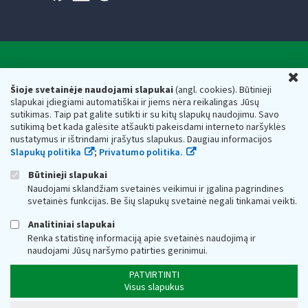
Valstybinė mokesčių inspekcija prie Lietuvos
U
Respublikos finansų ministerijos
Šioje svetainėje naudojami slapukai
(angl. cookies). Būtinieji
slapukai įdiegiami automatiškai ir jiems nėra reikalingas Jūsų
Biudžetinė įstaiga. Juridinio asmens kodas — 188659752,
sutikimas. Taip pat galite sutikti ir su kitų slapukų naudojimu. Savo
adresas: Vasario 16-osios g. 14, 01107 Vilnius, Lietuva, el.paštas:
sutikimą bet kada galėsite atšaukti pakeisdami interneto naršyklės
vmi@vmi.lt
, E. pristatymo dėžutės adresas 188659752
nustatymus ir ištrindami įrašytus slapukus. Daugiau informacijos
Duomenys apie Valstybinę mokesčių inspekciją prie Lietuvos
Slapukų politika
;
Privatumo politika.
Respublikos finansų ministerijos kaupiami ir saugomi Juridinių
asmenų registre
Būtinieji slapukai
Naudojami sklandžiam svetainės veikimui ir įgalina pagrindines
svetainės funkcijas. Be šių slapukų svetainė negali tinkamai veikti.
Analitiniai slapukai
Renka statistinę informaciją apie svetainės naudojimą ir
naudojami Jūsų naršymo patirties gerinimui.
PATVIRTINTI
Visus slapukus