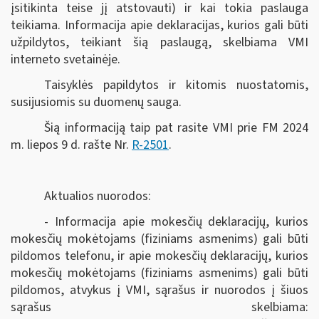
įsitikinta teise jį atstovauti) ir kai tokia paslauga
teikiama. Informacija apie deklaracijas, kurios gali būti
užpildytos, teikiant šią paslaugą, skelbiama VMI
interneto svetainėje.
Taisyklės papildytos ir kitomis nuostatomis,
susijusiomis su duomenų sauga.
Šią informaciją taip pat rasite VMI prie FM 2024
m. liepos 9 d. rašte Nr.
R-2501
.
Aktualios nuorodos:
- Informacija apie mokesčių deklaracijų, kurios
mokesčių mokėtojams (fiziniams asmenims) gali būti
pildomos telefonu, ir apie mokesčių deklaracijų, kurios
mokesčių mokėtojams (fiziniams asmenims) gali būti
pildomos, atvykus į VMI, sąrašus ir nuorodos į šiuos
sąrašus skelbiama: