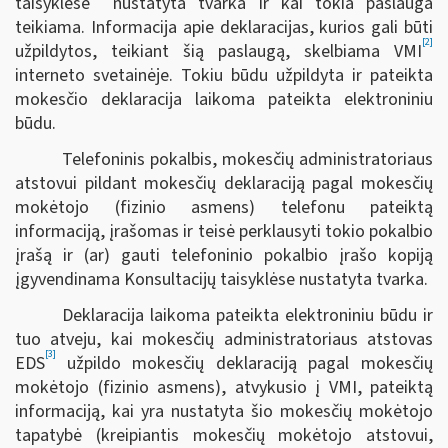
taisyklėse
nustatyta tvarka ir kai tokia paslauga
teikiama. Informacija apie deklaracijas, kurios gali būti
[2]
užpildytos, teikiant šią paslaugą, skelbiama VMI
interneto svetainėje. Tokiu būdu užpildyta ir pateikta
mokesčio deklaracija laikoma pateikta elektroniniu
būdu.
Telefoninis pokalbis, mokesčių administratoriaus
atstovui pildant mokesčių deklaraciją pagal mokesčių
mokėtojo (fizinio asmens) telefonu pateiktą
informaciją, įrašomas ir teisė perklausyti tokio pokalbio
įrašą ir (ar) gauti telefoninio pokalbio įrašo kopiją
įgyvendinama Konsultacijų taisyklėse nustatyta tvarka.
Deklaracija laikoma pateikta elektroniniu būdu ir
tuo atveju, kai mokesčių administratoriaus atstovas
[3]
EDS
užpildo mokesčių deklaraciją pagal mokesčių
mokėtojo (fizinio asmens), atvykusio į VMI, pateiktą
informaciją, kai yra nustatyta šio mokesčių mokėtojo
tapatybė (kreipiantis mokesčių mokėtojo atstovui,