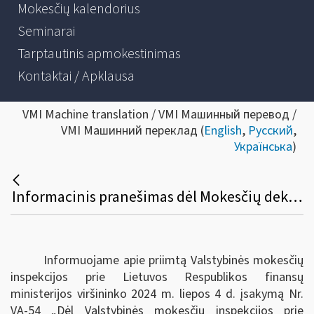
Mokesčių kalendorius
Seminarai
Tarptautinis apmokestinimas
Kontaktai / Apklausa
VMI Machine translation / VMI Машинный перевод /
VMI Машинний переклад (
English
,
Русский
,
Українська
)
Informacinis pranešimas dėl Mokesčių deklaracijų pateikimo, jų pateikimo termino pratęsimo ir mokesčių mokėtojų laikino atleidimo nuo mokesčių deklaracijų ir (arba) kitų teisės aktuose nurodytų dokumentų pateikimo taisyklių pakeitimo
Informuojame apie priimtą Valstybinės mokesčių
inspekcijos prie Lietuvos Respublikos finansų
ministerijos viršininko 2024 m. liepos 4 d. įsakymą Nr.
VA-54 „Dėl Valstybinės mokesčių inspekcijos prie