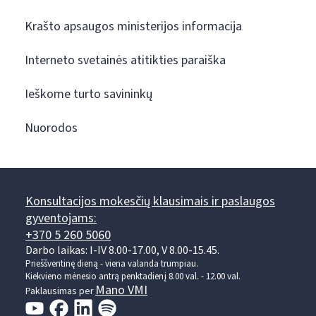
Krašto apsaugos ministerijos informacija
Interneto svetainės atitikties paraiška
Ieškome turto savininkų
Nuorodos
Konsultacijos mokesčių klausimais ir paslaugos
gyventojams:
+370 5 260 5060
Darbo laikas: I-IV 8.00-17.00, V 8.00-15.45.
Prieššventinę dieną - viena valanda trumpiau.
Kiekvieno mėnesio antrą penktadienį 8.00 val. - 12.00 val.
Mano VMI
Paklausimas per