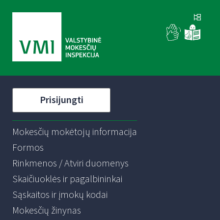
Prisijungti
Mokesčių mokėtojų informacija
Formos
Rinkmenos / Atviri duomenys
Skaičiuoklės ir pagalbininkai
Sąskaitos ir įmokų kodai
Mokesčių žinynas