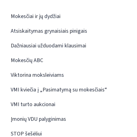
Mokesčiai ir jų dydžiai
Atsiskaitymas grynaisiais pinigais
Dažniausiai užduodami klausimai
Mokesčių ABC
Viktorina moksleiviams
VMI kviečia į „Pasimatymą su mokesčiais“
VMI turto aukcionai
Įmonių VDU palyginimas
STOP šešėliui