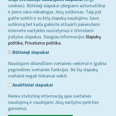
cookies). Būtinieji slapukai įdiegiami automatiškai
ir jiems nėra reikalingas Jūsų sutikimas. Taip pat
galite sutikti ir su kitų slapukų naudojimu. Savo
sutikimą bet kada galėsite atšaukti pakeisdami
interneto naršyklės nustatymus ir ištrindami
įrašytus slapukus. Daugiau informacijos
Slapukų
politika
;
Privatumo politika.
Būtinieji slapukai
Naudojami sklandžiam svetainės veikimui ir įgalina
pagrindines svetainės funkcijas. Be šių slapukų
svetainė negali tinkamai veikti.
Analitiniai slapukai
Renka statistinę informaciją apie svetainės
naudojimą ir naudojami Jūsų naršymo patirties
gerinimui.