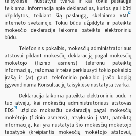
taisyklėse
nustatyta tvarka ir kai tokia paslauga
teikiama. Informacija apie deklaracijas, kurios gali būti
[2]
užpildytos, teikiant šią paslaugą, skelbiama VMI
interneto svetainėje. Tokiu būdu užpildyta ir pateikta
mokesčio deklaracija laikoma pateikta elektroniniu
būdu.
Telefoninis pokalbis, mokesčių administratoriaus
atstovui pildant mokesčių deklaraciją pagal mokesčių
mokėtojo (fizinio asmens) telefonu pateiktą
informaciją, įrašomas ir teisė perklausyti tokio pokalbio
įrašą ir (ar) gauti telefoninio pokalbio įrašo kopiją
įgyvendinama Konsultacijų taisyklėse nustatyta tvarka.
Deklaracija laikoma pateikta elektroniniu būdu ir
tuo atveju, kai mokesčių administratoriaus atstovas
[3]
EDS
užpildo mokesčių deklaraciją pagal mokesčių
mokėtojo (fizinio asmens), atvykusio į VMI, pateiktą
informaciją, kai yra nustatyta šio mokesčių mokėtojo
tapatybė (kreipiantis mokesčių mokėtojo atstovui,