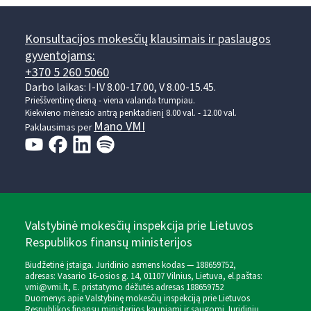
Konsultacijos mokesčių klausimais ir paslaugos
gyventojams:
+370 5 260 5060
Darbo laikas: I-IV 8.00-17.00, V 8.00-15.45.
Prieššventinę dieną - viena valanda trumpiau.
Kiekvieno mėnesio antrą penktadienį 8.00 val. - 12.00 val.
Mano VMI
Paklausimas per
Valstybinė mokesčių inspekcija prie Lietuvos
Respublikos finansų ministerijos
Biudžetinė įstaiga. Juridinio asmens kodas — 188659752,
adresas: Vasario 16-osios g. 14, 01107 Vilnius, Lietuva, el.paštas:
vmi@vmi.lt
, E. pristatymo dėžutės adresas 188659752
Duomenys apie Valstybinę mokesčių inspekciją prie Lietuvos
Respublikos finansų ministerijos kaupiami ir saugomi Juridinių