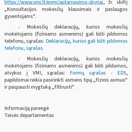
https://www.vmi.lt/evmi/aptarnavimo-skyriai
, žr. skiltį
„Konsultacijos mokesčių klausimais ir paslaugos
gyventojams“.
- Mokesčių deklaracijų, kurios mokesčių
mokėtojams (fiziniams asmenims) gali būti pildomos
telefonu, sąrašas:
Deklaracijų, kurios gali būti pildomos
telefonu, sąrašas
.
- Mokesčių deklaracijų, kurios mokesčių
mokėtojams (fiziniams asmenims) gali būti pildomos,
atvykus į VMI, sąrašas:
Formų sąrašas - EDS
,
papildomai reikia pasirinkti asmens tipą „Fizinis asmuo“
ir paspausti mygtuką „Filtruoti“
.
Informaciją parengė
Teisės departamentas