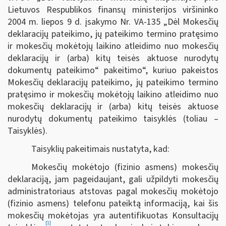
Lietuvos Respublikos finansų ministerijos viršininko
2004 m. liepos 9 d. įsakymo Nr. VA-135 „Dėl Mokesčių
deklaracijų pateikimo, jų pateikimo termino pratęsimo
ir mokesčių mokėtojų laikino atleidimo nuo mokesčių
deklaracijų ir (arba) kitų teisės aktuose nurodytų
dokumentų pateikimo“ pakeitimo“, kuriuo pakeistos
Mokesčių deklaracijų pateikimo, jų pateikimo termino
pratęsimo ir mokesčių mokėtojų laikino atleidimo nuo
mokesčių deklaracijų ir (arba) kitų teisės aktuose
nurodytų dokumentų pateikimo taisyklės (toliau –
Taisyklės).
Taisyklių pakeitimais nustatyta, kad:
Mokesčių mokėtojo (fizinio asmens) mokesčių
deklaraciją, jam pageidaujant, gali užpildyti mokesčių
administratoriaus atstovas pagal mokesčių mokėtojo
(fizinio asmens) telefonu pateiktą informaciją, kai šis
mokesčių mokėtojas yra autentifikuotas Konsultacijų
[1]