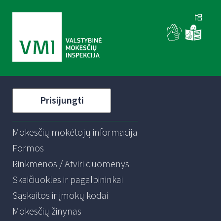
Prisijungti
Mokesčių mokėtojų informacija
Formos
Rinkmenos / Atviri duomenys
Skaičiuoklės ir pagalbininkai
Sąskaitos ir įmokų kodai
Mokesčių žinynas