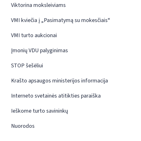
Viktorina moksleiviams
VMI kviečia į „Pasimatymą su mokesčiais“
VMI turto aukcionai
Įmonių VDU palyginimas
STOP šešėliui
Krašto apsaugos ministerijos informacija
Interneto svetainės atitikties paraiška
Ieškome turto savininkų
Nuorodos