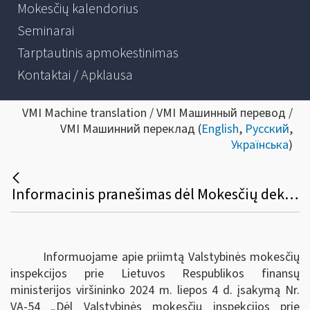
Mokesčių kalendorius
Seminarai
Tarptautinis apmokestinimas
Kontaktai / Apklausa
VMI Machine translation / VMI Машинный перевод /
VMI Машинний переклад (
English
,
Русский
,
Українська
)
Informacinis pranešimas dėl Mokesčių deklaracijų pateikimo, jų pateikimo termino pratęsimo ir mokesčių mokėtojų laikino atleidimo nuo mokesčių deklaracijų ir (arba) kitų teisės aktuose nurodytų dokumentų pateikimo taisyklių pakeitimo
Informuojame apie priimtą Valstybinės mokesčių
inspekcijos prie Lietuvos Respublikos finansų
ministerijos viršininko 2024 m. liepos 4 d. įsakymą Nr.
VA-54 „Dėl Valstybinės mokesčių inspekcijos prie