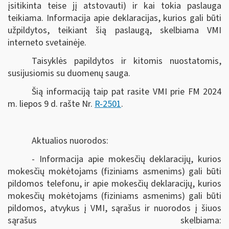
įsitikinta teise jį atstovauti) ir kai tokia paslauga
teikiama. Informacija apie deklaracijas, kurios gali būti
užpildytos, teikiant šią paslaugą, skelbiama VMI
interneto svetainėje.
Taisyklės papildytos ir kitomis nuostatomis,
susijusiomis su duomenų sauga.
Šią informaciją taip pat rasite VMI prie FM 2024
m. liepos 9 d. rašte Nr.
R-2501
.
Aktualios nuorodos:
- Informacija apie mokesčių deklaracijų, kurios
mokesčių mokėtojams (fiziniams asmenims) gali būti
pildomos telefonu, ir apie mokesčių deklaracijų, kurios
mokesčių mokėtojams (fiziniams asmenims) gali būti
pildomos, atvykus į VMI, sąrašus ir nuorodos į šiuos
sąrašus skelbiama: