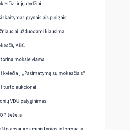
kesčiai ir jų dydžiai
siskaitymas grynaisiais pinigais
žniausiai užduodami klausimai
kesčių ABC
ktorina moksleiviams
I kviečia į „Pasimatymą su mokesčiais“
I turto aukcionai
onių VDU palyginimas
OP šešėliui
ašto apsaugos ministerijos informacija