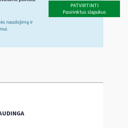
PATVIRTINTI
Pasirinktus slapukus
nės naudojimą ir
mui.
AUDINGA