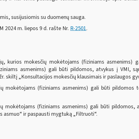
tomis, susijusiomis su duomenų sauga.
FM 2024 m. liepos 9 d. rašte Nr.
R-2501
.
ijų, kurios mokesčių mokėtojams (fiziniams asmenims) ga
ziniams asmenims) gali būti pildomos, atvykus į VMI, są
 žr. skiltį „Konsultacijos mokesčių klausimais ir paslaugos 
čių mokėtojams (fiziniams asmenims) gali būti pildomos t
ių mokėtojams (fiziniams asmenims) gali būti pildomos, 
nis asmuo“ ir paspausti mygtuką „Filtruoti“
.