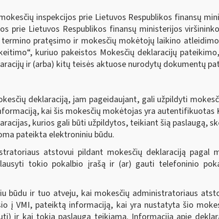
okesčių inspekcijos prie Lietuvos Respublikos finansų minis
os prie Lietuvos Respublikos finansų ministerijos viršinin
 termino pratęsimo ir mokesčių mokėtojų laikino atleidimo n
itimo“, kuriuo pakeistos Mokesčių deklaracijų pateikimo,
acijų ir (arba) kitų teisės aktuose nurodytų dokumentų pate
esčių deklaraciją, jam pageidaujant, gali užpildyti mokes
nformaciją, kai šis mokesčių mokėtojas yra autentifikuotas K
racijas, kurios gali būti užpildytos, teikiant šią paslaugą, 
koma pateikta elektroniniu būdu.
stratoriaus atstovui pildant mokesčių deklaraciją pagal
lausyti tokio pokalbio įrašą ir (ar) gauti telefoninio po
niu būdu ir tuo atveju, kai mokesčių administratoriaus ats
o į VMI, pateiktą informaciją, kai yra nustatyta šio mok
ti) ir kai tokia paslauga teikiama. Informacija apie deklara