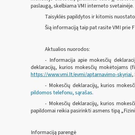
paslaugą, skelbiama VMI interneto svetainėje.
Taisyklės papildytos ir kitomis nuosta
Šią informaciją taip pat rasite VMI prie 
Aktualios nuorodos:
- Informacija apie mokesčių deklarac
deklaracijų, kurios mokesčių mokėtojams (fi
https://www.vmi.lt/evmi/aptarnavimo-skyriai
,
- Mokesčių deklaracijų, kurios mokes
pildomos telefonu, sąrašas
.
- Mokesčių deklaracijų, kurios mokesč
papildomai reikia pasirinkti asmens tipą „Fizi
Informaciją parengė