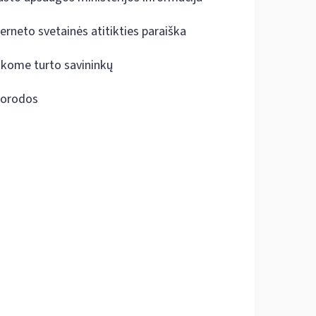
terneto svetainės atitikties paraiška
škome turto savininkų
orodos