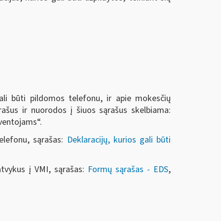
li būti pildomos telefonu, ir apie mokesčių
rašus ir nuorodos į šiuos sąrašus skelbiama:
gyventojams“.
elefonu, sąrašas:
Deklaracijų, kurios gali būti
atvykus į VMI, sąrašas:
Formų sąrašas - EDS
,