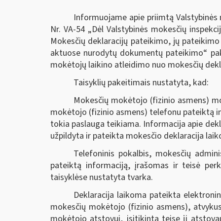
Informuojame apie priimtą Valstybinės m
Nr. VA-54 „Dėl Valstybinės mokesčių inspekcij
Mokesčių deklaracijų pateikimo, jų pateikimo
aktuose nurodytų dokumentų pateikimo“ pake
mokėtojų laikino atleidimo nuo mokesčių deklar
Taisyklių pakeitimais nustatyta, kad:
Mokesčių mokėtojo (fizinio asmens) mok
mokėtojo (fizinio asmens) telefonu pateiktą i
tokia paslauga teikiama. Informacija apie dekla
užpildyta ir pateikta mokesčio deklaracija lai
Telefoninis pokalbis, mokesčių admini
pateiktą informaciją, įrašomas ir teisė perk
taisyklėse nustatyta tvarka.
Deklaracija laikoma pateikta elektroni
mokesčių mokėtojo (fizinio asmens), atvykusi
mokėtojo atstovui, įsitikinta teise jį atstovau