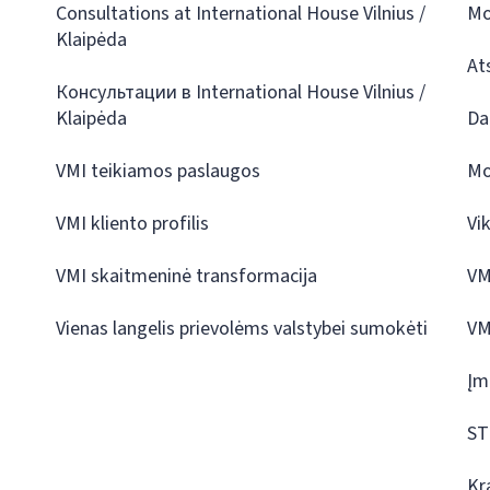
Consultations at International House Vilnius /
Mo
Klaipėda
At
Консультации в International House Vilnius /
Klaipėda
Da
VMI teikiamos paslaugos
Mo
VMI kliento profilis
Vi
VMI skaitmeninė transformacija
VM
Vienas langelis prievolėms valstybei sumokėti
VM
Įm
ST
Kr