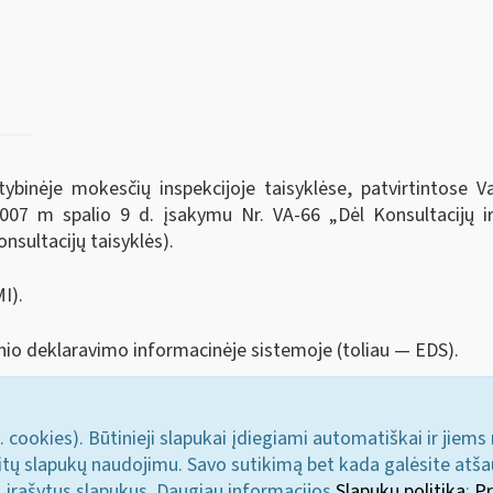
tybinėje mokesčių inspekcijoje taisyklėse, patvirtintose V
 2007 m spalio 9 d. įsakymu Nr. VA-66 „Dėl Konsultacijų i
onsultacijų taisyklės).
I).
nio deklaravimo informacinėje sistemoje (toliau — EDS).
. cookies). Būtinieji slapukai įdiegiami automatiškai ir jiems
u kitų slapukų naudojimu. Savo sutikimą bet kada galėsite atš
i įrašytus slapukus. Daugiau informacijos
Slapukų politika
;
Pr