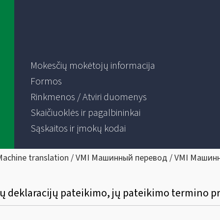
Mokesčių mokėtojų informacija
Formos
Rinkmenos / Atviri duomenys
Skaičiuoklės ir pagalbininkai
Sąskaitos ir įmokų kodai
Machine translation / VMI Машинный перевод / VMI Машин