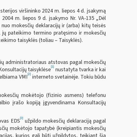
terijos viršininko 2024 m. liepos 4 d. įsakymą
ko 2004 m. liepos 9 d. įsakymo Nr. VA-135 „Dėl
uo mokesčių deklaracijų ir (arba) kitų teisės
 jų pateikimo termino pratęsimo ir mokesčių
ikimo taisyklės (toliau – Taisyklės).
čių administratoriaus atstovas pagal mokesčių
[1]
onsultacijų taisyklėse
nustatyta tvarka ir kai
[2]
skelbiama VMI
interneto svetainėje. Tokiu būdu
 mokesčių mokėtojo (fizinio asmens) telefonu
kalbio įrašo kopiją įgyvendinama Konsultacijų
[3]
tovas EDS
užpildo mokesčių deklaraciją pagal
esčių mokėtojo tapatybė (kreipiantis mokesčių
cijas, kurios gali būti užpildytos, teikiant šią