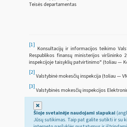
Teisės departamentas
[1]
Konsultacijų ir informacijos teikimo Vals
Respublikos finansų ministerijos viršininko
inspekcijoje taisyklių patvirtinimo“ (toliau — K
[2]
Valstybinė mokesčių inspekcija (toliau — VM
[3]
Valstybinės mokesčių inspekcijos Elektroni
Uždaryti
Šioje svetainėje naudojami slapukai
(angl
Jūsų sutikimas. Taip pat galite sutikti ir s
interneto naršyklės nustatymus ir ištrindam