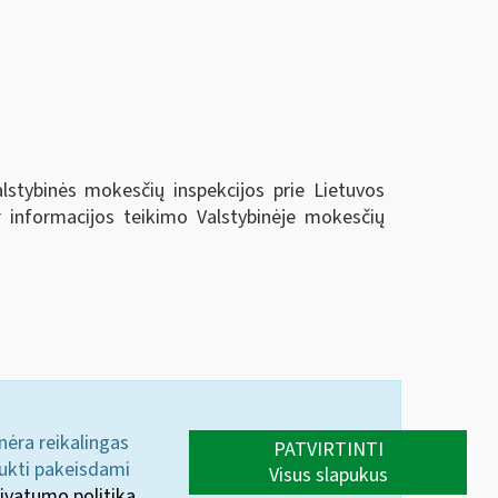
alstybinės mokesčių inspekcijos prie Lietuvos
r informacijos teikimo Valstybinėje mokesčių
 nėra reikalingas
PATVIRTINTI
aukti pakeisdami
Visus slapukus
ivatumo politika.