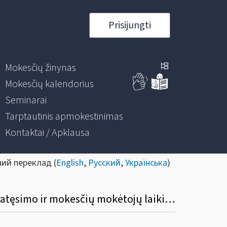
Prisijungti
Mokesčių žinynas
Mokesčių kalendorius
Seminarai
Tarptautinis apmokestinimas
Kontaktai / Apklausa
ний переклад (
English
,
Русский
,
Українська
)
Informacinis pranešimas dėl Mokesčių deklaracijų pateikimo, jų pateikimo termino pratęsimo ir mokesčių mokėtojų laikino atleidimo nuo mokesčių deklaracijų ir (arba) kitų teisės aktuose nurodytų dokumentų pateikimo taisyklių pakeitimo