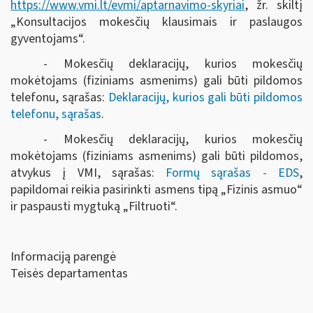
https://www.vmi.lt/evmi/aptarnavimo-skyriai
, žr. skiltį
„Konsultacijos mokesčių klausimais ir paslaugos
gyventojams“.
- Mokesčių deklaracijų, kurios mokesčių
mokėtojams (fiziniams asmenims) gali būti pildomos
telefonu, sąrašas:
Deklaracijų, kurios gali būti pildomos
telefonu, sąrašas
.
- Mokesčių deklaracijų, kurios mokesčių
mokėtojams (fiziniams asmenims) gali būti pildomos,
atvykus į VMI, sąrašas:
Formų sąrašas - EDS
,
papildomai reikia pasirinkti asmens tipą „Fizinis asmuo“
ir paspausti mygtuką „Filtruoti“
.
Informaciją parengė
Teisės departamentas