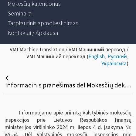
Mokesčių kalendorius
Seminarai
Tarptautinis apmokestinimas
Kontaktai / Apklausa
VMI Machine translation / VMI Машинный перевод /
VMI Машинний переклад (
English
,
Русский
,
Українська
)
Informacinis pranešimas dėl Mokesčių deklaracijų pateikimo, jų pateikimo termino pratęsimo ir mokesčių mokėtojų laikino atleidimo nuo mokesčių deklaracijų ir (arba) kitų teisės aktuose nurodytų dokumentų pateikimo taisyklių pakeitimo
Informuojame apie priimtą Valstybinės mokesčių
inspekcijos prie Lietuvos Respublikos finansų
ministerijos viršininko 2024 m. liepos 4 d. įsakymą Nr.
VA-54 „Dėl Valstybinės mokesčių inspekcijos prie