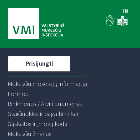
Prisijungti
Mokesčių mokėtojų informacija
Formos
Rinkmenos / Atviri duomenys
Skaičiuoklės ir pagalbininkai
Sąskaitos ir įmokų kodai
Mokesčių žinynas