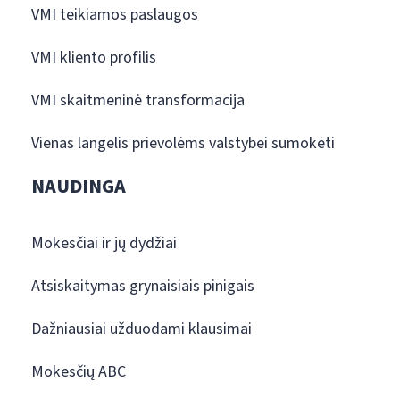
VMI teikiamos paslaugos
VMI kliento profilis
VMI skaitmeninė transformacija
Vienas langelis prievolėms valstybei sumokėti
NAUDINGA
Mokesčiai ir jų dydžiai
Atsiskaitymas grynaisiais pinigais
Dažniausiai užduodami klausimai
Mokesčių ABC