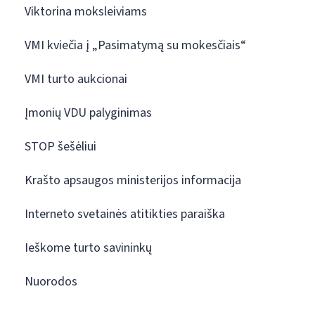
Viktorina moksleiviams
VMI kviečia į „Pasimatymą su mokesčiais“
VMI turto aukcionai
Įmonių VDU palyginimas
STOP šešėliui
Krašto apsaugos ministerijos informacija
Interneto svetainės atitikties paraiška
Ieškome turto savininkų
Nuorodos