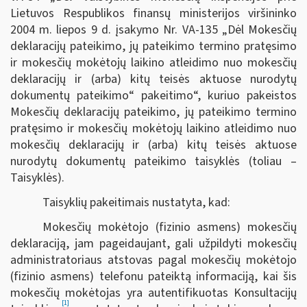
Lietuvos Respublikos finansų ministerijos viršininko
2004 m. liepos 9 d. įsakymo Nr. VA-135 „Dėl Mokesčių
deklaracijų pateikimo, jų pateikimo termino pratęsimo
ir mokesčių mokėtojų laikino atleidimo nuo mokesčių
deklaracijų ir (arba) kitų teisės aktuose nurodytų
dokumentų pateikimo“ pakeitimo“, kuriuo pakeistos
Mokesčių deklaracijų pateikimo, jų pateikimo termino
pratęsimo ir mokesčių mokėtojų laikino atleidimo nuo
mokesčių deklaracijų ir (arba) kitų teisės aktuose
nurodytų dokumentų pateikimo taisyklės (toliau –
Taisyklės).
Taisyklių pakeitimais nustatyta, kad:
Mokesčių mokėtojo (fizinio asmens) mokesčių
deklaraciją, jam pageidaujant, gali užpildyti mokesčių
administratoriaus atstovas pagal mokesčių mokėtojo
(fizinio asmens) telefonu pateiktą informaciją, kai šis
mokesčių mokėtojas yra autentifikuotas Konsultacijų
[1]