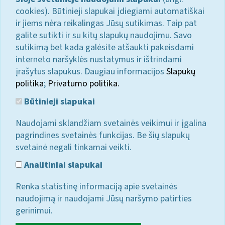
cookies). Būtinieji slapukai įdiegiami automatiškai
ir jiems nėra reikalingas Jūsų sutikimas. Taip pat
galite sutikti ir su kitų slapukų naudojimu. Savo
sutikimą bet kada galėsite atšaukti pakeisdami
interneto naršyklės nustatymus ir ištrindami
įrašytus slapukus. Daugiau informacijos
Slapukų
politika
;
Privatumo politika.
Būtinieji slapukai
Naudojami sklandžiam svetainės veikimui ir įgalina
pagrindines svetainės funkcijas. Be šių slapukų
svetainė negali tinkamai veikti.
Analitiniai slapukai
Renka statistinę informaciją apie svetainės
naudojimą ir naudojami Jūsų naršymo patirties
gerinimui.