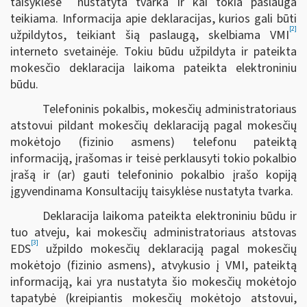
taisyklėse
nustatyta tvarka ir kai tokia paslauga
teikiama. Informacija apie deklaracijas, kurios gali būti
[2]
užpildytos, teikiant šią paslaugą, skelbiama VMI
interneto svetainėje. Tokiu būdu užpildyta ir pateikta
mokesčio deklaracija laikoma pateikta elektroniniu
būdu.
Telefoninis pokalbis, mokesčių administratoriaus
atstovui pildant mokesčių deklaraciją pagal mokesčių
mokėtojo (fizinio asmens) telefonu pateiktą
informaciją, įrašomas ir teisė perklausyti tokio pokalbio
įrašą ir (ar) gauti telefoninio pokalbio įrašo kopiją
įgyvendinama Konsultacijų taisyklėse nustatyta tvarka.
Deklaracija laikoma pateikta elektroniniu būdu ir
tuo atveju, kai mokesčių administratoriaus atstovas
[3]
EDS
užpildo mokesčių deklaraciją pagal mokesčių
mokėtojo (fizinio asmens), atvykusio į VMI, pateiktą
informaciją, kai yra nustatyta šio mokesčių mokėtojo
tapatybė (kreipiantis mokesčių mokėtojo atstovui,