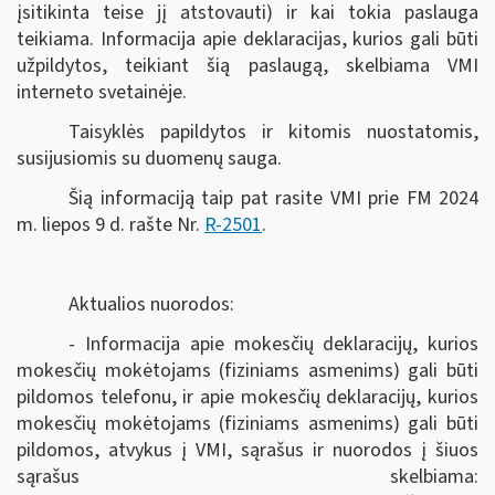
įsitikinta teise jį atstovauti) ir kai tokia paslauga
teikiama. Informacija apie deklaracijas, kurios gali būti
užpildytos, teikiant šią paslaugą, skelbiama VMI
interneto svetainėje.
Taisyklės papildytos ir kitomis nuostatomis,
susijusiomis su duomenų sauga.
Šią informaciją taip pat rasite VMI prie FM 2024
m. liepos 9 d. rašte Nr.
R-2501
.
Aktualios nuorodos:
- Informacija apie mokesčių deklaracijų, kurios
mokesčių mokėtojams (fiziniams asmenims) gali būti
pildomos telefonu, ir apie mokesčių deklaracijų, kurios
mokesčių mokėtojams (fiziniams asmenims) gali būti
pildomos, atvykus į VMI, sąrašus ir nuorodos į šiuos
sąrašus skelbiama: