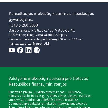
Konsultacijos mokesčių klausimais ir paslaugos
gyventojams:
+370 5 260 5060
Darbo laikas: I-IV 8.00-17.00, V 8.00-15.45.
Prieššventinę dieną - viena valanda trumpiau.
Kiekvieno mėnesio antrą penktadienį 8.00 val. - 12.00 val.
Mano VMI
Paklausimas per
Valstybinė mokesčių inspekcija prie Lietuvos
Respublikos finansų ministerijos
Biudžetinė įstaiga. Juridinio asmens kodas — 188659752,
adresas: Vasario 16-osios g. 14, 01107 Vilnius, Lietuva, el.paštas:
vmi@vmi.lt
, E. pristatymo dėžutės adresas 188659752
Duomenys apie Valstybinę mokesčių inspekciją prie Lietuvos
Respublikos finansų ministerijos kaupiami ir saugomi Juridinių