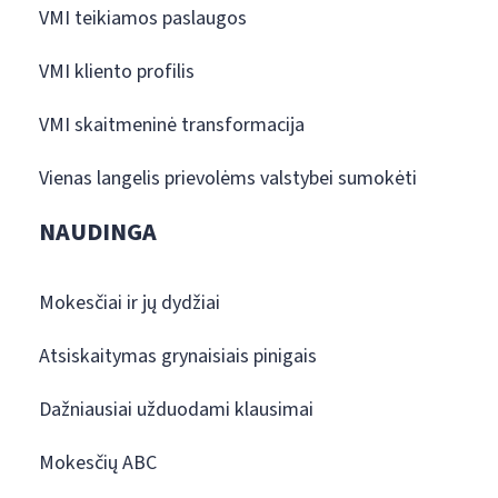
VMI teikiamos paslaugos
VMI kliento profilis
VMI skaitmeninė transformacija
Vienas langelis prievolėms valstybei sumokėti
NAUDINGA
Mokesčiai ir jų dydžiai
Atsiskaitymas grynaisiais pinigais
Dažniausiai užduodami klausimai
Mokesčių ABC