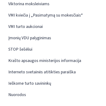
Viktorina moksleiviams
VMI kviečia į „Pasimatymą su mokesčiais“
VMI turto aukcionai
Įmonių VDU palyginimas
STOP šešėliui
Krašto apsaugos ministerijos informacija
Interneto svetainės atitikties paraiška
Ieškome turto savininkų
Nuorodos