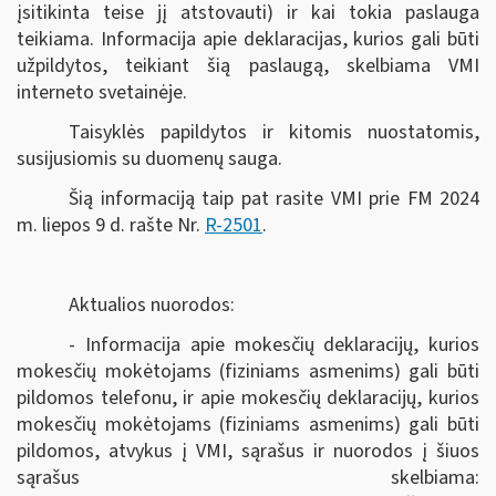
įsitikinta teise jį atstovauti) ir kai tokia paslauga
teikiama. Informacija apie deklaracijas, kurios gali būti
užpildytos, teikiant šią paslaugą, skelbiama VMI
interneto svetainėje.
Taisyklės papildytos ir kitomis nuostatomis,
susijusiomis su duomenų sauga.
Šią informaciją taip pat rasite VMI prie FM 2024
m. liepos 9 d. rašte Nr.
R-2501
.
Aktualios nuorodos:
- Informacija apie mokesčių deklaracijų, kurios
mokesčių mokėtojams (fiziniams asmenims) gali būti
pildomos telefonu, ir apie mokesčių deklaracijų, kurios
mokesčių mokėtojams (fiziniams asmenims) gali būti
pildomos, atvykus į VMI, sąrašus ir nuorodos į šiuos
sąrašus skelbiama: