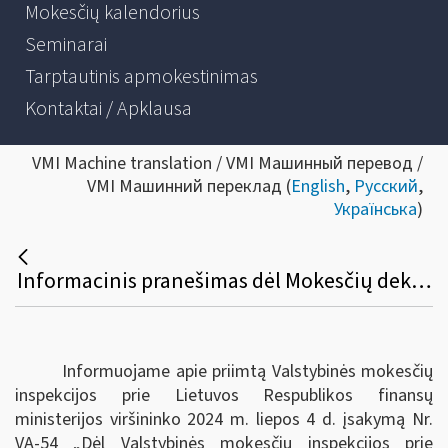
Mokesčių kalendorius
Seminarai
Tarptautinis apmokestinimas
Kontaktai / Apklausa
VMI Machine translation / VMI Машинный перевод /
VMI Машинний переклад (
English
,
Русский
,
Українська
)
Informacinis pranešimas dėl Mokesčių deklaracijų pateikimo, jų pateikimo termino pratęsimo ir mokesčių mokėtojų laikino atleidimo nuo mokesčių deklaracijų ir (arba) kitų teisės aktuose nurodytų dokumentų pateikimo taisyklių pakeitimo
Informuojame apie priimtą Valstybinės mokesčių
inspekcijos prie Lietuvos Respublikos finansų
ministerijos viršininko 2024 m. liepos 4 d. įsakymą Nr.
VA-54 „Dėl Valstybinės mokesčių inspekcijos prie