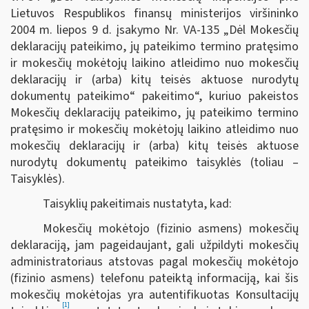
Lietuvos Respublikos finansų ministerijos viršininko
2004 m. liepos 9 d. įsakymo Nr. VA-135 „Dėl Mokesčių
deklaracijų pateikimo, jų pateikimo termino pratęsimo
ir mokesčių mokėtojų laikino atleidimo nuo mokesčių
deklaracijų ir (arba) kitų teisės aktuose nurodytų
dokumentų pateikimo“ pakeitimo“, kuriuo pakeistos
Mokesčių deklaracijų pateikimo, jų pateikimo termino
pratęsimo ir mokesčių mokėtojų laikino atleidimo nuo
mokesčių deklaracijų ir (arba) kitų teisės aktuose
nurodytų dokumentų pateikimo taisyklės (toliau –
Taisyklės).
Taisyklių pakeitimais nustatyta, kad:
Mokesčių mokėtojo (fizinio asmens) mokesčių
deklaraciją, jam pageidaujant, gali užpildyti mokesčių
administratoriaus atstovas pagal mokesčių mokėtojo
(fizinio asmens) telefonu pateiktą informaciją, kai šis
mokesčių mokėtojas yra autentifikuotas Konsultacijų
[1]