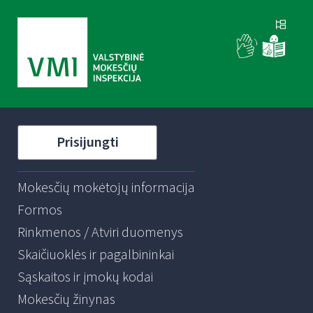
Prisijungti
Mokesčių mokėtojų informacija
Formos
Rinkmenos / Atviri duomenys
Skaičiuoklės ir pagalbininkai
Sąskaitos ir įmokų kodai
Mokesčių žinynas