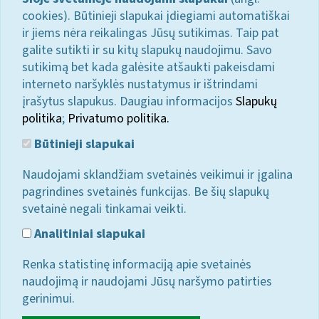
cookies). Būtinieji slapukai įdiegiami automatiškai
ir jiems nėra reikalingas Jūsų sutikimas. Taip pat
galite sutikti ir su kitų slapukų naudojimu. Savo
sutikimą bet kada galėsite atšaukti pakeisdami
interneto naršyklės nustatymus ir ištrindami
įrašytus slapukus. Daugiau informacijos
Slapukų
politika
;
Privatumo politika.
Būtinieji slapukai
Naudojami sklandžiam svetainės veikimui ir įgalina
pagrindines svetainės funkcijas. Be šių slapukų
svetainė negali tinkamai veikti.
Analitiniai slapukai
Renka statistinę informaciją apie svetainės
naudojimą ir naudojami Jūsų naršymo patirties
gerinimui.