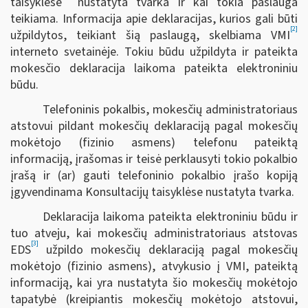
taisyklėse
nustatyta tvarka ir kai tokia paslauga
teikiama. Informacija apie deklaracijas, kurios gali būti
[2]
užpildytos, teikiant šią paslaugą, skelbiama VMI
interneto svetainėje. Tokiu būdu užpildyta ir pateikta
mokesčio deklaracija laikoma pateikta elektroniniu
būdu.
Telefoninis pokalbis, mokesčių administratoriaus
atstovui pildant mokesčių deklaraciją pagal mokesčių
mokėtojo (fizinio asmens) telefonu pateiktą
informaciją, įrašomas ir teisė perklausyti tokio pokalbio
įrašą ir (ar) gauti telefoninio pokalbio įrašo kopiją
įgyvendinama Konsultacijų taisyklėse nustatyta tvarka.
Deklaracija laikoma pateikta elektroniniu būdu ir
tuo atveju, kai mokesčių administratoriaus atstovas
[3]
EDS
užpildo mokesčių deklaraciją pagal mokesčių
mokėtojo (fizinio asmens), atvykusio į VMI, pateiktą
informaciją, kai yra nustatyta šio mokesčių mokėtojo
tapatybė (kreipiantis mokesčių mokėtojo atstovui,