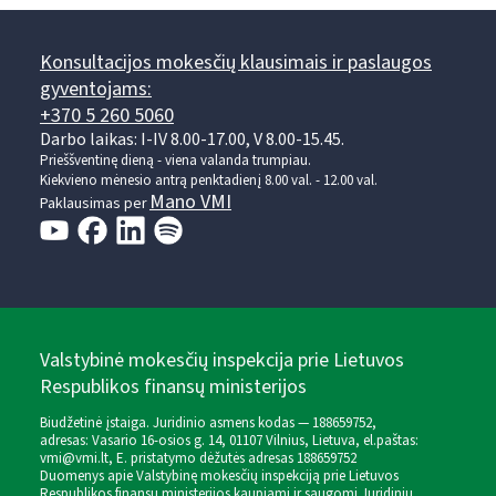
Konsultacijos mokesčių klausimais ir paslaugos
gyventojams:
+370 5 260 5060
Darbo laikas: I-IV 8.00-17.00, V 8.00-15.45.
Prieššventinę dieną - viena valanda trumpiau.
Kiekvieno mėnesio antrą penktadienį 8.00 val. - 12.00 val.
Mano VMI
Paklausimas per
Valstybinė mokesčių inspekcija prie Lietuvos
Respublikos finansų ministerijos
Biudžetinė įstaiga. Juridinio asmens kodas — 188659752,
adresas: Vasario 16-osios g. 14, 01107 Vilnius, Lietuva, el.paštas:
vmi@vmi.lt
, E. pristatymo dėžutės adresas 188659752
Duomenys apie Valstybinę mokesčių inspekciją prie Lietuvos
Respublikos finansų ministerijos kaupiami ir saugomi Juridinių