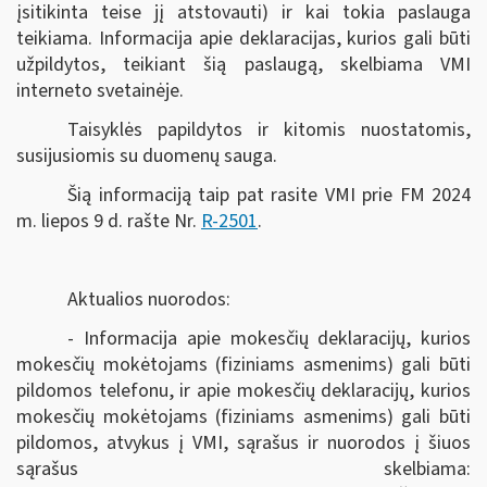
įsitikinta teise jį atstovauti) ir kai tokia paslauga
teikiama. Informacija apie deklaracijas, kurios gali būti
užpildytos, teikiant šią paslaugą, skelbiama VMI
interneto svetainėje.
Taisyklės papildytos ir kitomis nuostatomis,
susijusiomis su duomenų sauga.
Šią informaciją taip pat rasite VMI prie FM 2024
m. liepos 9 d. rašte Nr.
R-2501
.
Aktualios nuorodos:
- Informacija apie mokesčių deklaracijų, kurios
mokesčių mokėtojams (fiziniams asmenims) gali būti
pildomos telefonu, ir apie mokesčių deklaracijų, kurios
mokesčių mokėtojams (fiziniams asmenims) gali būti
pildomos, atvykus į VMI, sąrašus ir nuorodos į šiuos
sąrašus skelbiama: