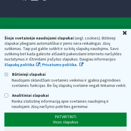
Valstybinė mokesčių inspekcija prie Lietuvos
U
Respublikos finansų ministerijos
Šioje svetainėje naudojami slapukai
(angl. cookies). Būtinieji
slapukai įdiegiami automatiškai ir jiems nėra reikalingas Jūsų
Biudžetinė įstaiga. Juridinio asmens kodas — 188659752,
sutikimas. Taip pat galite sutikti ir su kitų slapukų naudojimu. Savo
adresas: Vasario 16-osios g. 14, 01107 Vilnius, Lietuva, el.paštas:
sutikimą bet kada galėsite atšaukti pakeisdami interneto naršyklės
vmi@vmi.lt
, E. pristatymo dėžutės adresas 188659752
nustatymus ir ištrindami įrašytus slapukus. Daugiau informacijos
Duomenys apie Valstybinę mokesčių inspekciją prie Lietuvos
Slapukų politika
;
Privatumo politika.
Respublikos finansų ministerijos kaupiami ir saugomi Juridinių
asmenų registre
Būtinieji slapukai
Naudojami sklandžiam svetainės veikimui ir įgalina pagrindines
svetainės funkcijas. Be šių slapukų svetainė negali tinkamai veikti.
Analitiniai slapukai
Renka statistinę informaciją apie svetainės naudojimą ir
naudojami Jūsų naršymo patirties gerinimui.
PATVIRTINTI
Visus slapukus