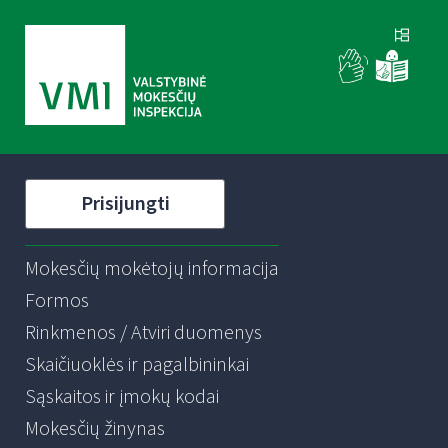
Prisijungti
Mokesčių mokėtojų informacija
Formos
Rinkmenos / Atviri duomenys
Skaičiuoklės ir pagalbininkai
Sąskaitos ir įmokų kodai
Mokesčių žinynas