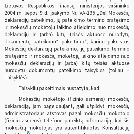
Lietuvos Respublikos finansų ministerijos viršininko
2004 m. liepos 9 d. įsakymo Nr. VA-135 „Dėl Mokesčių
deklaracijų pateikimo, jų pateikimo termino pratęsimo
ir mokesčių mokėtojų laikino atleidimo nuo mokesčių
deklaracijų ir (arba) kitų teisės aktuose nurodytų
dokumentų pateikimo“ pakeitimo“, kuriuo pakeistos
Mokesčių deklaracijų pateikimo, jų pateikimo termino
pratęsimo ir mokesčių mokėtojų laikino atleidimo nuo
mokesčių deklaracijų ir (arba) kitų teisės aktuose
nurodytų dokumentų pateikimo taisyklės (toliau –
Taisyklės).
Taisyklių pakeitimais nustatyta, kad:
Mokesčių mokėtojo (fizinio asmens) mokesčių
deklaraciją, jam pageidaujant, gali užpildyti mokesčių
administratoriaus atstovas pagal mokesčių mokėtojo
(fizinio asmens) telefonu pateiktą informaciją, kai šis
mokesčių mokėtojas yra autentifikuotas Konsultacijų
[1]