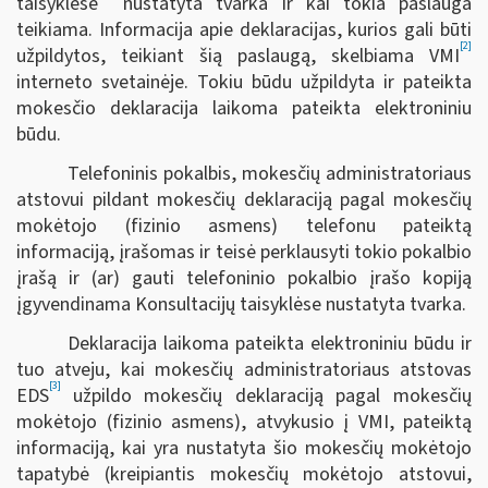
taisyklėse
nustatyta tvarka ir kai tokia paslauga
teikiama. Informacija apie deklaracijas, kurios gali būti
[2]
užpildytos, teikiant šią paslaugą, skelbiama VMI
interneto svetainėje. Tokiu būdu užpildyta ir pateikta
mokesčio deklaracija laikoma pateikta elektroniniu
būdu.
Telefoninis pokalbis, mokesčių administratoriaus
atstovui pildant mokesčių deklaraciją pagal mokesčių
mokėtojo (fizinio asmens) telefonu pateiktą
informaciją, įrašomas ir teisė perklausyti tokio pokalbio
įrašą ir (ar) gauti telefoninio pokalbio įrašo kopiją
įgyvendinama Konsultacijų taisyklėse nustatyta tvarka.
Deklaracija laikoma pateikta elektroniniu būdu ir
tuo atveju, kai mokesčių administratoriaus atstovas
[3]
EDS
užpildo mokesčių deklaraciją pagal mokesčių
mokėtojo (fizinio asmens), atvykusio į VMI, pateiktą
informaciją, kai yra nustatyta šio mokesčių mokėtojo
tapatybė (kreipiantis mokesčių mokėtojo atstovui,