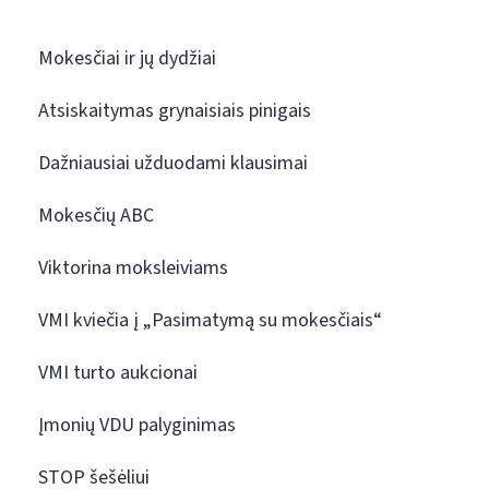
Mokesčiai ir jų dydžiai
Atsiskaitymas grynaisiais pinigais
Dažniausiai užduodami klausimai
Mokesčių ABC
Viktorina moksleiviams
VMI kviečia į „Pasimatymą su mokesčiais“
VMI turto aukcionai
Įmonių VDU palyginimas
STOP šešėliui