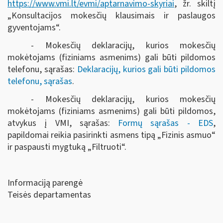
https://www.vmi.lt/evmi/aptarnavimo-skyriai
, žr. skiltį
„Konsultacijos mokesčių klausimais ir paslaugos
gyventojams“.
- Mokesčių deklaracijų, kurios mokesčių
mokėtojams (fiziniams asmenims) gali būti pildomos
telefonu, sąrašas:
Deklaracijų, kurios gali būti pildomos
telefonu, sąrašas
.
- Mokesčių deklaracijų, kurios mokesčių
mokėtojams (fiziniams asmenims) gali būti pildomos,
atvykus į VMI, sąrašas:
Formų sąrašas - EDS
,
papildomai reikia pasirinkti asmens tipą „Fizinis asmuo“
ir paspausti mygtuką „Filtruoti“
.
Informaciją parengė
Teisės departamentas