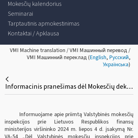
Mokesčių kalendorius
Seminarai
Tarptautinis apmokestinimas
Kontaktai / Apklausa
VMI Machine translation / VMI Машинный перевод /
VMI Машинний переклад (
English
,
Русский
,
Українська
)
Informacinis pranešimas dėl Mokesčių deklaracijų pateikimo, jų pateikimo termino pratęsimo ir mokesčių mokėtojų laikino atleidimo nuo mokesčių deklaracijų ir (arba) kitų teisės aktuose nurodytų dokumentų pateikimo taisyklių pakeitimo
Informuojame apie priimtą Valstybinės mokesčių
inspekcijos prie Lietuvos Respublikos finansų
ministerijos viršininko 2024 m. liepos 4 d. įsakymą Nr.
VA-54 „Dėl Valstybinės mokesčių inspekcijos prie