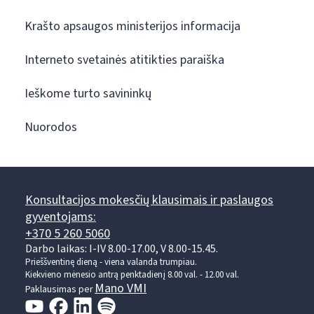
Krašto apsaugos ministerijos informacija
Interneto svetainės atitikties paraiška
Ieškome turto savininkų
Nuorodos
Konsultacijos mokesčių klausimais ir paslaugos
gyventojams:
+370 5 260 5060
Darbo laikas: I-IV 8.00-17.00, V 8.00-15.45.
Prieššventinę dieną - viena valanda trumpiau.
Kiekvieno mėnesio antrą penktadienį 8.00 val. - 12.00 val.
Mano VMI
Paklausimas per