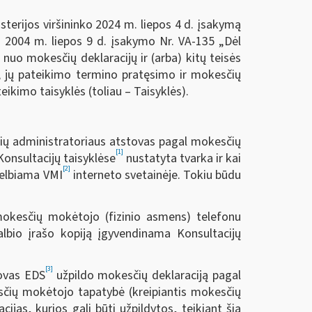
terijos viršininko 2024 m. liepos 4 d. įsakymą
ko 2004 m. liepos 9 d. įsakymo Nr. VA-135 „Dėl
uo mokesčių deklaracijų ir (arba) kitų teisės
 jų pateikimo termino pratęsimo ir mokesčių
ikimo taisyklės (toliau – Taisyklės).
čių administratoriaus atstovas pagal mokesčių
[1]
onsultacijų taisyklėse
nustatyta tvarka ir kai
[2]
skelbiama VMI
interneto svetainėje. Tokiu būdu
 mokesčių mokėtojo (fizinio asmens) telefonu
kalbio įrašo kopiją įgyvendinama Konsultacijų
[3]
tovas EDS
užpildo mokesčių deklaraciją pagal
esčių mokėtojo tapatybė (kreipiantis mokesčių
cijas, kurios gali būti užpildytos, teikiant šią