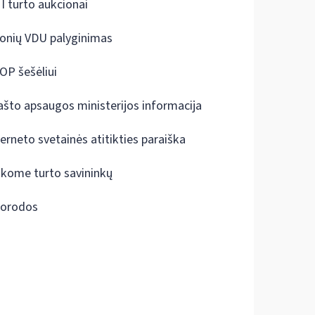
I turto aukcionai
onių VDU palyginimas
OP šešėliui
ašto apsaugos ministerijos informacija
terneto svetainės atitikties paraiška
škome turto savininkų
orodos