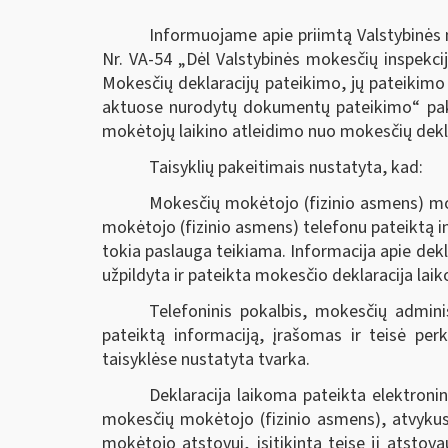
Informuojame apie priimtą Valstybinės m
Nr. VA-54 „Dėl Valstybinės mokesčių inspekcij
Mokesčių deklaracijų pateikimo, jų pateikimo
aktuose nurodytų dokumentų pateikimo“ pake
mokėtojų laikino atleidimo nuo mokesčių deklar
Taisyklių pakeitimais nustatyta, kad:
Mokesčių mokėtojo (fizinio asmens) mok
mokėtojo (fizinio asmens) telefonu pateiktą i
tokia paslauga teikiama. Informacija apie dekla
užpildyta ir pateikta mokesčio deklaracija lai
Telefoninis pokalbis, mokesčių admini
pateiktą informaciją, įrašomas ir teisė perk
taisyklėse nustatyta tvarka.
Deklaracija laikoma pateikta elektroni
mokesčių mokėtojo (fizinio asmens), atvykusi
mokėtojo atstovui, įsitikinta teise jį atstovau