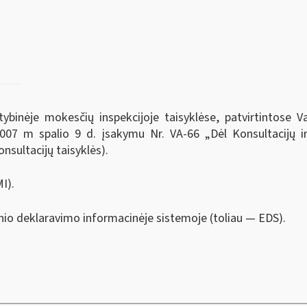
tybinėje mokesčių inspekcijoje taisyklėse, patvirtintose V
 2007 m spalio 9 d. įsakymu Nr. VA-66 „Dėl Konsultacijų i
onsultacijų taisyklės).
I).
nio deklaravimo informacinėje sistemoje (toliau — EDS).