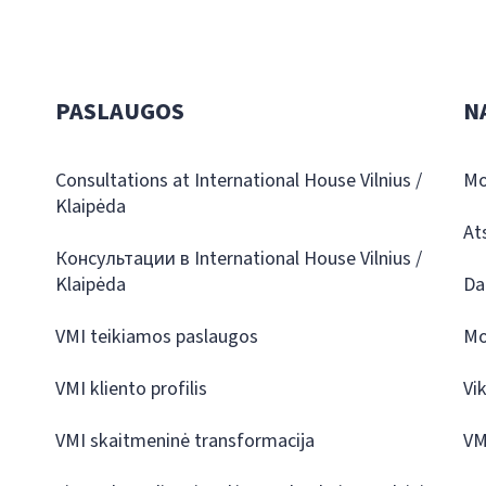
PASLAUGOS
N
Consultations at International House Vilnius /
Mo
Klaipėda
At
Консультации в International House Vilnius /
Klaipėda
Da
VMI teikiamos paslaugos
Mo
VMI kliento profilis
Vi
VMI skaitmeninė transformacija
VM