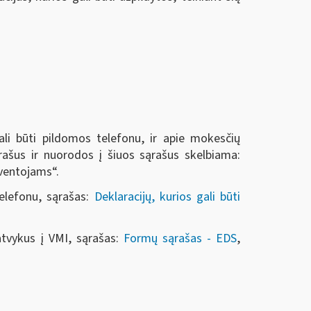
li būti pildomos telefonu, ir apie mokesčių
rašus ir nuorodos į šiuos sąrašus skelbiama:
gyventojams“.
elefonu, sąrašas:
Deklaracijų, kurios gali būti
atvykus į VMI, sąrašas:
Formų sąrašas - EDS
,