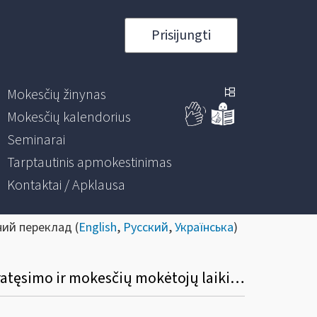
Prisijungti
Mokesčių žinynas
Mokesčių kalendorius
Seminarai
Tarptautinis apmokestinimas
Kontaktai / Apklausa
ний переклад (
English
,
Русский
,
Українська
)
Informacinis pranešimas dėl Mokesčių deklaracijų pateikimo, jų pateikimo termino pratęsimo ir mokesčių mokėtojų laikino atleidimo nuo mokesčių deklaracijų ir (arba) kitų teisės aktuose nurodytų dokumentų pateikimo taisyklių pakeitimo