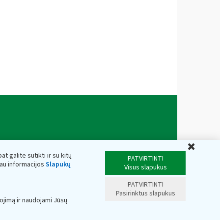
Uždar
t galite sutikti ir su kitų
PATVIRTINTI
iau informacijos
Slapukų
Visus slapukus
PATVIRTINTI
Pasirinktus slapukus
ojimą ir naudojami Jūsų