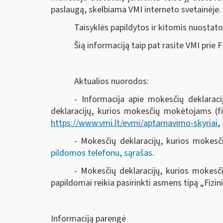
paslaugą, skelbiama VMI interneto svetainėje.
Taisyklės papildytos ir kitomis nuosta
Šią informaciją taip pat rasite VMI prie 
Aktualios nuorodos:
- Informacija apie mokesčių deklarac
deklaracijų, kurios mokesčių mokėtojams (fi
https://www.vmi.lt/evmi/aptarnavimo-skyriai
,
- Mokesčių deklaracijų, kurios mokes
pildomos telefonu, sąrašas
.
- Mokesčių deklaracijų, kurios mokesč
papildomai reikia pasirinkti asmens tipą „Fizi
Informaciją parengė