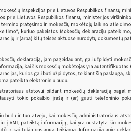
okesčių inspekcijos prie Lietuvos Respublikos finansų minis
os prie Lietuvos Respublikos finansų ministerijos viršinin
 termino pratęsimo ir mokesčių mokėtojų laikino atleidimo n
itimo“, kuriuo pakeistos Mokesčių deklaracijų pateikimo,
acijų ir (arba) kitų teisės aktuose nurodytų dokumentų pate
esčių deklaraciją, jam pageidaujant, gali užpildyti mokes
nformaciją, kai šis mokesčių mokėtojas yra autentifikuotas K
racijas, kurios gali būti užpildytos, teikiant šią paslaugą, 
koma pateikta elektroniniu būdu.
stratoriaus atstovui pildant mokesčių deklaraciją pagal
lausyti tokio pokalbio įrašą ir (ar) gauti telefoninio po
niu būdu ir tuo atveju, kai mokesčių administratoriaus ats
o į VMI, pateiktą informaciją, kai yra nustatyta šio mok
ti) ir kai tokia paslauga teikiama. Informacija apie deklara