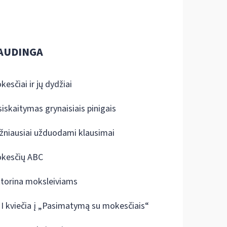
AUDINGA
kesčiai ir jų dydžiai
siskaitymas grynaisiais pinigais
žniausiai užduodami klausimai
kesčių ABC
ktorina moksleiviams
I kviečia į „Pasimatymą su mokesčiais“