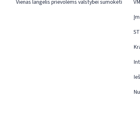
Vienas langelis prievolėms valstybei sumokėti
VM
Įm
ST
Kr
In
Ie
Nu