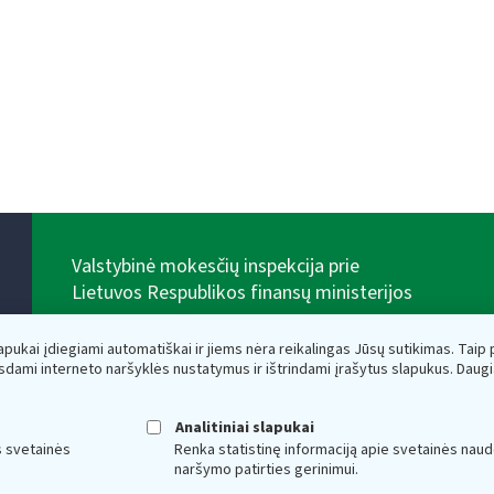
Valstybinė mokesčių inspekcija prie
Lietuvos Respublikos finansų ministerijos
Biudžetinė įstaiga. Juridinio asmens kodas — 188659752,
adresas: Vasario 16-osios g. 14, 01107 Vilnius, Lietuva,
lapukai įdiegiami automatiškai ir jiems nėra reikalingas Jūsų sutikimas. Taip pa
el.paštas:
vmi@vmi.lt
, E. pristatymo dėžutės adresas
sdami interneto naršyklės nustatymus ir ištrindami įrašytus slapukus. Daug
188659752
Duomenys apie Valstybinę mokesčių inspekciją prie
Lietuvos Respublikos finansų ministerijos kaupiami ir
Analitiniai slapukai
saugomi Juridinių asmenų registre
s svetainės
Renka statistinę informaciją apie svetainės naud
naršymo patirties gerinimui.