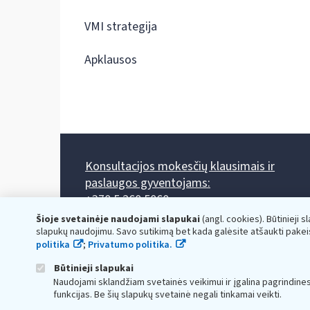
VMI strategija
Apklausos
Konsultacijos mokesčių klausimais ir
paslaugos gyventojams:
+370 5 260 5060
Darbo laikas: I-IV 8.00-17.00, V 8.00-15.45.
Šioje svetainėje naudojami slapukai
(angl. cookies). Būtinieji s
Prieššventinę dieną - viena valanda trumpiau.
slapukų naudojimu. Savo sutikimą bet kada galėsite atšaukti pakei
Kiekvieno mėnesio antrą penktadienį 8.00 val. - 12.00 val.
politika
;
Privatumo politika.
Mano VMI
Paklausimas per
Būtinieji slapukai
Naudojami sklandžiam svetainės veikimui ir įgalina pagrindine
funkcijas. Be šių slapukų svetainė negali tinkamai veikti.