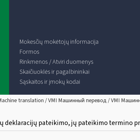
Mokesčių mokėtojų informacija
Formos
Rinkmenos / Atviri duomenys
Skaičiuoklės ir pagalbininkai
Sąskaitos ir įmokų kodai
Machine translation / VMI Машинный перевод / VMI Машин