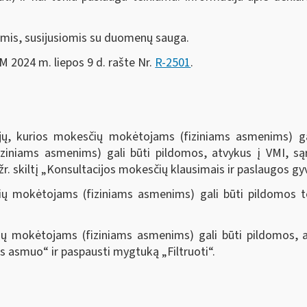
tomis, susijusiomis su duomenų sauga.
FM 2024 m. liepos 9 d. rašte Nr.
R-2501
.
ijų, kurios mokesčių mokėtojams (fiziniams asmenims) ga
ziniams asmenims) gali būti pildomos, atvykus į VMI, są
 žr. skiltį „Konsultacijos mokesčių klausimais ir paslaugos 
čių mokėtojams (fiziniams asmenims) gali būti pildomos t
ių mokėtojams (fiziniams asmenims) gali būti pildomos, 
nis asmuo“ ir paspausti mygtuką „Filtruoti“
.