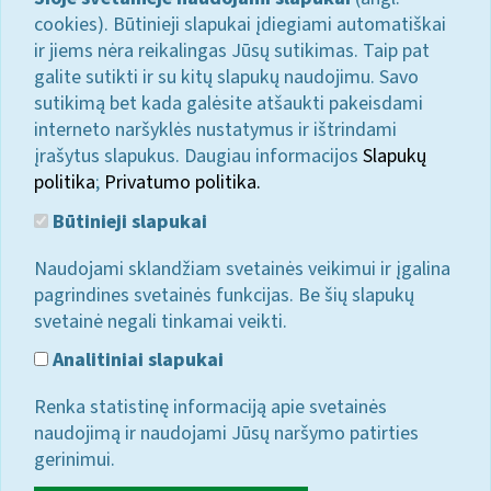
cookies). Būtinieji slapukai įdiegiami automatiškai
ir jiems nėra reikalingas Jūsų sutikimas. Taip pat
galite sutikti ir su kitų slapukų naudojimu. Savo
sutikimą bet kada galėsite atšaukti pakeisdami
interneto naršyklės nustatymus ir ištrindami
įrašytus slapukus. Daugiau informacijos
Slapukų
politika
;
Privatumo politika.
Būtinieji slapukai
Naudojami sklandžiam svetainės veikimui ir įgalina
pagrindines svetainės funkcijas. Be šių slapukų
svetainė negali tinkamai veikti.
Analitiniai slapukai
Renka statistinę informaciją apie svetainės
naudojimą ir naudojami Jūsų naršymo patirties
gerinimui.