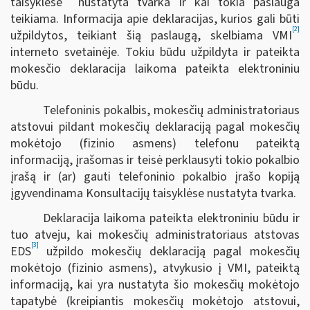
taisyklėse
nustatyta tvarka ir kai tokia paslauga
teikiama. Informacija apie deklaracijas, kurios gali būti
[2]
užpildytos, teikiant šią paslaugą, skelbiama VMI
interneto svetainėje. Tokiu būdu užpildyta ir pateikta
mokesčio deklaracija laikoma pateikta elektroniniu
būdu.
Telefoninis pokalbis, mokesčių administratoriaus
atstovui pildant mokesčių deklaraciją pagal mokesčių
mokėtojo (fizinio asmens) telefonu pateiktą
informaciją, įrašomas ir teisė perklausyti tokio pokalbio
įrašą ir (ar) gauti telefoninio pokalbio įrašo kopiją
įgyvendinama Konsultacijų taisyklėse nustatyta tvarka.
Deklaracija laikoma pateikta elektroniniu būdu ir
tuo atveju, kai mokesčių administratoriaus atstovas
[3]
EDS
užpildo mokesčių deklaraciją pagal mokesčių
mokėtojo (fizinio asmens), atvykusio į VMI, pateiktą
informaciją, kai yra nustatyta šio mokesčių mokėtojo
tapatybė (kreipiantis mokesčių mokėtojo atstovui,