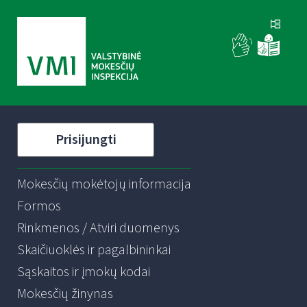
Prisijungti
Mokesčių mokėtojų informacija
Formos
Rinkmenos / Atviri duomenys
Skaičiuoklės ir pagalbininkai
Sąskaitos ir įmokų kodai
Mokesčių žinynas