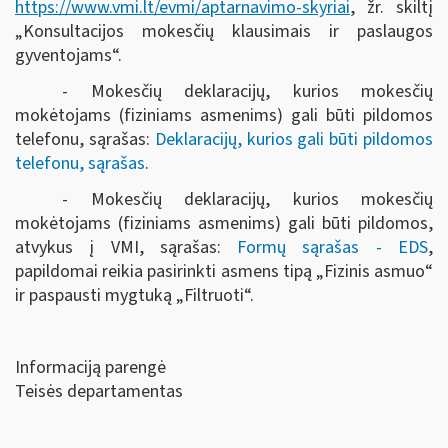
https://www.vmi.lt/evmi/aptarnavimo-skyriai
, žr. skiltį
„Konsultacijos mokesčių klausimais ir paslaugos
gyventojams“.
- Mokesčių deklaracijų, kurios mokesčių
mokėtojams (fiziniams asmenims) gali būti pildomos
telefonu, sąrašas:
Deklaracijų, kurios gali būti pildomos
telefonu, sąrašas
.
- Mokesčių deklaracijų, kurios mokesčių
mokėtojams (fiziniams asmenims) gali būti pildomos,
atvykus į VMI, sąrašas:
Formų sąrašas - EDS
,
papildomai reikia pasirinkti asmens tipą „Fizinis asmuo“
ir paspausti mygtuką „Filtruoti“
.
Informaciją parengė
Teisės departamentas