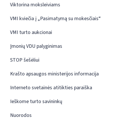
Viktorina moksleiviams
VMI kviečia į „Pasimatymą su mokesčiais“
VMI turto aukcionai
Įmonių VDU palyginimas
STOP šešėliui
Krašto apsaugos ministerijos informacija
Interneto svetainės atitikties paraiška
Ieškome turto savininkų
Nuorodos