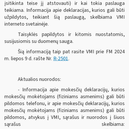
įsitikinta teise jį atstovauti) ir kai tokia paslauga
teikiama. Informacija apie deklaracijas, kurios gali būti
užpildytos, teikiant šią paslaugą, skelbiama VMI
interneto svetainėje.
Taisyklės papildytos ir kitomis nuostatomis,
susijusiomis su duomenų sauga.
Šią informaciją taip pat rasite VMI prie FM 2024
m. liepos 9 d. rašte Nr.
R-2501
.
Aktualios nuorodos:
- Informacija apie mokesčių deklaracijų, kurios
mokesčių mokėtojams (fiziniams asmenims) gali būti
pildomos telefonu, ir apie mokesčių deklaracijų, kurios
mokesčių mokėtojams (fiziniams asmenims) gali būti
pildomos, atvykus į VMI, sąrašus ir nuorodos į šiuos
sąrašus skelbiama: