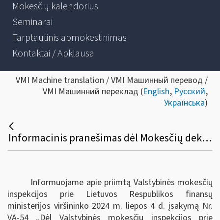
Mokesčių kalendorius
Seminarai
Tarptautinis apmokestinimas
Kontaktai / Apklausa
VMI Machine translation / VMI Машинный перевод /
VMI Машинний переклад (
English
,
Русский
,
Українська
)
Informacinis pranešimas dėl Mokesčių deklaracijų pateikimo, jų pateikimo termino pratęsimo ir mokesčių mokėtojų laikino atleidimo nuo mokesčių deklaracijų ir (arba) kitų teisės aktuose nurodytų dokumentų pateikimo taisyklių pakeitimo
Informuojame apie priimtą Valstybinės mokesčių
inspekcijos prie Lietuvos Respublikos finansų
ministerijos viršininko 2024 m. liepos 4 d. įsakymą Nr.
VA-54 „Dėl Valstybinės mokesčių inspekcijos prie