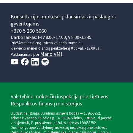
Konsultacijos mokesčių klausimais ir paslaugos
gyventojams:
+370 5 260 5060
Darbo laikas: I-IV 8.00-17.00, V 8.00-15.45.
Prieššventinę dieną - viena valanda trumpiau.
Kiekvieno mėnesio antrą penktadienį 8.00 val. - 12.00 val.
Mano VMI
Paklausimas per
Valstybinė mokesčių inspekcija prie Lietuvos
Respublikos finansų ministerijos
Biudžetinė įstaiga. Juridinio asmens kodas — 188659752,
adresas: Vasario 16-osios g. 14, 01107 Vilnius, Lietuva, el.paštas:
vmi@vmi.lt
, E. pristatymo dėžutės adresas 188659752
Duomenys apie Valstybinę mokesčių inspekciją prie Lietuvos
Respublikos finansų ministerijos kaupiami ir saugomi Juridinių