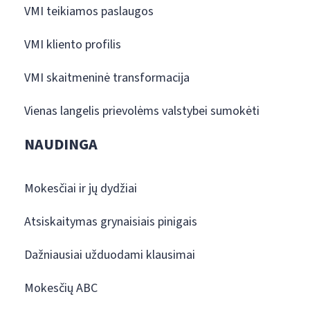
VMI teikiamos paslaugos
VMI kliento profilis
VMI skaitmeninė transformacija
Vienas langelis prievolėms valstybei sumokėti
NAUDINGA
Mokesčiai ir jų dydžiai
Atsiskaitymas grynaisiais pinigais
Dažniausiai užduodami klausimai
Mokesčių ABC