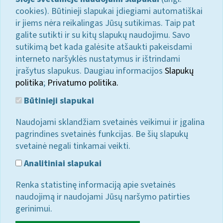
cookies). Būtinieji slapukai įdiegiami automatiškai
ir jiems nėra reikalingas Jūsų sutikimas. Taip pat
galite sutikti ir su kitų slapukų naudojimu. Savo
sutikimą bet kada galėsite atšaukti pakeisdami
interneto naršyklės nustatymus ir ištrindami
įrašytus slapukus. Daugiau informacijos
Slapukų
politika
;
Privatumo politika.
Būtinieji slapukai
Naudojami sklandžiam svetainės veikimui ir įgalina
pagrindines svetainės funkcijas. Be šių slapukų
svetainė negali tinkamai veikti.
Analitiniai slapukai
Renka statistinę informaciją apie svetainės
naudojimą ir naudojami Jūsų naršymo patirties
gerinimui.