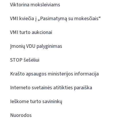
Viktorina moksleiviams
VMI kviečia į „Pasimatymą su mokesčiais“
VMI turto aukcionai
Įmonių VDU palyginimas
STOP šešėliui
Krašto apsaugos ministerijos informacija
Interneto svetainės atitikties paraiška
Ieškome turto savininkų
Nuorodos