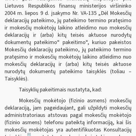
Lietuvos Respublikos finansų ministerijos viršininko
2004 m. liepos 9 d. įsakymo Nr. VA-135 „Dėl Mokesčių
deklaracijų pateikimo, jų pateikimo termino pratęsimo
ir mokesčių mokėtojų laikino atleidimo nuo mokesčių
deklaracijų ir (arba) kitų teisės aktuose nurodytų
dokumentų pateikimo“ pakeitimo“, kuriuo pakeistos
Mokesčių deklaracijų pateikimo, jų pateikimo termino
pratęsimo ir mokesčių mokėtojų laikino atleidimo nuo
mokesčių deklaracijų ir (arba) kitų teisės aktuose
nurodytų dokumentų pateikimo taisyklės (toliau –
Taisyklės).
Taisyklių pakeitimais nustatyta, kad:
Mokesčių mokėtojo (fizinio asmens) mokesčių
deklaraciją, jam pageidaujant, gali užpildyti mokesčių
administratoriaus atstovas pagal mokesčių mokėtojo
(fizinio asmens) telefonu pateiktą informaciją, kai šis
mokesčių mokėtojas yra autentifikuotas Konsultacijų
[1]