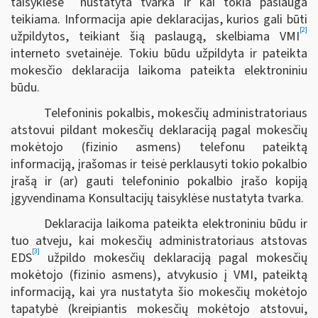
taisyklėse
nustatyta tvarka ir kai tokia paslauga
teikiama. Informacija apie deklaracijas, kurios gali būti
[2]
užpildytos, teikiant šią paslaugą, skelbiama VMI
interneto svetainėje. Tokiu būdu užpildyta ir pateikta
mokesčio deklaracija laikoma pateikta elektroniniu
būdu.
Telefoninis pokalbis, mokesčių administratoriaus
atstovui pildant mokesčių deklaraciją pagal mokesčių
mokėtojo (fizinio asmens) telefonu pateiktą
informaciją, įrašomas ir teisė perklausyti tokio pokalbio
įrašą ir (ar) gauti telefoninio pokalbio įrašo kopiją
įgyvendinama Konsultacijų taisyklėse nustatyta tvarka.
Deklaracija laikoma pateikta elektroniniu būdu ir
tuo atveju, kai mokesčių administratoriaus atstovas
[3]
EDS
užpildo mokesčių deklaraciją pagal mokesčių
mokėtojo (fizinio asmens), atvykusio į VMI, pateiktą
informaciją, kai yra nustatyta šio mokesčių mokėtojo
tapatybė (kreipiantis mokesčių mokėtojo atstovui,