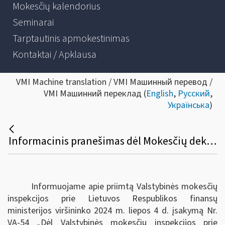
Mokesčių kalendorius
Seminarai
Tarptautinis apmokestinimas
Kontaktai / Apklausa
VMI Machine translation / VMI Машинный перевод /
VMI Машинний переклад (
English
,
Русский
,
Українська
)
Informacinis pranešimas dėl Mokesčių deklaracijų pateikimo, jų pateikimo termino pratęsimo ir mokesčių mokėtojų laikino atleidimo nuo mokesčių deklaracijų ir (arba) kitų teisės aktuose nurodytų dokumentų pateikimo taisyklių pakeitimo
Informuojame apie priimtą Valstybinės mokesčių
inspekcijos prie Lietuvos Respublikos finansų
ministerijos viršininko 2024 m. liepos 4 d. įsakymą Nr.
VA-54 „Dėl Valstybinės mokesčių inspekcijos prie