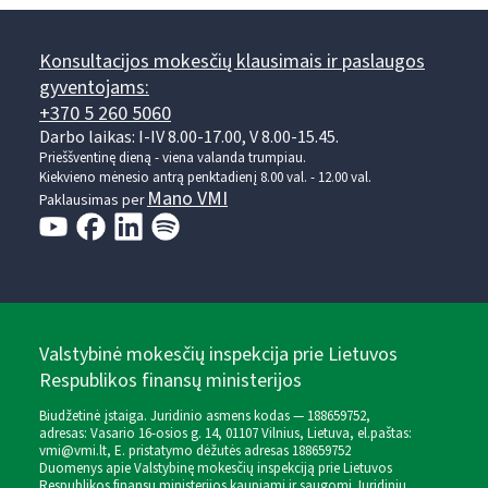
Konsultacijos mokesčių klausimais ir paslaugos
gyventojams:
+370 5 260 5060
Darbo laikas: I-IV 8.00-17.00, V 8.00-15.45.
Prieššventinę dieną - viena valanda trumpiau.
Kiekvieno mėnesio antrą penktadienį 8.00 val. - 12.00 val.
Mano VMI
Paklausimas per
Valstybinė mokesčių inspekcija prie Lietuvos
Respublikos finansų ministerijos
Biudžetinė įstaiga. Juridinio asmens kodas — 188659752,
adresas: Vasario 16-osios g. 14, 01107 Vilnius, Lietuva, el.paštas:
vmi@vmi.lt
, E. pristatymo dėžutės adresas 188659752
Duomenys apie Valstybinę mokesčių inspekciją prie Lietuvos
Respublikos finansų ministerijos kaupiami ir saugomi Juridinių