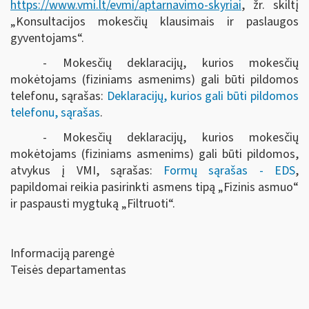
https://www.vmi.lt/evmi/aptarnavimo-skyriai
, žr. skiltį
„Konsultacijos mokesčių klausimais ir paslaugos
gyventojams“.
- Mokesčių deklaracijų, kurios mokesčių
mokėtojams (fiziniams asmenims) gali būti pildomos
telefonu, sąrašas:
Deklaracijų, kurios gali būti pildomos
telefonu, sąrašas
.
- Mokesčių deklaracijų, kurios mokesčių
mokėtojams (fiziniams asmenims) gali būti pildomos,
atvykus į VMI, sąrašas:
Formų sąrašas - EDS
,
papildomai reikia pasirinkti asmens tipą „Fizinis asmuo“
ir paspausti mygtuką „Filtruoti“
.
Informaciją parengė
Teisės departamentas