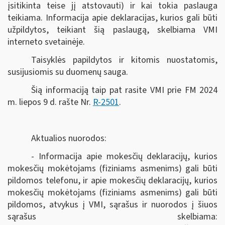
įsitikinta teise jį atstovauti) ir kai tokia paslauga
teikiama. Informacija apie deklaracijas, kurios gali būti
užpildytos, teikiant šią paslaugą, skelbiama VMI
interneto svetainėje.
Taisyklės papildytos ir kitomis nuostatomis,
susijusiomis su duomenų sauga.
Šią informaciją taip pat rasite VMI prie FM 2024
m. liepos 9 d. rašte Nr.
R-2501
.
Aktualios nuorodos:
- Informacija apie mokesčių deklaracijų, kurios
mokesčių mokėtojams (fiziniams asmenims) gali būti
pildomos telefonu, ir apie mokesčių deklaracijų, kurios
mokesčių mokėtojams (fiziniams asmenims) gali būti
pildomos, atvykus į VMI, sąrašus ir nuorodos į šiuos
sąrašus skelbiama: