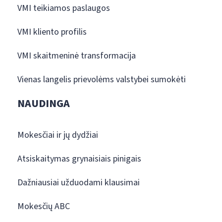
VMI teikiamos paslaugos
VMI kliento profilis
VMI skaitmeninė transformacija
Vienas langelis prievolėms valstybei sumokėti
NAUDINGA
Mokesčiai ir jų dydžiai
Atsiskaitymas grynaisiais pinigais
Dažniausiai užduodami klausimai
Mokesčių ABC