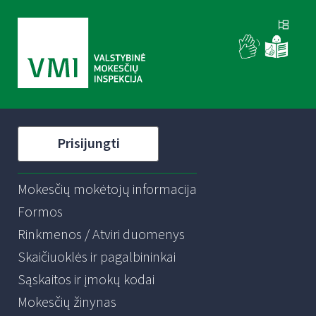
Prisijungti
Mokesčių mokėtojų informacija
Formos
Rinkmenos / Atviri duomenys
Skaičiuoklės ir pagalbininkai
Sąskaitos ir įmokų kodai
Mokesčių žinynas