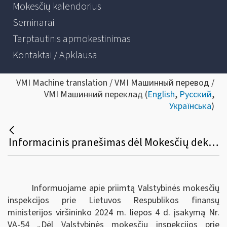
Mokesčių kalendorius
Seminarai
Tarptautinis apmokestinimas
Kontaktai / Apklausa
VMI Machine translation / VMI Машинный перевод /
VMI Машинний переклад (
English
,
Русский
,
Українська
)
Informacinis pranešimas dėl Mokesčių deklaracijų pateikimo, jų pateikimo termino pratęsimo ir mokesčių mokėtojų laikino atleidimo nuo mokesčių deklaracijų ir (arba) kitų teisės aktuose nurodytų dokumentų pateikimo taisyklių pakeitimo
Informuojame apie priimtą Valstybinės mokesčių
inspekcijos prie Lietuvos Respublikos finansų
ministerijos viršininko 2024 m. liepos 4 d. įsakymą Nr.
VA-54 „Dėl Valstybinės mokesčių inspekcijos prie