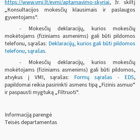
https://www.vmi.lt/evmi/aptarnavimo-skyriai
, žr. skiltį
„Konsultacijos mokesčių klausimais ir paslaugos
gyventojams“.
- Mokesčių deklaracijų, kurios mokesčių
mokėtojams (fiziniams asmenims) gali būti pildomos
telefonu, sąrašas:
Deklaracijų, kurios gali būti pildomos
telefonu, sąrašas
.
- Mokesčių deklaracijų, kurios mokesčių
mokėtojams (fiziniams asmenims) gali būti pildomos,
atvykus į VMI, sąrašas:
Formų sąrašas - EDS
,
papildomai reikia pasirinkti asmens tipą „Fizinis asmuo“
ir paspausti mygtuką „Filtruoti“
.
Informaciją parengė
Teisės departamentas