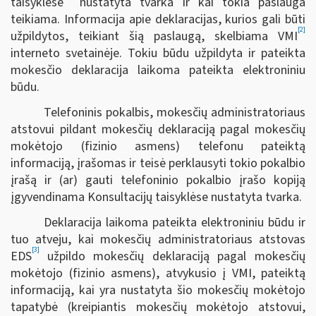
taisyklėse
nustatyta tvarka ir kai tokia paslauga
teikiama. Informacija apie deklaracijas, kurios gali būti
[2]
užpildytos, teikiant šią paslaugą, skelbiama VMI
interneto svetainėje. Tokiu būdu užpildyta ir pateikta
mokesčio deklaracija laikoma pateikta elektroniniu
būdu.
Telefoninis pokalbis, mokesčių administratoriaus
atstovui pildant mokesčių deklaraciją pagal mokesčių
mokėtojo (fizinio asmens) telefonu pateiktą
informaciją, įrašomas ir teisė perklausyti tokio pokalbio
įrašą ir (ar) gauti telefoninio pokalbio įrašo kopiją
įgyvendinama Konsultacijų taisyklėse nustatyta tvarka.
Deklaracija laikoma pateikta elektroniniu būdu ir
tuo atveju, kai mokesčių administratoriaus atstovas
[3]
EDS
užpildo mokesčių deklaraciją pagal mokesčių
mokėtojo (fizinio asmens), atvykusio į VMI, pateiktą
informaciją, kai yra nustatyta šio mokesčių mokėtojo
tapatybė (kreipiantis mokesčių mokėtojo atstovui,