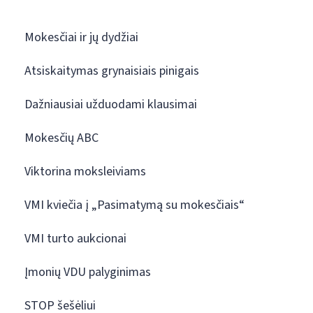
Mokesčiai ir jų dydžiai
Atsiskaitymas grynaisiais pinigais
Dažniausiai užduodami klausimai
Mokesčių ABC
Viktorina moksleiviams
VMI kviečia į „Pasimatymą su mokesčiais“
VMI turto aukcionai
Įmonių VDU palyginimas
STOP šešėliui