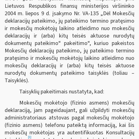
Lietuvos Respublikos finansų ministerijos viršininko
2004 m. liepos 9 d. įsakymo Nr. VA-135 „Dėl Mokesčių
deklaracijų pateikimo, jų pateikimo termino pratęsimo
ir mokesčių mokėtojų laikino atleidimo nuo mokesčių
deklaracijų ir (arba) kitų teisės aktuose nurodytų
dokumentų pateikimo“ pakeitimo“, kuriuo pakeistos
Mokesčių deklaracijų pateikimo, jų pateikimo termino
pratęsimo ir mokesčių mokėtojų laikino atleidimo nuo
mokesčių deklaracijų ir (arba) kitų teisės aktuose
nurodytų dokumentų pateikimo taisyklės (toliau –
Taisyklės).
Taisyklių pakeitimais nustatyta, kad:
Mokesčių mokėtojo (fizinio asmens) mokesčių
deklaraciją, jam pageidaujant, gali užpildyti mokesčių
administratoriaus atstovas pagal mokesčių mokėtojo
(fizinio asmens) telefonu pateiktą informaciją, kai šis
mokesčių mokėtojas yra autentifikuotas Konsultacijų
[1]