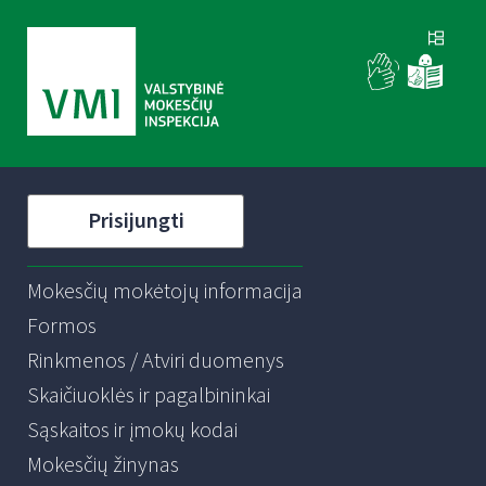
Prisijungti
Mokesčių mokėtojų informacija
Formos
Rinkmenos / Atviri duomenys
Skaičiuoklės ir pagalbininkai
Sąskaitos ir įmokų kodai
Mokesčių žinynas