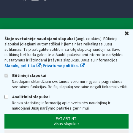
Valstybinė mokesčių inspekcija prie Lietuvos
U
Respublikos finansų ministerijos
Šioje svetainėje naudojami slapukai
(angl. cookies). Būtinieji
slapukai įdiegiami automatiškai ir jiems nėra reikalingas Jūsų
Biudžetinė įstaiga. Juridinio asmens kodas — 188659752,
sutikimas. Taip pat galite sutikti ir su kitų slapukų naudojimu. Savo
adresas: Vasario 16-osios g. 14, 01107 Vilnius, Lietuva, el.paštas:
sutikimą bet kada galėsite atšaukti pakeisdami interneto naršyklės
vmi@vmi.lt
, E. pristatymo dėžutės adresas 188659752
nustatymus ir ištrindami įrašytus slapukus. Daugiau informacijos
Duomenys apie Valstybinę mokesčių inspekciją prie Lietuvos
Slapukų politika
;
Privatumo politika.
Respublikos finansų ministerijos kaupiami ir saugomi Juridinių
asmenų registre
Būtinieji slapukai
Naudojami sklandžiam svetainės veikimui ir įgalina pagrindines
svetainės funkcijas. Be šių slapukų svetainė negali tinkamai veikti.
Analitiniai slapukai
Renka statistinę informaciją apie svetainės naudojimą ir
naudojami Jūsų naršymo patirties gerinimui.
PATVIRTINTI
Visus slapukus