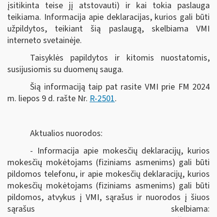
įsitikinta teise jį atstovauti) ir kai tokia paslauga
teikiama. Informacija apie deklaracijas, kurios gali būti
užpildytos, teikiant šią paslaugą, skelbiama VMI
interneto svetainėje.
Taisyklės papildytos ir kitomis nuostatomis,
susijusiomis su duomenų sauga.
Šią informaciją taip pat rasite VMI prie FM 2024
m. liepos 9 d. rašte Nr.
R-2501
.
Aktualios nuorodos:
- Informacija apie mokesčių deklaracijų, kurios
mokesčių mokėtojams (fiziniams asmenims) gali būti
pildomos telefonu, ir apie mokesčių deklaracijų, kurios
mokesčių mokėtojams (fiziniams asmenims) gali būti
pildomos, atvykus į VMI, sąrašus ir nuorodos į šiuos
sąrašus skelbiama: