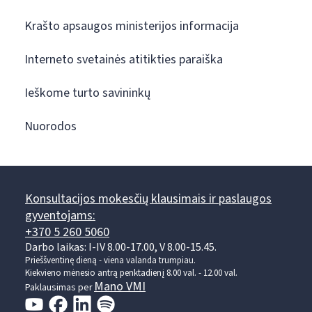
Krašto apsaugos ministerijos informacija
Interneto svetainės atitikties paraiška
Ieškome turto savininkų
Nuorodos
Konsultacijos mokesčių klausimais ir paslaugos
gyventojams:
+370 5 260 5060
Darbo laikas: I-IV 8.00-17.00, V 8.00-15.45.
Prieššventinę dieną - viena valanda trumpiau.
Kiekvieno mėnesio antrą penktadienį 8.00 val. - 12.00 val.
Mano VMI
Paklausimas per