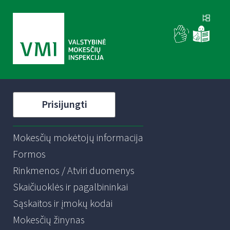
Prisijungti
Mokesčių mokėtojų informacija
Formos
Rinkmenos / Atviri duomenys
Skaičiuoklės ir pagalbininkai
Sąskaitos ir įmokų kodai
Mokesčių žinynas