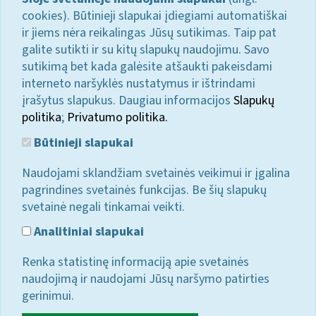
cookies). Būtinieji slapukai įdiegiami automatiškai
ir jiems nėra reikalingas Jūsų sutikimas. Taip pat
galite sutikti ir su kitų slapukų naudojimu. Savo
sutikimą bet kada galėsite atšaukti pakeisdami
interneto naršyklės nustatymus ir ištrindami
įrašytus slapukus. Daugiau informacijos
Slapukų
politika
;
Privatumo politika.
Būtinieji slapukai
Naudojami sklandžiam svetainės veikimui ir įgalina
pagrindines svetainės funkcijas. Be šių slapukų
svetainė negali tinkamai veikti.
Analitiniai slapukai
Renka statistinę informaciją apie svetainės
naudojimą ir naudojami Jūsų naršymo patirties
gerinimui.