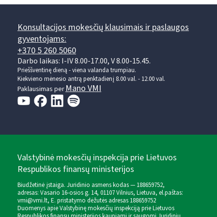
Konsultacijos mokesčių klausimais ir paslaugos
gyventojams:
+370 5 260 5060
Darbo laikas: I-IV 8.00-17.00, V 8.00-15.45.
Prieššventinę dieną - viena valanda trumpiau.
Kiekvieno mėnesio antrą penktadienį 8.00 val. - 12.00 val.
Mano VMI
Paklausimas per
Valstybinė mokesčių inspekcija prie Lietuvos
Respublikos finansų ministerijos
Biudžetinė įstaiga. Juridinio asmens kodas — 188659752,
adresas: Vasario 16-osios g. 14, 01107 Vilnius, Lietuva, el.paštas:
vmi@vmi.lt
, E. pristatymo dėžutės adresas 188659752
Duomenys apie Valstybinę mokesčių inspekciją prie Lietuvos
Respublikos finansų ministerijos kaupiami ir saugomi Juridinių