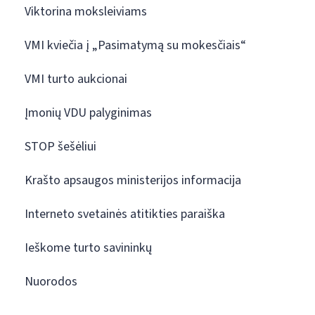
Viktorina moksleiviams
VMI kviečia į „Pasimatymą su mokesčiais“
VMI turto aukcionai
Įmonių VDU palyginimas
STOP šešėliui
Krašto apsaugos ministerijos informacija
Interneto svetainės atitikties paraiška
Ieškome turto savininkų
Nuorodos