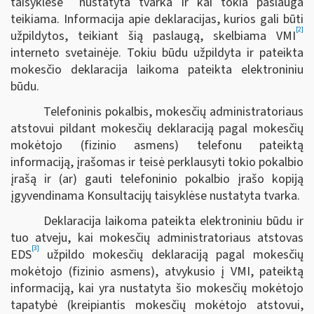
taisyklėse
nustatyta tvarka ir kai tokia paslauga
teikiama. Informacija apie deklaracijas, kurios gali būti
[2]
užpildytos, teikiant šią paslaugą, skelbiama VMI
interneto svetainėje. Tokiu būdu užpildyta ir pateikta
mokesčio deklaracija laikoma pateikta elektroniniu
būdu.
Telefoninis pokalbis, mokesčių administratoriaus
atstovui pildant mokesčių deklaraciją pagal mokesčių
mokėtojo (fizinio asmens) telefonu pateiktą
informaciją, įrašomas ir teisė perklausyti tokio pokalbio
įrašą ir (ar) gauti telefoninio pokalbio įrašo kopiją
įgyvendinama Konsultacijų taisyklėse nustatyta tvarka.
Deklaracija laikoma pateikta elektroniniu būdu ir
tuo atveju, kai mokesčių administratoriaus atstovas
[3]
EDS
užpildo mokesčių deklaraciją pagal mokesčių
mokėtojo (fizinio asmens), atvykusio į VMI, pateiktą
informaciją, kai yra nustatyta šio mokesčių mokėtojo
tapatybė (kreipiantis mokesčių mokėtojo atstovui,