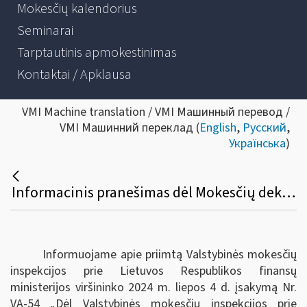
Mokesčių kalendorius
Seminarai
Tarptautinis apmokestinimas
Kontaktai / Apklausa
VMI Machine translation / VMI Машинный перевод /
VMI Машинний переклад (
English
,
Русский
,
Українська
)
Informacinis pranešimas dėl Mokesčių deklaracijų pateikimo, jų pateikimo termino pratęsimo ir mokesčių mokėtojų laikino atleidimo nuo mokesčių deklaracijų ir (arba) kitų teisės aktuose nurodytų dokumentų pateikimo taisyklių pakeitimo
Informuojame apie priimtą Valstybinės mokesčių
inspekcijos prie Lietuvos Respublikos finansų
ministerijos viršininko 2024 m. liepos 4 d. įsakymą Nr.
VA-54 „Dėl Valstybinės mokesčių inspekcijos prie