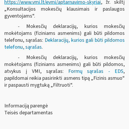
https://www.vmi.lt/evmi/aptarnavimo-skyriai
, žr. skiltį
„Konsultacijos mokesčių klausimais ir paslaugos
gyventojams“.
- Mokesčių deklaracijų, kurios mokesčių
mokėtojams (fiziniams asmenims) gali būti pildomos
telefonu, sąrašas:
Deklaracijų, kurios gali būti pildomos
telefonu, sąrašas
.
- Mokesčių deklaracijų, kurios mokesčių
mokėtojams (fiziniams asmenims) gali būti pildomos,
atvykus į VMI, sąrašas:
Formų sąrašas - EDS
,
papildomai reikia pasirinkti asmens tipą „Fizinis asmuo“
ir paspausti mygtuką „Filtruoti“
.
Informaciją parengė
Teisės departamentas