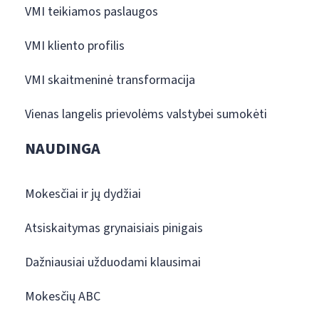
VMI teikiamos paslaugos
VMI kliento profilis
VMI skaitmeninė transformacija
Vienas langelis prievolėms valstybei sumokėti
NAUDINGA
Mokesčiai ir jų dydžiai
Atsiskaitymas grynaisiais pinigais
Dažniausiai užduodami klausimai
Mokesčių ABC