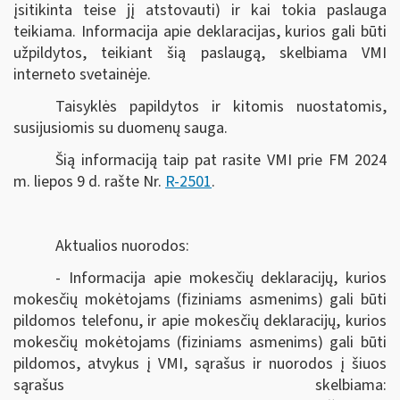
įsitikinta teise jį atstovauti) ir kai tokia paslauga
teikiama. Informacija apie deklaracijas, kurios gali būti
užpildytos, teikiant šią paslaugą, skelbiama VMI
interneto svetainėje.
Taisyklės papildytos ir kitomis nuostatomis,
susijusiomis su duomenų sauga.
Šią informaciją taip pat rasite VMI prie FM 2024
m. liepos 9 d. rašte Nr.
R-2501
.
Aktualios nuorodos:
- Informacija apie mokesčių deklaracijų, kurios
mokesčių mokėtojams (fiziniams asmenims) gali būti
pildomos telefonu, ir apie mokesčių deklaracijų, kurios
mokesčių mokėtojams (fiziniams asmenims) gali būti
pildomos, atvykus į VMI, sąrašus ir nuorodos į šiuos
sąrašus skelbiama: