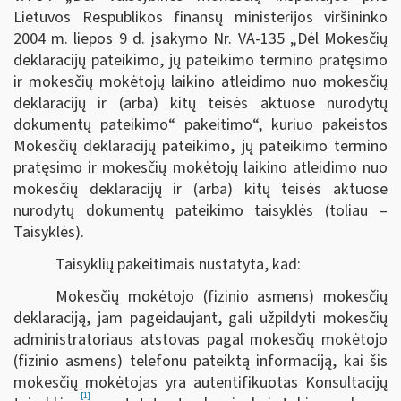
Lietuvos Respublikos finansų ministerijos viršininko
2004 m. liepos 9 d. įsakymo Nr. VA-135 „Dėl Mokesčių
deklaracijų pateikimo, jų pateikimo termino pratęsimo
ir mokesčių mokėtojų laikino atleidimo nuo mokesčių
deklaracijų ir (arba) kitų teisės aktuose nurodytų
dokumentų pateikimo“ pakeitimo“, kuriuo pakeistos
Mokesčių deklaracijų pateikimo, jų pateikimo termino
pratęsimo ir mokesčių mokėtojų laikino atleidimo nuo
mokesčių deklaracijų ir (arba) kitų teisės aktuose
nurodytų dokumentų pateikimo taisyklės (toliau –
Taisyklės).
Taisyklių pakeitimais nustatyta, kad:
Mokesčių mokėtojo (fizinio asmens) mokesčių
deklaraciją, jam pageidaujant, gali užpildyti mokesčių
administratoriaus atstovas pagal mokesčių mokėtojo
(fizinio asmens) telefonu pateiktą informaciją, kai šis
mokesčių mokėtojas yra autentifikuotas Konsultacijų
[1]