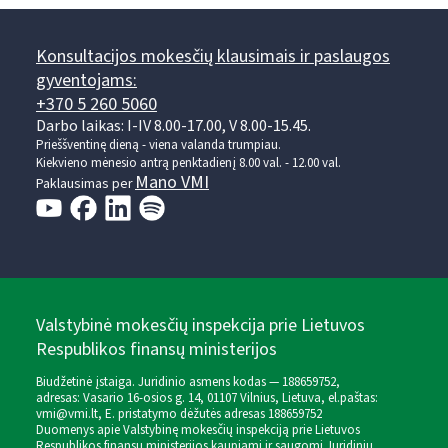
Konsultacijos mokesčių klausimais ir paslaugos
gyventojams:
+370 5 260 5060
Darbo laikas: I-IV 8.00-17.00, V 8.00-15.45.
Prieššventinę dieną - viena valanda trumpiau.
Kiekvieno mėnesio antrą penktadienį 8.00 val. - 12.00 val.
Mano VMI
Paklausimas per
Valstybinė mokesčių inspekcija prie Lietuvos
Respublikos finansų ministerijos
Biudžetinė įstaiga. Juridinio asmens kodas — 188659752,
adresas: Vasario 16-osios g. 14, 01107 Vilnius, Lietuva, el.paštas:
vmi@vmi.lt
, E. pristatymo dėžutės adresas 188659752
Duomenys apie Valstybinę mokesčių inspekciją prie Lietuvos
Respublikos finansų ministerijos kaupiami ir saugomi Juridinių