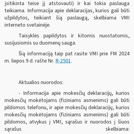
įsitikinta teise jį atstovauti) ir kai tokia paslauga
teikiama. Informacija apie deklaracijas, kurios gali būti
užpildytos, teikiant šią paslaugą, skelbiama VMI
interneto svetainėje.
Taisyklės papildytos ir kitomis nuostatomis,
susijusiomis su duomenų sauga.
Šią informaciją taip pat rasite VMI prie FM 2024
m. liepos 9 d. rašte Nr.
R-2501
.
Aktualios nuorodos:
- Informacija apie mokesčių deklaracijų, kurios
mokesčių mokėtojams (fiziniams asmenims) gali būti
pildomos telefonu, ir apie mokesčių deklaracijų, kurios
mokesčių mokėtojams (fiziniams asmenims) gali būti
pildomos, atvykus į VMI, sąrašus ir nuorodos į šiuos
sąrašus skelbiama: