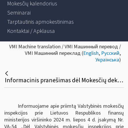
Mokesčių kalendorius
Seminarai
Tarptautinis apmokestinimas
Kontaktai / Apklausa
VMI Machine translation / VMI Машинный перевод /
VMI Машинний переклад (
English
,
Русский
,
Українська
)
Informacinis pranešimas dėl Mokesčių deklaracijų pateikimo, jų pateikimo termino pratęsimo ir mokesčių mokėtojų laikino atleidimo nuo mokesčių deklaracijų ir (arba) kitų teisės aktuose nurodytų dokumentų pateikimo taisyklių pakeitimo
Informuojame apie priimtą Valstybinės mokesčių
inspekcijos prie Lietuvos Respublikos finansų
ministerijos viršininko 2024 m. liepos 4 d. įsakymą Nr.
VA-54 „Dėl Valstybinės mokesčių inspekcijos prie