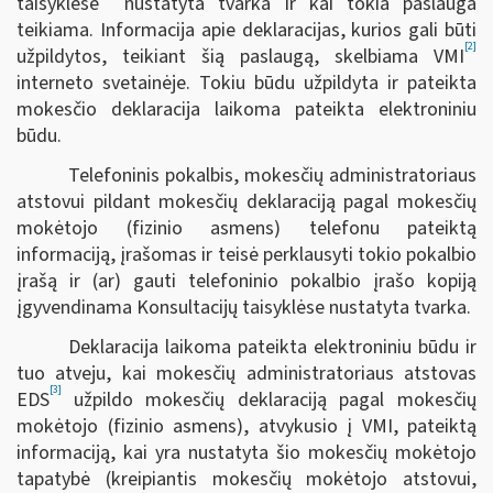
taisyklėse
nustatyta tvarka ir kai tokia paslauga
teikiama. Informacija apie deklaracijas, kurios gali būti
[2]
užpildytos, teikiant šią paslaugą, skelbiama VMI
interneto svetainėje. Tokiu būdu užpildyta ir pateikta
mokesčio deklaracija laikoma pateikta elektroniniu
būdu.
Telefoninis pokalbis, mokesčių administratoriaus
atstovui pildant mokesčių deklaraciją pagal mokesčių
mokėtojo (fizinio asmens) telefonu pateiktą
informaciją, įrašomas ir teisė perklausyti tokio pokalbio
įrašą ir (ar) gauti telefoninio pokalbio įrašo kopiją
įgyvendinama Konsultacijų taisyklėse nustatyta tvarka.
Deklaracija laikoma pateikta elektroniniu būdu ir
tuo atveju, kai mokesčių administratoriaus atstovas
[3]
EDS
užpildo mokesčių deklaraciją pagal mokesčių
mokėtojo (fizinio asmens), atvykusio į VMI, pateiktą
informaciją, kai yra nustatyta šio mokesčių mokėtojo
tapatybė (kreipiantis mokesčių mokėtojo atstovui,