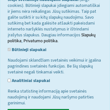
cookies). Būtinieji slapukai įdiegiami automatiškai
ir jiems nėra reikalingas Jūsų sutikimas. Taip pat
galite sutikti ir su kitų slapukų naudojimu. Savo
sutikimą bet kada galėsite atšaukti pakeisdami
interneto naršyklės nustatymus ir ištrindami
įrašytus slapukus. Daugiau informacijos
Slapukų
politika
;
Privatumo politika.
Būtinieji slapukai
Naudojami sklandžiam svetainės veikimui ir įgalina
pagrindines svetainės funkcijas. Be šių slapukų
svetainė negali tinkamai veikti.
Analitiniai slapukai
Renka statistinę informaciją apie svetainės
naudojimą ir naudojami Jūsų naršymo patirties
gerinimui.