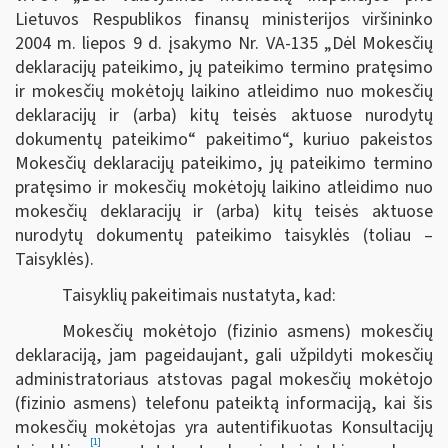
Lietuvos Respublikos finansų ministerijos viršininko
2004 m. liepos 9 d. įsakymo Nr. VA-135 „Dėl Mokesčių
deklaracijų pateikimo, jų pateikimo termino pratęsimo
ir mokesčių mokėtojų laikino atleidimo nuo mokesčių
deklaracijų ir (arba) kitų teisės aktuose nurodytų
dokumentų pateikimo“ pakeitimo“, kuriuo pakeistos
Mokesčių deklaracijų pateikimo, jų pateikimo termino
pratęsimo ir mokesčių mokėtojų laikino atleidimo nuo
mokesčių deklaracijų ir (arba) kitų teisės aktuose
nurodytų dokumentų pateikimo taisyklės (toliau –
Taisyklės).
Taisyklių pakeitimais nustatyta, kad:
Mokesčių mokėtojo (fizinio asmens) mokesčių
deklaraciją, jam pageidaujant, gali užpildyti mokesčių
administratoriaus atstovas pagal mokesčių mokėtojo
(fizinio asmens) telefonu pateiktą informaciją, kai šis
mokesčių mokėtojas yra autentifikuotas Konsultacijų
[1]