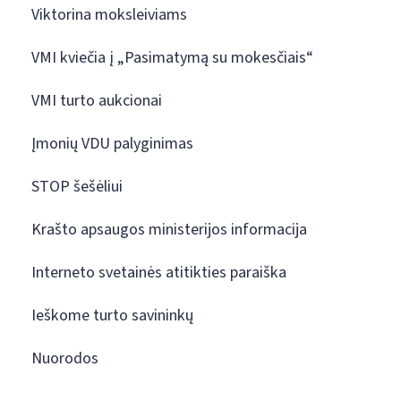
Viktorina moksleiviams
VMI kviečia į „Pasimatymą su mokesčiais“
VMI turto aukcionai
Įmonių VDU palyginimas
STOP šešėliui
Krašto apsaugos ministerijos informacija
Interneto svetainės atitikties paraiška
Ieškome turto savininkų
Nuorodos