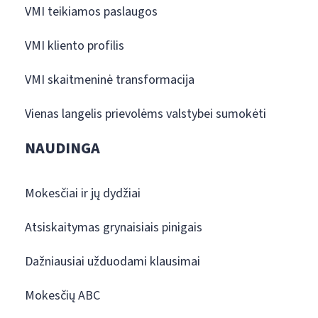
VMI teikiamos paslaugos
VMI kliento profilis
VMI skaitmeninė transformacija
Vienas langelis prievolėms valstybei sumokėti
NAUDINGA
Mokesčiai ir jų dydžiai
Atsiskaitymas grynaisiais pinigais
Dažniausiai užduodami klausimai
Mokesčių ABC