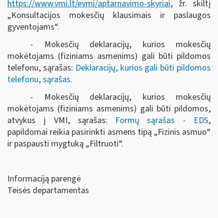
https://www.vmi.lt/evmi/aptarnavimo-skyriai
, žr. skiltį
„Konsultacijos mokesčių klausimais ir paslaugos
gyventojams“.
- Mokesčių deklaracijų, kurios mokesčių
mokėtojams (fiziniams asmenims) gali būti pildomos
telefonu, sąrašas:
Deklaracijų, kurios gali būti pildomos
telefonu, sąrašas
.
- Mokesčių deklaracijų, kurios mokesčių
mokėtojams (fiziniams asmenims) gali būti pildomos,
atvykus į VMI, sąrašas:
Formų sąrašas - EDS
,
papildomai reikia pasirinkti asmens tipą „Fizinis asmuo“
ir paspausti mygtuką „Filtruoti“
.
Informaciją parengė
Teisės departamentas