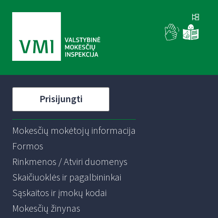
Prisijungti
Mokesčių mokėtojų informacija
Formos
Rinkmenos / Atviri duomenys
Skaičiuoklės ir pagalbininkai
Sąskaitos ir įmokų kodai
Mokesčių žinynas