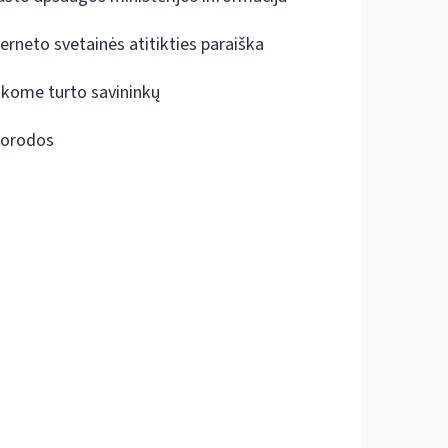
terneto svetainės atitikties paraiška
škome turto savininkų
orodos