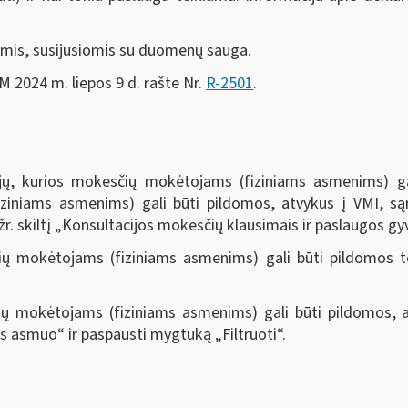
tomis, susijusiomis su duomenų sauga.
FM 2024 m. liepos 9 d. rašte Nr.
R-2501
.
ijų, kurios mokesčių mokėtojams (fiziniams asmenims) ga
ziniams asmenims) gali būti pildomos, atvykus į VMI, są
 žr. skiltį „Konsultacijos mokesčių klausimais ir paslaugos 
čių mokėtojams (fiziniams asmenims) gali būti pildomos t
ių mokėtojams (fiziniams asmenims) gali būti pildomos, 
nis asmuo“ ir paspausti mygtuką „Filtruoti“
.