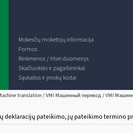
Mokesčių mokėtojų informacija
Formos
Rinkmenos / Atviri duomenys
Skaičiuoklės ir pagalbininkai
Sąskaitos ir įmokų kodai
Machine translation / VMI Машинный перевод / VMI Машин