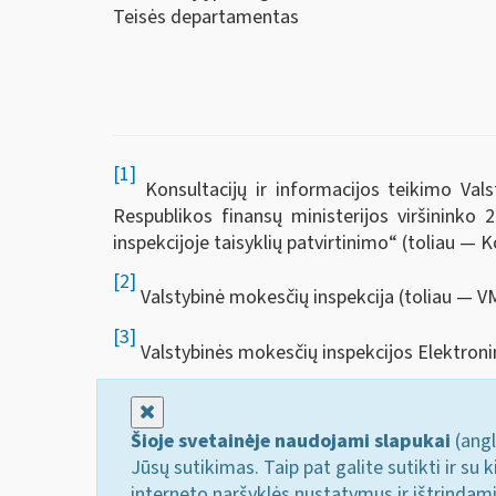
Teisės departamentas
[1]
Konsultacijų ir informacijos teikimo Vals
Respublikos finansų ministerijos viršininko
inspekcijoje taisyklių patvirtinimo“ (toliau — K
[2]
Valstybinė mokesčių inspekcija (toliau — VM
[3]
Valstybinės mokesčių inspekcijos Elektroni
Uždaryti
Šioje svetainėje naudojami slapukai
(angl
Jūsų sutikimas. Taip pat galite sutikti ir s
interneto naršyklės nustatymus ir ištrindam