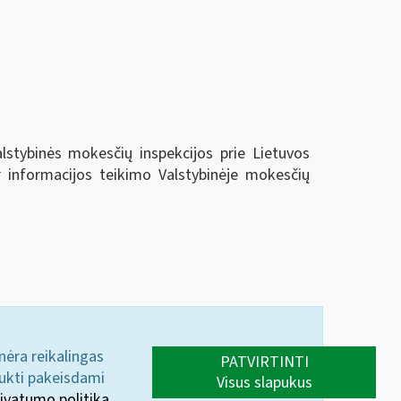
alstybinės mokesčių inspekcijos prie Lietuvos
r informacijos teikimo Valstybinėje mokesčių
 nėra reikalingas
PATVIRTINTI
aukti pakeisdami
Visus slapukus
ivatumo politika.