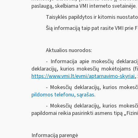
paslaugą, skelbiama VMI interneto svetainėje.
Taisyklės papildytos ir kitomis nuosta
Šią informaciją taip pat rasite VMI prie 
Aktualios nuorodos:
- Informacija apie mokesčių deklarac
deklaracijų, kurios mokesčių mokėtojams (fi
https://www.vmi.lt/evmi/aptarnavimo-skyriai
,
- Mokesčių deklaracijų, kurios mokes
pildomos telefonu, sąrašas
.
- Mokesčių deklaracijų, kurios mokesč
papildomai reikia pasirinkti asmens tipą „Fizi
Informaciją parengė