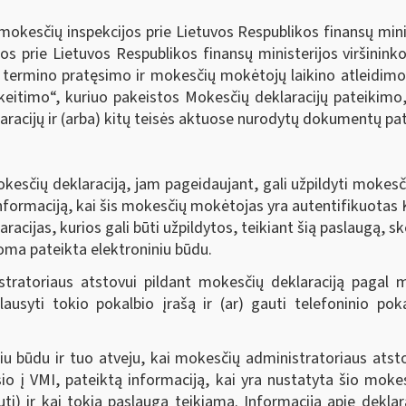
okesčių inspekcijos prie Lietuvos Respublikos finansų minis
os prie Lietuvos Respublikos finansų ministerijos viršinin
 termino pratęsimo ir mokesčių mokėtojų laikino atleidimo n
itimo“, kuriuo pakeistos Mokesčių deklaracijų pateikimo,
acijų ir (arba) kitų teisės aktuose nurodytų dokumentų pate
esčių deklaraciją, jam pageidaujant, gali užpildyti mokes
nformaciją, kai šis mokesčių mokėtojas yra autentifikuotas K
racijas, kurios gali būti užpildytos, teikiant šią paslaugą, 
koma pateikta elektroniniu būdu.
stratoriaus atstovui pildant mokesčių deklaraciją pagal
lausyti tokio pokalbio įrašą ir (ar) gauti telefoninio po
niu būdu ir tuo atveju, kai mokesčių administratoriaus ats
o į VMI, pateiktą informaciją, kai yra nustatyta šio mok
ti) ir kai tokia paslauga teikiama. Informacija apie deklara