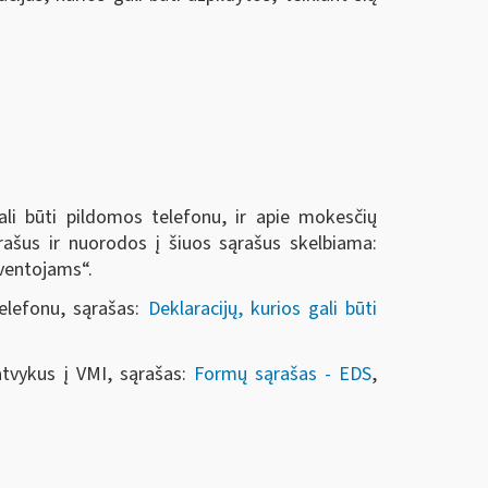
li būti pildomos telefonu, ir apie mokesčių
rašus ir nuorodos į šiuos sąrašus skelbiama:
gyventojams“.
elefonu, sąrašas:
Deklaracijų, kurios gali būti
atvykus į VMI, sąrašas:
Formų sąrašas - EDS
,