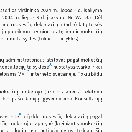
terijos viršininko 2024 m. liepos 4 d. įsakymą
ko 2004 m. liepos 9 d. įsakymo Nr. VA-135 „Dėl
uo mokesčių deklaracijų ir (arba) kitų teisės
 jų pateikimo termino pratęsimo ir mokesčių
ikimo taisyklės (toliau – Taisyklės).
čių administratoriaus atstovas pagal mokesčių
[1]
onsultacijų taisyklėse
nustatyta tvarka ir kai
[2]
skelbiama VMI
interneto svetainėje. Tokiu būdu
 mokesčių mokėtojo (fizinio asmens) telefonu
kalbio įrašo kopiją įgyvendinama Konsultacijų
[3]
tovas EDS
užpildo mokesčių deklaraciją pagal
esčių mokėtojo tapatybė (kreipiantis mokesčių
cijas, kurios gali būti užpildytos, teikiant šią