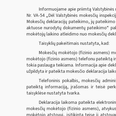
Informuojame apie priimtą Valstybinės m
Nr. VA-54 „Dėl Valstybinės mokesčių inspekcij
Mokesčių deklaracijų pateikimo, jų pateikimo
aktuose nurodytų dokumentų pateikimo“ pake
mokėtojų laikino atleidimo nuo mokesčių deklar
Taisyklių pakeitimais nustatyta, kad:
Mokesčių mokėtojo (fizinio asmens) mok
mokėtojo (fizinio asmens) telefonu pateiktą i
tokia paslauga teikiama. Informacija apie dekla
užpildyta ir pateikta mokesčio deklaracija lai
Telefoninis pokalbis, mokesčių admini
pateiktą informaciją, įrašomas ir teisė perk
taisyklėse nustatyta tvarka.
Deklaracija laikoma pateikta elektroni
mokesčių mokėtojo (fizinio asmens), atvykusi
mokėtojo atstovui, įsitikinta teise jį atstovau