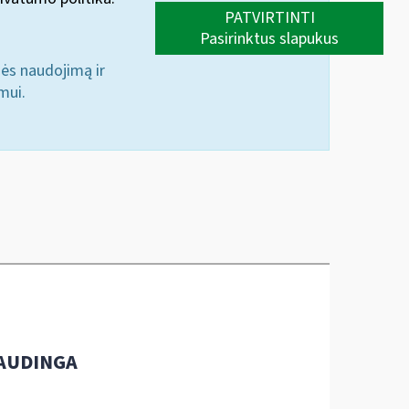
PATVIRTINTI
Pasirinktus slapukus
nės naudojimą ir
mui.
AUDINGA