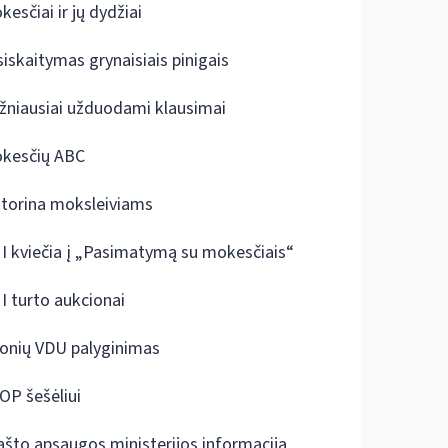
kesčiai ir jų dydžiai
siskaitymas grynaisiais pinigais
žniausiai užduodami klausimai
kesčių ABC
ktorina moksleiviams
I kviečia į „Pasimatymą su mokesčiais“
I turto aukcionai
onių VDU palyginimas
OP šešėliui
ašto apsaugos ministerijos informacija