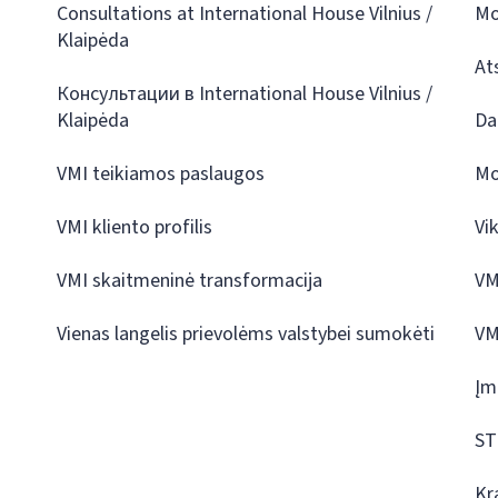
Consultations at International House Vilnius /
Mo
Klaipėda
At
Консультации в International House Vilnius /
Klaipėda
Da
VMI teikiamos paslaugos
Mo
VMI kliento profilis
Vi
VMI skaitmeninė transformacija
VM
Vienas langelis prievolėms valstybei sumokėti
VM
Įm
ST
Kr