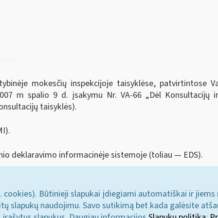
tybinėje mokesčių inspekcijoje taisyklėse, patvirtintose V
 2007 m spalio 9 d. įsakymu Nr. VA-66 „Dėl Konsultacijų i
onsultacijų taisyklės).
I).
nio deklaravimo informacinėje sistemoje (toliau — EDS).
. cookies). Būtinieji slapukai įdiegiami automatiškai ir jiems
u kitų slapukų naudojimu. Savo sutikimą bet kada galėsite atš
i įrašytus slapukus. Daugiau informacijos
Slapukų politika
;
Pr