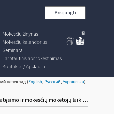
Prisijungti
Mokesčių žinynas
Mokesčių kalendorius
Seminarai
Tarptautinis apmokestinimas
Kontaktai / Apklausa
ний переклад (
English
,
Русский
,
Українська
)
Informacinis pranešimas dėl Mokesčių deklaracijų pateikimo, jų pateikimo termino pratęsimo ir mokesčių mokėtojų laikino atleidimo nuo mokesčių deklaracijų ir (arba) kitų teisės aktuose nurodytų dokumentų pateikimo taisyklių pakeitimo