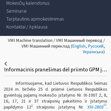
Mokesčių kalendorius
Seminarai
Tarptautinis apmokestinimas
Kontaktai / Apklausa
VMI Machine translation / VMI Машинный перевод /
VMI Машинний переклад (
English
,
Русский
,
Українська
)
Informacinis pranešimas dėl priimto GPM įstatymo Nr. LX- 1007 2, 8, 16, 17, 21 ir 37 straipsnių pakeitimo ir įstatymo papildymo 12-1 straipsniu įstatymo Nr. XIV-2803
Informuojame, kad Lietuvos Respublikos Seimas
2024 m. birželio 25 d. priėmė Lietuvos Respublikos
gyventojų pajamų mokesčio įstatymo Nr. IX-1007 2, 8,
16, 17, 21 ir 37 straipsnių pakeitimo ir Įstatymo
[1]
1
papildymo 12
straipsniu įstatymą Nr.
XIV-2803
.