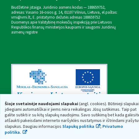
Biudžetinė įstaiga. Juridinio asmens kodas — 188659752,
adresas: Vasario 16-osios g. 14, 01107 Vilnius, Lietuva, el.paštas:
vmi@vmi.lt
, E. pristatymo dėžutės adresas 188659752
Duomenys apie Valstybinę mokesčių inspekciją prie Lietuvos
Respublikos finansų ministerijos kaupiami ir saugomi Juridinių
asmenų registre
Šioje svetainėje naudojami slapukai
(angl. cookies). Būtinieji slapukai
įdiegiami automatiškai ir jiems nėra reikalingas Jūsų sutikimas. Taip pat
galite sutikti ir su kitų slapukų naudojimu. Savo sutikimą bet kada galėsit
atšaukti pakeisdami interneto naršyklės nustatymus ir ištrindami įrašytu
slapukus. Daugiau informacijos
Slapukų politika
;
Privatumo
politika.