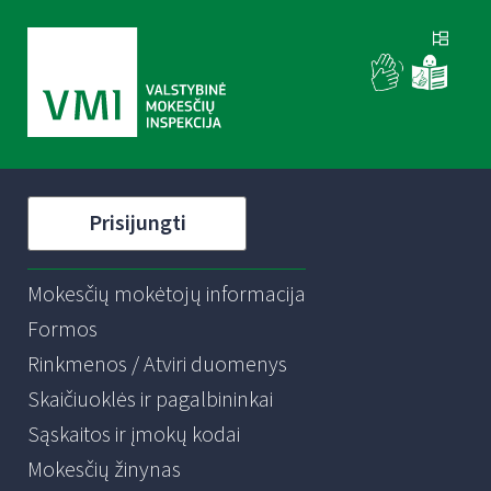
Prisijungti
Mokesčių mokėtojų informacija
Formos
Rinkmenos / Atviri duomenys
Skaičiuoklės ir pagalbininkai
Sąskaitos ir įmokų kodai
Mokesčių žinynas