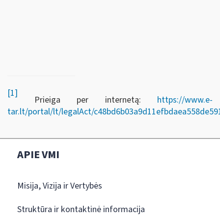
[1]
Prieiga per internetą:
https://www.e-
tar.lt/portal/lt/legalAct/c48bd6b03a9d11efbdaea558de59
APIE VMI
Misija, Vizija ir Vertybės
Struktūra ir kontaktinė informacija