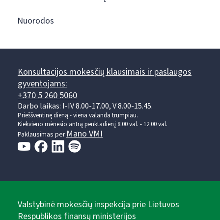
Nuorodos
Konsultacijos mokesčių klausimais ir paslaugos
gyventojams:
+370 5 260 5060
Darbo laikas: I-IV 8.00-17.00, V 8.00-15.45.
Prieššventinę dieną - viena valanda trumpiau.
Kiekvieno mėnesio antrą penktadienį 8.00 val. - 12.00 val.
Mano VMI
Paklausimas per
Valstybinė mokesčių inspekcija prie Lietuvos
Respublikos finansų ministerijos