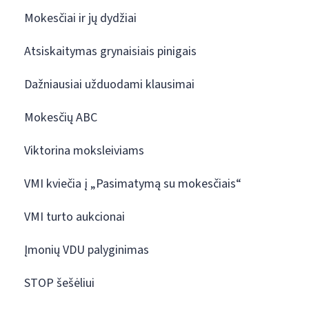
Mokesčiai ir jų dydžiai
Atsiskaitymas grynaisiais pinigais
Dažniausiai užduodami klausimai
Mokesčių ABC
Viktorina moksleiviams
VMI kviečia į „Pasimatymą su mokesčiais“
VMI turto aukcionai
Įmonių VDU palyginimas
STOP šešėliui