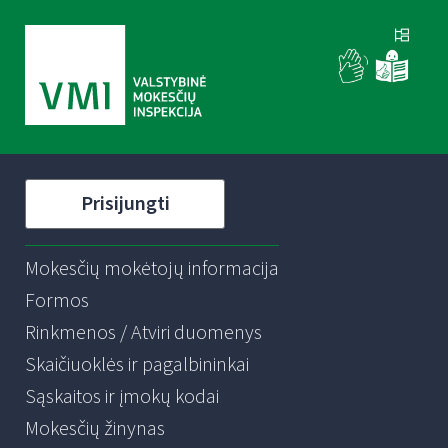
Prisijungti
Mokesčių mokėtojų informacija
Formos
Rinkmenos / Atviri duomenys
Skaičiuoklės ir pagalbininkai
Sąskaitos ir įmokų kodai
Mokesčių žinynas