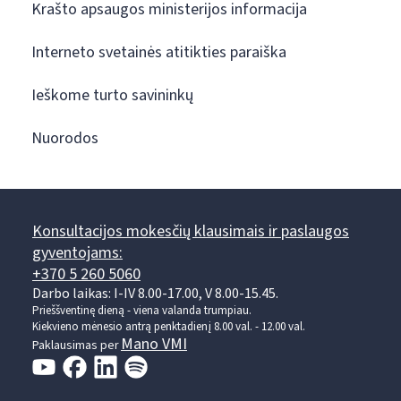
Krašto apsaugos ministerijos informacija
Interneto svetainės atitikties paraiška
Ieškome turto savininkų
Nuorodos
Konsultacijos mokesčių klausimais ir paslaugos
gyventojams:
+370 5 260 5060
Darbo laikas: I-IV 8.00-17.00, V 8.00-15.45.
Prieššventinę dieną - viena valanda trumpiau.
Kiekvieno mėnesio antrą penktadienį 8.00 val. - 12.00 val.
Mano VMI
Paklausimas per