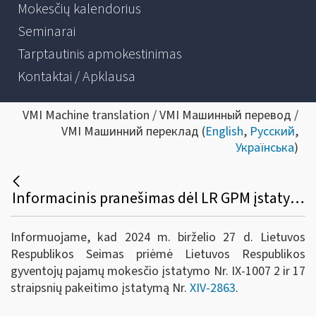
Mokesčių kalendorius
Seminarai
Tarptautinis apmokestinimas
Kontaktai / Apklausa
VMI Machine translation / VMI Машинный перевод /
VMI Машинний переклад (
English
,
Русский
,
Українська
)
Informacinis pranešimas dėl LR GPM įstatymo 2 ir 17 straipsnių pakeitimo įstatymo
Informuojame, kad 2024 m. birželio 27 d. Lietuvos
Respublikos Seimas priėmė Lietuvos Respublikos
gyventojų pajamų mokesčio įstatymo Nr. IX-1007 2 ir 17
straipsnių pakeitimo įstatymą Nr.
XIV-2863
.