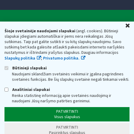
Valstybinė mokesčių inspekcija prie Lietuvos
U
Respublikos finansų ministerijos
Šioje svetainėje naudojami slapukai
(angl. cookies). Būtinieji
slapukai įdiegiami automatiškai ir jiems nėra reikalingas Jūsų
Biudžetinė įstaiga. Juridinio asmens kodas — 188659752,
sutikimas. Taip pat galite sutikti ir su kitų slapukų naudojimu. Savo
adresas: Vasario 16-osios g. 14, 01107 Vilnius, Lietuva, el.paštas:
sutikimą bet kada galėsite atšaukti pakeisdami interneto naršyklės
vmi@vmi.lt
, E. pristatymo dėžutės adresas 188659752
nustatymus ir ištrindami įrašytus slapukus. Daugiau informacijos
Duomenys apie Valstybinę mokesčių inspekciją prie Lietuvos
Slapukų politika
;
Privatumo politika.
Respublikos finansų ministerijos kaupiami ir saugomi Juridinių
asmenų registre
Būtinieji slapukai
Naudojami sklandžiam svetainės veikimui ir įgalina pagrindines
svetainės funkcijas. Be šių slapukų svetainė negali tinkamai veikti.
Analitiniai slapukai
Renka statistinę informaciją apie svetainės naudojimą ir
naudojami Jūsų naršymo patirties gerinimui.
PATVIRTINTI
Visus slapukus
PATVIRTINTI
Pasirinktus slapukus