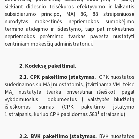
siekiant didesnio teisėkūros efektyvumo ir laikantis
subsidiarumo principo, MAĮ 86, 88 straipsniuose
nurodytas mokestinės nepriemokos sumokėjimo
termino atidėjimo ir išdėstymo, taip pat mokestinės
nepriemokos perėmimo tvarkas pavesta nustatyti
centriniam mokesčių administratoriui.
2. Kodeksų pakeitimai.
2.1. CPK pakeitimo įstatymas
.
CPK nuostatos
suderinamos su MAĮ nuostatomis, įtvirtinama VMI teisė
MAĮ nustatyta tvarka priverstinai išieškoti pagal
vykdomuosius dokumentus į valstybės biudžetą
išieškomas sumas (CPK pakeitimo įstatymo
1
1 straipsnis, kuriuo CPK papildomas 583
straipsniu).
2.2. BVK pakeitimo įstatymas.
BVK nuostatos