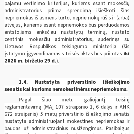
pajamų vertinimo kriterijus, kuriems esant mokesčių
administratorius priima sprendimą išieškoti šias
nepriemokas iš asmens turto, nepriemokų rūšis ir (arba)
atvejus, kuriems esant nepriemokos bus perduodamos
antstoliams anksčiau nustatytų terminų, nustato
centrinis mokesčių administratorius, suderinęs su
Lietuvos Respublikos teisingumo ministerija
(šis
įstatymo įgyvendinamasis teisės aktas bus priimtas
iki
2026 m. birželio 29 d.
).
1.4. Nustatyta priverstinio išieškojimo
senatis kai kurioms nemokestinėms nepriemokoms.
Pagal šiuo metu galiojantį teisinį
reglamentavimą (MAĮ 107 straipsnio 1, 6 dalys ir ANK
672 straipsnis) 5 metų priverstinio išieškojimo senatis
nustatyta administruojant mokestines nepriemokas ir
baudas už administracinius nusižengimus. Pasibaigus