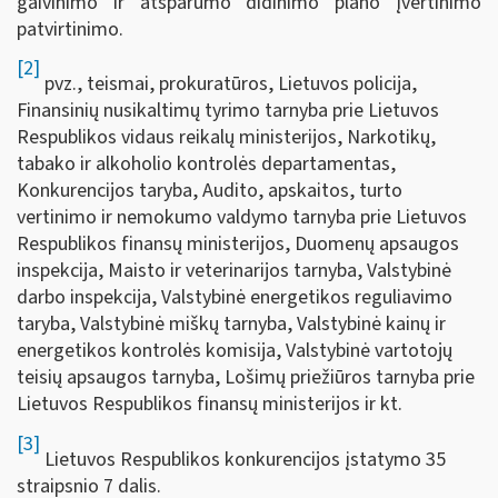
gaivinimo ir atsparumo didinimo plano įvertinimo
patvirtinimo.
[2]
pvz., teismai, prokuratūros, Lietuvos policija,
Finansinių nusikaltimų tyrimo tarnyba prie Lietuvos
Respublikos vidaus reikalų ministerijos, Narkotikų,
tabako ir alkoholio kontrolės departamentas,
Konkurencijos taryba, Audito, apskaitos, turto
vertinimo ir nemokumo valdymo tarnyba prie Lietuvos
Respublikos finansų ministerijos, Duomenų apsaugos
inspekcija, Maisto ir veterinarijos tarnyba, Valstybinė
darbo inspekcija, Valstybinė energetikos reguliavimo
taryba, Valstybinė miškų tarnyba, Valstybinė kainų ir
energetikos kontrolės komisija, Valstybinė vartotojų
teisių apsaugos tarnyba, Lošimų priežiūros tarnyba prie
Lietuvos Respublikos finansų ministerijos ir kt.
[3]
Lietuvos Respublikos konkurencijos įstatymo 35
straipsnio 7 dalis.