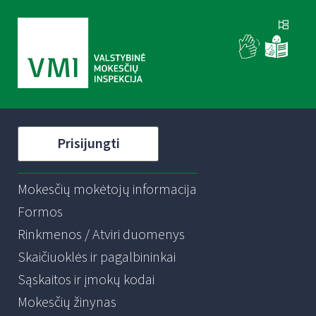
Prisijungti
Mokesčių mokėtojų informacija
Formos
Rinkmenos / Atviri duomenys
Skaičiuoklės ir pagalbininkai
Sąskaitos ir įmokų kodai
Mokesčių žinynas