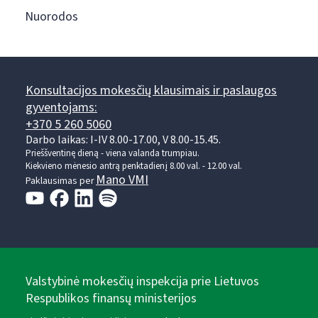
Nuorodos
Konsultacijos mokesčių klausimais ir paslaugos
gyventojams:
+370 5 260 5060
Darbo laikas: I-IV 8.00-17.00, V 8.00-15.45.
Prieššventinę dieną - viena valanda trumpiau.
Kiekvieno mėnesio antrą penktadienį 8.00 val. - 12.00 val.
Mano VMI
Paklausimas per
Valstybinė mokesčių inspekcija prie Lietuvos
Respublikos finansų ministerijos