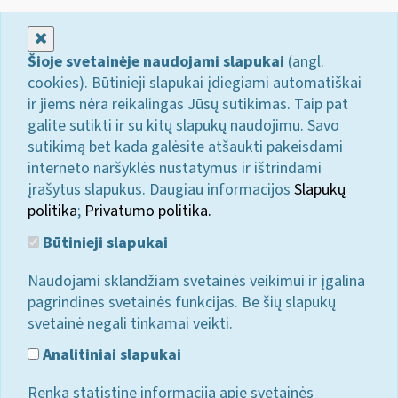
Uždaryti
Šioje svetainėje naudojami slapukai
(angl.
cookies). Būtinieji slapukai įdiegiami automatiškai
ir jiems nėra reikalingas Jūsų sutikimas. Taip pat
galite sutikti ir su kitų slapukų naudojimu. Savo
sutikimą bet kada galėsite atšaukti pakeisdami
interneto naršyklės nustatymus ir ištrindami
įrašytus slapukus. Daugiau informacijos
Slapukų
politika
;
Privatumo politika.
Būtinieji slapukai
Naudojami sklandžiam svetainės veikimui ir įgalina
pagrindines svetainės funkcijas. Be šių slapukų
svetainė negali tinkamai veikti.
Analitiniai slapukai
Renka statistinę informaciją apie svetainės