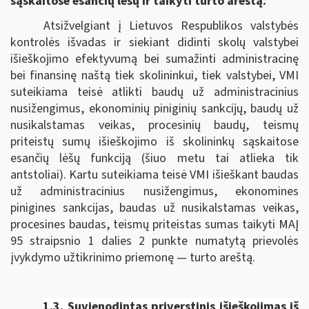
sąskaitose esančių lėšų ir taikyti turto areštą.
Atsižvelgiant į Lietuvos Respublikos valstybės
kontrolės išvadas ir siekiant didinti skolų valstybei
išieškojimo efektyvumą bei sumažinti administracinę
bei finansinę naštą tiek skolininkui, tiek valstybei, VMI
suteikiama teisė atlikti baudų už administracinius
nusižengimus, ekonominių piniginių sankcijų, baudų už
nusikalstamas veikas, procesinių baudų, teismų
priteistų sumų išieškojimo iš skolininkų sąskaitose
esančių lėšų funkciją (šiuo metu tai atlieka tik
antstoliai). Kartu suteikiama teisė VMI išieškant baudas
už administracinius nusižengimus, ekonomines
pinigines sankcijas, baudas už nusikalstamas veikas,
procesines baudas, teismų priteistas sumas taikyti MAĮ
95 straipsnio 1 dalies 2 punkte numatytą prievolės
įvykdymo užtikrinimo priemonę — turto areštą.
1.3. Suvienodintas p
riverstinis išieškojimas iš