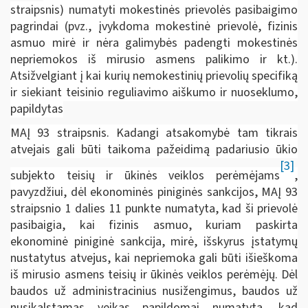
straipsnis) numatyti mokestinės prievolės pasibaigimo
pagrindai (pvz., įvykdoma mokestinė prievolė, fizinis
asmuo mirė ir nėra galimybės padengti mokestinės
nepriemokos iš mirusio asmens palikimo ir kt.).
Atsižvelgiant į kai kurių nemokestinių prievolių specifiką
ir siekiant teisinio reguliavimo aiškumo ir nuoseklumo,
papildytas
MAĮ 93 straipsnis. Kadangi atsakomybė tam tikrais
atvejais gali būti taikoma pažeidimą padariusio ūkio
[3]
subjekto teisių ir ūkinės veiklos perėmėjams
,
pavyzdžiui, dėl ekonominės piniginės sankcijos, MAĮ 93
straipsnio 1 dalies 11 punkte numatyta, kad ši prievolė
pasibaigia, kai fizinis asmuo, kuriam paskirta
ekonominė piniginė sankcija, mirė, išskyrus įstatymų
nustatytus atvejus, kai nepriemoka gali būti išieškoma
iš mirusio asmens teisių ir ūkinės veiklos perėmėjų. Dėl
baudos už administracinius nusižengimus, baudos už
nusikalstamas veikas papildomai numatyta, kad