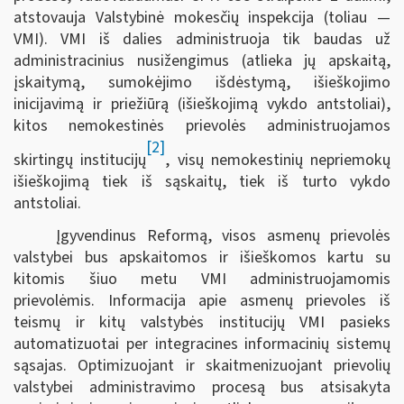
atstovauja Valstybinė mokesčių inspekcija (toliau —
VMI). VMI iš dalies administruoja tik baudas už
administracinius nusižengimus (atlieka jų apskaitą,
įskaitymą, sumokėjimo išdėstymą, išieškojimo
inicijavimą ir priežiūrą (išieškojimą vykdo antstoliai),
kitos nemokestinės prievolės administruojamos
[2]
skirtingų institucijų
, visų nemokestinių nepriemokų
išieškojimą tiek iš sąskaitų, tiek iš turto vykdo
antstoliai.
Įgyvendinus Reformą, visos asmenų prievolės
valstybei bus apskaitomos ir išieškomos kartu su
kitomis šiuo metu VMI administruojamomis
prievolėmis. Informacija apie asmenų prievoles iš
teismų ir kitų valstybės institucijų VMI pasieks
automatizuotai per integracines informacinių sistemų
sąsajas. Optimizuojant ir skaitmenizuojant prievolių
valstybei administravimo procesą bus atsisakyta