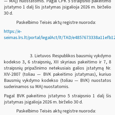
— MAĮ) nuostatomis. Pagal CPK 5 straipsnio pakeitimo
įstatymo 1 dalį šis įstatymas įsigalioja 2026 m. birželio
30 d.
Paskelbimo Teisės aktų registre nuoroda:
https://e-
seimas.lrs.lt/portal/legalAct/lt/TAD/e4857673338a11efb
3. Lietuvos Respublikos bausmių vykdymo
kodekso 3, 6 straipsnių, XII skyriaus pakeitimo ir 7, 8
straipsnių pripažinimo netekusiais galios įstatymą Nr.
XIV-2807 (toliau — BVK pakeitimo įstatymas), kuriuo
Bausmių vykdymo kodekso (toliau — BVK) nuostatos
suderinamos su MAĮ nuostatomis.
Pagal BVK pakeitimo įstatymo 5 straipsnio 1 dalį šis
įstatymas įsigalioja 2026 m. birželio 30 d.
Paskelbimo Teisės aktų registre nuoroda: