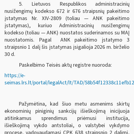
5. Lietuvos Respublikos administracinių
nusižengimų kodekso 672 ir 676 straipsnių pakeitimo
įstatymas Nr. XIV-2809 (toliau — ANK pakeitimo
įstatymas), kuriuo Administracinių nusižengimų
kodekso (toliau — ANK) nuostatos suderinamos su MAĮ
nuostatomis. Pagal ANK pakeitimo įstatymo 3
straipsnio 1 dalį šis įstatymas įsigalioja 2026 m. birželio
30 d.
Paskelbimo Teisės aktų registre nuoroda:
https://e-
seimas.lrs.lt/portal/legalAct/lt/TAD/58b54f12338c11efb
Pažymėtina, kad šiuo metu asmenims skirtų
ekonominių piniginių sankcijų išieškojimą inicijuoja
atitinkamus sprendimus priėmusi institucija,
išieškojimą vykdo antstoliai, o valstybei vykdymo
procese, vadovaudamasi CPK 638 straipsnio 2 dalimi,