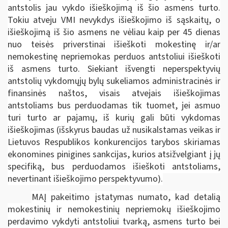
antstolis jau vykdo išieškojimą iš šio asmens turto.
Tokiu atveju VMI nevykdys išieškojimo iš sąskaitų, o
išieškojimą iš šio asmens ne vėliau kaip per 45 dienas
nuo teisės priverstinai išieškoti mokestinę ir/ar
nemokestinę nepriemokas perduos antstoliui išieškoti
iš asmens turto. Siekiant išvengti neperspektyvių
antstolių vykdomųjų bylų sukeliamos administracinės ir
finansinės naštos, visais atvejais išieškojimas
antstoliams bus perduodamas tik tuomet, jei asmuo
turi turto ar pajamų, iš kurių gali būti vykdomas
išieškojimas (išskyrus baudas už nusikalstamas veikas ir
Lietuvos Respublikos konkurencijos tarybos skiriamas
ekonomines pinigines sankcijas, kurios atsižvelgiant į jų
specifiką, bus perduodamos išieškoti antstoliams,
nevertinant išieškojimo perspektyvumo).
MAĮ pakeitimo įstatymas numato, kad detalią
mokestinių ir nemokestinių nepriemokų išieškojimo
perdavimo vykdyti antstoliui tvarką, asmens turto bei