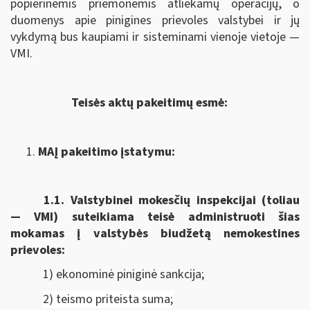
popierinėmis priemonėmis atliekamų operacijų, o
duomenys apie pinigines prievoles valstybei ir jų
vykdymą bus kaupiami ir sisteminami vienoje vietoje —
VMI.
Teisės aktų pakeitimų esmė:
MAĮ pakeitimo įstatymu:
1.1.
Valstybinei mokesčių inspekcijai (toliau
— VMI) suteikiama
teisė administruoti šias
mokamas į valstybės biudžetą nemokestines
prievoles:
1) ekonominė piniginė sankcija;
2) teismo priteista suma;