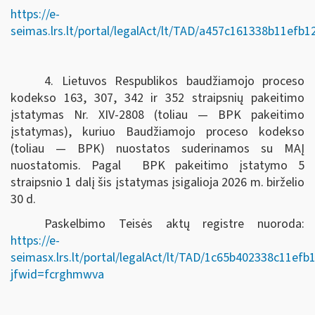
https://e-
seimas.lrs.lt/portal/legalAct/lt/TAD/a457c161338b11efb
4. Lietuvos Respublikos baudžiamojo proceso
kodekso 163, 307, 342 ir 352 straipsnių pakeitimo
įstatymas Nr. XIV-2808 (toliau — BPK pakeitimo
įstatymas), kuriuo Baudžiamojo proceso kodekso
(toliau — BPK) nuostatos suderinamos su MAĮ
nuostatomis. Pagal BPK pakeitimo įstatymo 5
straipsnio 1 dalį šis įstatymas įsigalioja 2026 m. birželio
30 d.
Paskelbimo Teisės aktų registre nuoroda:
https://e-
seimasx.lrs.lt/portal/legalAct/lt/TAD/1c65b402338c11ef
jfwid=fcrghmwva