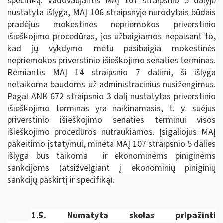
specifiką. Vadovaujantis MAĮ 107 straipsnio 5 dalyje
nustatyta išlyga, MAĮ 106 straipsnyje nurodytais būdais
pradėjus mokestinės nepriemokos priverstinio
išieškojimo procedūras, jos užbaigiamos nepaisant to,
kad jų vykdymo metu pasibaigia mokestinės
nepriemokos priverstinio išieškojimo senaties terminas.
Remiantis MAĮ 14 straipsnio 7 dalimi, ši išlyga
netaikoma baudoms už administracinius nusižengimus.
Pagal ANK 672 straipsnio 3 dalį nustatytas priverstinio
išieškojimo terminas yra naikinamasis, t. y. suėjus
priverstinio išieškojimo senaties terminui visos
išieškojimo procedūros nutraukiamos. Įsigaliojus MAĮ
pakeitimo įstatymui, minėta MAĮ 107 straipsnio 5 dalies
išlyga bus taikoma ir ekonominėms piniginėms
sankcijoms (atsižvelgiant į ekonominių piniginių
sankcijų paskirtį ir specifiką).
1.5.
Numatyta skolas pripažinti