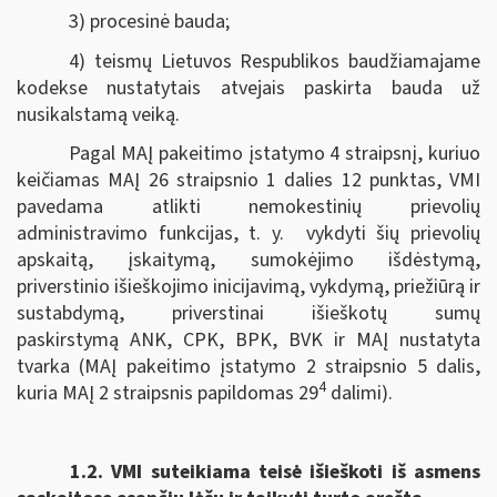
3) procesinė bauda;
4) teismų Lietuvos Respublikos baudžiamajame
kodekse nustatytais atvejais paskirta bauda už
nusikalstamą veiką.
Pagal MAĮ pakeitimo įstatymo 4 straipsnį, kuriuo
keičiamas MAĮ 26 straipsnio 1 dalies 12 punktas, VMI
pavedama atlikti nemokestinių prievolių
administravimo funkcijas, t. y. vykdyti šių prievolių
apskaitą, įskaitymą, sumokėjimo išdėstymą,
priverstinio išieškojimo inicijavimą, vykdymą, priežiūrą ir
sustabdymą, priverstinai išieškotų sumų
paskirstymą ANK, CPK, BPK, BVK ir MAĮ nustatyta
tvarka (MAĮ pakeitimo įstatymo 2 straipsnio 5 dalis,
4
kuria MAĮ 2 straipsnis papildomas 29
dalimi).
1.2.
VMI suteikiama teisė išieškoti iš asmens