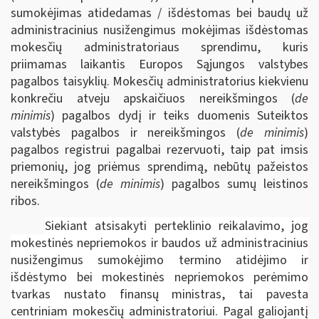
sumokėjimas atidedamas / išdėstomas bei baudų už
administracinius nusižengimus mokėjimas išdėstomas
mokesčių administratoriaus sprendimu, kuris
priimamas laikantis Europos Sąjungos valstybes
pagalbos taisyklių. Mokesčių administratorius kiekvienu
konkrečiu atveju apskaičiuos nereikšmingos (
de
minimis
) pagalbos dydį ir teiks duomenis Suteiktos
valstybės pagalbos ir nereikšmingos (
de minimis
)
pagalbos registrui pagalbai rezervuoti, taip pat imsis
priemonių, jog priėmus sprendimą, nebūtų pažeistos
nereikšmingos (
de minimis
) pagalbos sumų leistinos
ribos.
Siekiant atsisakyti perteklinio reikalavimo, jog
mokestinės nepriemokos ir baudos už administracinius
nusižengimus sumokėjimo termino atidėjimo ir
išdėstymo bei mokestinės nepriemokos perėmimo
tvarkas nustato finansų ministras, tai pavesta
centriniam mokesčių administratoriui. Pagal galiojantį