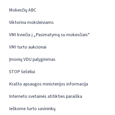
Mokesčių ABC
Viktorina moksleiviams
VMI kviečia į „Pasimatymą su mokesčiais“
VMI turto aukcionai
Įmonių VDU palyginimas
STOP šešėliui
Krašto apsaugos ministerijos informacija
Interneto svetainės atitikties paraiška
Ieškome turto savininkų