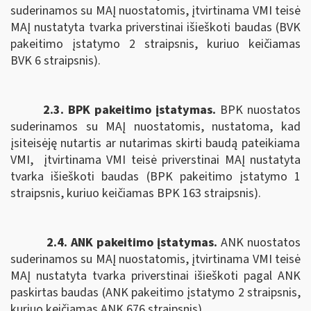
suderinamos su MAĮ nuostatomis, įtvirtinama VMI teisė
MAĮ nustatyta tvarka priverstinai išieškoti baudas (BVK
pakeitimo įstatymo 2 straipsnis, kuriuo keičiamas
BVK 6 straipsnis).
2.3. BPK pakeitimo įstatymas.
B
PK nuostatos
suderinamos su MAĮ nuostatomis,
nustatoma, kad
įsiteisėję nutartis ar nutarimas skirti baudą pateikiama
VMI,
įtvirtinama VMI teisė priverstinai MAĮ nustatyta
tvarka išieškoti baudas (BPK pakeitimo įstatymo 1
straipsnis, kuriuo keičiamas BPK 163 straipsnis).
2.4. ANK pakeitimo įstatymas.
ANK nuostatos
suderinamos su MAĮ nuostatomis, įtvirtinama
VMI teisė
MAĮ nustatyta tvarka priverstinai išieškoti pagal
ANK
paskirtas baudas (ANK pakeitimo įstatymo 2 straipsnis,
kuriuo keičiamas ANK
676 straipsnis).