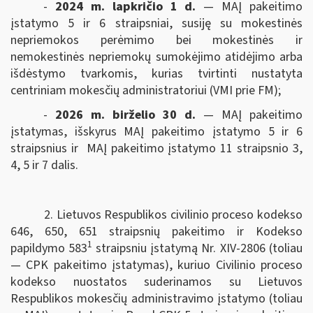
-
2024 m. lapkričio 1 d.
— MAĮ pakeitimo
įstatymo 5 ir 6 straipsniai, susiję su mokestinės
nepriemokos perėmimo bei mokestinės ir
nemokestinės nepriemokų sumokėjimo atidėjimo arba
išdėstymo tvarkomis, kurias tvirtinti nustatyta
centriniam mokesčių administratoriui (VMI prie FM);
-
2026 m. birželio 30 d.
— MAĮ pakeitimo
įstatymas, išskyrus MAĮ pakeitimo įstatymo 5 ir 6
straipsnius ir MAĮ pakeitimo įstatymo 11 straipsnio 3,
4, 5 ir 7 dalis.
2. Lietuvos Respublikos civilinio proceso kodekso
646, 650, 651 straipsnių pakeitimo ir Kodekso
1
papildymo 583
straipsniu įstatymą Nr. XIV-2806 (toliau
— CPK pakeitimo įstatymas), kuriuo Civilinio proceso
kodekso nuostatos suderinamos su Lietuvos
Respublikos mokesčių administravimo įstatymo (toliau