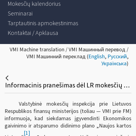
Mokesčių kalendorius
Seminarai
Tarptautinis apmokestinimas
Kontaktai / Apklausa
VMI Machine translation / VMI Машинный перевод /
VMI Машинний переклад (
English
,
Русский
,
Українська
)
Informacinis pranešimas dėl LR mokesčių administravimo įstatymo ir kitų teisės aktų pakeitimo
Valstybinė mokesčių inspekcija prie Lietuvos
Respublikos finansų ministerijos (toliau — VMI prie FM)
informuoja, kad s
iekdamas įgyvendinti Ekonomikos
gaivinimo ir atsparumo didinimo plano „Naujos kartos
[1]