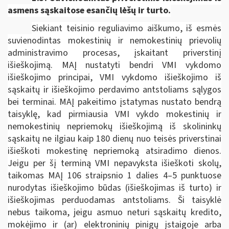
asmens sąskaitose esančių lėšų ir turto.
Siekiant teisinio reguliavimo aiškumo, iš esmės
suvienodintas mokestinių ir nemokestinių prievolių
administravimo procesas, įskaitant priverstinį
išieškojimą. MAĮ nustatyti bendri VMI vykdomo
išieškojimo principai, VMI vykdomo išieškojimo iš
sąskaitų ir išieškojimo perdavimo antstoliams sąlygos
bei terminai. MAĮ pakeitimo įstatymas nustato bendrą
taisyklę, kad pirmiausia VMI vykdo mokestinių ir
nemokestinių nepriemokų išieškojimą iš skolininkų
sąskaitų ne ilgiau kaip 180 dienų nuo teisės priverstinai
išieškoti mokestinę nepriemoką atsiradimo dienos.
Jeigu per šį terminą VMI nepavyksta išieškoti skolų,
taikomas MAĮ 106 straipsnio 1 dalies 4–5 punktuose
nurodytas išieškojimo būdas (išieškojimas iš turto) ir
išieškojimas perduodamas antstoliams. Ši taisyklė
nebus taikoma, jeigu asmuo neturi sąskaitų kredito,
mokėjimo ir (ar) elektroninių pinigų įstaigoje arba