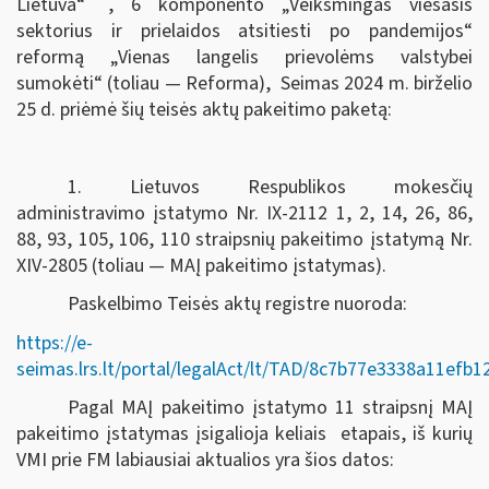
Lietuva“
, 6 komponento „Veiksmingas viešasis
sektorius ir prielaidos atsitiesti po pandemijos“
reformą „Vienas langelis prievolėms valstybei
sumokėti“ (toliau — Reforma), Seimas
2024 m. birželio
25 d.
priėmė šių teisės aktų pakeitimo paketą:
1. Lietuvos Respublikos mokesčių
administravimo įstatymo Nr. IX-2112 1, 2, 14, 26, 86,
88, 93, 105, 106, 110 straipsnių pakeitimo įstatymą Nr.
XIV-2805 (toliau — MAĮ pakeitimo įstatymas).
Paskelbimo Teisės aktų registre nuoroda:
https://e-
seimas.lrs.lt/portal/legalAct/lt/TAD/8c7b77e3338a11efb
Pagal MAĮ pakeitimo įstatymo 11 straipsnį MAĮ
pakeitimo įstatymas įsigalioja keliais etapais, iš kurių
VMI prie FM labiausiai aktualios yra šios datos: