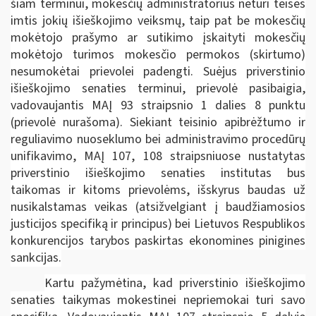
šiam terminui, mokesčių administratorius neturi teisės
imtis jokių išieškojimo veiksmų, taip pat be mokesčių
mokėtojo prašymo ar sutikimo įskaityti mokesčių
mokėtojo turimos mokesčio permokos (skirtumo)
nesumokėtai prievolei padengti. Suėjus priverstinio
išieškojimo senaties terminui, prievolė pasibaigia,
vadovaujantis MAĮ 93 straipsnio 1 dalies 8 punktu
(prievolė nurašoma). Siekiant teisinio apibrėžtumo ir
reguliavimo nuoseklumo bei administravimo procedūrų
unifikavimo, MAĮ 107, 108 straipsniuose nustatytas
priverstinio išieškojimo senaties institutas bus
taikomas ir kitoms prievolėms, išskyrus baudas už
nusikalstamas veikas (atsižvelgiant į baudžiamosios
justicijos specifiką ir principus) bei Lietuvos Respublikos
konkurencijos tarybos paskirtas ekonomines pinigines
sankcijas.
Kartu pažymėtina, kad priverstinio išieškojimo
senaties taikymas mokestinei nepriemokai turi savo