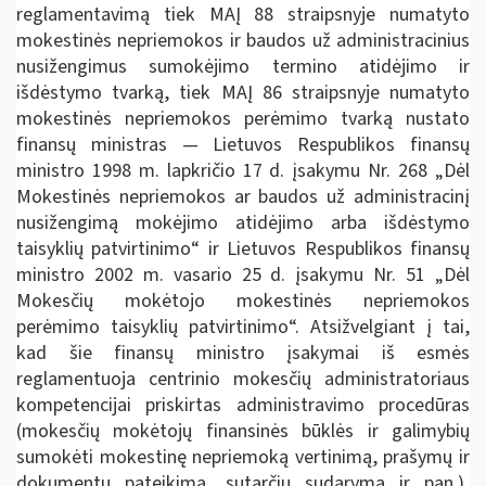
reglamentavimą tiek MAĮ 88 straipsnyje numatyto
mokestinės nepriemokos ir baudos už administracinius
nusižengimus sumokėjimo termino atidėjimo ir
išdėstymo tvarką, tiek MAĮ 86 straipsnyje numatyto
mokestinės nepriemokos perėmimo tvarką nustato
finansų ministras — Lietuvos Respublikos finansų
ministro 1998 m. lapkričio 17 d. įsakymu Nr. 268 „Dėl
Mokestinės nepriemokos ar baudos už administracinį
nusižengimą mokėjimo atidėjimo arba išdėstymo
taisyklių patvirtinimo“ ir Lietuvos Respublikos finansų
ministro 2002 m. vasario 25 d. įsakymu Nr. 51 „Dėl
Mokesčių mokėtojo mokestinės nepriemokos
perėmimo taisyklių patvirtinimo“. Atsižvelgiant į tai,
kad šie finansų ministro įsakymai iš esmės
reglamentuoja centrinio mokesčių administratoriaus
kompetencijai priskirtas administravimo procedūras
(mokesčių mokėtojų finansinės būklės ir galimybių
sumokėti mokestinę nepriemoką vertinimą, prašymų ir
dokumentų pateikimą, sutarčių sudarymą ir pan.),