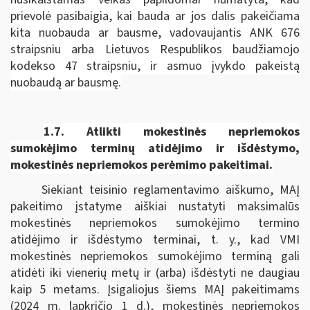
prievolė pasibaigia, kai bauda ar jos dalis pakeičiama
kita nuobauda ar bausme, vadovaujantis ANK 676
straipsniu arba Lietuvos Respublikos baudžiamojo
kodekso 47 straipsniu, ir asmuo įvykdo pakeistą
nuobaudą ar bausmę.
1.7.
Atlikti mokestinės nepriemokos
sumokėjimo terminų atidėjimo ir išdėstymo,
mokestinės nepriemokos perėmimo pakeitimai.
Siekiant teisinio reglamentavimo aiškumo, MAĮ
pakeitimo įstatyme aiškiai nustatyti maksimalūs
mokestinės nepriemokos sumokėjimo termino
atidėjimo ir išdėstymo terminai, t. y., kad VMI
mokestinės nepriemokos sumokėjimo terminą gali
atidėti iki vienerių metų ir (arba) išdėstyti ne daugiau
kaip 5 metams. Įsigaliojus šiems MAĮ pakeitimams
(2024 m. lapkričio 1 d.), mokestinės nepriemokos