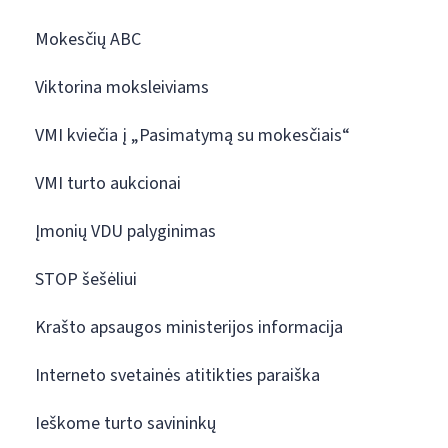
Mokesčių ABC
Viktorina moksleiviams
VMI kviečia į „Pasimatymą su mokesčiais“
VMI turto aukcionai
Įmonių VDU palyginimas
STOP šešėliui
Krašto apsaugos ministerijos informacija
Interneto svetainės atitikties paraiška
Ieškome turto savininkų