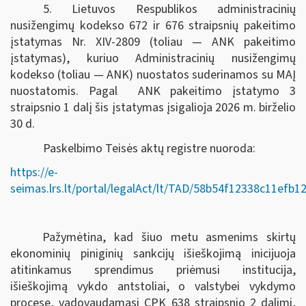
5. Lietuvos Respublikos administracinių
nusižengimų kodekso 672 ir 676 straipsnių pakeitimo
įstatymas Nr. XIV-2809 (toliau — ANK pakeitimo
įstatymas), kuriuo Administracinių nusižengimų
kodekso (toliau — ANK) nuostatos suderinamos su MAĮ
nuostatomis. Pagal ANK pakeitimo įstatymo 3
straipsnio 1 dalį šis įstatymas įsigalioja 2026 m. birželio
30 d.
Paskelbimo Teisės aktų registre nuoroda:
https://e-
seimas.lrs.lt/portal/legalAct/lt/TAD/58b54f12338c11efb
Pažymėtina, kad šiuo metu asmenims skirtų
ekonominių piniginių sankcijų išieškojimą inicijuoja
atitinkamus sprendimus priėmusi institucija,
išieškojimą vykdo antstoliai, o valstybei vykdymo
procese, vadovaudamasi CPK 638 straipsnio 2 dalimi,