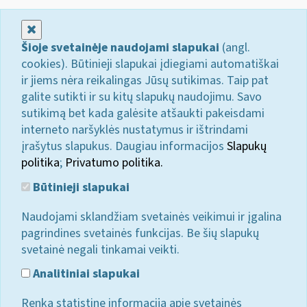
Uždaryti
Šioje svetainėje naudojami slapukai
(angl.
cookies). Būtinieji slapukai įdiegiami automatiškai
ir jiems nėra reikalingas Jūsų sutikimas. Taip pat
galite sutikti ir su kitų slapukų naudojimu. Savo
sutikimą bet kada galėsite atšaukti pakeisdami
interneto naršyklės nustatymus ir ištrindami
įrašytus slapukus. Daugiau informacijos
Slapukų
politika
;
Privatumo politika.
Būtinieji slapukai
Naudojami sklandžiam svetainės veikimui ir įgalina
pagrindines svetainės funkcijas. Be šių slapukų
svetainė negali tinkamai veikti.
Analitiniai slapukai
Renka statistinę informaciją apie svetainės