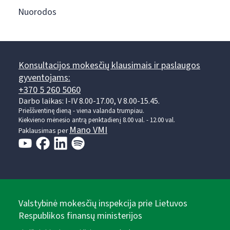
Nuorodos
Konsultacijos mokesčių klausimais ir paslaugos
gyventojams:
+370 5 260 5060
Darbo laikas: I-IV 8.00-17.00, V 8.00-15.45.
Prieššventinę dieną - viena valanda trumpiau.
Kiekvieno mėnesio antrą penktadienį 8.00 val. - 12.00 val.
Mano VMI
Paklausimas per
Valstybinė mokesčių inspekcija prie Lietuvos
Respublikos finansų ministerijos