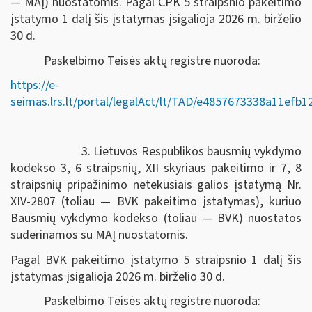
— MAĮ) nuostatomis. Pagal CPK 5 straipsnio pakeitimo
įstatymo 1 dalį šis įstatymas įsigalioja 2026 m. birželio
30 d.
Paskelbimo Teisės aktų registre nuoroda:
https://e-
seimas.lrs.lt/portal/legalAct/lt/TAD/e4857673338a11efb
3. Lietuvos Respublikos bausmių vykdymo
kodekso 3, 6 straipsnių, XII skyriaus pakeitimo ir 7, 8
straipsnių pripažinimo netekusiais galios įstatymą Nr.
XIV-2807 (toliau — BVK pakeitimo įstatymas), kuriuo
Bausmių vykdymo kodekso (toliau — BVK) nuostatos
suderinamos su MAĮ nuostatomis.
Pagal BVK pakeitimo įstatymo 5 straipsnio 1 dalį šis
įstatymas įsigalioja 2026 m. birželio 30 d.
Paskelbimo Teisės aktų registre nuoroda: