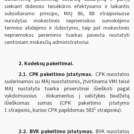
siekiant didesnio teisėkūros efektyvumo ir laikantis
subsidiarumo principo, MAĮ 86, 88 straipsniuose
nurodytas mokestinės nepriemokos sumokėjimo
termino atidėjimo ir išdėstymo, taip pat mokestinės
nepriemokos perėmimo tvarkas pavesta nustatyti
centriniam mokesčių administratoriui.
2. Kodeksų pakeitimai.
2.1. CPK pakeitimo įstatymas
.
CPK nuostatos
suderinamos su MAĮ nuostatomis, įtvirtinama VMI teisė
MAĮ nustatyta tvarka priverstinai išieškoti pagal
vykdomuosius dokumentus į valstybės biudžetą
išieškomas sumas (CPK pakeitimo įstatymo
1
1 straipsnis, kuriuo CPK papildomas 583
straipsniu).
2.2. BVK pakeitimo įstatymas.
BVK nuostatos