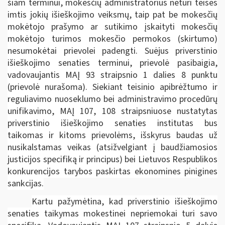
šiam terminui, mokesčių administratorius neturi teisės
imtis jokių išieškojimo veiksmų, taip pat be mokesčių
mokėtojo prašymo ar sutikimo įskaityti mokesčių
mokėtojo turimos mokesčio permokos (skirtumo)
nesumokėtai prievolei padengti. Suėjus priverstinio
išieškojimo senaties terminui, prievolė pasibaigia,
vadovaujantis MAĮ 93 straipsnio 1 dalies 8 punktu
(prievolė nurašoma). Siekiant teisinio apibrėžtumo ir
reguliavimo nuoseklumo bei administravimo procedūrų
unifikavimo, MAĮ 107, 108 straipsniuose nustatytas
priverstinio išieškojimo senaties institutas bus
taikomas ir kitoms prievolėms, išskyrus baudas už
nusikalstamas veikas (atsižvelgiant į baudžiamosios
justicijos specifiką ir principus) bei Lietuvos Respublikos
konkurencijos tarybos paskirtas ekonomines pinigines
sankcijas.
Kartu pažymėtina, kad priverstinio išieškojimo
senaties taikymas mokestinei nepriemokai turi savo