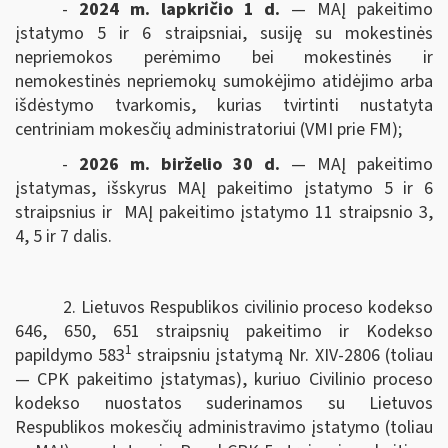
-
2024 m. lapkričio 1 d.
— MAĮ pakeitimo
įstatymo 5 ir 6 straipsniai, susiję su mokestinės
nepriemokos perėmimo bei mokestinės ir
nemokestinės nepriemokų sumokėjimo atidėjimo arba
išdėstymo tvarkomis, kurias tvirtinti nustatyta
centriniam mokesčių administratoriui (VMI prie FM);
-
2026 m. birželio 30 d.
— MAĮ pakeitimo
įstatymas, išskyrus MAĮ pakeitimo įstatymo 5 ir 6
straipsnius ir MAĮ pakeitimo įstatymo 11 straipsnio 3,
4, 5 ir 7 dalis.
2. Lietuvos Respublikos civilinio proceso kodekso
646, 650, 651 straipsnių pakeitimo ir Kodekso
1
papildymo 583
straipsniu įstatymą Nr. XIV-2806 (toliau
— CPK pakeitimo įstatymas), kuriuo Civilinio proceso
kodekso nuostatos suderinamos su Lietuvos
Respublikos mokesčių administravimo įstatymo (toliau