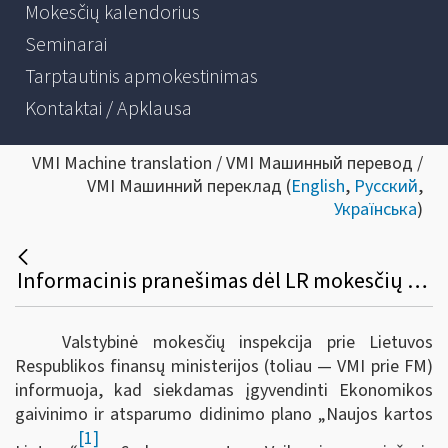
Mokesčių kalendorius
Seminarai
Tarptautinis apmokestinimas
Kontaktai / Apklausa
VMI Machine translation / VMI Машинный перевод /
VMI Машинний переклад (
English
,
Русский
,
Українська
)
Informacinis pranešimas dėl LR mokesčių administravimo įstatymo ir kitų teisės aktų pakeitimo
Valstybinė mokesčių inspekcija prie Lietuvos
Respublikos finansų ministerijos (toliau — VMI prie FM)
informuoja, kad s
iekdamas įgyvendinti Ekonomikos
gaivinimo ir atsparumo didinimo plano „Naujos kartos
[1]