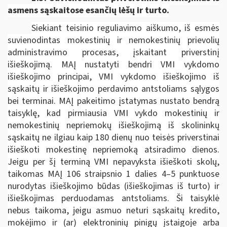
asmens sąskaitose esančių lėšų ir turto.
Siekiant teisinio reguliavimo aiškumo, iš esmės
suvienodintas mokestinių ir nemokestinių prievolių
administravimo procesas, įskaitant priverstinį
išieškojimą. MAĮ nustatyti bendri VMI vykdomo
išieškojimo principai, VMI vykdomo išieškojimo iš
sąskaitų ir išieškojimo perdavimo antstoliams sąlygos
bei terminai. MAĮ pakeitimo įstatymas nustato bendrą
taisyklę, kad pirmiausia VMI vykdo mokestinių ir
nemokestinių nepriemokų išieškojimą iš skolininkų
sąskaitų ne ilgiau kaip 180 dienų nuo teisės priverstinai
išieškoti mokestinę nepriemoką atsiradimo dienos.
Jeigu per šį terminą VMI nepavyksta išieškoti skolų,
taikomas MAĮ 106 straipsnio 1 dalies 4–5 punktuose
nurodytas išieškojimo būdas (išieškojimas iš turto) ir
išieškojimas perduodamas antstoliams. Ši taisyklė
nebus taikoma, jeigu asmuo neturi sąskaitų kredito,
mokėjimo ir (ar) elektroninių pinigų įstaigoje arba