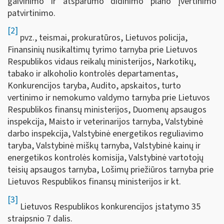
gaivinimo ir atsparumo didinimo plano įvertinimo
patvirtinimo.
[2]
pvz., teismai, prokuratūros, Lietuvos policija,
Finansinių nusikaltimų tyrimo tarnyba prie Lietuvos
Respublikos vidaus reikalų ministerijos, Narkotikų,
tabako ir alkoholio kontrolės departamentas,
Konkurencijos taryba, Audito, apskaitos, turto
vertinimo ir nemokumo valdymo tarnyba prie Lietuvos
Respublikos finansų ministerijos, Duomenų apsaugos
inspekcija, Maisto ir veterinarijos tarnyba, Valstybinė
darbo inspekcija, Valstybinė energetikos reguliavimo
taryba, Valstybinė miškų tarnyba, Valstybinė kainų ir
energetikos kontrolės komisija, Valstybinė vartotojų
teisių apsaugos tarnyba, Lošimų priežiūros tarnyba prie
Lietuvos Respublikos finansų ministerijos ir kt.
[3]
Lietuvos Respublikos konkurencijos įstatymo 35
straipsnio 7 dalis.