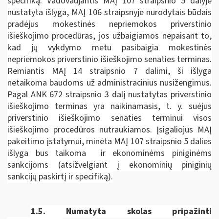
specifiką. Vadovaujantis MAĮ 107 straipsnio 5 dalyje
nustatyta išlyga, MAĮ 106 straipsnyje nurodytais būdais
pradėjus mokestinės nepriemokos priverstinio
išieškojimo procedūras, jos užbaigiamos nepaisant to,
kad jų vykdymo metu pasibaigia mokestinės
nepriemokos priverstinio išieškojimo senaties terminas.
Remiantis MAĮ 14 straipsnio 7 dalimi, ši išlyga
netaikoma baudoms už administracinius nusižengimus.
Pagal ANK 672 straipsnio 3 dalį nustatytas priverstinio
išieškojimo terminas yra naikinamasis, t. y. suėjus
priverstinio išieškojimo senaties terminui visos
išieškojimo procedūros nutraukiamos. Įsigaliojus MAĮ
pakeitimo įstatymui, minėta MAĮ 107 straipsnio 5 dalies
išlyga bus taikoma ir ekonominėms piniginėms
sankcijoms (atsižvelgiant į ekonominių piniginių
sankcijų paskirtį ir specifiką).
1.5.
Numatyta skolas pripažinti