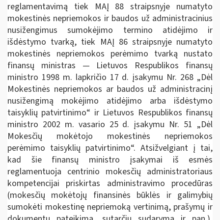
reglamentavimą tiek MAĮ 88 straipsnyje numatyto
mokestinės nepriemokos ir baudos už administracinius
nusižengimus sumokėjimo termino atidėjimo ir
išdėstymo tvarką, tiek MAĮ 86 straipsnyje numatyto
mokestinės nepriemokos perėmimo tvarką nustato
finansų ministras — Lietuvos Respublikos finansų
ministro 1998 m. lapkričio 17 d. įsakymu Nr. 268 „Dėl
Mokestinės nepriemokos ar baudos už administracinį
nusižengimą mokėjimo atidėjimo arba išdėstymo
taisyklių patvirtinimo“ ir Lietuvos Respublikos finansų
ministro 2002 m. vasario 25 d. įsakymu Nr. 51 „Dėl
Mokesčių mokėtojo mokestinės nepriemokos
perėmimo taisyklių patvirtinimo“. Atsižvelgiant į tai,
kad šie finansų ministro įsakymai iš esmės
reglamentuoja centrinio mokesčių administratoriaus
kompetencijai priskirtas administravimo procedūras
(mokesčių mokėtojų finansinės būklės ir galimybių
sumokėti mokestinę nepriemoką vertinimą, prašymų ir
dokumentų pateikimą, sutarčių sudarymą ir pan.),