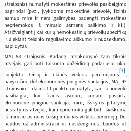
straipsnis) numatyti mokestinės prievolės pasibaigimo
pagrindai (pvz., įvykdoma mokestinė prievolė, fizinis
asmuo mirė ir nėra galimybės padengti mokestinės
nepriemokos iš mirusio asmens palikimo ir kt.).
Atsižvelgiant į kai kurių nemokestinių prievolių specifiką
ir siekiant teisinio reguliavimo aiškumo ir nuoseklumo,
papildytas
MAĮ 93 straipsnis. Kadangi atsakomybė tam tikrais
atvejais gali būti taikoma pažeidimą padariusio ūkio
[3]
subjekto teisių ir ūkinės veiklos perėmėjams
,
pavyzdžiui, dėl ekonominės piniginės sankcijos, MAĮ 93
straipsnio 1 dalies 11 punkte numatyta, kad ši prievolė
pasibaigia, kai fizinis asmuo, kuriam paskirta
ekonominė piniginė sankcija, mirė, išskyrus įstatymų
nustatytus atvejus, kai nepriemoka gali būti išieškoma
iš mirusio asmens teisių ir ūkinės veiklos perėmėjų. Dėl
baudos už administracinius nusižengimus, baudos už
nusikalstamas veikas papildomai numatyta, kad