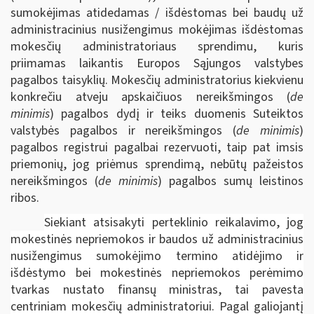
sumokėjimas atidedamas / išdėstomas bei baudų už
administracinius nusižengimus mokėjimas išdėstomas
mokesčių administratoriaus sprendimu, kuris
priimamas laikantis Europos Sąjungos valstybes
pagalbos taisyklių. Mokesčių administratorius kiekvienu
konkrečiu atveju apskaičiuos nereikšmingos (
de
minimis
) pagalbos dydį ir teiks duomenis Suteiktos
valstybės pagalbos ir nereikšmingos (
de minimis
)
pagalbos registrui pagalbai rezervuoti, taip pat imsis
priemonių, jog priėmus sprendimą, nebūtų pažeistos
nereikšmingos (
de minimis
) pagalbos sumų leistinos
ribos.
Siekiant atsisakyti perteklinio reikalavimo, jog
mokestinės nepriemokos ir baudos už administracinius
nusižengimus sumokėjimo termino atidėjimo ir
išdėstymo bei mokestinės nepriemokos perėmimo
tvarkas nustato finansų ministras, tai pavesta
centriniam mokesčių administratoriui. Pagal galiojantį