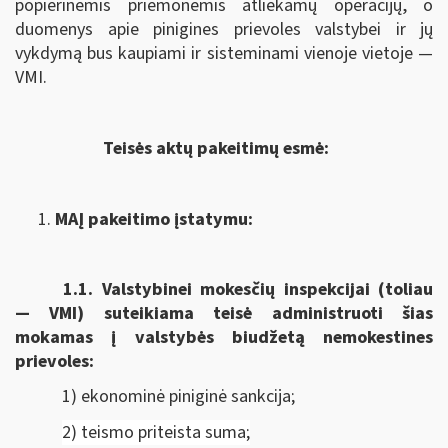
popierinėmis priemonėmis atliekamų operacijų, o
duomenys apie pinigines prievoles valstybei ir jų
vykdymą bus kaupiami ir sisteminami vienoje vietoje —
VMI.
Teisės aktų pakeitimų esmė:
MAĮ pakeitimo įstatymu:
1.1.
Valstybinei mokesčių inspekcijai (toliau
— VMI) suteikiama
teisė administruoti šias
mokamas į valstybės biudžetą nemokestines
prievoles:
1) ekonominė piniginė sankcija;
2) teismo priteista suma;