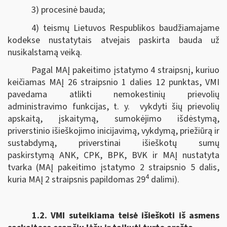
3) procesinė bauda;
4) teismų Lietuvos Respublikos baudžiamajame
kodekse nustatytais atvejais paskirta bauda už
nusikalstamą veiką.
Pagal MAĮ pakeitimo įstatymo 4 straipsnį, kuriuo
keičiamas MAĮ 26 straipsnio 1 dalies 12 punktas, VMI
pavedama atlikti nemokestinių prievolių
administravimo funkcijas, t. y. vykdyti šių prievolių
apskaitą, įskaitymą, sumokėjimo išdėstymą,
priverstinio išieškojimo inicijavimą, vykdymą, priežiūrą ir
sustabdymą, priverstinai išieškotų sumų
paskirstymą ANK, CPK, BPK, BVK ir MAĮ nustatyta
tvarka (MAĮ pakeitimo įstatymo 2 straipsnio 5 dalis,
4
kuria MAĮ 2 straipsnis papildomas 29
dalimi).
1.2.
VMI suteikiama teisė išieškoti iš asmens