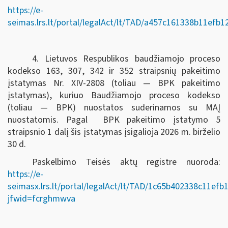
https://e-
seimas.lrs.lt/portal/legalAct/lt/TAD/a457c161338b11efb
4. Lietuvos Respublikos baudžiamojo proceso
kodekso 163, 307, 342 ir 352 straipsnių pakeitimo
įstatymas Nr. XIV-2808 (toliau — BPK pakeitimo
įstatymas), kuriuo Baudžiamojo proceso kodekso
(toliau — BPK) nuostatos suderinamos su MAĮ
nuostatomis. Pagal BPK pakeitimo įstatymo 5
straipsnio 1 dalį šis įstatymas įsigalioja 2026 m. birželio
30 d.
Paskelbimo Teisės aktų registre nuoroda:
https://e-
seimasx.lrs.lt/portal/legalAct/lt/TAD/1c65b402338c11ef
jfwid=fcrghmwva