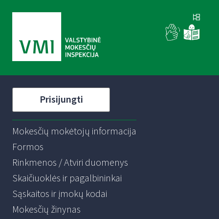
Prisijungti
Mokesčių mokėtojų informacija
Formos
Rinkmenos / Atviri duomenys
Skaičiuoklės ir pagalbininkai
Sąskaitos ir įmokų kodai
Mokesčių žinynas