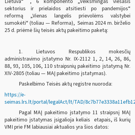
Lietuva“
, 6 komponento „Veiksmingas viešasis
sektorius ir prielaidos atsitiesti po pandemijos“
reformą „Vienas langelis prievolėms valstybei
sumokėti“ (toliau — Reforma), Seimas
2024 m. birželio
25 d.
priėmė šių teisės aktų pakeitimo paketą:
1. Lietuvos Respublikos mokesčių
administravimo įstatymo Nr. IX-2112 1, 2, 14, 26, 86,
88, 93, 105, 106, 110 straipsnių pakeitimo įstatymą Nr.
XIV-2805 (toliau — MAĮ pakeitimo įstatymas).
Paskelbimo Teisės aktų registre nuoroda:
https://e-
seimas.lrs.lt/portal/legalAct/lt/TAD/8c7b77e3338a11efb
Pagal MAĮ pakeitimo įstatymo 11 straipsnį MAĮ
pakeitimo įstatymas įsigalioja keliais etapais, iš kurių
VMI prie FM labiausiai aktualios yra šios datos: