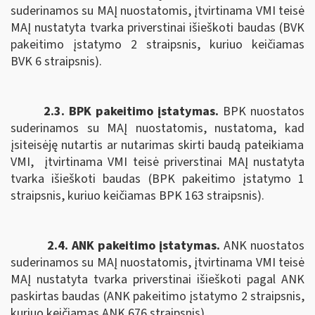
suderinamos su MAĮ nuostatomis, įtvirtinama VMI teisė
MAĮ nustatyta tvarka priverstinai išieškoti baudas (BVK
pakeitimo įstatymo 2 straipsnis, kuriuo keičiamas
BVK 6 straipsnis).
2.3. BPK pakeitimo įstatymas.
B
PK nuostatos
suderinamos su MAĮ nuostatomis,
nustatoma, kad
įsiteisėję nutartis ar nutarimas skirti baudą pateikiama
VMI,
įtvirtinama VMI teisė priverstinai MAĮ nustatyta
tvarka išieškoti baudas (BPK pakeitimo įstatymo 1
straipsnis, kuriuo keičiamas BPK 163 straipsnis).
2.4. ANK pakeitimo įstatymas.
ANK nuostatos
suderinamos su MAĮ nuostatomis, įtvirtinama
VMI teisė
MAĮ nustatyta tvarka priverstinai išieškoti pagal
ANK
paskirtas baudas (ANK pakeitimo įstatymo 2 straipsnis,
kuriuo keičiamas ANK
676 straipsnis).