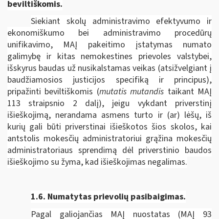
beviltiškomis.
Siekiant skolų administravimo efektyvumo ir
ekonomiškumo bei administravimo procedūrų
unifikavimo, MAĮ pakeitimo įstatymas numato
galimybę ir kitas nemokestines prievoles valstybei,
išskyrus baudas už nusikalstamas veikas (atsižvelgiant į
baudžiamosios justicijos specifiką ir principus),
pripažinti beviltiškomis (
mutatis mutandis
taikant MAĮ
113 straipsnio 2 dalį), jeigu vykdant priverstinį
išieškojimą, nerandama asmens turto ir (ar) lėšų, iš
kurių gali būti priverstinai išieškotos šios skolos, kai
antstolis mokesčių administratoriui grąžina mokesčių
administratoriaus sprendimą dėl priverstinio baudos
išieškojimo su žyma, kad išieškojimas negalimas.
1.6.
Numatytas prievolių pasibaigimas.
Pagal galiojančias MAĮ nuostatas (MAĮ 93