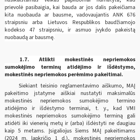
prievolė pasibaigia, kai bauda ar jos dalis pakeičiama
kita nuobauda ar bausme, vadovaujantis ANK 676
straipsniu arba Lietuvos Respublikos baudžiamojo
kodekso 47 straipsniu, ir asmuo įvykdo pakeistą
nuobaudą ar bausmę.
1.7.
Atlikti mokestinės nepriemokos
sumokėjimo terminų atidėjimo ir išdėstymo,
mokestinės nepriemokos perėmimo pakeitimai.
Siekiant teisinio reglamentavimo aiškumo, MAĮ
pakeitimo įstatyme aiškiai nustatyti maksimalūs
mokestinės nepriemokos sumokėjimo termino
atidėjimo ir išdėstymo terminai, t. y., kad VMI
mokestinės nepriemokos sumokėjimo terminą gali
atidėti iki vienerių metų ir (arba) išdėstyti ne daugiau
kaip 5 metams. Įsigaliojus šiems MAĮ pakeitimams
(2024 m. lapkričio 1 d.), mokestinės nepriemokos