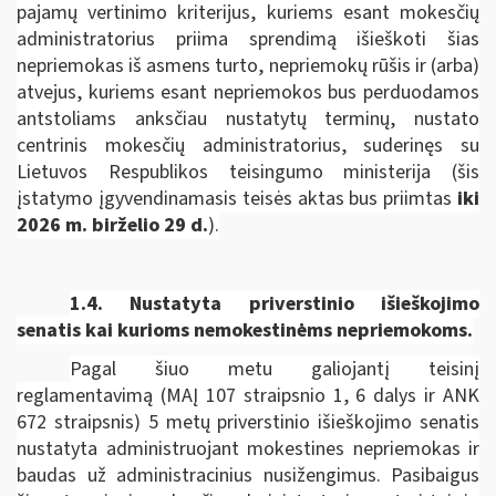
pajamų vertinimo kriterijus, kuriems esant mokesčių
administratorius priima sprendimą išieškoti šias
nepriemokas iš asmens turto, nepriemokų rūšis ir (arba)
atvejus, kuriems esant nepriemokos bus perduodamos
antstoliams anksčiau nustatytų terminų, nustato
centrinis mokesčių administratorius, suderinęs su
Lietuvos Respublikos teisingumo ministerija
(šis
įstatymo įgyvendinamasis teisės aktas bus priimtas
iki
2026 m. birželio 29 d.
).
1.4. Nustatyta priverstinio išieškojimo
senatis kai kurioms nemokestinėms nepriemokoms.
Pagal šiuo metu galiojantį teisinį
reglamentavimą (MAĮ 107 straipsnio 1, 6 dalys ir ANK
672 straipsnis) 5 metų priverstinio išieškojimo senatis
nustatyta administruojant mokestines nepriemokas ir
baudas už administracinius nusižengimus. Pasibaigus