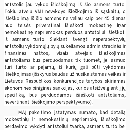
antstolis jau vykdo išieškojimą iš šio asmens turto.
Tokiu atveju VMI nevykdys išieškojimo iš sąskaitų, o
išieškojimą iš šio asmens ne vėliau kaip per 45 dienas
nuo teisės priverstinai išieškoti mokestinę ir/ar
nemokestinę nepriemokas perduos antstoliui išieškoti
iš asmens turto. Siekiant išvengti neperspektyvių
antstolių vykdomųjų bylų sukeliamos administracinės ir
finansinės naštos, visais atvejais išieškojimas
antstoliams bus perduodamas tik tuomet, jei asmuo
turi turto ar pajamų, iš kurių gali būti vykdomas
išieškojimas (išskyrus baudas už nusikalstamas veikas ir
Lietuvos Respublikos konkurencijos tarybos skiriamas
ekonomines pinigines sankcijas, kurios atsižvelgiant į jų
specifiką, bus perduodamos išieškoti antstoliams,
nevertinant išieškojimo perspektyvumo).
MAĮ pakeitimo įstatymas numato, kad detalią
mokestinių ir nemokestinių nepriemokų išieškojimo
perdavimo vykdyti antstoliui tvarką, asmens turto bei