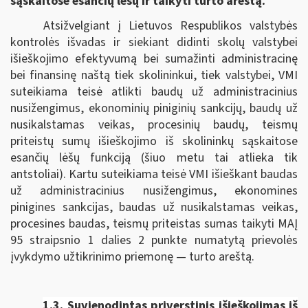
sąskaitose esančių lėšų ir taikyti turto areštą.
Atsižvelgiant į Lietuvos Respublikos valstybės
kontrolės išvadas ir siekiant didinti skolų valstybei
išieškojimo efektyvumą bei sumažinti administracinę
bei finansinę naštą tiek skolininkui, tiek valstybei, VMI
suteikiama teisė atlikti baudų už administracinius
nusižengimus, ekonominių piniginių sankcijų, baudų už
nusikalstamas veikas, procesinių baudų, teismų
priteistų sumų išieškojimo iš skolininkų sąskaitose
esančių lėšų funkciją (šiuo metu tai atlieka tik
antstoliai). Kartu suteikiama teisė VMI išieškant baudas
už administracinius nusižengimus, ekonomines
pinigines sankcijas, baudas už nusikalstamas veikas,
procesines baudas, teismų priteistas sumas taikyti MAĮ
95 straipsnio 1 dalies 2 punkte numatytą prievolės
įvykdymo užtikrinimo priemonę — turto areštą.
1.3. Suvienodintas p
riverstinis išieškojimas iš