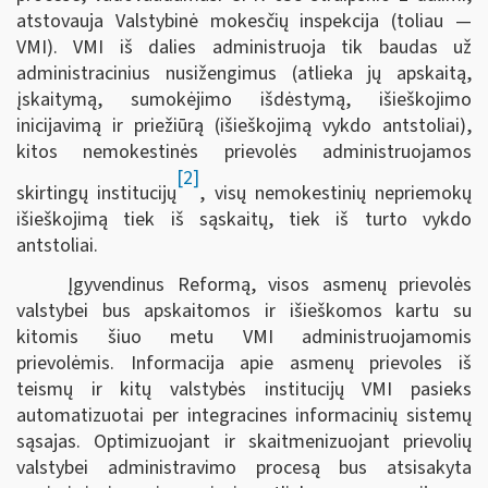
atstovauja Valstybinė mokesčių inspekcija (toliau —
VMI). VMI iš dalies administruoja tik baudas už
administracinius nusižengimus (atlieka jų apskaitą,
įskaitymą, sumokėjimo išdėstymą, išieškojimo
inicijavimą ir priežiūrą (išieškojimą vykdo antstoliai),
kitos nemokestinės prievolės administruojamos
[2]
skirtingų institucijų
, visų nemokestinių nepriemokų
išieškojimą tiek iš sąskaitų, tiek iš turto vykdo
antstoliai.
Įgyvendinus Reformą, visos asmenų prievolės
valstybei bus apskaitomos ir išieškomos kartu su
kitomis šiuo metu VMI administruojamomis
prievolėmis. Informacija apie asmenų prievoles iš
teismų ir kitų valstybės institucijų VMI pasieks
automatizuotai per integracines informacinių sistemų
sąsajas. Optimizuojant ir skaitmenizuojant prievolių
valstybei administravimo procesą bus atsisakyta