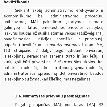
beviltiškomis.
Siekiant skolų administravimo efektyvumo ir
ekonomiškumo bei administravimo procedūrų
unifikavimo, MAĮ pakeitimo įstatymas numato
galimybę ir kitas nemokestines prievoles valstybei,
išskyrus baudas už nusikalstamas veikas (atsižvelgiant į
baudžiamosios justicijos specifiką ir principus),
pripažinti beviltiškomis (
mutatis mutandis
taikant MAĮ
113 straipsnio 2 dalį), jeigu vykdant priverstinį
išieškojimą, nerandama asmens turto ir (ar) lėšų, iš
kurių gali būti priverstinai išieškotos šios skolos, kai
antstolis mokesčių administratoriui grąžina mokesčių
administratoriaus sprendimą dėl priverstinio baudos
išieškojimo su žyma, kad išieškojimas negalimas.
1.6.
Numatytas prievolių pasibaigimas.
Pagal galiojančias MAĮ nuostatas (MAĮ 93