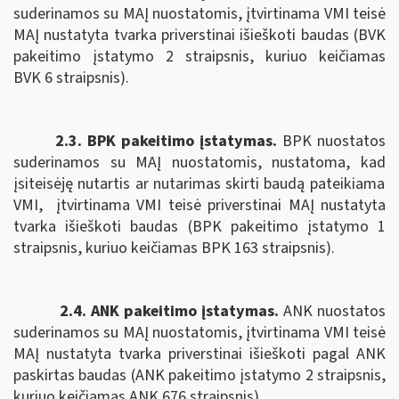
suderinamos su MAĮ nuostatomis, įtvirtinama VMI teisė
MAĮ nustatyta tvarka priverstinai išieškoti baudas (BVK
pakeitimo įstatymo 2 straipsnis, kuriuo keičiamas
BVK 6 straipsnis).
2.3. BPK pakeitimo įstatymas.
B
PK nuostatos
suderinamos su MAĮ nuostatomis,
nustatoma, kad
įsiteisėję nutartis ar nutarimas skirti baudą pateikiama
VMI,
įtvirtinama VMI teisė priverstinai MAĮ nustatyta
tvarka išieškoti baudas (BPK pakeitimo įstatymo 1
straipsnis, kuriuo keičiamas BPK 163 straipsnis).
2.4. ANK pakeitimo įstatymas.
ANK nuostatos
suderinamos su MAĮ nuostatomis, įtvirtinama
VMI teisė
MAĮ nustatyta tvarka priverstinai išieškoti pagal
ANK
paskirtas baudas (ANK pakeitimo įstatymo 2 straipsnis,
kuriuo keičiamas ANK
676 straipsnis).