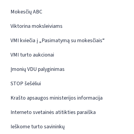
Mokesčių ABC
Viktorina moksleiviams
VMI kviečia į „Pasimatymą su mokesčiais“
VMI turto aukcionai
Įmonių VDU palyginimas
STOP šešėliui
Krašto apsaugos ministerijos informacija
Interneto svetainės atitikties paraiška
Ieškome turto savininkų