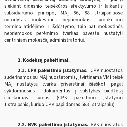
siekiant didesnio teisėkūros efektyvumo ir laikantis
subsidiarumo principo, MAĮ 86, 88 straipsniuose
nurodytas mokestinės nepriemokos sumokėjimo
termino atidėjimo ir išdėstymo, taip pat mokestinės
nepriemokos perėmimo tvarkas pavesta nustatyti
centriniam mokesčių administratoriui.
2. Kodeksų pakeitimai.
2.1. CPK pakeitimo įstatymas
.
CPK nuostatos
suderinamos su MAĮ nuostatomis, įtvirtinama VMI teisė
MAĮ nustatyta tvarka priverstinai išieškoti pagal
vykdomuosius dokumentus į valstybės biudžetą
išieškomas sumas (CPK pakeitimo įstatymo
1
1 straipsnis, kuriuo CPK papildomas 583
straipsniu).
2.2. BVK pakeitimo įstatymas.
BVK nuostatos