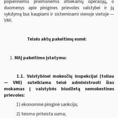
popierinėmis priemonėmis atliekamų operacijų, o
duomenys apie pinigines prievoles valstybei ir jų
vykdymą bus kaupiami ir sisteminami vienoje vietoje —
VMI.
Teisės aktų pakeitimų esmė:
MAĮ pakeitimo įstatymu:
1.1.
Valstybinei mokesčių inspekcijai (toliau
— VMI) suteikiama
teisė administruoti šias
mokamas į valstybės biudžetą nemokestines
prievoles:
1) ekonominė piniginė sankcija;
2) teismo priteista suma;