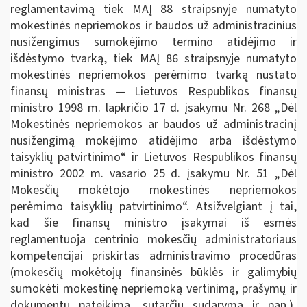
reglamentavimą tiek MAĮ 88 straipsnyje numatyto
mokestinės nepriemokos ir baudos už administracinius
nusižengimus sumokėjimo termino atidėjimo ir
išdėstymo tvarką, tiek MAĮ 86 straipsnyje numatyto
mokestinės nepriemokos perėmimo tvarką nustato
finansų ministras — Lietuvos Respublikos finansų
ministro 1998 m. lapkričio 17 d. įsakymu Nr. 268 „Dėl
Mokestinės nepriemokos ar baudos už administracinį
nusižengimą mokėjimo atidėjimo arba išdėstymo
taisyklių patvirtinimo“ ir Lietuvos Respublikos finansų
ministro 2002 m. vasario 25 d. įsakymu Nr. 51 „Dėl
Mokesčių mokėtojo mokestinės nepriemokos
perėmimo taisyklių patvirtinimo“. Atsižvelgiant į tai,
kad šie finansų ministro įsakymai iš esmės
reglamentuoja centrinio mokesčių administratoriaus
kompetencijai priskirtas administravimo procedūras
(mokesčių mokėtojų finansinės būklės ir galimybių
sumokėti mokestinę nepriemoką vertinimą, prašymų ir
dokumentų pateikimą, sutarčių sudarymą ir pan.),