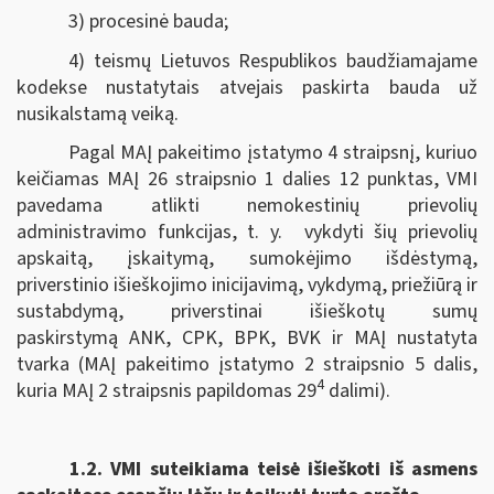
3) procesinė bauda;
4) teismų Lietuvos Respublikos baudžiamajame
kodekse nustatytais atvejais paskirta bauda už
nusikalstamą veiką.
Pagal MAĮ pakeitimo įstatymo 4 straipsnį, kuriuo
keičiamas MAĮ 26 straipsnio 1 dalies 12 punktas, VMI
pavedama atlikti nemokestinių prievolių
administravimo funkcijas, t. y. vykdyti šių prievolių
apskaitą, įskaitymą, sumokėjimo išdėstymą,
priverstinio išieškojimo inicijavimą, vykdymą, priežiūrą ir
sustabdymą, priverstinai išieškotų sumų
paskirstymą ANK, CPK, BPK, BVK ir MAĮ nustatyta
tvarka (MAĮ pakeitimo įstatymo 2 straipsnio 5 dalis,
4
kuria MAĮ 2 straipsnis papildomas 29
dalimi).
1.2.
VMI suteikiama teisė išieškoti iš asmens