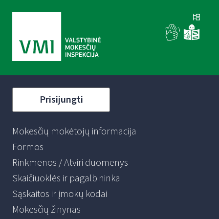
Prisijungti
Mokesčių mokėtojų informacija
Formos
Rinkmenos / Atviri duomenys
Skaičiuoklės ir pagalbininkai
Sąskaitos ir įmokų kodai
Mokesčių žinynas