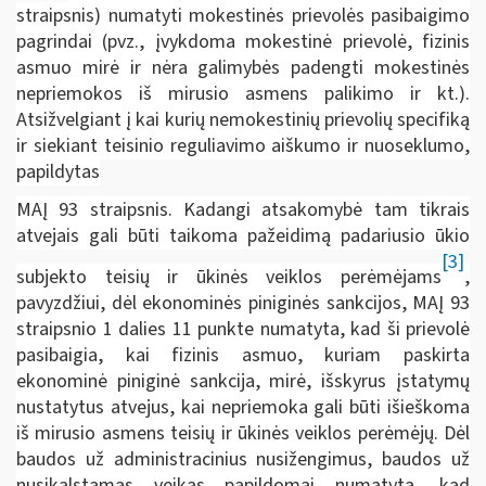
straipsnis) numatyti mokestinės prievolės pasibaigimo
pagrindai (pvz., įvykdoma mokestinė prievolė, fizinis
asmuo mirė ir nėra galimybės padengti mokestinės
nepriemokos iš mirusio asmens palikimo ir kt.).
Atsižvelgiant į kai kurių nemokestinių prievolių specifiką
ir siekiant teisinio reguliavimo aiškumo ir nuoseklumo,
papildytas
MAĮ 93 straipsnis. Kadangi atsakomybė tam tikrais
atvejais gali būti taikoma pažeidimą padariusio ūkio
[3]
subjekto teisių ir ūkinės veiklos perėmėjams
,
pavyzdžiui, dėl ekonominės piniginės sankcijos, MAĮ 93
straipsnio 1 dalies 11 punkte numatyta, kad ši prievolė
pasibaigia, kai fizinis asmuo, kuriam paskirta
ekonominė piniginė sankcija, mirė, išskyrus įstatymų
nustatytus atvejus, kai nepriemoka gali būti išieškoma
iš mirusio asmens teisių ir ūkinės veiklos perėmėjų. Dėl
baudos už administracinius nusižengimus, baudos už
nusikalstamas veikas papildomai numatyta, kad