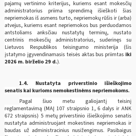
pajamų vertinimo kriterijus, kuriems esant mokesčių
administratorius priima sprendimą išieškoti šias
nepriemokas iš asmens turto, nepriemokų rūšis ir (arba)
atvejus, kuriems esant nepriemokos bus perduodamos
antstoliams anksčiau nustatytų terminų, nustato
centrinis mokesčių administratorius, suderinęs su
Lietuvos Respublikos teisingumo ministerija
(šis
įstatymo įgyvendinamasis teisės aktas bus priimtas
iki
2026 m. birželio 29 d.
).
1.4. Nustatyta priverstinio išieškojimo
senatis kai kurioms nemokestinėms nepriemokoms.
Pagal šiuo metu galiojantį teisinį
reglamentavimą (MAĮ 107 straipsnio 1, 6 dalys ir ANK
672 straipsnis) 5 metų priverstinio išieškojimo senatis
nustatyta administruojant mokestines nepriemokas ir
baudas už administracinius nusižengimus. Pasibaigus