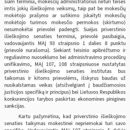
šiam terminui, mokesčių administratorius neturi teisės
imtis jokių išieškojimo veiksmų, taip pat be mokesčių
mokėtojo prašymo ar sutikimo įskaityti mokesčių
mokėtojo turimos mokesčio permokos (skirtumo)
nesumokėtai prievolei padengti. Suėjus priverstinio
išieškojimo senaties terminui, prievolė pasibaigia,
vadovaujantis MAĮ 93 straipsnio 1 dalies 8 punktu
(prievolė nurašoma). Siekiant teisinio apibrėžtumo ir
reguliavimo nuoseklumo bei administravimo procedūrų
unifikavimo, MAĮ 107, 108 straipsniuose nustatytas
priverstinio išieškojimo senaties institutas bus
taikomas ir kitoms prievolėms, išskyrus baudas už
nusikalstamas veikas (atsižvelgiant į baudžiamosios
justicijos specifiką ir principus) bei Lietuvos Respublikos
konkurencijos tarybos paskirtas ekonomines pinigines
sankcijas.
Kartu pažymėtina, kad priverstinio išieškojimo
senaties taikymas mokestinei nepriemokai turi savo