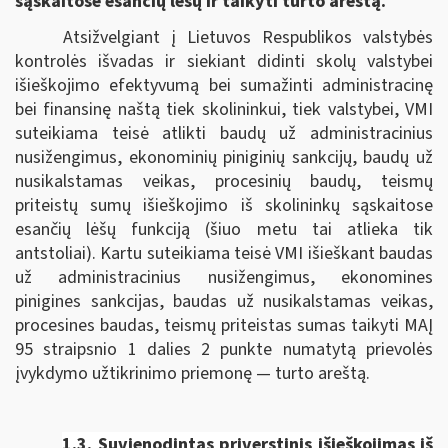
sąskaitose esančių lėšų ir taikyti turto areštą.
Atsižvelgiant į Lietuvos Respublikos valstybės
kontrolės išvadas ir siekiant didinti skolų valstybei
išieškojimo efektyvumą bei sumažinti administracinę
bei finansinę naštą tiek skolininkui, tiek valstybei, VMI
suteikiama teisė atlikti baudų už administracinius
nusižengimus, ekonominių piniginių sankcijų, baudų už
nusikalstamas veikas, procesinių baudų, teismų
priteistų sumų išieškojimo iš skolininkų sąskaitose
esančių lėšų funkciją (šiuo metu tai atlieka tik
antstoliai). Kartu suteikiama teisė VMI išieškant baudas
už administracinius nusižengimus, ekonomines
pinigines sankcijas, baudas už nusikalstamas veikas,
procesines baudas, teismų priteistas sumas taikyti MAĮ
95 straipsnio 1 dalies 2 punkte numatytą prievolės
įvykdymo užtikrinimo priemonę — turto areštą.
1.3. Suvienodintas p
riverstinis išieškojimas iš