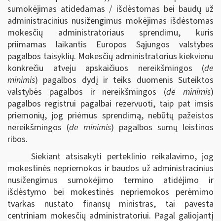
sumokėjimas atidedamas / išdėstomas bei baudų už
administracinius nusižengimus mokėjimas išdėstomas
mokesčių administratoriaus sprendimu, kuris
priimamas laikantis Europos Sąjungos valstybes
pagalbos taisyklių. Mokesčių administratorius kiekvienu
konkrečiu atveju apskaičiuos nereikšmingos (
de
minimis
) pagalbos dydį ir teiks duomenis Suteiktos
valstybės pagalbos ir nereikšmingos (
de minimis
)
pagalbos registrui pagalbai rezervuoti, taip pat imsis
priemonių, jog priėmus sprendimą, nebūtų pažeistos
nereikšmingos (
de minimis
) pagalbos sumų leistinos
ribos.
Siekiant atsisakyti perteklinio reikalavimo, jog
mokestinės nepriemokos ir baudos už administracinius
nusižengimus sumokėjimo termino atidėjimo ir
išdėstymo bei mokestinės nepriemokos perėmimo
tvarkas nustato finansų ministras, tai pavesta
centriniam mokesčių administratoriui. Pagal galiojantį