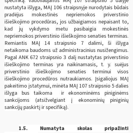
specifiką. Vadovaujantis MAĮ 107 straipsnio 5 dalyje
nustatyta išlyga, MAĮ 106 straipsnyje nurodytais būdais
pradėjus mokestinės nepriemokos priverstinio
išieškojimo procedūras, jos užbaigiamos nepaisant to,
kad jų vykdymo metu pasibaigia mokestinės
nepriemokos priverstinio išieškojimo senaties terminas.
Remiantis MAĮ 14 straipsnio 7 dalimi, ši išlyga
netaikoma baudoms už administracinius nusižengimus.
Pagal ANK 672 straipsnio 3 dalį nustatytas priverstinio
išieškojimo terminas yra naikinamasis, t. y. suėjus
priverstinio išieškojimo senaties terminui visos
išieškojimo procedūros nutraukiamos. Įsigaliojus MAĮ
pakeitimo įstatymui, minėta MAĮ 107 straipsnio 5 dalies
išlyga bus taikoma ir ekonominėms piniginėms
sankcijoms (atsižvelgiant į ekonominių piniginių
sankcijų paskirtį ir specifiką).
1.5.
Numatyta skolas pripažinti