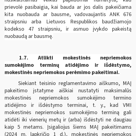
prievolė pasibaigia, kai bauda ar jos dalis pakeičiama
kita nuobauda ar bausme, vadovaujantis ANK 676
straipsniu arba Lietuvos Respublikos baudžiamojo
kodekso 47 straipsniu, ir asmuo įvykdo pakeistą
nuobaudą ar bausmę.
1.7.
Atlikti mokestinės nepriemokos
sumokėjimo terminų atidėjimo ir išdėstymo,
mokestinės nepriemokos perėmimo pakeitimai.
Siekiant teisinio reglamentavimo aiškumo, MAĮ
pakeitimo įstatyme aiškiai nustatyti maksimalūs
mokestinės nepriemokos sumokėjimo termino
atidėjimo ir išdėstymo terminai, t. y., kad VMI
mokestinės nepriemokos sumokėjimo terminą gali
atidėti iki vienerių metų ir (arba) išdėstyti ne daugiau
kaip 5 metams. Įsigaliojus šiems MAĮ pakeitimams
(2024 m. lapkričio 1 d.), mokestinės nepriemokos