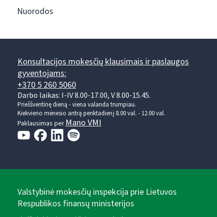
Nuorodos
Konsultacijos mokesčių klausimais ir paslaugos
gyventojams:
+370 5 260 5060
Darbo laikas: I-IV 8.00-17.00, V 8.00-15.45.
Prieššventinę dieną - viena valanda trumpiau.
Kiekvieno mėnesio antrą penktadienį 8.00 val. - 12.00 val.
Mano VMI
Paklausimas per
Valstybinė mokesčių inspekcija prie Lietuvos
Respublikos finansų ministerijos