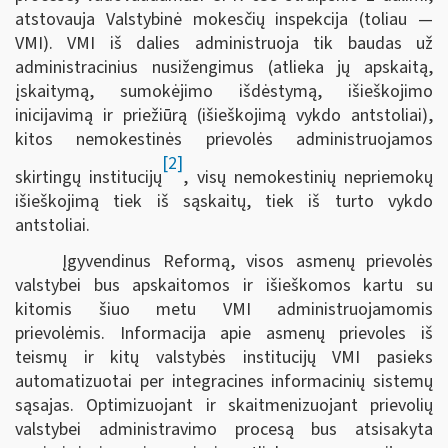
atstovauja Valstybinė mokesčių inspekcija (toliau —
VMI). VMI iš dalies administruoja tik baudas už
administracinius nusižengimus (atlieka jų apskaitą,
įskaitymą, sumokėjimo išdėstymą, išieškojimo
inicijavimą ir priežiūrą (išieškojimą vykdo antstoliai),
kitos nemokestinės prievolės administruojamos
[2]
skirtingų institucijų
, visų nemokestinių nepriemokų
išieškojimą tiek iš sąskaitų, tiek iš turto vykdo
antstoliai.
Įgyvendinus Reformą, visos asmenų prievolės
valstybei bus apskaitomos ir išieškomos kartu su
kitomis šiuo metu VMI administruojamomis
prievolėmis. Informacija apie asmenų prievoles iš
teismų ir kitų valstybės institucijų VMI pasieks
automatizuotai per integracines informacinių sistemų
sąsajas. Optimizuojant ir skaitmenizuojant prievolių
valstybei administravimo procesą bus atsisakyta