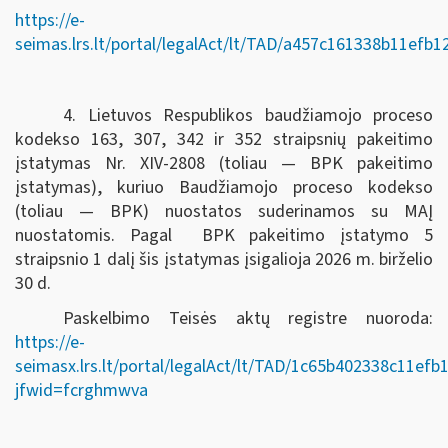
https://e-
seimas.lrs.lt/portal/legalAct/lt/TAD/a457c161338b11efb
4. Lietuvos Respublikos baudžiamojo proceso
kodekso 163, 307, 342 ir 352 straipsnių pakeitimo
įstatymas Nr. XIV-2808 (toliau — BPK pakeitimo
įstatymas), kuriuo Baudžiamojo proceso kodekso
(toliau — BPK) nuostatos suderinamos su MAĮ
nuostatomis. Pagal BPK pakeitimo įstatymo 5
straipsnio 1 dalį šis įstatymas įsigalioja 2026 m. birželio
30 d.
Paskelbimo Teisės aktų registre nuoroda:
https://e-
seimasx.lrs.lt/portal/legalAct/lt/TAD/1c65b402338c11ef
jfwid=fcrghmwva