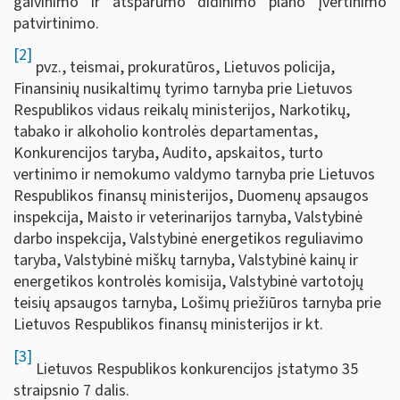
gaivinimo ir atsparumo didinimo plano įvertinimo
patvirtinimo.
[2]
pvz., teismai, prokuratūros, Lietuvos policija,
Finansinių nusikaltimų tyrimo tarnyba prie Lietuvos
Respublikos vidaus reikalų ministerijos, Narkotikų,
tabako ir alkoholio kontrolės departamentas,
Konkurencijos taryba, Audito, apskaitos, turto
vertinimo ir nemokumo valdymo tarnyba prie Lietuvos
Respublikos finansų ministerijos, Duomenų apsaugos
inspekcija, Maisto ir veterinarijos tarnyba, Valstybinė
darbo inspekcija, Valstybinė energetikos reguliavimo
taryba, Valstybinė miškų tarnyba, Valstybinė kainų ir
energetikos kontrolės komisija, Valstybinė vartotojų
teisių apsaugos tarnyba, Lošimų priežiūros tarnyba prie
Lietuvos Respublikos finansų ministerijos ir kt.
[3]
Lietuvos Respublikos konkurencijos įstatymo 35
straipsnio 7 dalis.