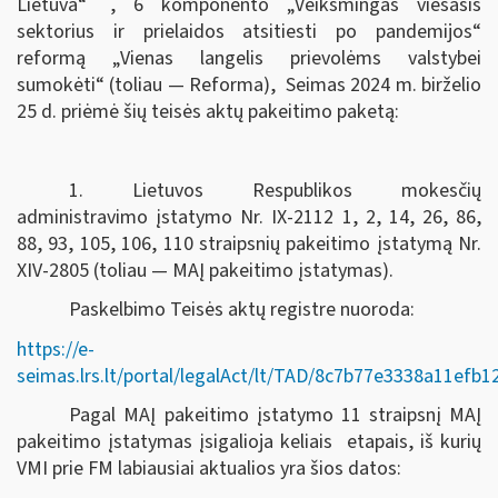
Lietuva“
, 6 komponento „Veiksmingas viešasis
sektorius ir prielaidos atsitiesti po pandemijos“
reformą „Vienas langelis prievolėms valstybei
sumokėti“ (toliau — Reforma), Seimas
2024 m. birželio
25 d.
priėmė šių teisės aktų pakeitimo paketą:
1. Lietuvos Respublikos mokesčių
administravimo įstatymo Nr. IX-2112 1, 2, 14, 26, 86,
88, 93, 105, 106, 110 straipsnių pakeitimo įstatymą Nr.
XIV-2805 (toliau — MAĮ pakeitimo įstatymas).
Paskelbimo Teisės aktų registre nuoroda:
https://e-
seimas.lrs.lt/portal/legalAct/lt/TAD/8c7b77e3338a11efb
Pagal MAĮ pakeitimo įstatymo 11 straipsnį MAĮ
pakeitimo įstatymas įsigalioja keliais etapais, iš kurių
VMI prie FM labiausiai aktualios yra šios datos: