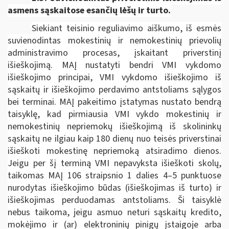
asmens sąskaitose esančių lėšų ir turto.
Siekiant teisinio reguliavimo aiškumo, iš esmės
suvienodintas mokestinių ir nemokestinių prievolių
administravimo procesas, įskaitant priverstinį
išieškojimą. MAĮ nustatyti bendri VMI vykdomo
išieškojimo principai, VMI vykdomo išieškojimo iš
sąskaitų ir išieškojimo perdavimo antstoliams sąlygos
bei terminai. MAĮ pakeitimo įstatymas nustato bendrą
taisyklę, kad pirmiausia VMI vykdo mokestinių ir
nemokestinių nepriemokų išieškojimą iš skolininkų
sąskaitų ne ilgiau kaip 180 dienų nuo teisės priverstinai
išieškoti mokestinę nepriemoką atsiradimo dienos.
Jeigu per šį terminą VMI nepavyksta išieškoti skolų,
taikomas MAĮ 106 straipsnio 1 dalies 4–5 punktuose
nurodytas išieškojimo būdas (išieškojimas iš turto) ir
išieškojimas perduodamas antstoliams. Ši taisyklė
nebus taikoma, jeigu asmuo neturi sąskaitų kredito,
mokėjimo ir (ar) elektroninių pinigų įstaigoje arba