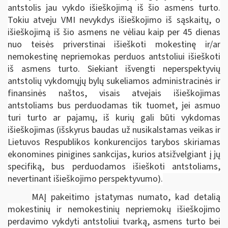
antstolis jau vykdo išieškojimą iš šio asmens turto.
Tokiu atveju VMI nevykdys išieškojimo iš sąskaitų, o
išieškojimą iš šio asmens ne vėliau kaip per 45 dienas
nuo teisės priverstinai išieškoti mokestinę ir/ar
nemokestinę nepriemokas perduos antstoliui išieškoti
iš asmens turto. Siekiant išvengti neperspektyvių
antstolių vykdomųjų bylų sukeliamos administracinės ir
finansinės naštos, visais atvejais išieškojimas
antstoliams bus perduodamas tik tuomet, jei asmuo
turi turto ar pajamų, iš kurių gali būti vykdomas
išieškojimas (išskyrus baudas už nusikalstamas veikas ir
Lietuvos Respublikos konkurencijos tarybos skiriamas
ekonomines pinigines sankcijas, kurios atsižvelgiant į jų
specifiką, bus perduodamos išieškoti antstoliams,
nevertinant išieškojimo perspektyvumo).
MAĮ pakeitimo įstatymas numato, kad detalią
mokestinių ir nemokestinių nepriemokų išieškojimo
perdavimo vykdyti antstoliui tvarką, asmens turto bei