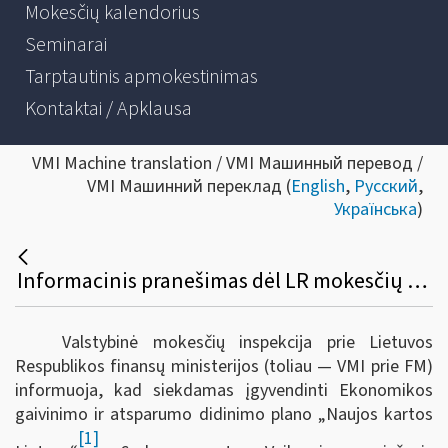
Mokesčių kalendorius
Seminarai
Tarptautinis apmokestinimas
Kontaktai / Apklausa
VMI Machine translation / VMI Машинный перевод /
VMI Машинний переклад (
English
,
Русский
,
Українська
)
Informacinis pranešimas dėl LR mokesčių administravimo įstatymo ir kitų teisės aktų pakeitimo
Valstybinė mokesčių inspekcija prie Lietuvos
Respublikos finansų ministerijos (toliau — VMI prie FM)
informuoja, kad s
iekdamas įgyvendinti Ekonomikos
gaivinimo ir atsparumo didinimo plano „Naujos kartos
[1]