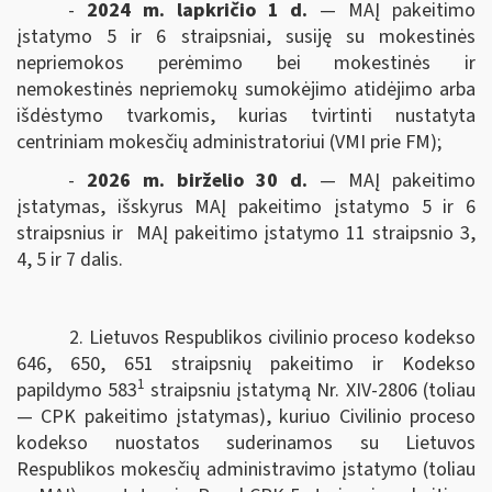
-
2024 m. lapkričio 1 d.
— MAĮ pakeitimo
įstatymo 5 ir 6 straipsniai, susiję su mokestinės
nepriemokos perėmimo bei mokestinės ir
nemokestinės nepriemokų sumokėjimo atidėjimo arba
išdėstymo tvarkomis, kurias tvirtinti nustatyta
centriniam mokesčių administratoriui (VMI prie FM);
-
2026 m. birželio 30 d.
— MAĮ pakeitimo
įstatymas, išskyrus MAĮ pakeitimo įstatymo 5 ir 6
straipsnius ir MAĮ pakeitimo įstatymo 11 straipsnio 3,
4, 5 ir 7 dalis.
2. Lietuvos Respublikos civilinio proceso kodekso
646, 650, 651 straipsnių pakeitimo ir Kodekso
1
papildymo 583
straipsniu įstatymą Nr. XIV-2806 (toliau
— CPK pakeitimo įstatymas), kuriuo Civilinio proceso
kodekso nuostatos suderinamos su Lietuvos
Respublikos mokesčių administravimo įstatymo (toliau