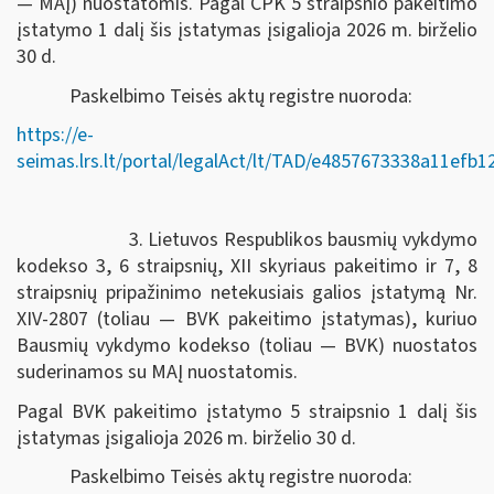
— MAĮ) nuostatomis. Pagal CPK 5 straipsnio pakeitimo
įstatymo 1 dalį šis įstatymas įsigalioja 2026 m. birželio
30 d.
Paskelbimo Teisės aktų registre nuoroda:
https://e-
seimas.lrs.lt/portal/legalAct/lt/TAD/e4857673338a11efb
3. Lietuvos Respublikos bausmių vykdymo
kodekso 3, 6 straipsnių, XII skyriaus pakeitimo ir 7, 8
straipsnių pripažinimo netekusiais galios įstatymą Nr.
XIV-2807 (toliau — BVK pakeitimo įstatymas), kuriuo
Bausmių vykdymo kodekso (toliau — BVK) nuostatos
suderinamos su MAĮ nuostatomis.
Pagal BVK pakeitimo įstatymo 5 straipsnio 1 dalį šis
įstatymas įsigalioja 2026 m. birželio 30 d.
Paskelbimo Teisės aktų registre nuoroda: