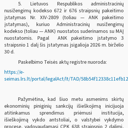
5. Lietuvos Respublikos administracinių
nusižengimų kodekso 672 ir 676 straipsnių pakeitimo
įstatymas Nr. XIV-2809 (toliau — ANK pakeitimo
įstatymas), kuriuo Administracinių nusižengimų
kodekso (toliau — ANK) nuostatos suderinamos su MAĮ
nuostatomis. Pagal ANK pakeitimo įstatymo 3
straipsnio 1 dalį šis įstatymas įsigalioja 2026 m. birželio
30 d.
Paskelbimo Teisės aktų registre nuoroda:
https://e-
seimas.lrs.lt/portal/legalAct/lt/TAD/58b54f12338c11efb
Pažymėtina, kad šiuo metu asmenims skirtų
ekonominių piniginių sankcijų išieškojimą inicijuoja
atitinkamus sprendimus priėmusi institucija,
išieškojimą vykdo antstoliai, o valstybei vykdymo
procese, vadovaudamasi CPK 638 straipsnio 2 dalimi,