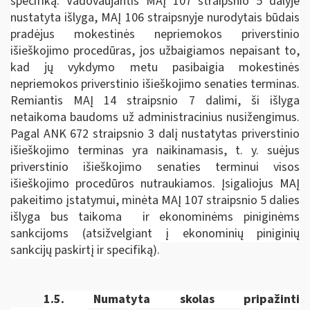
specifiką. Vadovaujantis MAĮ 107 straipsnio 5 dalyje
nustatyta išlyga, MAĮ 106 straipsnyje nurodytais būdais
pradėjus mokestinės nepriemokos priverstinio
išieškojimo procedūras, jos užbaigiamos nepaisant to,
kad jų vykdymo metu pasibaigia mokestinės
nepriemokos priverstinio išieškojimo senaties terminas.
Remiantis MAĮ 14 straipsnio 7 dalimi, ši išlyga
netaikoma baudoms už administracinius nusižengimus.
Pagal ANK 672 straipsnio 3 dalį nustatytas priverstinio
išieškojimo terminas yra naikinamasis, t. y. suėjus
priverstinio išieškojimo senaties terminui visos
išieškojimo procedūros nutraukiamos. Įsigaliojus MAĮ
pakeitimo įstatymui, minėta MAĮ 107 straipsnio 5 dalies
išlyga bus taikoma ir ekonominėms piniginėms
sankcijoms (atsižvelgiant į ekonominių piniginių
sankcijų paskirtį ir specifiką).
1.5.
Numatyta skolas pripažinti