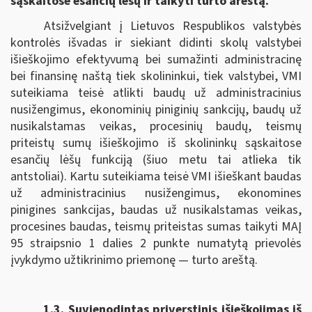
sąskaitose esančių lėšų ir taikyti turto areštą.
Atsižvelgiant į Lietuvos Respublikos valstybės
kontrolės išvadas ir siekiant didinti skolų valstybei
išieškojimo efektyvumą bei sumažinti administracinę
bei finansinę naštą tiek skolininkui, tiek valstybei, VMI
suteikiama teisė atlikti baudų už administracinius
nusižengimus, ekonominių piniginių sankcijų, baudų už
nusikalstamas veikas, procesinių baudų, teismų
priteistų sumų išieškojimo iš skolininkų sąskaitose
esančių lėšų funkciją (šiuo metu tai atlieka tik
antstoliai). Kartu suteikiama teisė VMI išieškant baudas
už administracinius nusižengimus, ekonomines
pinigines sankcijas, baudas už nusikalstamas veikas,
procesines baudas, teismų priteistas sumas taikyti MAĮ
95 straipsnio 1 dalies 2 punkte numatytą prievolės
įvykdymo užtikrinimo priemonę — turto areštą.
1.3. Suvienodintas p
riverstinis išieškojimas iš