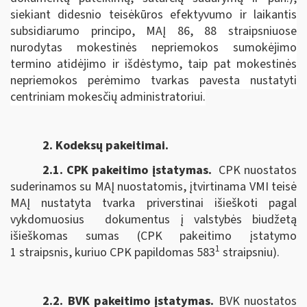
siekiant didesnio teisėkūros efektyvumo ir laikantis
subsidiarumo principo, MAĮ 86, 88 straipsniuose
nurodytas mokestinės nepriemokos sumokėjimo
termino atidėjimo ir išdėstymo, taip pat mokestinės
nepriemokos perėmimo tvarkas pavesta nustatyti
centriniam mokesčių administratoriui.
2. Kodeksų pakeitimai.
2.1. CPK pakeitimo įstatymas
.
CPK nuostatos
suderinamos su MAĮ nuostatomis, įtvirtinama VMI teisė
MAĮ nustatyta tvarka priverstinai išieškoti pagal
vykdomuosius dokumentus į valstybės biudžetą
išieškomas sumas (CPK pakeitimo įstatymo
1
1 straipsnis, kuriuo CPK papildomas 583
straipsniu).
2.2. BVK pakeitimo įstatymas.
BVK nuostatos