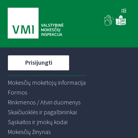
Prisijungti
Mokesčių mokėtojų informacija
Formos
Rinkmenos / Atviri duomenys
Skaičiuoklės ir pagalbininkai
Sąskaitos ir įmokų kodai
Mokesčių žinynas