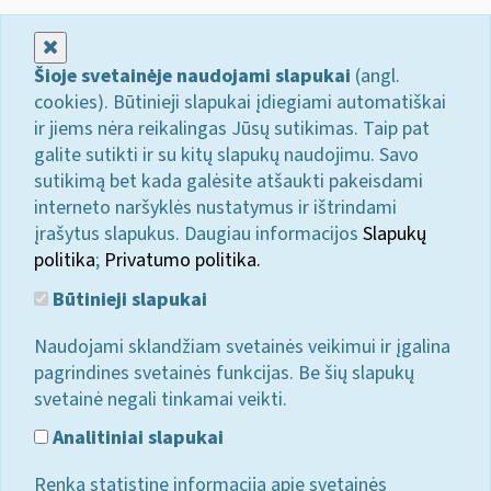
Uždaryti
Šioje svetainėje naudojami slapukai
(angl.
cookies). Būtinieji slapukai įdiegiami automatiškai
ir jiems nėra reikalingas Jūsų sutikimas. Taip pat
galite sutikti ir su kitų slapukų naudojimu. Savo
sutikimą bet kada galėsite atšaukti pakeisdami
interneto naršyklės nustatymus ir ištrindami
įrašytus slapukus. Daugiau informacijos
Slapukų
politika
;
Privatumo politika.
Būtinieji slapukai
Naudojami sklandžiam svetainės veikimui ir įgalina
pagrindines svetainės funkcijas. Be šių slapukų
svetainė negali tinkamai veikti.
Analitiniai slapukai
Renka statistinę informaciją apie svetainės