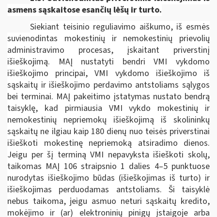
asmens sąskaitose esančių lėšų ir turto.
Siekiant teisinio reguliavimo aiškumo, iš esmės
suvienodintas mokestinių ir nemokestinių prievolių
administravimo procesas, įskaitant priverstinį
išieškojimą. MAĮ nustatyti bendri VMI vykdomo
išieškojimo principai, VMI vykdomo išieškojimo iš
sąskaitų ir išieškojimo perdavimo antstoliams sąlygos
bei terminai. MAĮ pakeitimo įstatymas nustato bendrą
taisyklę, kad pirmiausia VMI vykdo mokestinių ir
nemokestinių nepriemokų išieškojimą iš skolininkų
sąskaitų ne ilgiau kaip 180 dienų nuo teisės priverstinai
išieškoti mokestinę nepriemoką atsiradimo dienos.
Jeigu per šį terminą VMI nepavyksta išieškoti skolų,
taikomas MAĮ 106 straipsnio 1 dalies 4–5 punktuose
nurodytas išieškojimo būdas (išieškojimas iš turto) ir
išieškojimas perduodamas antstoliams. Ši taisyklė
nebus taikoma, jeigu asmuo neturi sąskaitų kredito,
mokėjimo ir (ar) elektroninių pinigų įstaigoje arba