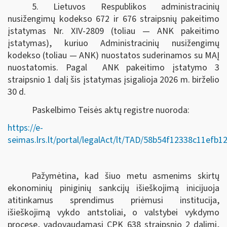
5. Lietuvos Respublikos administracinių
nusižengimų kodekso 672 ir 676 straipsnių pakeitimo
įstatymas Nr. XIV-2809 (toliau — ANK pakeitimo
įstatymas), kuriuo Administracinių nusižengimų
kodekso (toliau — ANK) nuostatos suderinamos su MAĮ
nuostatomis. Pagal ANK pakeitimo įstatymo 3
straipsnio 1 dalį šis įstatymas įsigalioja 2026 m. birželio
30 d.
Paskelbimo Teisės aktų registre nuoroda:
https://e-
seimas.lrs.lt/portal/legalAct/lt/TAD/58b54f12338c11efb
Pažymėtina, kad šiuo metu asmenims skirtų
ekonominių piniginių sankcijų išieškojimą inicijuoja
atitinkamus sprendimus priėmusi institucija,
išieškojimą vykdo antstoliai, o valstybei vykdymo
procese, vadovaudamasi CPK 638 straipsnio 2 dalimi,