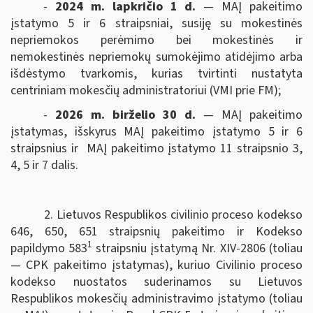
-
2024 m. lapkričio 1 d.
— MAĮ pakeitimo
įstatymo 5 ir 6 straipsniai, susiję su mokestinės
nepriemokos perėmimo bei mokestinės ir
nemokestinės nepriemokų sumokėjimo atidėjimo arba
išdėstymo tvarkomis, kurias tvirtinti nustatyta
centriniam mokesčių administratoriui (VMI prie FM);
-
2026 m. birželio 30 d.
— MAĮ pakeitimo
įstatymas, išskyrus MAĮ pakeitimo įstatymo 5 ir 6
straipsnius ir MAĮ pakeitimo įstatymo 11 straipsnio 3,
4, 5 ir 7 dalis.
2. Lietuvos Respublikos civilinio proceso kodekso
646, 650, 651 straipsnių pakeitimo ir Kodekso
1
papildymo 583
straipsniu įstatymą Nr. XIV-2806 (toliau
— CPK pakeitimo įstatymas), kuriuo Civilinio proceso
kodekso nuostatos suderinamos su Lietuvos
Respublikos mokesčių administravimo įstatymo (toliau