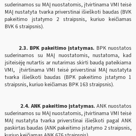
suderinamos su MAĮ nuostatomis, įtvirtinama VMI teisė
MAĮ nustatyta tvarka priverstinai išieškoti baudas (BVK
pakeitimo įstatymo 2 straipsnis, kuriuo keičiamas
BVK 6 straipsnis).
2.3. BPK pakeitimo įstatymas.
B
PK nuostatos
suderinamos su MAĮ nuostatomis,
nustatoma, kad
įsiteisėję nutartis ar nutarimas skirti baudą pateikiama
VMI,
įtvirtinama VMI teisė priverstinai MAĮ nustatyta
tvarka išieškoti baudas (BPK pakeitimo įstatymo 1
straipsnis, kuriuo keičiamas BPK 163 straipsnis).
2.4. ANK pakeitimo įstatymas.
ANK nuostatos
suderinamos su MAĮ nuostatomis, įtvirtinama
VMI teisė
MAĮ nustatyta tvarka priverstinai išieškoti pagal
ANK
paskirtas baudas (ANK pakeitimo įstatymo 2 straipsnis,
kuriuo keičiamas ANK
676 straipsnis).