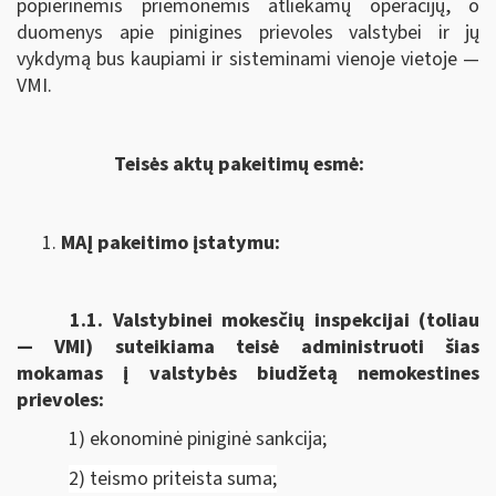
popierinėmis priemonėmis atliekamų operacijų, o
duomenys apie pinigines prievoles valstybei ir jų
vykdymą bus kaupiami ir sisteminami vienoje vietoje —
VMI.
Teisės aktų pakeitimų esmė:
MAĮ pakeitimo įstatymu:
1.1.
Valstybinei mokesčių inspekcijai (toliau
— VMI) suteikiama
teisė administruoti šias
mokamas į valstybės biudžetą nemokestines
prievoles:
1) ekonominė piniginė sankcija;
2) teismo priteista suma;