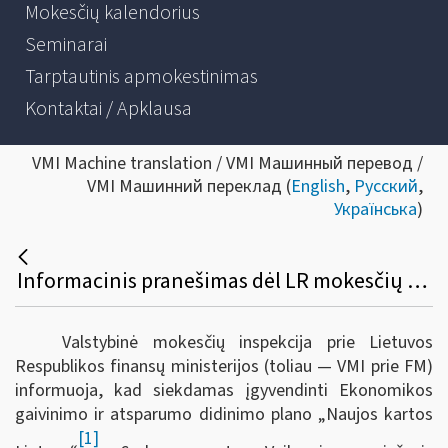
Mokesčių kalendorius
Seminarai
Tarptautinis apmokestinimas
Kontaktai / Apklausa
VMI Machine translation / VMI Машинный перевод /
VMI Машинний переклад (
English
,
Русский
,
Українська
)
Informacinis pranešimas dėl LR mokesčių administravimo įstatymo ir kitų teisės aktų pakeitimo
Valstybinė mokesčių inspekcija prie Lietuvos
Respublikos finansų ministerijos (toliau — VMI prie FM)
informuoja, kad s
iekdamas įgyvendinti Ekonomikos
gaivinimo ir atsparumo didinimo plano „Naujos kartos
[1]