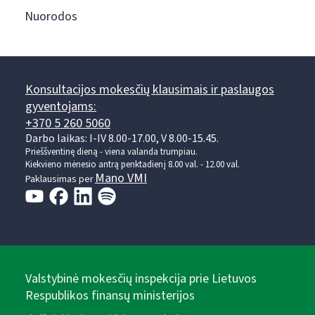
Nuorodos
Konsultacijos mokesčių klausimais ir paslaugos
gyventojams:
+370 5 260 5060
Darbo laikas: I-IV 8.00-17.00, V 8.00-15.45.
Prieššventinę dieną - viena valanda trumpiau.
Kiekvieno mėnesio antrą penktadienį 8.00 val. - 12.00 val.
Mano VMI
Paklausimas per
Valstybinė mokesčių inspekcija prie Lietuvos
Respublikos finansų ministerijos