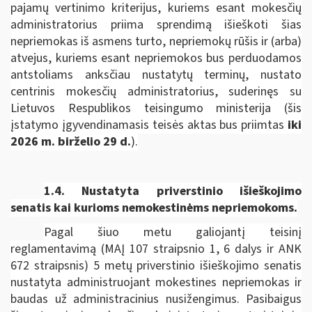
pajamų vertinimo kriterijus, kuriems esant mokesčių
administratorius priima sprendimą išieškoti šias
nepriemokas iš asmens turto, nepriemokų rūšis ir (arba)
atvejus, kuriems esant nepriemokos bus perduodamos
antstoliams anksčiau nustatytų terminų, nustato
centrinis mokesčių administratorius, suderinęs su
Lietuvos Respublikos teisingumo ministerija
(šis
įstatymo įgyvendinamasis teisės aktas bus priimtas
iki
2026 m. birželio 29 d.
).
1.4. Nustatyta priverstinio išieškojimo
senatis kai kurioms nemokestinėms nepriemokoms.
Pagal šiuo metu galiojantį teisinį
reglamentavimą (MAĮ 107 straipsnio 1, 6 dalys ir ANK
672 straipsnis) 5 metų priverstinio išieškojimo senatis
nustatyta administruojant mokestines nepriemokas ir
baudas už administracinius nusižengimus. Pasibaigus