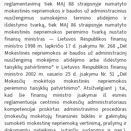
reglamentavimą tiek MAĮ 88 straipsnyje numatyto
mokestinės nepriemokos ir baudos už administracinius
nusižengimus sumokėjimo termino atidėjimo ir
išdėstymo tvarką, tiek MAĮ 86 straipsnyje numatyto
mokestinės nepriemokos perėmimo tvarką nustato
finansų ministras — Lietuvos Respublikos finansų
ministro 1998 m. lapkričio 17 d. įsakymu Nr. 268 „Dėl
Mokestinės nepriemokos ar baudos už administracinį
nusižengimą mokėjimo atidėjimo arba išdėstymo
taisyklių patvirtinimo“ ir Lietuvos Respublikos finansų
ministro 2002 m. vasario 25 d. įsakymu Nr. 51 „Dėl
Mokesčių mokėtojo mokestinės nepriemokos
perėmimo taisyklių patvirtinimo“. Atsižvelgiant į tai,
kad šie finansų ministro įsakymai iš esmės
reglamentuoja centrinio mokesčių administratoriaus
kompetencijai priskirtas administravimo procedūras
(mokesčių mokėtojų finansinės būklės ir galimybių
sumokėti mokestinę nepriemoką vertinimą, prašymų ir
dokumentų pateikimą, sutarčių sudarymą ir pan.),