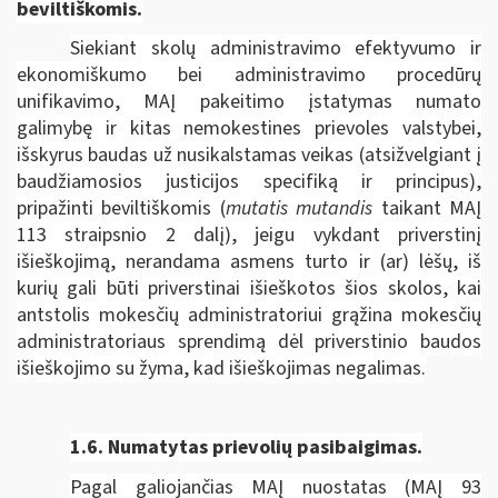
beviltiškomis.
Siekiant skolų administravimo efektyvumo ir
ekonomiškumo bei administravimo procedūrų
unifikavimo, MAĮ pakeitimo įstatymas numato
galimybę ir kitas nemokestines prievoles valstybei,
išskyrus baudas už nusikalstamas veikas (atsižvelgiant į
baudžiamosios justicijos specifiką ir principus),
pripažinti beviltiškomis (
mutatis mutandis
taikant MAĮ
113 straipsnio 2 dalį), jeigu vykdant priverstinį
išieškojimą, nerandama asmens turto ir (ar) lėšų, iš
kurių gali būti priverstinai išieškotos šios skolos, kai
antstolis mokesčių administratoriui grąžina mokesčių
administratoriaus sprendimą dėl priverstinio baudos
išieškojimo su žyma, kad išieškojimas negalimas.
1.6.
Numatytas prievolių pasibaigimas.
Pagal galiojančias MAĮ nuostatas (MAĮ 93