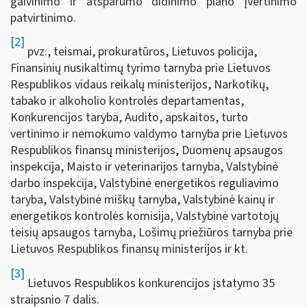
gaivinimo ir atsparumo didinimo plano įvertinimo
patvirtinimo.
[2]
pvz., teismai, prokuratūros, Lietuvos policija,
Finansinių nusikaltimų tyrimo tarnyba prie Lietuvos
Respublikos vidaus reikalų ministerijos, Narkotikų,
tabako ir alkoholio kontrolės departamentas,
Konkurencijos taryba, Audito, apskaitos, turto
vertinimo ir nemokumo valdymo tarnyba prie Lietuvos
Respublikos finansų ministerijos, Duomenų apsaugos
inspekcija, Maisto ir veterinarijos tarnyba, Valstybinė
darbo inspekcija, Valstybinė energetikos reguliavimo
taryba, Valstybinė miškų tarnyba, Valstybinė kainų ir
energetikos kontrolės komisija, Valstybinė vartotojų
teisių apsaugos tarnyba, Lošimų priežiūros tarnyba prie
Lietuvos Respublikos finansų ministerijos ir kt.
[3]
Lietuvos Respublikos konkurencijos įstatymo 35
straipsnio 7 dalis.