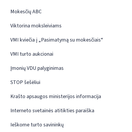
Mokesčių ABC
Viktorina moksleiviams
VMI kviečia į „Pasimatymą su mokesčiais“
VMI turto aukcionai
Įmonių VDU palyginimas
STOP šešėliui
Krašto apsaugos ministerijos informacija
Interneto svetainės atitikties paraiška
Ieškome turto savininkų