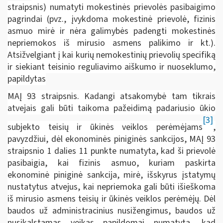
straipsnis) numatyti mokestinės prievolės pasibaigimo
pagrindai (pvz., įvykdoma mokestinė prievolė, fizinis
asmuo mirė ir nėra galimybės padengti mokestinės
nepriemokos iš mirusio asmens palikimo ir kt.).
Atsižvelgiant į kai kurių nemokestinių prievolių specifiką
ir siekiant teisinio reguliavimo aiškumo ir nuoseklumo,
papildytas
MAĮ 93 straipsnis. Kadangi atsakomybė tam tikrais
atvejais gali būti taikoma pažeidimą padariusio ūkio
[3]
subjekto teisių ir ūkinės veiklos perėmėjams
,
pavyzdžiui, dėl ekonominės piniginės sankcijos, MAĮ 93
straipsnio 1 dalies 11 punkte numatyta, kad ši prievolė
pasibaigia, kai fizinis asmuo, kuriam paskirta
ekonominė piniginė sankcija, mirė, išskyrus įstatymų
nustatytus atvejus, kai nepriemoka gali būti išieškoma
iš mirusio asmens teisių ir ūkinės veiklos perėmėjų. Dėl
baudos už administracinius nusižengimus, baudos už
nusikalstamas veikas papildomai numatyta, kad