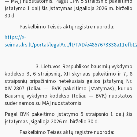
— MAĮ) nuostatomis. Pagal CPK 5 straipsnio pakeitimo
įstatymo 1 dalį šis įstatymas įsigalioja 2026 m. birželio
30 d.
Paskelbimo Teisės aktų registre nuoroda:
https://e-
seimas.lrs.lt/portal/legalAct/lt/TAD/e4857673338a11efb
3. Lietuvos Respublikos bausmių vykdymo
kodekso 3, 6 straipsnių, XII skyriaus pakeitimo ir 7, 8
straipsnių pripažinimo netekusiais galios įstatymą Nr.
XIV-2807 (toliau — BVK pakeitimo įstatymas), kuriuo
Bausmių vykdymo kodekso (toliau — BVK) nuostatos
suderinamos su MAĮ nuostatomis.
Pagal BVK pakeitimo įstatymo 5 straipsnio 1 dalį šis
įstatymas įsigalioja 2026 m. birželio 30 d.
Paskelbimo Teisės aktų registre nuoroda: