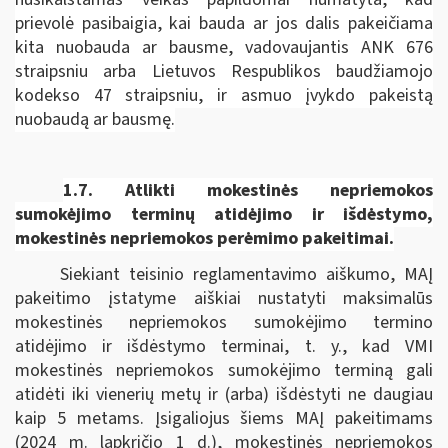
prievolė pasibaigia, kai bauda ar jos dalis pakeičiama
kita nuobauda ar bausme, vadovaujantis ANK 676
straipsniu arba Lietuvos Respublikos baudžiamojo
kodekso 47 straipsniu, ir asmuo įvykdo pakeistą
nuobaudą ar bausmę.
1.7.
Atlikti mokestinės nepriemokos
sumokėjimo terminų atidėjimo ir išdėstymo,
mokestinės nepriemokos perėmimo pakeitimai.
Siekiant teisinio reglamentavimo aiškumo, MAĮ
pakeitimo įstatyme aiškiai nustatyti maksimalūs
mokestinės nepriemokos sumokėjimo termino
atidėjimo ir išdėstymo terminai, t. y., kad VMI
mokestinės nepriemokos sumokėjimo terminą gali
atidėti iki vienerių metų ir (arba) išdėstyti ne daugiau
kaip 5 metams. Įsigaliojus šiems MAĮ pakeitimams
(2024 m. lapkričio 1 d.), mokestinės nepriemokos