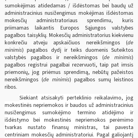
sumokėjimas atidedamas / išdėstomas bei baudų už
administracinius nusižengimus mokėjimas išdėstomas
mokesčių administratoriaus sprendimu, kuris
priimamas laikantis Europos Sąjungos valstybes
pagalbos taisyklių. Mokesčių administratorius kiekvienu
konkrečiu atveju apskaičiuos nereikšmingos (
de
minimis
) pagalbos dydį ir teiks duomenis Suteiktos
valstybės pagalbos ir nereikšmingos (
de minimis
)
pagalbos registrui pagalbai rezervuoti, taip pat imsis
priemonių, jog priėmus sprendimą, nebūtų pažeistos
nereikšmingos (
de minimis
) pagalbos sumų leistinos
ribos.
Siekiant atsisakyti perteklinio reikalavimo, jog
mokestinės nepriemokos ir baudos už administracinius
nusižengimus sumokėjimo termino atidėjimo ir
išdėstymo bei mokestinės nepriemokos perėmimo
tvarkas nustato finansų ministras, tai pavesta
centriniam mokesčių administratoriui. Pagal galiojantį