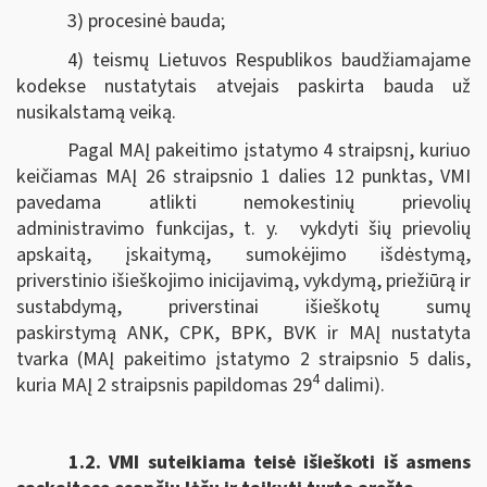
3) procesinė bauda;
4) teismų Lietuvos Respublikos baudžiamajame
kodekse nustatytais atvejais paskirta bauda už
nusikalstamą veiką.
Pagal MAĮ pakeitimo įstatymo 4 straipsnį, kuriuo
keičiamas MAĮ 26 straipsnio 1 dalies 12 punktas, VMI
pavedama atlikti nemokestinių prievolių
administravimo funkcijas, t. y. vykdyti šių prievolių
apskaitą, įskaitymą, sumokėjimo išdėstymą,
priverstinio išieškojimo inicijavimą, vykdymą, priežiūrą ir
sustabdymą, priverstinai išieškotų sumų
paskirstymą ANK, CPK, BPK, BVK ir MAĮ nustatyta
tvarka (MAĮ pakeitimo įstatymo 2 straipsnio 5 dalis,
4
kuria MAĮ 2 straipsnis papildomas 29
dalimi).
1.2.
VMI suteikiama teisė išieškoti iš asmens