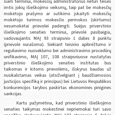
šiam terminui, mokesčių administratorius neturi teisės
imtis jokių išieškojimo veiksmų, taip pat be mokesčių
mokėtojo prašymo ar sutikimo įskaityti mokesčių
mokėtojo turimos mokesčio permokos (skirtumo)
nesumokėtai prievolei padengti. Suėjus priverstinio
išieškojimo senaties terminui, prievolė pasibaigia,
vadovaujantis MAĮ 93 straipsnio 1 dalies 8 punktu
(prievolė nurašoma). Siekiant teisinio apibrėžtumo ir
reguliavimo nuoseklumo bei administravimo procedūrų
unifikavimo, MAĮ 107, 108 straipsniuose nustatytas
priverstinio išieškojimo senaties institutas bus
taikomas ir kitoms prievolėms, išskyrus baudas už
nusikalstamas veikas (atsižvelgiant į baudžiamosios
justicijos specifiką ir principus) bei Lietuvos Respublikos
konkurencijos tarybos paskirtas ekonomines pinigines
sankcijas.
Kartu pažymėtina, kad priverstinio išieškojimo
senaties taikymas mokestinei nepriemokai turi savo