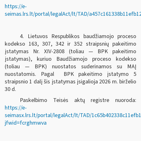
https://e-
seimas.lrs.lt/portal/legalAct/lt/TAD/a457c161338b11efb
4. Lietuvos Respublikos baudžiamojo proceso
kodekso 163, 307, 342 ir 352 straipsnių pakeitimo
įstatymas Nr. XIV-2808 (toliau — BPK pakeitimo
įstatymas), kuriuo Baudžiamojo proceso kodekso
(toliau — BPK) nuostatos suderinamos su MAĮ
nuostatomis. Pagal BPK pakeitimo įstatymo 5
straipsnio 1 dalį šis įstatymas įsigalioja 2026 m. birželio
30 d.
Paskelbimo Teisės aktų registre nuoroda:
https://e-
seimasx.lrs.lt/portal/legalAct/lt/TAD/1c65b402338c11ef
jfwid=fcrghmwva