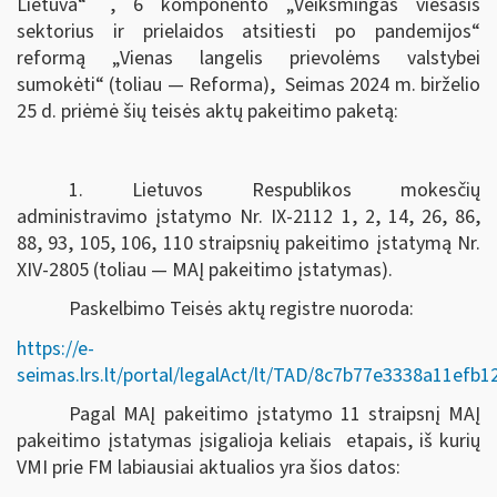
Lietuva“
, 6 komponento „Veiksmingas viešasis
sektorius ir prielaidos atsitiesti po pandemijos“
reformą „Vienas langelis prievolėms valstybei
sumokėti“ (toliau — Reforma), Seimas
2024 m. birželio
25 d.
priėmė šių teisės aktų pakeitimo paketą:
1. Lietuvos Respublikos mokesčių
administravimo įstatymo Nr. IX-2112 1, 2, 14, 26, 86,
88, 93, 105, 106, 110 straipsnių pakeitimo įstatymą Nr.
XIV-2805 (toliau — MAĮ pakeitimo įstatymas).
Paskelbimo Teisės aktų registre nuoroda:
https://e-
seimas.lrs.lt/portal/legalAct/lt/TAD/8c7b77e3338a11efb
Pagal MAĮ pakeitimo įstatymo 11 straipsnį MAĮ
pakeitimo įstatymas įsigalioja keliais etapais, iš kurių
VMI prie FM labiausiai aktualios yra šios datos: