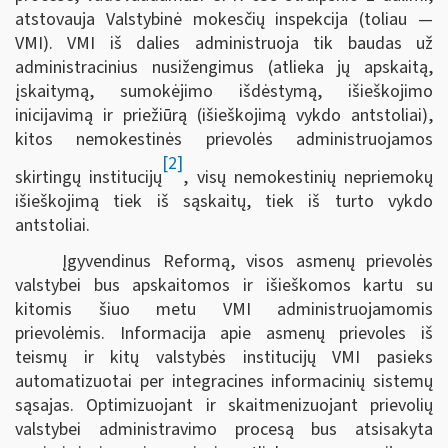
atstovauja Valstybinė mokesčių inspekcija (toliau —
VMI). VMI iš dalies administruoja tik baudas už
administracinius nusižengimus (atlieka jų apskaitą,
įskaitymą, sumokėjimo išdėstymą, išieškojimo
inicijavimą ir priežiūrą (išieškojimą vykdo antstoliai),
kitos nemokestinės prievolės administruojamos
[2]
skirtingų institucijų
, visų nemokestinių nepriemokų
išieškojimą tiek iš sąskaitų, tiek iš turto vykdo
antstoliai.
Įgyvendinus Reformą, visos asmenų prievolės
valstybei bus apskaitomos ir išieškomos kartu su
kitomis šiuo metu VMI administruojamomis
prievolėmis. Informacija apie asmenų prievoles iš
teismų ir kitų valstybės institucijų VMI pasieks
automatizuotai per integracines informacinių sistemų
sąsajas. Optimizuojant ir skaitmenizuojant prievolių
valstybei administravimo procesą bus atsisakyta