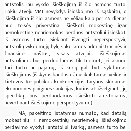
antstolis jau vykdo išieškojimą iš šio asmens turto.
Tokiu atveju VMI nevykdys išieškojimo iš sąskaitų, o
išieškojimą iš šio asmens ne vėliau kaip per 45 dienas
nuo teisės priverstinai išieškoti mokestinę ir/ar
nemokestinę nepriemokas perduos antstoliui išieškoti
iš asmens turto. Siekiant išvengti neperspektyvių
antstolių vykdomųjų bylų sukeliamos administracinės ir
finansinės naštos, visais atvejais išieškojimas
antstoliams bus perduodamas tik tuomet, jei asmuo
turi turto ar pajamų, iš kurių gali būti vykdomas
išieškojimas (išskyrus baudas už nusikalstamas veikas ir
Lietuvos Respublikos konkurencijos tarybos skiriamas
ekonomines pinigines sankcijas, kurios atsižvelgiant į jų
specifiką, bus perduodamos išieškoti antstoliams,
nevertinant išieškojimo perspektyvumo).
MAĮ pakeitimo įstatymas numato, kad detalią
mokestinių ir nemokestinių nepriemokų išieškojimo
perdavimo vykdyti antstoliui tvarką, asmens turto bei