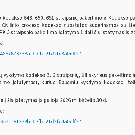
eso kodekso 646, 650, 651 straipsnių pakeitimo ir Kodekso 
o Civilinio proceso kodekso nuostatos suderinamos su Li
 5 straipsnio pakeitimo įstatymo 1 dalį šis įstatymas įsigal
a:
AD/e4857673338a11efb121d2fe3a0eff27
odekso 3, 6 straipsnių, XII skyriaus pakeitimo ir 7, 8
itimo įstatymas), kuriuo Bausmių vykdymo kodekso (t
į šis įstatymas įsigalioja 2026 m. birželio 30 d.
oda:
AD/a457c161338b11efb121d2fe3a0eff27