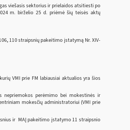
 viešasis sektorius ir prielaidos atsitiesti po
024 m. birželio 25 d.
priėmė šių teisės aktų
106, 110 straipsnių pakeitimo įstatymą Nr. XIV-
urių VMI prie FM labiausiai aktualios yra šios
nės nepriemokos perėmimo bei mokestinės ir
ntriniam mokesčių administratoriui (VMI prie
snius ir MAĮ pakeitimo įstatymo 11 straipsnio