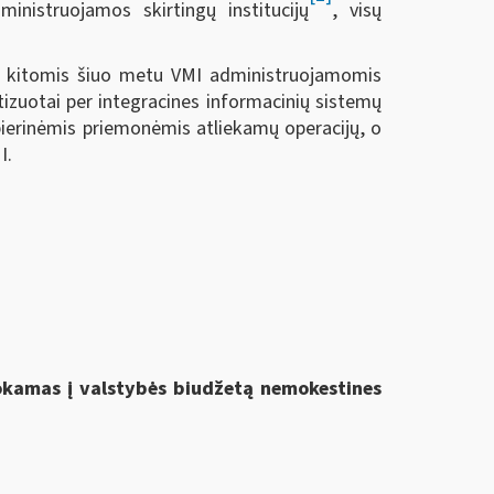
ministruojamos skirtingų institucijų
, visų
su kitomis šiuo metu VMI administruojamomis
tizuotai per integracines informacinių sistemų
pierinėmis priemonėmis atliekamų operacijų, o
I.
mokamas į valstybės biudžetą nemokestines