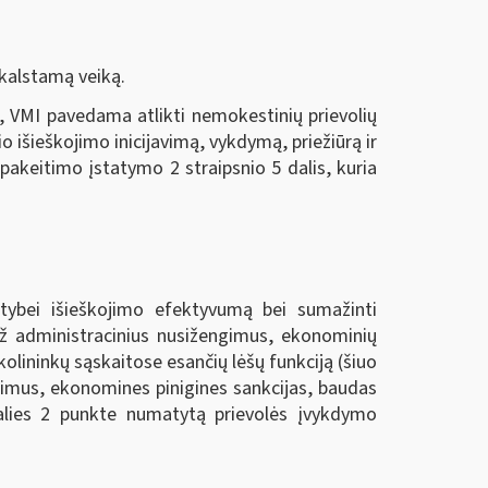
kalstamą veiką.
, VMI pavedama atlikti nemokestinių prievolių
o išieškojimo inicijavimą, vykdymą, priežiūrą ir
akeitimo įstatymo 2 straipsnio 5 dalis, kuria
lstybei išieškojimo efektyvumą bei sumažinti
 už administracinius nusižengimus, ekonominių
kolininkų sąskaitose esančių lėšų funkciją (šiuo
ngimus, ekonomines pinigines sankcijas, baudas
dalies 2 punkte numatytą prievolės įvykdymo