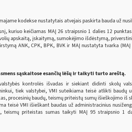
majame kodekse nustatytais atvejais paskirta bauda už nusi
nį, kuriuo keičiamas MAĮ 26 straipsnio 1 dalies 12 punktas
evolių apskaitą, įskaitymą, sumokėjimo išdėstymą, priverstini
irstymą ANK, CPK, BPK, BVK ir MAĮ nustatyta tvarka (MAĮ p
asmens sąskaitose esančių lėšų ir taikyti turto areštą.
valstybės kontrolės išvadas ir siekiant didinti skolų va
ininkui, tiek valstybei, VMI suteikiama teisė atlikti baudų
as, procesinių baudų, teismų priteistų sumų išieškojimo iš s
kiama teisė VMI išieškant baudas už administracinius nusiže
, teismų priteistas sumas taikyti MAĮ 95 straipsnio 1 