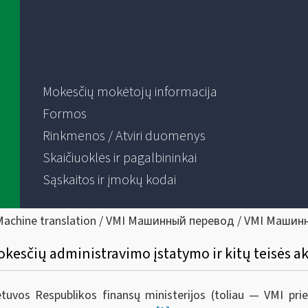
Mokesčių mokėtojų informacija
Formos
Rinkmenos / Atviri duomenys
Skaičiuoklės ir pagalbininkai
Sąskaitos ir įmokų kodai
Machine translation / VMI Машинный перевод / VMI Машин
kesčių administravimo įstatymo ir kitų teisės a
ietuvos Respublikos finansų ministerijos (toliau — VMI pr