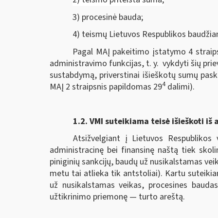
3) procesinė bauda;
4) teismų Lietuvos Respublikos baudžia
Pagal MAĮ pakeitimo įstatymo 4 straips
administravimo funkcijas, t. y. vykdyti šių pri
sustabdymą, priverstinai išieškotų sumų pask
4
MAĮ 2 straipsnis papildomas 29
dalimi).
1.2.
VMI suteikiama teisė išieškoti iš 
Atsižvelgiant į Lietuvos Respublikos 
administracinę bei finansinę naštą tiek skol
piniginių sankcijų, baudų už nusikalstamas veik
metu tai atlieka tik antstoliai). Kartu sutei
už nusikalstamas veikas, procesines baudas
užtikrinimo priemonę — turto areštą.