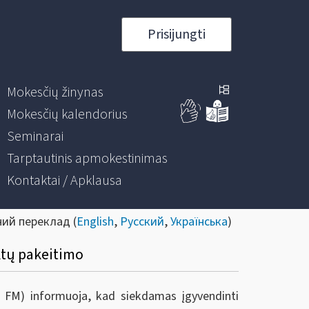
Prisijungti
Mokesčių žinynas
Mokesčių kalendorius
Seminarai
Tarptautinis apmokestinimas
Kontaktai / Apklausa
ний переклад (
English
,
Русский
,
Українська
)
ktų pakeitimo
ie FM) informuoja, kad s
iekdamas įgyvendinti