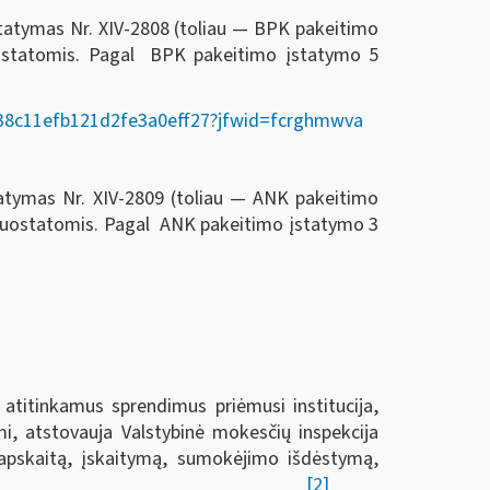
statymas Nr. XIV-2808 (toliau — BPK pakeitimo
ostatomis. Pagal BPK pakeitimo įstatymo 5
02338c11efb121d2fe3a0eff27?jfwid=fcrghmwva
tatymas Nr. XIV-2809 (toliau — ANK pakeitimo
 nuostatomis. Pagal ANK pakeitimo įstatymo 3
 atitinkamus sprendimus priėmusi institucija,
i, atstovauja Valstybinė mokesčių inspekcija
ų apskaitą, įskaitymą, sumokėjimo išdėstymą,
[2]