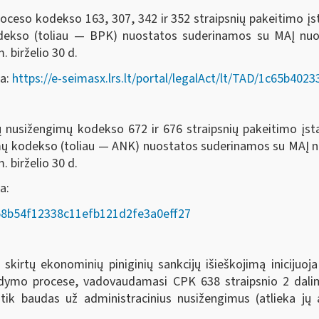
oceso kodekso 163, 307, 342 ir 352 straipsnių pakeitimo į
odekso (toliau — BPK) nuostatos suderinamos su MAĮ nu
. birželio 30 d.
da:
https://e-seimasx.lrs.lt/portal/legalAct/lt/TAD/1c65b4
ių nusižengimų kodekso 672 ir 676 straipsnių pakeitimo įs
imų kodekso (toliau — ANK) nuostatos suderinamos su MAĮ
. birželio 30 d.
a:
AD/58b54f12338c11efb121d2fe3a0eff27
rtų ekonominių piniginių sankcijų išieškojimą inicijuoja
ykdymo procese, vadovaudamasi CPK 638 straipsnio 2 dalim
 tik baudas už administracinius nusižengimus (atlieka j