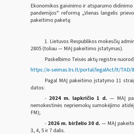
Ekonomikos gaivinimo ir atsparumo didinimo 
pandemijos“ reformą „Vienas langelis prie
pakeitimo paketą:
1. Lietuvos Respublikos mokesčių adminis
2805 (toliau — MAĮ pakeitimo įstatymas).
Paskelbimo Teisės aktų registre nuoro
https://e-seimas.lrs.lt/portal/legalAct/lt/T
Pagal MAĮ pakeitimo įstatymo 11 straips
datos:
-
2024 m. lapkričio 1 d.
— MAĮ pak
nemokestinės nepriemokų sumokėjimo atidėjim
FM);
-
2026 m. birželio 30 d.
— MAĮ pakeitim
3, 4, 5 ir 7 dalis.