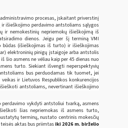
administravimo procesas, įskaitant priverstinį
ų ir išieškojimo perdavimo antstoliams sąlygos
ų ir nemokestinių nepriemokų išieškojimą iš
 atsiradimo dienos. Jeigu per šį terminą VMI
būdas (išieškojimas iš turto) ir išieškojimas
) elektroninių pinigų įstaigoje arba antstolis
 iš šio asmens ne vėliau kaip per 45 dienas nuo
smens turto. Siekiant išvengti neperspektyvių
s antstoliams bus perduodamas tik tuomet, jei
 veikas ir Lietuvos Respublikos konkurencijos
išieškoti antstoliams, nevertinant išieškojimo
 perdavimo vykdyti antstoliui tvarką, asmens
išieškoti šias nepriemokas iš asmens turto,
ustatytų terminų, nustato centrinis mokesčių
 teisės aktas bus priimtas
iki 2026 m. birželio