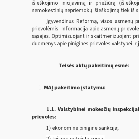
išieškojimo inicijavimą ir priežiūrą (išieš
nemokestinių nepriemokų išieškojimą tiek iš sąs
Įgyvendinus Reformą, visos asmenų pr
prievolėmis. Informacija apie asmenų prievole
sąsajas. Optimizuojant ir skaitmenizuojant p
duomenys apie pinigines prievoles valstybei ir
Teisės aktų pakeitimų esmė:
MAĮ pakeitimo įstatymu:
1.1.
Valstybinei mokesčių inspekcija
prievoles:
1) ekonominė piniginė sankcija;
2) teismo priteista suma;