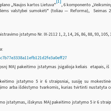
[1]
plano „Naujos kartos Lietuva“
, 6 komponento „Veiksmingas
volėms valstybei sumokėti“ (toliau — Reforma), Seimas
2
travimo įstatymo Nr. IX-2112 1, 2, 14, 26, 86, 88, 93, 105, 
da:
AD/8c7b77e3338a11efb121d2fe3a0eff27
nį MAĮ pakeitimo įstatymas įsigalioja keliais etapais, iš k
eitimo įstatymo 5 ir 6 straipsniai, susiję su mokesti
o arba išdėstymo tvarkomis, kurias tvirtinti nustatyta ce
o įstatymas, išskyrus MAĮ pakeitimo įstatymo 5 ir 6 straip