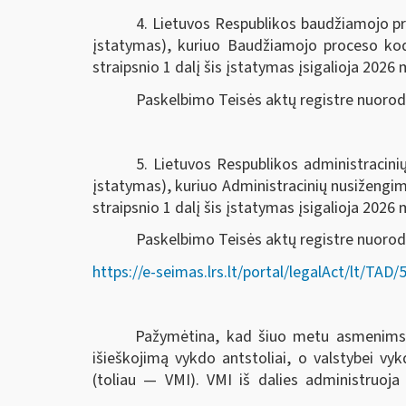
4. Lietuvos Respublikos baudžiamojo pr
įstatymas), kuriuo Baudžiamojo proceso k
straipsnio 1 dalį šis įstatymas įsigalioja 2026 m
Paskelbimo Teisės aktų registre nuoro
5. Lietuvos Respublikos administracin
įstatymas), kuriuo Administracinių nusiženg
straipsnio 1 dalį šis įstatymas įsigalioja 2026 m
Paskelbimo Teisės aktų registre nuorod
https://e-seimas.lrs.lt/portal/legalAct/lt/T
Pažymėtina, kad šiuo metu asmenims ski
išieškojimą vykdo antstoliai, o valstybei v
(toliau — VMI). VMI iš dalies administruoja