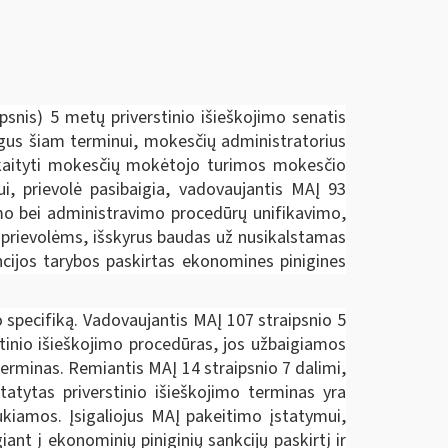
psnis) 5 metų priverstinio išieškojimo senatis
gus šiam terminui, mokesčių administratorius
skaityti mokesčių mokėtojo turimos mokesčio
i, prievolė pasibaigia, vadovaujantis MAĮ 93
umo bei administravimo procedūrų unifikavimo,
s prievolėms, išskyrus baudas už nusikalstamas
encijos tarybos paskirtas ekonomines pinigines
 specifiką. Vadovaujantis MAĮ 107 straipsnio 5
tinio išieškojimo procedūras, jos užbaigiamos
erminas. Remiantis MAĮ 14 straipsnio 7 dalimi,
atytas priverstinio išieškojimo terminas yra
aukiamos. Įsigaliojus MAĮ pakeitimo įstatymui,
nt į ekonominių piniginių sankcijų paskirtį ir