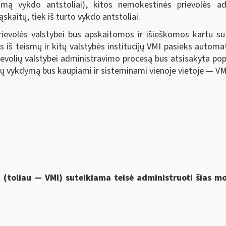
kojimą vykdo antstoliai), kitos nemokestinės prievolės ad
kaitų, tiek iš turto vykdo antstoliai.
ievolės valstybei bus apskaitomos ir išieškomos kartu 
s iš teismų ir kitų valstybės institucijų VMI pasieks automa
rievolių valstybei administravimo procesą bus atsisakyta po
 jų vykdymą bus kaupiami ir sisteminami vienoje vietoje — VM
i (toliau — VMI) suteikiama
teisė administruoti šias 