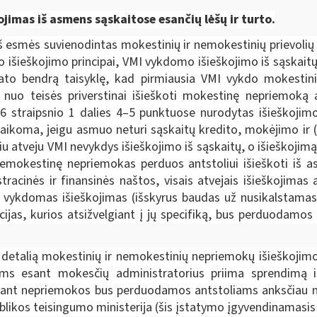
kojimas iš asmens sąskaitose esančių lėšų ir turto.
iš esmės suvienodintas mokestinių ir nemokestinių prievolių 
 išieškojimo principai, VMI vykdomo išieškojimo iš sąskait
ato bendrą taisyklę, kad pirmiausia VMI vykdo mokestini
ų nuo teisės priverstinai išieškoti mokestinę nepriemoką
 straipsnio 1 dalies 4–5 punktuose nurodytas išieškojimo 
ikoma, jeigu asmuo neturi sąskaitų kredito, mokėjimo ir (ar
iu atveju VMI nevykdys išieškojimo iš sąskaitų, o išieškojimą
r nemokestinę nepriemokas perduos antstoliui išieškoti iš a
racinės ir finansinės naštos, visais atvejais išieškojima
ti vykdomas išieškojimas (išskyrus baudas už nusikalstamas
jas, kurios atsižvelgiant į jų specifiką, bus perduodamos 
etalią mokestinių ir nemokestinių nepriemokų išieškojimo
iems esant mokesčių administratorius priima sprendimą 
 esant nepriemokos bus perduodamos antstoliams anksčiau n
blikos teisingumo ministerija
(šis įstatymo įgyvendinamasis