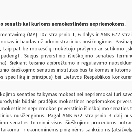
jimo senatis kai kurioms nemokestinėms nepriemokoms.
amentavimą (MAĮ 107 straipsnio 1, 6 dalys ir ANK 672 strai
mokas ir baudas už administracinius nusižengimus. Pasibai
smų, taip pat be mokesčių mokėtojo prašymo ar sutikimo į
adengti. Suėjus priverstinio išieškojimo senaties terminu
oma). Siekiant teisinio apibrėžtumo ir reguliavimo nuosekl
tinio išieškojimo senaties institutas bus taikomas ir kitom
jos specifiką ir principus) bei Lietuvos Respublikos konkur
škojimo senaties taikymas mokestinei nepriemokai turi savo
 nurodytais būdais pradėjus mokestinės nepriemokos privers
mokestinės nepriemokos priverstinio išieškojimo senaties t
nius nusižengimus. Pagal ANK 672 straipsnio 3 dalį nust
kojimo senaties terminui visos išieškojimo procedūros nutr
 taikoma ir ekonominėms piniginėms sankcijoms (atsižvelgia