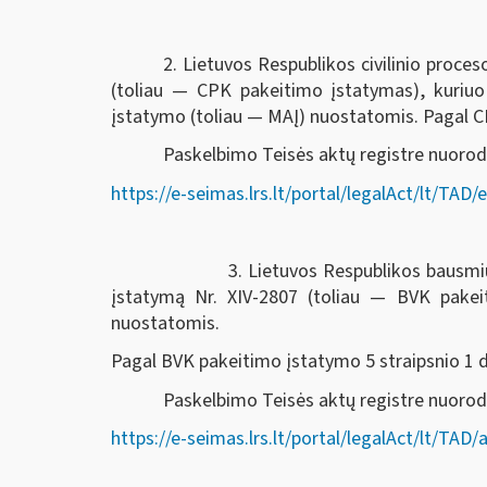
2. Lietuvos Respublikos civilinio proc
(toliau — CPK pakeitimo įstatymas), kuriu
įstatymo (toliau — MAĮ) nuostatomis. Pagal CPK
Paskelbimo Teisės aktų registre nuorod
https://e-seimas.lrs.lt/portal/legalAct/lt/T
3. Lietuvos Respublikos bausmių vykdymo k
įstatymą Nr. XIV-2807 (toliau — BVK pake
nuostatomis.
Pagal BVK pakeitimo įstatymo 5 straipsnio 1 dal
Paskelbimo Teisės aktų registre nuor
https://e-seimas.lrs.lt/portal/legalAct/lt/T