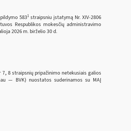
1
papildymo 583
straipsniu įstatymą Nr. XIV-2806
etuvos Respublikos mokesčių administravimo
ioja 2026 m. birželio 30 d.
 straipsnių pripažinimo netekusiais galios
oliau — BVK) nuostatos suderinamos su MAĮ