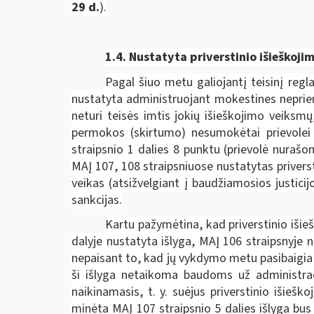
29 d.
).
1.4. Nustatyta priverstinio išieško
Pagal šiuo metu galiojantį teisinį regl
nustatyta administruojant mokestines neprie
neturi teisės imtis jokių išieškojimo veik
permokos (skirtumo) nesumokėtai prievolei p
straipsnio 1 dalies 8 punktu (prievolė nuraš
MAĮ 107, 108 straipsniuose nustatytas privers
veikas (atsižvelgiant į baudžiamosios justici
sankcijas.
Kartu pažymėtina, kad priverstinio išie
dalyje nustatyta išlyga, MAĮ 106 straipsnyje
nepaisant to, kad jų vykdymo metu pasibaigia 
ši išlyga netaikoma baudoms už administraci
naikinamasis, t. y. suėjus priverstinio išieš
minėta MAĮ 107 straipsnio 5 dalies išlyga bus