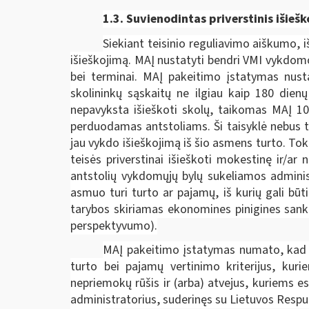
1.3. Suvienodintas p
riverstinis išieš
Siekiant teisinio reguliavimo aiškumo, 
išieškojimą. MAĮ nustatyti bendri VMI vykdomo
bei terminai. MAĮ pakeitimo įstatymas nust
skolininkų sąskaitų ne ilgiau kaip 180 dien
nepavyksta išieškoti skolų, taikomas MAĮ 106
perduodamas antstoliams. Ši taisyklė nebus ta
jau vykdo išieškojimą iš šio asmens turto. Tok
teisės priverstinai išieškoti mokestinę ir/a
antstolių vykdomųjų bylų sukeliamos administ
asmuo turi turto ar pajamų, iš kurių gali bū
tarybos skiriamas ekonomines pinigines sankci
perspektyvumo).
MAĮ pakeitimo įstatymas numato, kad d
turto bei pajamų vertinimo kriterijus, kur
nepriemokų rūšis ir (arba) atvejus, kuriems
administratorius, suderinęs su Lietuvos Respu