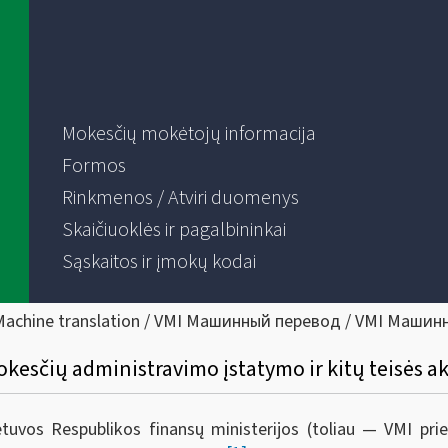
Mokesčių mokėtojų informacija
Formos
Rinkmenos / Atviri duomenys
Skaičiuoklės ir pagalbininkai
Sąskaitos ir įmokų kodai
Machine translation / VMI Машинный перевод / VMI Машин
kesčių administravimo įstatymo ir kitų teisės a
ietuvos Respublikos finansų ministerijos (toliau — VMI pr