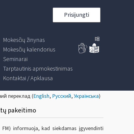
Prisijungti
Mokesčių žinynas
Mokesčių kalendorius
Seminarai
Tarptautinis apmokestinimas
Kontaktai / Apklausa
ний переклад (
English
,
Русский
,
Українська
)
ktų pakeitimo
ie FM) informuoja, kad s
iekdamas įgyvendinti