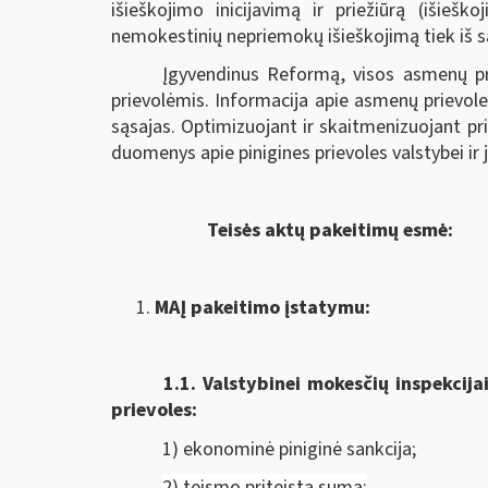
išieškojimo inicijavimą ir priežiūrą (išieš
nemokestinių nepriemokų išieškojimą tiek iš sąs
Įgyvendinus Reformą, visos asmenų pr
prievolėmis. Informacija apie asmenų prievole
sąsajas. Optimizuojant ir skaitmenizuojant p
duomenys apie pinigines prievoles valstybei ir
Teisės aktų pakeitimų esmė:
MAĮ pakeitimo įstatymu:
1.1.
Valstybinei mokesčių inspekcija
prievoles:
1) ekonominė piniginė sankcija;
2) teismo priteista suma;