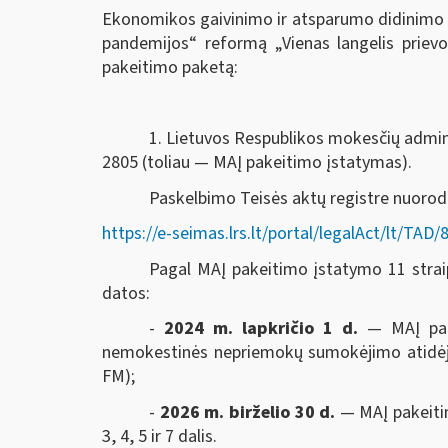
Ekonomikos gaivinimo ir atsparumo didinimo 
pandemijos“ reformą „Vienas langelis prie
pakeitimo paketą:
1. Lietuvos Respublikos mokesčių adminis
2805 (toliau — MAĮ pakeitimo įstatymas).
Paskelbimo Teisės aktų registre nuoro
https://e-seimas.lrs.lt/portal/legalAct/lt/T
Pagal MAĮ pakeitimo įstatymo 11 straips
datos:
-
2024 m. lapkričio 1 d.
— MAĮ pak
nemokestinės nepriemokų sumokėjimo atidėjim
FM);
-
2026 m. birželio 30 d.
— MAĮ pakeitim
3, 4, 5 ir 7 dalis.