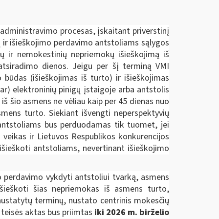
administravimo procesas, įskaitant priverstinį
ų ir išieškojimo perdavimo antstoliams sąlygos
ų ir nemokestinių nepriemokų išieškojimą iš
 atsiradimo dienos. Jeigu per šį terminą VMI
būdas (išieškojimas iš turto) ir išieškojimas
) elektroninių pinigų įstaigoje arba antstolis
 iš šio asmens ne vėliau kaip per 45 dienas nuo
smens turto. Siekiant išvengti neperspektyvių
s antstoliams bus perduodamas tik tuomet, jei
 veikas ir Lietuvos Respublikos konkurencijos
išieškoti antstoliams, nevertinant išieškojimo
 perdavimo vykdyti antstoliui tvarką, asmens
išieškoti šias nepriemokas iš asmens turto,
ustatytų terminų, nustato centrinis mokesčių
 teisės aktas bus priimtas
iki 2026 m. birželio