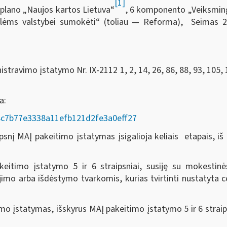
[1]
plano „Naujos kartos Lietuva“
, 6 komponento „Veiksmingas
volėms valstybei sumokėti“ (toliau — Reforma), Seimas
2
travimo įstatymo Nr. IX-2112 1, 2, 14, 26, 86, 88, 93, 105, 
da:
AD/8c7b77e3338a11efb121d2fe3a0eff27
nį MAĮ pakeitimo įstatymas įsigalioja keliais etapais, iš k
eitimo įstatymo 5 ir 6 straipsniai, susiję su mokesti
o arba išdėstymo tvarkomis, kurias tvirtinti nustatyta ce
o įstatymas, išskyrus MAĮ pakeitimo įstatymo 5 ir 6 straip