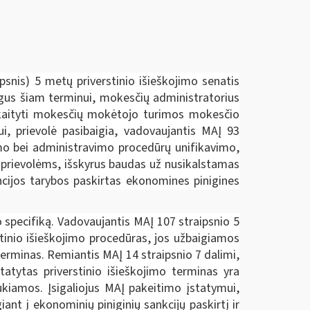
psnis) 5 metų priverstinio išieškojimo senatis
gus šiam terminui, mokesčių administratorius
skaityti mokesčių mokėtojo turimos mokesčio
i, prievolė pasibaigia, vadovaujantis MAĮ 93
umo bei administravimo procedūrų unifikavimo,
s prievolėms, išskyrus baudas už nusikalstamas
encijos tarybos paskirtas ekonomines pinigines
 specifiką. Vadovaujantis MAĮ 107 straipsnio 5
tinio išieškojimo procedūras, jos užbaigiamos
erminas. Remiantis MAĮ 14 straipsnio 7 dalimi,
atytas priverstinio išieškojimo terminas yra
aukiamos. Įsigaliojus MAĮ pakeitimo įstatymui,
nt į ekonominių piniginių sankcijų paskirtį ir