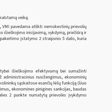
kalstamą veiką.
, VMI pavedama atlikti nemokestinių prievolių
o išieškojimo inicijavimą, vykdymą, priežiūrą ir
akeitimo įstatymo 2 straipsnio 5 dalis, kuria
lstybei išieškojimo efektyvumą bei sumažinti
 už administracinius nusižengimus, ekonominių
kolininkų sąskaitose esančių lėšų funkciją (šiuo
ngimus, ekonomines pinigines sankcijas, baudas
dalies 2 punkte numatytą prievolės įvykdymo