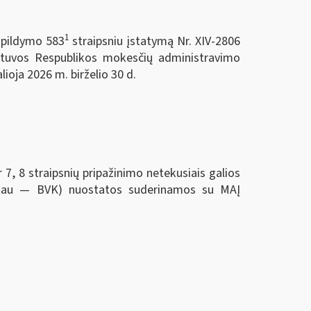
1
papildymo 583
straipsniu įstatymą Nr. XIV-2806
etuvos Respublikos mokesčių administravimo
ioja 2026 m. birželio 30 d.
 straipsnių pripažinimo netekusiais galios
oliau — BVK) nuostatos suderinamos su MAĮ