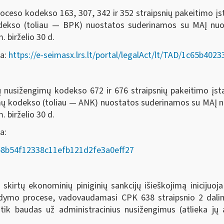
oceso kodekso 163, 307, 342 ir 352 straipsnių pakeitimo į
odekso (toliau — BPK) nuostatos suderinamos su MAĮ nu
. birželio 30 d.
da:
https://e-seimasx.lrs.lt/portal/legalAct/lt/TAD/1c65b4
ių nusižengimų kodekso 672 ir 676 straipsnių pakeitimo įs
imų kodekso (toliau — ANK) nuostatos suderinamos su MAĮ
. birželio 30 d.
a:
AD/58b54f12338c11efb121d2fe3a0eff27
rtų ekonominių piniginių sankcijų išieškojimą inicijuoja
ykdymo procese, vadovaudamasi CPK 638 straipsnio 2 dalim
 tik baudas už administracinius nusižengimus (atlieka j