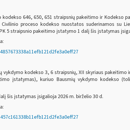
eso kodekso 646, 650, 651 straipsnių pakeitimo ir Kodekso 
o Civilinio proceso kodekso nuostatos suderinamos su Li
 5 straipsnio pakeitimo įstatymo 1 dalį šis įstatymas įsigal
a:
AD/e4857673338a11efb121d2fe3a0eff27
odekso 3, 6 straipsnių, XII skyriaus pakeitimo ir 7, 8
itimo įstatymas), kuriuo Bausmių vykdymo kodekso (t
į šis įstatymas įsigalioja 2026 m. birželio 30 d.
oda:
AD/a457c161338b11efb121d2fe3a0eff27