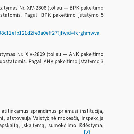
statymas Nr. XIV-2808 (toliau — BPK pakeitimo
ostatomis. Pagal BPK pakeitimo įstatymo 5
02338c11efb121d2fe3a0eff27?jfwid=fcrghmwva
tatymas Nr. XIV-2809 (toliau — ANK pakeitimo
 nuostatomis. Pagal ANK pakeitimo įstatymo 3
 atitinkamus sprendimus priėmusi institucija,
i, atstovauja Valstybinė mokesčių inspekcija
ų apskaitą, įskaitymą, sumokėjimo išdėstymą,
[2]