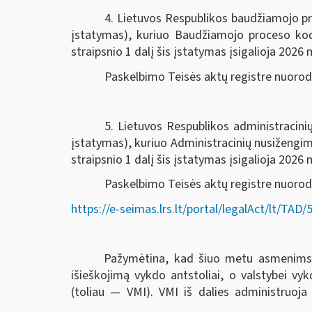
4. Lietuvos Respublikos baudžiamojo pr
įstatymas), kuriuo Baudžiamojo proceso k
straipsnio 1 dalį šis įstatymas įsigalioja 2026 m
Paskelbimo Teisės aktų registre nuoro
5. Lietuvos Respublikos administracin
įstatymas), kuriuo Administracinių nusiženg
straipsnio 1 dalį šis įstatymas įsigalioja 2026 m
Paskelbimo Teisės aktų registre nuorod
https://e-seimas.lrs.lt/portal/legalAct/lt/T
Pažymėtina, kad šiuo metu asmenims ski
išieškojimą vykdo antstoliai, o valstybei v
(toliau — VMI). VMI iš dalies administruoja