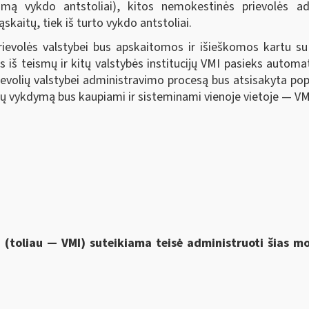
kojimą vykdo antstoliai), kitos nemokestinės prievolės ad
kaitų, tiek iš turto vykdo antstoliai.
ievolės valstybei bus apskaitomos ir išieškomos kartu 
s iš teismų ir kitų valstybės institucijų VMI pasieks automa
rievolių valstybei administravimo procesą bus atsisakyta po
 jų vykdymą bus kaupiami ir sisteminami vienoje vietoje — VM
i (toliau — VMI) suteikiama
teisė administruoti šias 