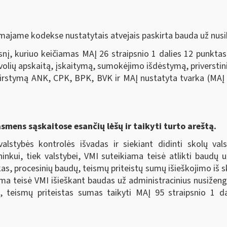
majame kodekse nustatytais atvejais paskirta bauda už nusi
nį, kuriuo keičiamas MAĮ 26 straipsnio 1 dalies 12 punktas
evolių apskaitą, įskaitymą, sumokėjimo išdėstymą, priverstini
irstymą ANK, CPK, BPK, BVK ir MAĮ nustatyta tvarka (MAĮ p
asmens sąskaitose esančių lėšų ir taikyti turto areštą.
valstybės kontrolės išvadas ir siekiant didinti skolų va
ininkui, tiek valstybei, VMI suteikiama teisė atlikti baudų
as, procesinių baudų, teismų priteistų sumų išieškojimo iš s
kiama teisė VMI išieškant baudas už administracinius nusiže
, teismų priteistas sumas taikyti MAĮ 95 straipsnio 1 