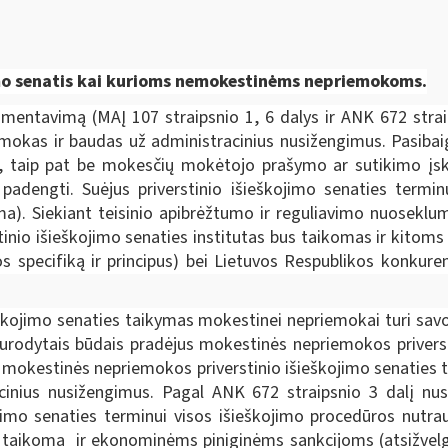
jimo senatis kai kurioms nemokestinėms nepriemokoms.
amentavimą (MAĮ 107 straipsnio 1, 6 dalys ir ANK 672 strai
mokas ir baudas už administracinius nusižengimus. Pasibai
smų, taip pat be mokesčių mokėtojo prašymo ar sutikimo į
adengti. Suėjus priverstinio išieškojimo senaties terminu
oma). Siekiant teisinio apibrėžtumo ir reguliavimo nuosekl
tinio išieškojimo senaties institutas bus taikomas ir kitom
jos specifiką ir principus) bei Lietuvos Respublikos konkur
škojimo senaties taikymas mokestinei nepriemokai turi savo
 nurodytais būdais pradėjus mokestinės nepriemokos privers
mokestinės nepriemokos priverstinio išieškojimo senaties t
nius nusižengimus. Pagal ANK 672 straipsnio 3 dalį nust
kojimo senaties terminui visos išieškojimo procedūros nutr
 taikoma ir ekonominėms piniginėms sankcijoms (atsižvelgia