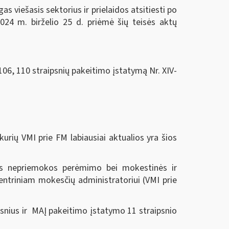
 viešasis sektorius ir prielaidos atsitiesti po
024 m. birželio 25 d.
priėmė šių teisės aktų
106, 110 straipsnių pakeitimo įstatymą Nr. XIV-
urių VMI prie FM labiausiai aktualios yra šios
nės nepriemokos perėmimo bei mokestinės ir
ntriniam mokesčių administratoriui (VMI prie
snius ir MAĮ pakeitimo įstatymo 11 straipsnio