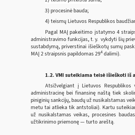
3) procesinė bauda;
4) teismų Lietuvos Respublikos baudžia
Pagal MAĮ pakeitimo įstatymo 4 straips
administravimo funkcijas, t. y. vykdyti šių pri
sustabdymą, priverstinai išieškotų sumų pask
4
MAĮ 2 straipsnis papildomas 29
dalimi).
1.2.
VMI suteikiama teisė išieškoti iš 
Atsižvelgiant į Lietuvos Respublikos 
administracinę bei finansinę naštą tiek skol
piniginių sankcijų, baudų už nusikalstamas veik
metu tai atlieka tik antstoliai). Kartu sutei
už nusikalstamas veikas, procesines baudas
užtikrinimo priemonę — turto areštą.