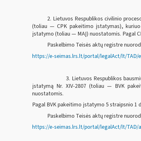
2. Lietuvos Respublikos civilinio proc
(toliau — CPK pakeitimo įstatymas), kuriu
įstatymo (toliau — MAĮ) nuostatomis. Pagal CPK
Paskelbimo Teisės aktų registre nuorod
https://e-seimas.lrs.lt/portal/legalAct/lt/T
3. Lietuvos Respublikos bausmių vykdymo k
įstatymą Nr. XIV-2807 (toliau — BVK pake
nuostatomis.
Pagal BVK pakeitimo įstatymo 5 straipsnio 1 dal
Paskelbimo Teisės aktų registre nuor
https://e-seimas.lrs.lt/portal/legalAct/lt/T