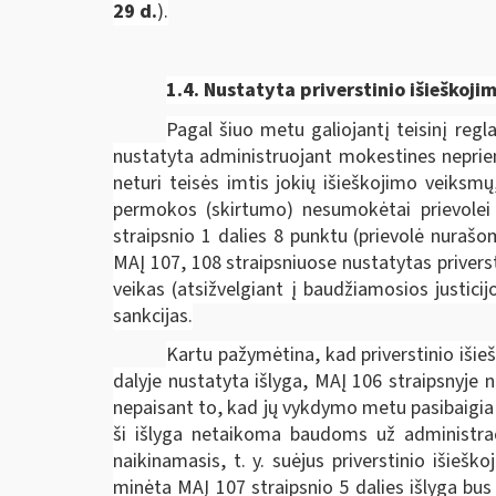
29 d.
).
1.4. Nustatyta priverstinio išieško
Pagal šiuo metu galiojantį teisinį regl
nustatyta administruojant mokestines neprie
neturi teisės imtis jokių išieškojimo veik
permokos (skirtumo) nesumokėtai prievolei p
straipsnio 1 dalies 8 punktu (prievolė nuraš
MAĮ 107, 108 straipsniuose nustatytas privers
veikas (atsižvelgiant į baudžiamosios justici
sankcijas.
Kartu pažymėtina, kad priverstinio išie
dalyje nustatyta išlyga, MAĮ 106 straipsnyje
nepaisant to, kad jų vykdymo metu pasibaigia 
ši išlyga netaikoma baudoms už administraci
naikinamasis, t. y. suėjus priverstinio išieš
minėta MAĮ 107 straipsnio 5 dalies išlyga bus