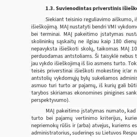
1.3. Suvienodintas p
riverstinis išieš
Siekiant teisinio reguliavimo aiškumo, 
išieškojimą. MAĮ nustatyti bendri VMI vykdomo
bei terminai. MAĮ pakeitimo įstatymas nust
skolininkų sąskaitų ne ilgiau kaip 180 dien
nepavyksta išieškoti skolų, taikomas MAĮ 106
perduodamas antstoliams. Ši taisyklė nebus ta
jau vykdo išieškojimą iš šio asmens turto. Tok
teisės priverstinai išieškoti mokestinę ir/a
antstolių vykdomųjų bylų sukeliamos administ
asmuo turi turto ar pajamų, iš kurių gali bū
tarybos skiriamas ekonomines pinigines sankci
perspektyvumo).
MAĮ pakeitimo įstatymas numato, kad d
turto bei pajamų vertinimo kriterijus, kur
nepriemokų rūšis ir (arba) atvejus, kuriems
administratorius, suderinęs su Lietuvos Respu