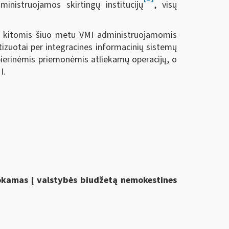
ministruojamos skirtingų institucijų
, visų
su kitomis šiuo metu VMI administruojamomis
tizuotai per integracines informacinių sistemų
pierinėmis priemonėmis atliekamų operacijų, o
I.
mokamas į valstybės biudžetą nemokestines