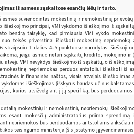
kojimas iš asmens sąskaitose esančių lėšų ir turto.
iš esmės suvienodintas mokestinių ir nemokestinių prievolių 
 išieškojimo principai, VMI vykdomo išieškojimo iš sąskait
ato bendrą taisyklę, kad pirmiausia VMI vykdo mokestini
ų nuo teisės priverstinai išieškoti mokestinę nepriemoką
 straipsnio 1 dalies 4–5 punktuose nurodytas išieškojimo 
ikoma, jeigu asmuo neturi sąskaitų kredito, mokėjimo ir (ar
iu atveju VMI nevykdys išieškojimo iš sąskaitų, o išieškojimą
r nemokestinę nepriemokas perduos antstoliui išieškoti iš a
racinės ir finansinės naštos, visais atvejais išieškojima
ti vykdomas išieškojimas (išskyrus baudas už nusikalstamas
jas, kurios atsižvelgiant į jų specifiką, bus perduodamos 
etalią mokestinių ir nemokestinių nepriemokų išieškojimo
iems esant mokesčių administratorius priima sprendimą 
 esant nepriemokos bus perduodamos antstoliams anksčiau n
blikos teisingumo ministerija
(šis įstatymo įgyvendinamasis