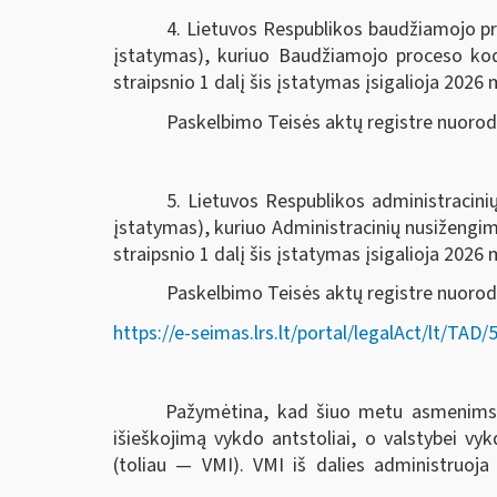
4. Lietuvos Respublikos baudžiamojo pr
įstatymas), kuriuo Baudžiamojo proceso k
straipsnio 1 dalį šis įstatymas įsigalioja 2026 m
Paskelbimo Teisės aktų registre nuoro
5. Lietuvos Respublikos administracin
įstatymas), kuriuo Administracinių nusiženg
straipsnio 1 dalį šis įstatymas įsigalioja 2026 m
Paskelbimo Teisės aktų registre nuorod
https://e-seimas.lrs.lt/portal/legalAct/lt/T
Pažymėtina, kad šiuo metu asmenims ski
išieškojimą vykdo antstoliai, o valstybei v
(toliau — VMI). VMI iš dalies administruoja