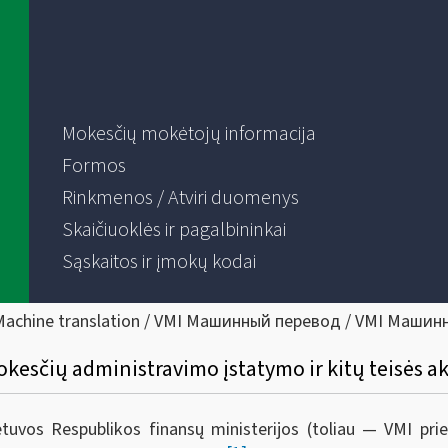
Mokesčių mokėtojų informacija
Formos
Rinkmenos / Atviri duomenys
Skaičiuoklės ir pagalbininkai
Sąskaitos ir įmokų kodai
Machine translation / VMI Машинный перевод / VMI Машин
kesčių administravimo įstatymo ir kitų teisės a
ietuvos Respublikos finansų ministerijos (toliau — VMI pr