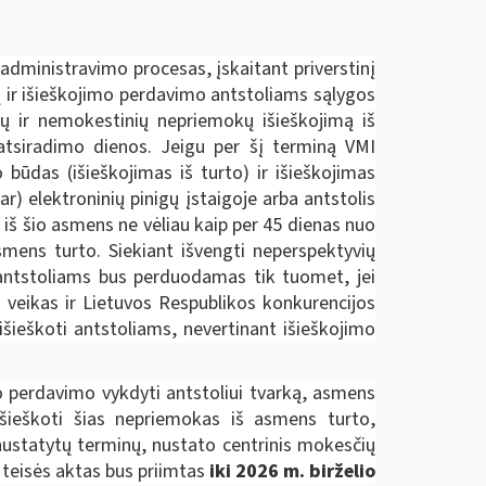
administravimo procesas, įskaitant priverstinį
ų ir išieškojimo perdavimo antstoliams sąlygos
ų ir nemokestinių nepriemokų išieškojimą iš
 atsiradimo dienos. Jeigu per šį terminą VMI
būdas (išieškojimas iš turto) ir išieškojimas
) elektroninių pinigų įstaigoje arba antstolis
 iš šio asmens ne vėliau kaip per 45 dienas nuo
smens turto. Siekiant išvengti neperspektyvių
s antstoliams bus perduodamas tik tuomet, jei
 veikas ir Lietuvos Respublikos konkurencijos
išieškoti antstoliams, nevertinant išieškojimo
 perdavimo vykdyti antstoliui tvarką, asmens
išieškoti šias nepriemokas iš asmens turto,
ustatytų terminų, nustato centrinis mokesčių
 teisės aktas bus priimtas
iki 2026 m. birželio