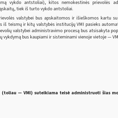
kojimą vykdo antstoliai), kitos nemokestinės prievolės ad
kaitų, tiek iš turto vykdo antstoliai.
ievolės valstybei bus apskaitomos ir išieškomos kartu 
s iš teismų ir kitų valstybės institucijų VMI pasieks automa
rievolių valstybei administravimo procesą bus atsisakyta po
 jų vykdymą bus kaupiami ir sisteminami vienoje vietoje — VM
i (toliau — VMI) suteikiama
teisė administruoti šias 