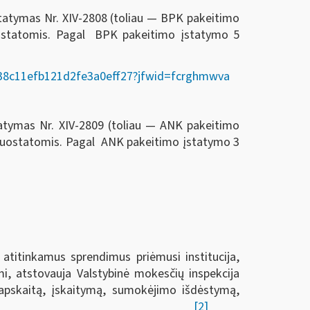
statymas Nr. XIV-2808 (toliau — BPK pakeitimo
ostatomis. Pagal BPK pakeitimo įstatymo 5
02338c11efb121d2fe3a0eff27?jfwid=fcrghmwva
tatymas Nr. XIV-2809 (toliau — ANK pakeitimo
 nuostatomis. Pagal ANK pakeitimo įstatymo 3
 atitinkamus sprendimus priėmusi institucija,
i, atstovauja Valstybinė mokesčių inspekcija
ų apskaitą, įskaitymą, sumokėjimo išdėstymą,
[2]