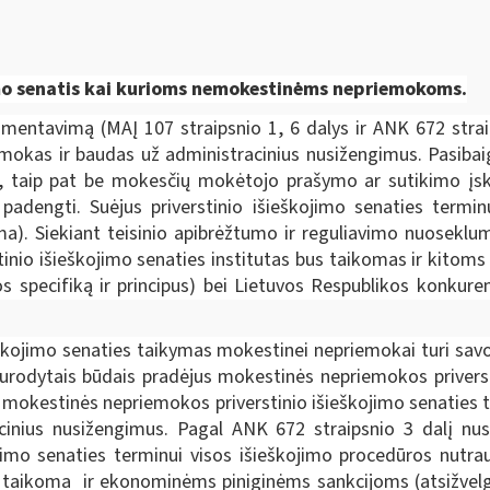
jimo senatis kai kurioms nemokestinėms nepriemokoms.
amentavimą (MAĮ 107 straipsnio 1, 6 dalys ir ANK 672 strai
mokas ir baudas už administracinius nusižengimus. Pasibai
smų, taip pat be mokesčių mokėtojo prašymo ar sutikimo į
adengti. Suėjus priverstinio išieškojimo senaties terminu
oma). Siekiant teisinio apibrėžtumo ir reguliavimo nuosekl
tinio išieškojimo senaties institutas bus taikomas ir kitom
jos specifiką ir principus) bei Lietuvos Respublikos konkur
škojimo senaties taikymas mokestinei nepriemokai turi savo
 nurodytais būdais pradėjus mokestinės nepriemokos privers
mokestinės nepriemokos priverstinio išieškojimo senaties t
nius nusižengimus. Pagal ANK 672 straipsnio 3 dalį nust
kojimo senaties terminui visos išieškojimo procedūros nutr
 taikoma ir ekonominėms piniginėms sankcijoms (atsižvelgia