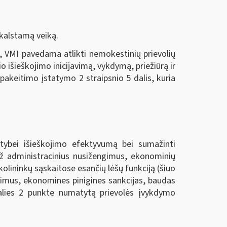
kalstamą veiką.
, VMI pavedama atlikti nemokestinių prievolių
o išieškojimo inicijavimą, vykdymą, priežiūrą ir
akeitimo įstatymo 2 straipsnio 5 dalis, kuria
lstybei išieškojimo efektyvumą bei sumažinti
 už administracinius nusižengimus, ekonominių
kolininkų sąskaitose esančių lėšų funkciją (šiuo
ngimus, ekonomines pinigines sankcijas, baudas
dalies 2 punkte numatytą prievolės įvykdymo