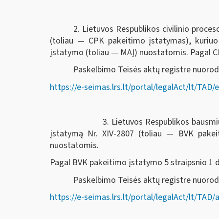
2. Lietuvos Respublikos civilinio proc
(toliau — CPK pakeitimo įstatymas), kuriu
įstatymo (toliau — MAĮ) nuostatomis. Pagal CPK
Paskelbimo Teisės aktų registre nuorod
https://e-seimas.lrs.lt/portal/legalAct/lt/T
3. Lietuvos Respublikos bausmių vykdymo k
įstatymą Nr. XIV-2807 (toliau — BVK pake
nuostatomis.
Pagal BVK pakeitimo įstatymo 5 straipsnio 1 dal
Paskelbimo Teisės aktų registre nuor
https://e-seimas.lrs.lt/portal/legalAct/lt/T