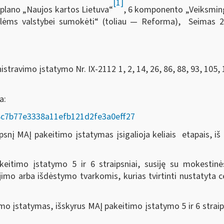
[1]
plano „Naujos kartos Lietuva“
, 6 komponento „Veiksmingas
volėms valstybei sumokėti“ (toliau — Reforma), Seimas
2
travimo įstatymo Nr. IX-2112 1, 2, 14, 26, 86, 88, 93, 105, 
da:
AD/8c7b77e3338a11efb121d2fe3a0eff27
nį MAĮ pakeitimo įstatymas įsigalioja keliais etapais, iš k
eitimo įstatymo 5 ir 6 straipsniai, susiję su mokesti
o arba išdėstymo tvarkomis, kurias tvirtinti nustatyta ce
o įstatymas, išskyrus MAĮ pakeitimo įstatymo 5 ir 6 straip