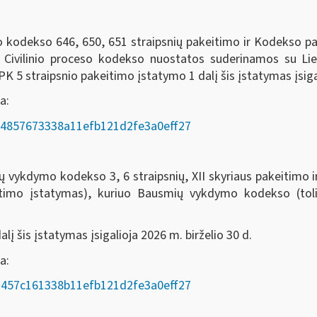
eso kodekso 646, 650, 651 straipsnių pakeitimo ir Kodekso 
o Civilinio proceso kodekso nuostatos suderinamos su Li
 5 straipsnio pakeitimo įstatymo 1 dalį šis įstatymas įsigal
a:
AD/e4857673338a11efb121d2fe3a0eff27
odekso 3, 6 straipsnių, XII skyriaus pakeitimo ir 7, 8
itimo įstatymas), kuriuo Bausmių vykdymo kodekso (t
į šis įstatymas įsigalioja 2026 m. birželio 30 d.
oda:
AD/a457c161338b11efb121d2fe3a0eff27