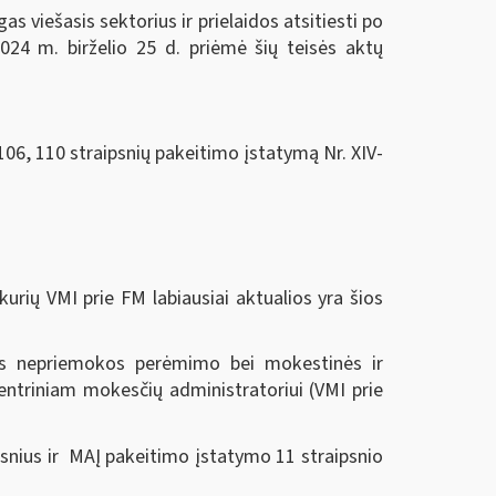
 viešasis sektorius ir prielaidos atsitiesti po
024 m. birželio 25 d.
priėmė šių teisės aktų
106, 110 straipsnių pakeitimo įstatymą Nr. XIV-
urių VMI prie FM labiausiai aktualios yra šios
nės nepriemokos perėmimo bei mokestinės ir
ntriniam mokesčių administratoriui (VMI prie
snius ir MAĮ pakeitimo įstatymo 11 straipsnio