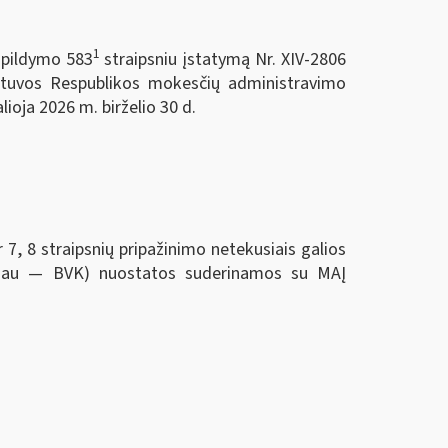
1
papildymo 583
straipsniu įstatymą Nr. XIV-2806
etuvos Respublikos mokesčių administravimo
ioja 2026 m. birželio 30 d.
 straipsnių pripažinimo netekusiais galios
oliau — BVK) nuostatos suderinamos su MAĮ