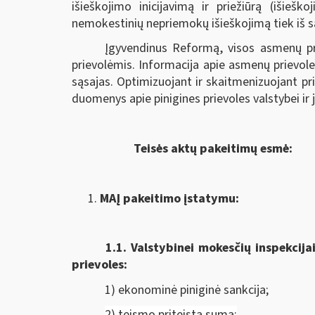
išieškojimo inicijavimą ir priežiūrą (išieš
nemokestinių nepriemokų išieškojimą tiek iš sąs
Įgyvendinus Reformą, visos asmenų pr
prievolėmis. Informacija apie asmenų prievole
sąsajas. Optimizuojant ir skaitmenizuojant p
duomenys apie pinigines prievoles valstybei ir
Teisės aktų pakeitimų esmė:
MAĮ pakeitimo įstatymu:
1.1.
Valstybinei mokesčių inspekcija
prievoles:
1) ekonominė piniginė sankcija;
2) teismo priteista suma;