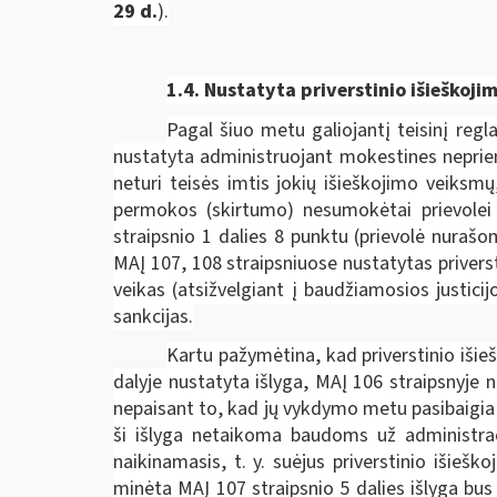
29 d.
).
1.4. Nustatyta priverstinio išieško
Pagal šiuo metu galiojantį teisinį regl
nustatyta administruojant mokestines neprie
neturi teisės imtis jokių išieškojimo veik
permokos (skirtumo) nesumokėtai prievolei p
straipsnio 1 dalies 8 punktu (prievolė nuraš
MAĮ 107, 108 straipsniuose nustatytas privers
veikas (atsižvelgiant į baudžiamosios justici
sankcijas.
Kartu pažymėtina, kad priverstinio išie
dalyje nustatyta išlyga, MAĮ 106 straipsnyje
nepaisant to, kad jų vykdymo metu pasibaigia 
ši išlyga netaikoma baudoms už administraci
naikinamasis, t. y. suėjus priverstinio išieš
minėta MAĮ 107 straipsnio 5 dalies išlyga bus