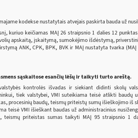
majame kodekse nustatytais atvejais paskirta bauda už nusi
nį, kuriuo keičiamas MAĮ 26 straipsnio 1 dalies 12 punktas
evolių apskaitą, įskaitymą, sumokėjimo išdėstymą, priverstini
irstymą ANK, CPK, BPK, BVK ir MAĮ nustatyta tvarka (MAĮ p
asmens sąskaitose esančių lėšų ir taikyti turto areštą.
valstybės kontrolės išvadas ir siekiant didinti skolų va
ininkui, tiek valstybei, VMI suteikiama teisė atlikti baudų
as, procesinių baudų, teismų priteistų sumų išieškojimo iš s
kiama teisė VMI išieškant baudas už administracinius nusiže
, teismų priteistas sumas taikyti MAĮ 95 straipsnio 1 