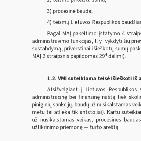
3) procesinė bauda;
4) teismų Lietuvos Respublikos baudžia
Pagal MAĮ pakeitimo įstatymo 4 straips
administravimo funkcijas, t. y. vykdyti šių pri
sustabdymą, priverstinai išieškotų sumų pask
4
MAĮ 2 straipsnis papildomas 29
dalimi).
1.2.
VMI suteikiama teisė išieškoti iš 
Atsižvelgiant į Lietuvos Respublikos 
administracinę bei finansinę naštą tiek skol
piniginių sankcijų, baudų už nusikalstamas veik
metu tai atlieka tik antstoliai). Kartu sutei
už nusikalstamas veikas, procesines baudas
užtikrinimo priemonę — turto areštą.