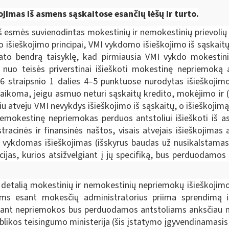
kojimas iš asmens sąskaitose esančių lėšų ir turto.
iš esmės suvienodintas mokestinių ir nemokestinių prievolių 
 išieškojimo principai, VMI vykdomo išieškojimo iš sąskait
ato bendrą taisyklę, kad pirmiausia VMI vykdo mokestini
ų nuo teisės priverstinai išieškoti mokestinę nepriemoką
 straipsnio 1 dalies 4–5 punktuose nurodytas išieškojimo 
ikoma, jeigu asmuo neturi sąskaitų kredito, mokėjimo ir (ar
iu atveju VMI nevykdys išieškojimo iš sąskaitų, o išieškojimą
r nemokestinę nepriemokas perduos antstoliui išieškoti iš a
racinės ir finansinės naštos, visais atvejais išieškojima
ti vykdomas išieškojimas (išskyrus baudas už nusikalstamas
jas, kurios atsižvelgiant į jų specifiką, bus perduodamos 
etalią mokestinių ir nemokestinių nepriemokų išieškojimo
iems esant mokesčių administratorius priima sprendimą 
 esant nepriemokos bus perduodamos antstoliams anksčiau n
blikos teisingumo ministerija
(šis įstatymo įgyvendinamasis