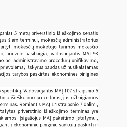
psnis) 5 metų priverstinio išieškojimo senatis
gus šiam terminui, mokesčių administratorius
skaityti mokesčių mokėtojo turimos mokesčio
i, prievolė pasibaigia, vadovaujantis MAĮ 93
umo bei administravimo procedūrų unifikavimo,
s prievolėms, išskyrus baudas už nusikalstamas
encijos tarybos paskirtas ekonomines pinigines
 specifiką. Vadovaujantis MAĮ 107 straipsnio 5
tinio išieškojimo procedūras, jos užbaigiamos
erminas. Remiantis MAĮ 14 straipsnio 7 dalimi,
atytas priverstinio išieškojimo terminas yra
aukiamos. Įsigaliojus MAĮ pakeitimo įstatymui,
nt į ekonominių piniginių sankcijų paskirtį ir