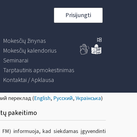
Prisijungti
Mokesčių žinynas
Mokesčių kalendorius
Seminarai
Tarptautinis apmokestinimas
Kontaktai / Apklausa
ний переклад (
English
,
Русский
,
Українська
)
ktų pakeitimo
ie FM) informuoja, kad s
iekdamas įgyvendinti