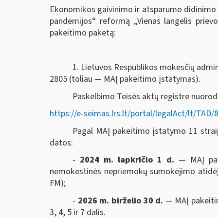
Ekonomikos gaivinimo ir atsparumo didinimo 
pandemijos“ reformą „Vienas langelis prie
pakeitimo paketą:
1. Lietuvos Respublikos mokesčių adminis
2805 (toliau — MAĮ pakeitimo įstatymas).
Paskelbimo Teisės aktų registre nuoro
https://e-seimas.lrs.lt/portal/legalAct/lt/T
Pagal MAĮ pakeitimo įstatymo 11 straips
datos:
-
2024 m. lapkričio 1 d.
— MAĮ pak
nemokestinės nepriemokų sumokėjimo atidėjim
FM);
-
2026 m. birželio 30 d.
— MAĮ pakeitim
3, 4, 5 ir 7 dalis.