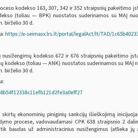
oceso kodekso 163, 307, 342 ir 352 straipsnių pakeitimo į
odekso (toliau — BPK) nuostatos suderinamos su MAĮ nu
. birželio 30 d.
da:
https://e-seimasx.lrs.lt/portal/legalAct/lt/TAD/1c65b4
ių nusižengimų kodekso 672 ir 676 straipsnių pakeitimo įs
imų kodekso (toliau — ANK) nuostatos suderinamos su MAĮ
. birželio 30 d.
a:
AD/58b54f12338c11efb121d2fe3a0eff27
rtų ekonominių piniginių sankcijų išieškojimą inicijuoja
ykdymo procese, vadovaudamasi CPK 638 straipsnio 2 dalim
 tik baudas už administracinius nusižengimus (atlieka j