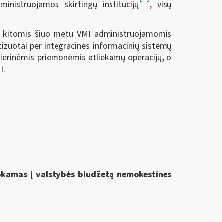
ministruojamos skirtingų institucijų
, visų
su kitomis šiuo metu VMI administruojamomis
tizuotai per integracines informacinių sistemų
pierinėmis priemonėmis atliekamų operacijų, o
I.
mokamas į valstybės biudžetą nemokestines