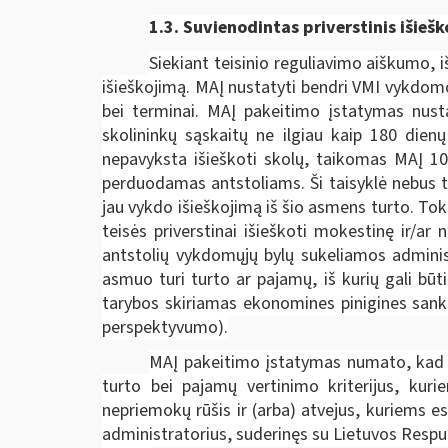
1.3. Suvienodintas p
riverstinis išieš
Siekiant teisinio reguliavimo aiškumo, 
išieškojimą. MAĮ nustatyti bendri VMI vykdomo
bei terminai. MAĮ pakeitimo įstatymas nust
skolininkų sąskaitų ne ilgiau kaip 180 dien
nepavyksta išieškoti skolų, taikomas MAĮ 106
perduodamas antstoliams. Ši taisyklė nebus ta
jau vykdo išieškojimą iš šio asmens turto. Tok
teisės priverstinai išieškoti mokestinę ir/a
antstolių vykdomųjų bylų sukeliamos administ
asmuo turi turto ar pajamų, iš kurių gali bū
tarybos skiriamas ekonomines pinigines sankci
perspektyvumo).
MAĮ pakeitimo įstatymas numato, kad d
turto bei pajamų vertinimo kriterijus, kur
nepriemokų rūšis ir (arba) atvejus, kuriems
administratorius, suderinęs su Lietuvos Respu