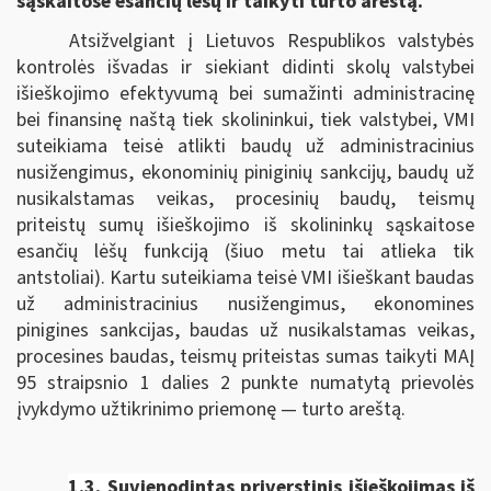
sąskaitose esančių lėšų ir taikyti turto areštą.
Atsižvelgiant į Lietuvos Respublikos valstybės
kontrolės išvadas ir siekiant didinti skolų valstybei
išieškojimo efektyvumą bei sumažinti administracinę
bei finansinę naštą tiek skolininkui, tiek valstybei, VMI
suteikiama teisė atlikti baudų už administracinius
nusižengimus, ekonominių piniginių sankcijų, baudų už
nusikalstamas veikas, procesinių baudų, teismų
priteistų sumų išieškojimo iš skolininkų sąskaitose
esančių lėšų funkciją (šiuo metu tai atlieka tik
antstoliai). Kartu suteikiama teisė VMI išieškant baudas
už administracinius nusižengimus, ekonomines
pinigines sankcijas, baudas už nusikalstamas veikas,
procesines baudas, teismų priteistas sumas taikyti MAĮ
95 straipsnio 1 dalies 2 punkte numatytą prievolės
įvykdymo užtikrinimo priemonę — turto areštą.
1.3. Suvienodintas p
riverstinis išieškojimas iš