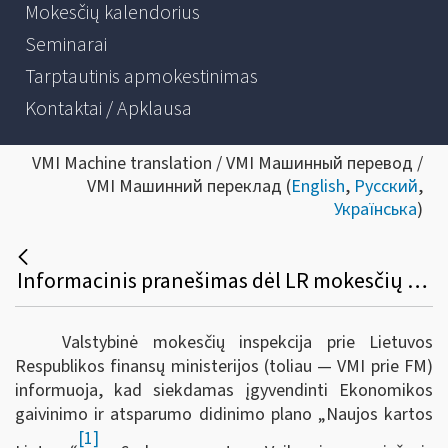
Mokesčių kalendorius
Seminarai
Tarptautinis apmokestinimas
Kontaktai / Apklausa
VMI Machine translation / VMI Машинный перевод /
VMI Машинний переклад (
English
,
Русский
,
Українська
)
Informacinis pranešimas dėl LR mokesčių administravimo įstatymo ir kitų teisės aktų pakeitimo
Valstybinė mokesčių inspekcija prie Lietuvos
Respublikos finansų ministerijos (toliau — VMI prie FM)
informuoja, kad s
iekdamas įgyvendinti Ekonomikos
gaivinimo ir atsparumo didinimo plano „Naujos kartos
[1]