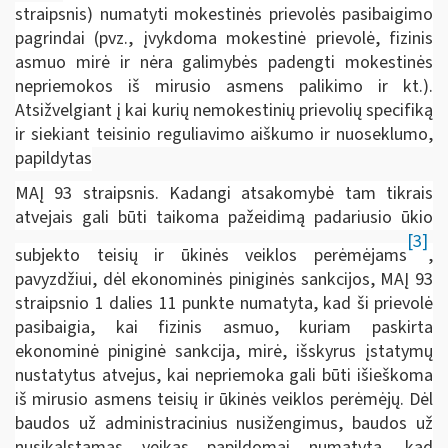
straipsnis) numatyti mokestinės prievolės pasibaigimo
pagrindai (pvz., įvykdoma mokestinė prievolė, fizinis
asmuo mirė ir nėra galimybės padengti mokestinės
nepriemokos iš mirusio asmens palikimo ir kt.).
Atsižvelgiant į kai kurių nemokestinių prievolių specifiką
ir siekiant teisinio reguliavimo aiškumo ir nuoseklumo,
papildytas
MAĮ 93 straipsnis. Kadangi atsakomybė tam tikrais
atvejais gali būti taikoma pažeidimą padariusio ūkio
[3]
subjekto teisių ir ūkinės veiklos perėmėjams
,
pavyzdžiui, dėl ekonominės piniginės sankcijos, MAĮ 93
straipsnio 1 dalies 11 punkte numatyta, kad ši prievolė
pasibaigia, kai fizinis asmuo, kuriam paskirta
ekonominė piniginė sankcija, mirė, išskyrus įstatymų
nustatytus atvejus, kai nepriemoka gali būti išieškoma
iš mirusio asmens teisių ir ūkinės veiklos perėmėjų. Dėl
baudos už administracinius nusižengimus, baudos už
nusikalstamas veikas papildomai numatyta, kad