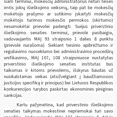
šiam terminui, mokesčių administratorius neturi teisės
imtis jokių išieškojimo veiksmų, taip pat be mokesčių
mokėtojo prašymo ar sutikimo įskaityti mokesčių
mokėtojo turimos mokesčio permokos (skirtumo)
nesumokėtai prievolei padengti. Suėjus priverstinio
išieškojimo senaties terminui, prievolė pasibaigia,
vadovaujantis MAĮ 93 straipsnio 1 dalies 8 punktu
(prievolė nurašoma). Siekiant teisinio apibrėžtumo ir
reguliavimo nuoseklumo bei administravimo procedūrų
unifikavimo, MAĮ 107, 108 straipsniuose nustatytas
priverstinio išieškojimo senaties institutas bus
taikomas ir kitoms prievolėms, išskyrus baudas už
nusikalstamas veikas (atsižvelgiant į baudžiamosios
justicijos specifiką ir principus) bei Lietuvos Respublikos
konkurencijos tarybos paskirtas ekonomines pinigines
sankcijas.
Kartu pažymėtina, kad priverstinio išieškojimo
senaties taikymas mokestinei nepriemokai turi savo