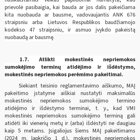
prievolė pasibaigia, kai bauda ar jos dalis pakeičiama
kita nuobauda ar bausme, vadovaujantis ANK 676
straipsniu arba Lietuvos Respublikos baudžiamojo
kodekso 47 straipsniu, ir asmuo įvykdo pakeistą
nuobaudą ar bausmę.
1.7.
Atlikti mokestinės nepriemokos
sumokėjimo terminų atidėjimo ir išdėstymo,
mokestinės nepriemokos perėmimo pakeitimai.
Siekiant teisinio reglamentavimo aiškumo, MAĮ
pakeitimo įstatyme aiškiai nustatyti maksimalūs
mokestinės nepriemokos sumokėjimo termino
atidėjimo ir išdėstymo terminai, t. y., kad VMI
mokestinės nepriemokos sumokėjimo terminą gali
atidėti iki vienerių metų ir (arba) išdėstyti ne daugiau
kaip 5 metams. Įsigaliojus šiems MAĮ pakeitimams
(2024 m. lapkričio 1 d.), mokestinės nepriemokos