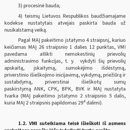
3) procesinė bauda;
4) teismų Lietuvos Respublikos baudžiamajame
kodekse nustatytais atvejais paskirta bauda už
nusikalstamą veiką.
Pagal MAĮ pakeitimo įstatymo 4 straipsnį, kuriuo
keičiamas MAĮ 26 straipsnio 1 dalies 12 punktas, VMI
pavedama atlikti nemokestinių prievolių
administravimo funkcijas, t. y. vykdyti šių prievolių
apskaitą, įskaitymą, sumokėjimo išdėstymą,
priverstinio išieškojimo inicijavimą, vykdymą, priežiūrą ir
sustabdymą, priverstinai išieškotų sumų
paskirstymą ANK, CPK, BPK, BVK ir MAĮ nustatyta
tvarka (MAĮ pakeitimo įstatymo 2 straipsnio 5 dalis,
4
kuria MAĮ 2 straipsnis papildomas 29
dalimi).
1.2.
VMI suteikiama teisė išieškoti iš asmens