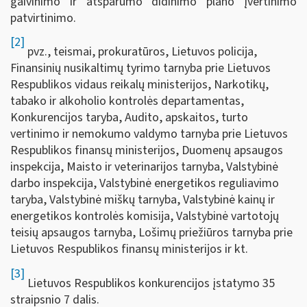
gaivinimo ir atsparumo didinimo plano įvertinimo
patvirtinimo.
[2]
pvz., teismai, prokuratūros, Lietuvos policija,
Finansinių nusikaltimų tyrimo tarnyba prie Lietuvos
Respublikos vidaus reikalų ministerijos, Narkotikų,
tabako ir alkoholio kontrolės departamentas,
Konkurencijos taryba, Audito, apskaitos, turto
vertinimo ir nemokumo valdymo tarnyba prie Lietuvos
Respublikos finansų ministerijos, Duomenų apsaugos
inspekcija, Maisto ir veterinarijos tarnyba, Valstybinė
darbo inspekcija, Valstybinė energetikos reguliavimo
taryba, Valstybinė miškų tarnyba, Valstybinė kainų ir
energetikos kontrolės komisija, Valstybinė vartotojų
teisių apsaugos tarnyba, Lošimų priežiūros tarnyba prie
Lietuvos Respublikos finansų ministerijos ir kt.
[3]
Lietuvos Respublikos konkurencijos įstatymo 35
straipsnio 7 dalis.