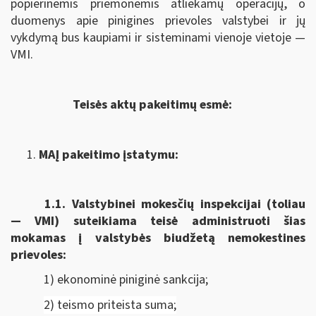
popierinėmis priemonėmis atliekamų operacijų, o
duomenys apie pinigines prievoles valstybei ir jų
vykdymą bus kaupiami ir sisteminami vienoje vietoje —
VMI.
Teisės aktų pakeitimų esmė:
MAĮ pakeitimo įstatymu:
1.1.
Valstybinei mokesčių inspekcijai (toliau
— VMI) suteikiama
teisė administruoti šias
mokamas į valstybės biudžetą nemokestines
prievoles:
1) ekonominė piniginė sankcija;
2) teismo priteista suma;