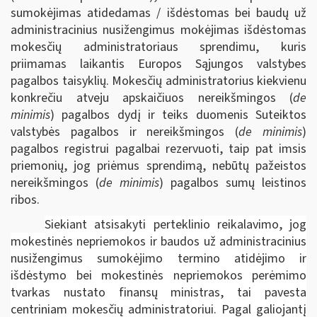
sumokėjimas atidedamas / išdėstomas bei baudų už
administracinius nusižengimus mokėjimas išdėstomas
mokesčių administratoriaus sprendimu, kuris
priimamas laikantis Europos Sąjungos valstybes
pagalbos taisyklių. Mokesčių administratorius kiekvienu
konkrečiu atveju apskaičiuos nereikšmingos (
de
minimis
) pagalbos dydį ir teiks duomenis Suteiktos
valstybės pagalbos ir nereikšmingos (
de minimis
)
pagalbos registrui pagalbai rezervuoti, taip pat imsis
priemonių, jog priėmus sprendimą, nebūtų pažeistos
nereikšmingos (
de minimis
) pagalbos sumų leistinos
ribos.
Siekiant atsisakyti perteklinio reikalavimo, jog
mokestinės nepriemokos ir baudos už administracinius
nusižengimus sumokėjimo termino atidėjimo ir
išdėstymo bei mokestinės nepriemokos perėmimo
tvarkas nustato finansų ministras, tai pavesta
centriniam mokesčių administratoriui. Pagal galiojantį