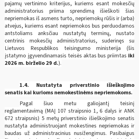
pajamų vertinimo kriterijus, kuriems esant mokesčių
administratorius priima sprendimą išieškoti šias
nepriemokas iš asmens turto, nepriemokų rūšis ir (arba)
atvejus, kuriems esant nepriemokos bus perduodamos
antstoliams anksčiau nustatytų terminų, nustato
centrinis mokesčių administratorius, suderinęs su
Lietuvos Respublikos teisingumo ministerija
(šis
įstatymo įgyvendinamasis teisės aktas bus priimtas
iki
2026 m. birželio 29 d.
).
1.4. Nustatyta priverstinio išieškojimo
senatis kai kurioms nemokestinėms nepriemokoms.
Pagal šiuo metu galiojantį teisinį
reglamentavimą (MAĮ 107 straipsnio 1, 6 dalys ir ANK
672 straipsnis) 5 metų priverstinio išieškojimo senatis
nustatyta administruojant mokestines nepriemokas ir
baudas už administracinius nusižengimus. Pasibaigus