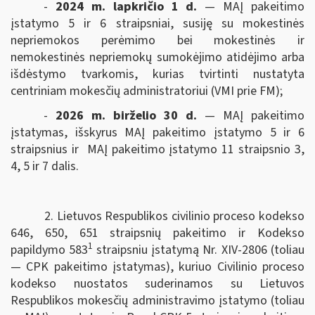
-
2024 m. lapkričio 1 d.
— MAĮ pakeitimo
įstatymo 5 ir 6 straipsniai, susiję su mokestinės
nepriemokos perėmimo bei mokestinės ir
nemokestinės nepriemokų sumokėjimo atidėjimo arba
išdėstymo tvarkomis, kurias tvirtinti nustatyta
centriniam mokesčių administratoriui (VMI prie FM);
-
2026 m. birželio 30 d.
— MAĮ pakeitimo
įstatymas, išskyrus MAĮ pakeitimo įstatymo 5 ir 6
straipsnius ir MAĮ pakeitimo įstatymo 11 straipsnio 3,
4, 5 ir 7 dalis.
2. Lietuvos Respublikos civilinio proceso kodekso
646, 650, 651 straipsnių pakeitimo ir Kodekso
1
papildymo 583
straipsniu įstatymą Nr. XIV-2806 (toliau
— CPK pakeitimo įstatymas), kuriuo Civilinio proceso
kodekso nuostatos suderinamos su Lietuvos
Respublikos mokesčių administravimo įstatymo (toliau