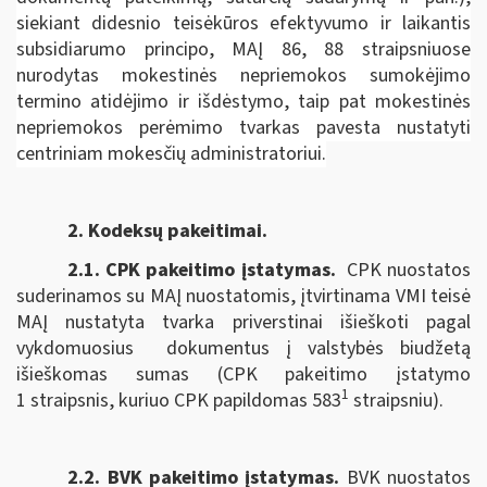
siekiant didesnio teisėkūros efektyvumo ir laikantis
subsidiarumo principo, MAĮ 86, 88 straipsniuose
nurodytas mokestinės nepriemokos sumokėjimo
termino atidėjimo ir išdėstymo, taip pat mokestinės
nepriemokos perėmimo tvarkas pavesta nustatyti
centriniam mokesčių administratoriui.
2. Kodeksų pakeitimai.
2.1. CPK pakeitimo įstatymas
.
CPK nuostatos
suderinamos su MAĮ nuostatomis, įtvirtinama VMI teisė
MAĮ nustatyta tvarka priverstinai išieškoti pagal
vykdomuosius dokumentus į valstybės biudžetą
išieškomas sumas (CPK pakeitimo įstatymo
1
1 straipsnis, kuriuo CPK papildomas 583
straipsniu).
2.2. BVK pakeitimo įstatymas.
BVK nuostatos