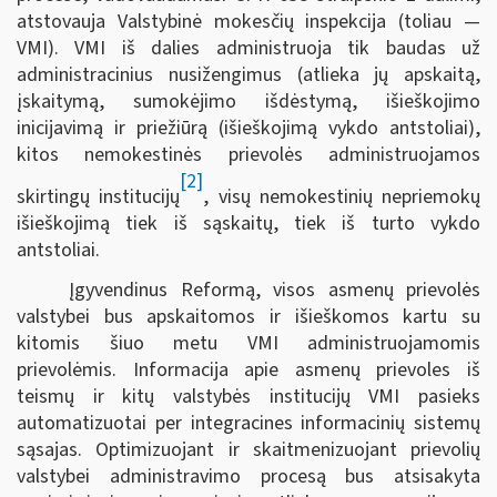
atstovauja Valstybinė mokesčių inspekcija (toliau —
VMI). VMI iš dalies administruoja tik baudas už
administracinius nusižengimus (atlieka jų apskaitą,
įskaitymą, sumokėjimo išdėstymą, išieškojimo
inicijavimą ir priežiūrą (išieškojimą vykdo antstoliai),
kitos nemokestinės prievolės administruojamos
[2]
skirtingų institucijų
, visų nemokestinių nepriemokų
išieškojimą tiek iš sąskaitų, tiek iš turto vykdo
antstoliai.
Įgyvendinus Reformą, visos asmenų prievolės
valstybei bus apskaitomos ir išieškomos kartu su
kitomis šiuo metu VMI administruojamomis
prievolėmis. Informacija apie asmenų prievoles iš
teismų ir kitų valstybės institucijų VMI pasieks
automatizuotai per integracines informacinių sistemų
sąsajas. Optimizuojant ir skaitmenizuojant prievolių
valstybei administravimo procesą bus atsisakyta