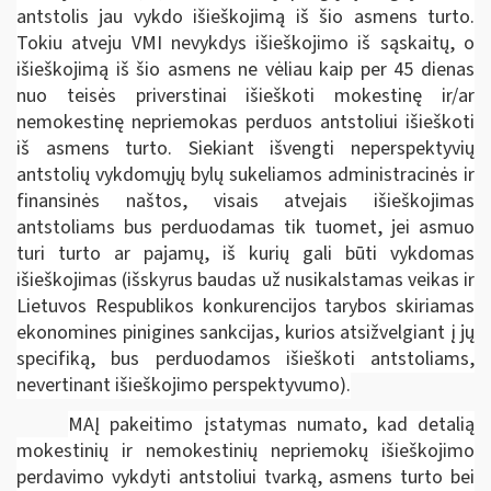
antstolis jau vykdo išieškojimą iš šio asmens turto.
Tokiu atveju VMI nevykdys išieškojimo iš sąskaitų, o
išieškojimą iš šio asmens ne vėliau kaip per 45 dienas
nuo teisės priverstinai išieškoti mokestinę ir/ar
nemokestinę nepriemokas perduos antstoliui išieškoti
iš asmens turto. Siekiant išvengti neperspektyvių
antstolių vykdomųjų bylų sukeliamos administracinės ir
finansinės naštos, visais atvejais išieškojimas
antstoliams bus perduodamas tik tuomet, jei asmuo
turi turto ar pajamų, iš kurių gali būti vykdomas
išieškojimas (išskyrus baudas už nusikalstamas veikas ir
Lietuvos Respublikos konkurencijos tarybos skiriamas
ekonomines pinigines sankcijas, kurios atsižvelgiant į jų
specifiką, bus perduodamos išieškoti antstoliams,
nevertinant išieškojimo perspektyvumo).
MAĮ pakeitimo įstatymas numato, kad detalią
mokestinių ir nemokestinių nepriemokų išieškojimo
perdavimo vykdyti antstoliui tvarką, asmens turto bei