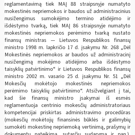
reglamentavimą tiek MAĮ 88 straipsnyje numatyto
mokestinės nepriemokos ir baudos už administracinius
nusižengimus sumokėjimo termino atidėjimo ir
išdėstymo tvarką, tiek MAĮ 86 straipsnyje numatyto
mokestinės nepriemokos perėmimo tvarką nustato
finansų ministras — Lietuvos Respublikos finansų
ministro 1998 m. lapkričio 17 d. įsakymu Nr. 268 „Dėl
Mokestinės nepriemokos ar baudos už administracinį
nusižengimą mokėjimo atidėjimo arba išdėstymo
taisyklių patvirtinimo“ ir Lietuvos Respublikos finansų
ministro 2002 m. vasario 25 d. įsakymu Nr. 51 „Dėl
Mokesčių mokėtojo mokestinės nepriemokos
perėmimo taisyklių patvirtinimo“. Atsižvelgiant į tai,
kad šie finansų ministro įsakymai iš esmės
reglamentuoja centrinio mokesčių administratoriaus
kompetencijai priskirtas administravimo procedūras
(mokesčių mokėtojų finansinės būklės ir galimybių
sumokėti mokestinę nepriemoką vertinimą, prašymų ir
dokumentų pateikimą, sutarčių sudarymą ir pan.),