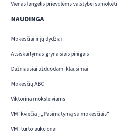
Vienas langelis prievolėms valstybei sumokėti
NAUDINGA
Mokesčiai ir jų dydžiai
Atsiskaitymas grynaisiais pinigais
Dažniausiai užduodami klausimai
Mokesčių ABC
Viktorina moksleiviams
VMI kviečia į „Pasimatymą su mokesčiais“
VMI turto aukcionai