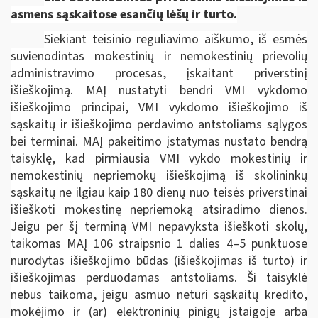
asmens sąskaitose esančių lėšų ir turto.
Siekiant teisinio reguliavimo aiškumo, iš esmės
suvienodintas mokestinių ir nemokestinių prievolių
administravimo procesas, įskaitant priverstinį
išieškojimą. MAĮ nustatyti bendri VMI vykdomo
išieškojimo principai, VMI vykdomo išieškojimo iš
sąskaitų ir išieškojimo perdavimo antstoliams sąlygos
bei terminai. MAĮ pakeitimo įstatymas nustato bendrą
taisyklę, kad pirmiausia VMI vykdo mokestinių ir
nemokestinių nepriemokų išieškojimą iš skolininkų
sąskaitų ne ilgiau kaip 180 dienų nuo teisės priverstinai
išieškoti mokestinę nepriemoką atsiradimo dienos.
Jeigu per šį terminą VMI nepavyksta išieškoti skolų,
taikomas MAĮ 106 straipsnio 1 dalies 4–5 punktuose
nurodytas išieškojimo būdas (išieškojimas iš turto) ir
išieškojimas perduodamas antstoliams. Ši taisyklė
nebus taikoma, jeigu asmuo neturi sąskaitų kredito,
mokėjimo ir (ar) elektroninių pinigų įstaigoje arba