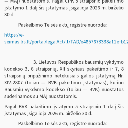
— MAĮ) nuostatomis. Pagal CPK 5 straipsnio pakeitimo
įstatymo 1 dalį šis įstatymas įsigalioja 2026 m. birželio
30 d.
Paskelbimo Teisės aktų registre nuoroda:
https://e-
seimas.lrs.lt/portal/legalAct/lt/TAD/e4857673338a11efb
3. Lietuvos Respublikos bausmių vykdymo
kodekso 3, 6 straipsnių, XII skyriaus pakeitimo ir 7, 8
straipsnių pripažinimo netekusiais galios įstatymą Nr.
XIV-2807 (toliau — BVK pakeitimo įstatymas), kuriuo
Bausmių vykdymo kodekso (toliau — BVK) nuostatos
suderinamos su MAĮ nuostatomis.
Pagal BVK pakeitimo įstatymo 5 straipsnio 1 dalį šis
įstatymas įsigalioja 2026 m. birželio 30 d.
Paskelbimo Teisės aktų registre nuoroda: