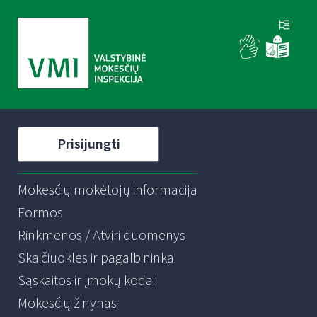
Prisijungti
Mokesčių mokėtojų informacija
Formos
Rinkmenos / Atviri duomenys
Skaičiuoklės ir pagalbininkai
Sąskaitos ir įmokų kodai
Mokesčių žinynas