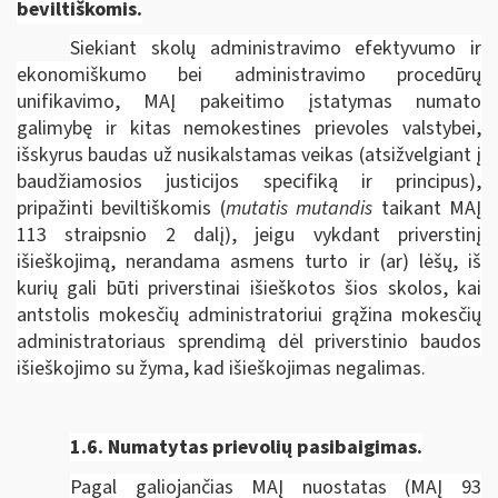
beviltiškomis.
Siekiant skolų administravimo efektyvumo ir
ekonomiškumo bei administravimo procedūrų
unifikavimo, MAĮ pakeitimo įstatymas numato
galimybę ir kitas nemokestines prievoles valstybei,
išskyrus baudas už nusikalstamas veikas (atsižvelgiant į
baudžiamosios justicijos specifiką ir principus),
pripažinti beviltiškomis (
mutatis mutandis
taikant MAĮ
113 straipsnio 2 dalį), jeigu vykdant priverstinį
išieškojimą, nerandama asmens turto ir (ar) lėšų, iš
kurių gali būti priverstinai išieškotos šios skolos, kai
antstolis mokesčių administratoriui grąžina mokesčių
administratoriaus sprendimą dėl priverstinio baudos
išieškojimo su žyma, kad išieškojimas negalimas.
1.6.
Numatytas prievolių pasibaigimas.
Pagal galiojančias MAĮ nuostatas (MAĮ 93