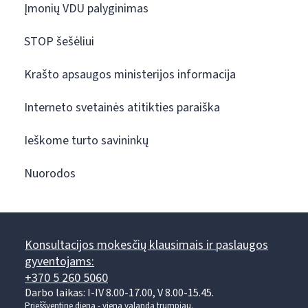
Įmonių VDU palyginimas
STOP šešėliui
Krašto apsaugos ministerijos informacija
Interneto svetainės atitikties paraiška
Ieškome turto savininkų
Nuorodos
Konsultacijos mokesčių klausimais ir paslaugos
gyventojams:
+370 5 260 5060
Darbo laikas: I-IV 8.00-17.00, V 8.00-15.45.
Prieššventinę dieną - viena valanda trumpiau.