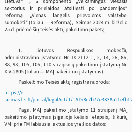
Lietuva“
, 6 komponento „Veiksmingas viešasis
sektorius ir prielaidos atsitiesti po pandemijos“
reformą „Vienas langelis prievolėms valstybei
sumokėti“ (toliau — Reforma), Seimas
2024 m. birželio
25 d.
priėmė šių teisės aktų pakeitimo paketą:
1. Lietuvos Respublikos mokesčių
administravimo įstatymo Nr. IX-2112 1, 2, 14, 26, 86,
88, 93, 105, 106, 110 straipsnių pakeitimo įstatymą Nr.
XIV-2805 (toliau — MAĮ pakeitimo įstatymas).
Paskelbimo Teisės aktų registre nuoroda:
https://e-
seimas.lrs.lt/portal/legalAct/lt/TAD/8c7b77e3338a11efb
Pagal MAĮ pakeitimo įstatymo 11 straipsnį MAĮ
pakeitimo įstatymas įsigalioja keliais etapais, iš kurių
VMI prie FM labiausiai aktualios yra šios datos: