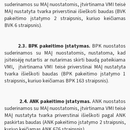
suderinamos su MAĮ nuostatomis, įtvirtinama VMI teisė
MAĮ nustatyta tvarka priverstinai išieškoti baudas (BVK
pakeitimo įstatymo 2 straipsnis, kuriuo keičiamas
BVK 6 straipsnis).
2.3. BPK pakeitimo įstatymas.
B
PK nuostatos
suderinamos su MAĮ nuostatomis,
nustatoma, kad
įsiteisėję nutartis ar nutarimas skirti baudą pateikiama
VMI,
įtvirtinama VMI teisė priverstinai MAĮ nustatyta
tvarka išieškoti baudas (BPK pakeitimo įstatymo 1
straipsnis, kuriuo keičiamas BPK 163 straipsnis).
2.4. ANK pakeitimo įstatymas.
ANK nuostatos
suderinamos su MAĮ nuostatomis, įtvirtinama
VMI teisė
MAĮ nustatyta tvarka priverstinai išieškoti pagal
ANK
paskirtas baudas (ANK pakeitimo įstatymo 2 straipsnis,
kuriuo keičiamas ANK
676 straipsnis).