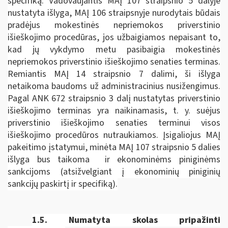
specifiką. Vadovaujantis MAĮ 107 straipsnio 5 dalyje
nustatyta išlyga, MAĮ 106 straipsnyje nurodytais būdais
pradėjus mokestinės nepriemokos priverstinio
išieškojimo procedūras, jos užbaigiamos nepaisant to,
kad jų vykdymo metu pasibaigia mokestinės
nepriemokos priverstinio išieškojimo senaties terminas.
Remiantis MAĮ 14 straipsnio 7 dalimi, ši išlyga
netaikoma baudoms už administracinius nusižengimus.
Pagal ANK 672 straipsnio 3 dalį nustatytas priverstinio
išieškojimo terminas yra naikinamasis, t. y. suėjus
priverstinio išieškojimo senaties terminui visos
išieškojimo procedūros nutraukiamos. Įsigaliojus MAĮ
pakeitimo įstatymui, minėta MAĮ 107 straipsnio 5 dalies
išlyga bus taikoma ir ekonominėms piniginėms
sankcijoms (atsižvelgiant į ekonominių piniginių
sankcijų paskirtį ir specifiką).
1.5.
Numatyta skolas pripažinti