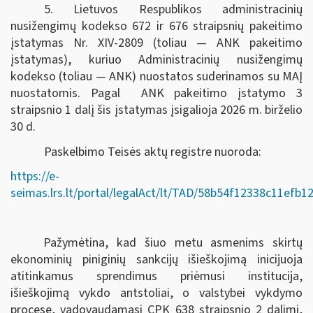
5. Lietuvos Respublikos administracinių
nusižengimų kodekso 672 ir 676 straipsnių pakeitimo
įstatymas Nr. XIV-2809 (toliau — ANK pakeitimo
įstatymas), kuriuo Administracinių nusižengimų
kodekso (toliau — ANK) nuostatos suderinamos su MAĮ
nuostatomis. Pagal ANK pakeitimo įstatymo 3
straipsnio 1 dalį šis įstatymas įsigalioja 2026 m. birželio
30 d.
Paskelbimo Teisės aktų registre nuoroda:
https://e-
seimas.lrs.lt/portal/legalAct/lt/TAD/58b54f12338c11efb
Pažymėtina, kad šiuo metu asmenims skirtų
ekonominių piniginių sankcijų išieškojimą inicijuoja
atitinkamus sprendimus priėmusi institucija,
išieškojimą vykdo antstoliai, o valstybei vykdymo
procese, vadovaudamasi CPK 638 straipsnio 2 dalimi,