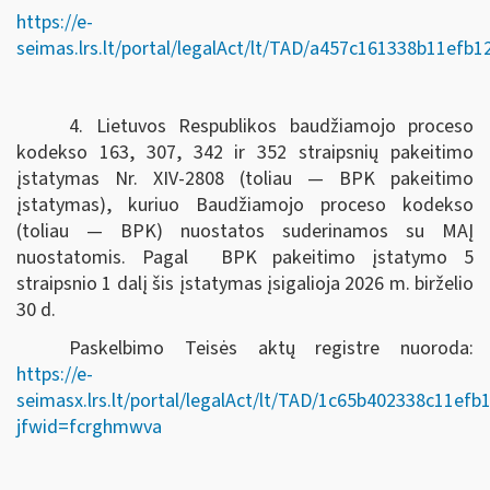
https://e-
seimas.lrs.lt/portal/legalAct/lt/TAD/a457c161338b11efb
4. Lietuvos Respublikos baudžiamojo proceso
kodekso 163, 307, 342 ir 352 straipsnių pakeitimo
įstatymas Nr. XIV-2808 (toliau — BPK pakeitimo
įstatymas), kuriuo Baudžiamojo proceso kodekso
(toliau — BPK) nuostatos suderinamos su MAĮ
nuostatomis. Pagal BPK pakeitimo įstatymo 5
straipsnio 1 dalį šis įstatymas įsigalioja 2026 m. birželio
30 d.
Paskelbimo Teisės aktų registre nuoroda:
https://e-
seimasx.lrs.lt/portal/legalAct/lt/TAD/1c65b402338c11ef
jfwid=fcrghmwva