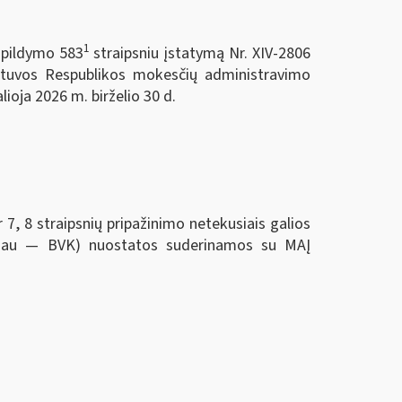
1
papildymo 583
straipsniu įstatymą Nr. XIV-2806
etuvos Respublikos mokesčių administravimo
ioja 2026 m. birželio 30 d.
 straipsnių pripažinimo netekusiais galios
oliau — BVK) nuostatos suderinamos su MAĮ