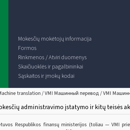
Mokesčių mokėtojų informacija
Formos
Rinkmenos / Atviri duomenys
Skaičiuoklės ir pagalbininkai
Sąskaitos ir įmokų kodai
Machine translation / VMI Машинный перевод / VMI Машин
kesčių administravimo įstatymo ir kitų teisės a
ietuvos Respublikos finansų ministerijos (toliau — VMI pr