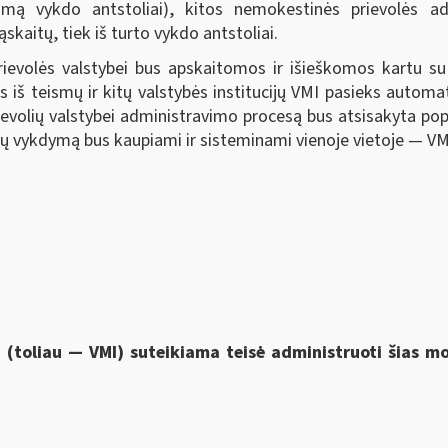
kojimą vykdo antstoliai), kitos nemokestinės prievolės ad
kaitų, tiek iš turto vykdo antstoliai.
ievolės valstybei bus apskaitomos ir išieškomos kartu 
s iš teismų ir kitų valstybės institucijų VMI pasieks automa
rievolių valstybei administravimo procesą bus atsisakyta po
 jų vykdymą bus kaupiami ir sisteminami vienoje vietoje — VM
i (toliau — VMI) suteikiama
teisė administruoti šias 