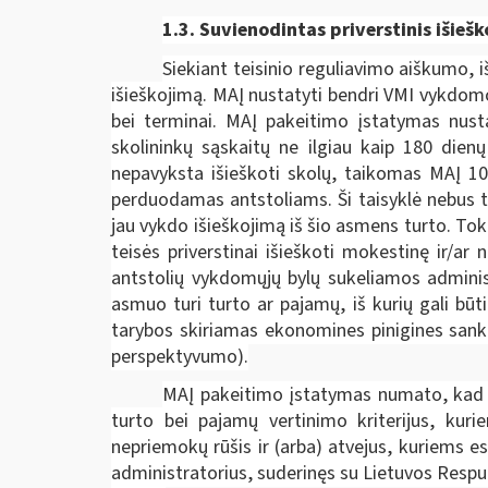
1.3. Suvienodintas p
riverstinis išieš
Siekiant teisinio reguliavimo aiškumo, 
išieškojimą. MAĮ nustatyti bendri VMI vykdomo
bei terminai. MAĮ pakeitimo įstatymas nust
skolininkų sąskaitų ne ilgiau kaip 180 dien
nepavyksta išieškoti skolų, taikomas MAĮ 106
perduodamas antstoliams. Ši taisyklė nebus ta
jau vykdo išieškojimą iš šio asmens turto. Tok
teisės priverstinai išieškoti mokestinę ir/a
antstolių vykdomųjų bylų sukeliamos administ
asmuo turi turto ar pajamų, iš kurių gali bū
tarybos skiriamas ekonomines pinigines sankci
perspektyvumo).
MAĮ pakeitimo įstatymas numato, kad d
turto bei pajamų vertinimo kriterijus, kur
nepriemokų rūšis ir (arba) atvejus, kuriems
administratorius, suderinęs su Lietuvos Respu