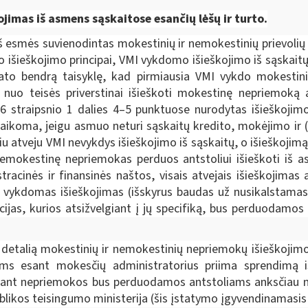
kojimas iš asmens sąskaitose esančių lėšų ir turto.
iš esmės suvienodintas mokestinių ir nemokestinių prievolių 
 išieškojimo principai, VMI vykdomo išieškojimo iš sąskait
ato bendrą taisyklę, kad pirmiausia VMI vykdo mokestini
ų nuo teisės priverstinai išieškoti mokestinę nepriemoką
 straipsnio 1 dalies 4–5 punktuose nurodytas išieškojimo 
ikoma, jeigu asmuo neturi sąskaitų kredito, mokėjimo ir (ar
iu atveju VMI nevykdys išieškojimo iš sąskaitų, o išieškojimą
r nemokestinę nepriemokas perduos antstoliui išieškoti iš a
racinės ir finansinės naštos, visais atvejais išieškojima
ti vykdomas išieškojimas (išskyrus baudas už nusikalstamas
jas, kurios atsižvelgiant į jų specifiką, bus perduodamos 
etalią mokestinių ir nemokestinių nepriemokų išieškojimo
iems esant mokesčių administratorius priima sprendimą 
 esant nepriemokos bus perduodamos antstoliams anksčiau n
blikos teisingumo ministerija
(šis įstatymo įgyvendinamasis