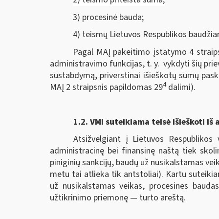
3) procesinė bauda;
4) teismų Lietuvos Respublikos baudžia
Pagal MAĮ pakeitimo įstatymo 4 straips
administravimo funkcijas, t. y. vykdyti šių pri
sustabdymą, priverstinai išieškotų sumų pask
4
MAĮ 2 straipsnis papildomas 29
dalimi).
1.2.
VMI suteikiama teisė išieškoti iš 
Atsižvelgiant į Lietuvos Respublikos 
administracinę bei finansinę naštą tiek skol
piniginių sankcijų, baudų už nusikalstamas veik
metu tai atlieka tik antstoliai). Kartu sutei
už nusikalstamas veikas, procesines baudas
užtikrinimo priemonę — turto areštą.