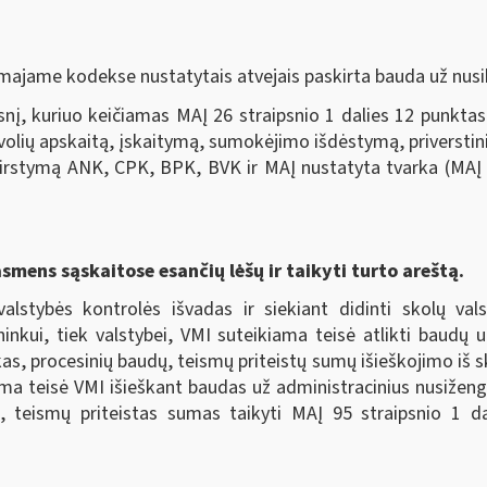
majame kodekse nustatytais atvejais paskirta bauda už nusi
nį, kuriuo keičiamas MAĮ 26 straipsnio 1 dalies 12 punktas
evolių apskaitą, įskaitymą, sumokėjimo išdėstymą, priverstini
irstymą ANK, CPK, BPK, BVK ir MAĮ nustatyta tvarka (MAĮ p
asmens sąskaitose esančių lėšų ir taikyti turto areštą.
valstybės kontrolės išvadas ir siekiant didinti skolų va
ininkui, tiek valstybei, VMI suteikiama teisė atlikti baudų
as, procesinių baudų, teismų priteistų sumų išieškojimo iš s
kiama teisė VMI išieškant baudas už administracinius nusiže
, teismų priteistas sumas taikyti MAĮ 95 straipsnio 1 