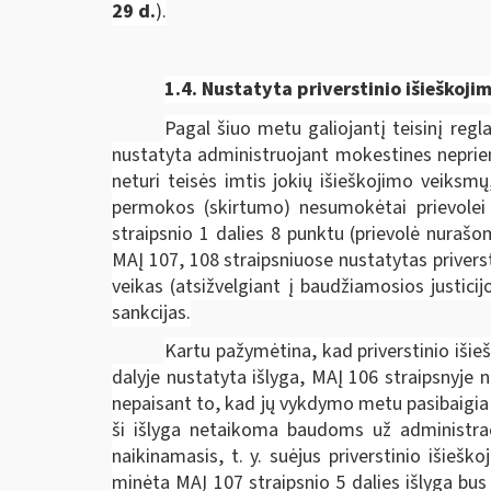
29 d.
).
1.4. Nustatyta priverstinio išieško
Pagal šiuo metu galiojantį teisinį regl
nustatyta administruojant mokestines neprie
neturi teisės imtis jokių išieškojimo veik
permokos (skirtumo) nesumokėtai prievolei p
straipsnio 1 dalies 8 punktu (prievolė nuraš
MAĮ 107, 108 straipsniuose nustatytas privers
veikas (atsižvelgiant į baudžiamosios justici
sankcijas.
Kartu pažymėtina, kad priverstinio išie
dalyje nustatyta išlyga, MAĮ 106 straipsnyje
nepaisant to, kad jų vykdymo metu pasibaigia 
ši išlyga netaikoma baudoms už administraci
naikinamasis, t. y. suėjus priverstinio išieš
minėta MAĮ 107 straipsnio 5 dalies išlyga bus