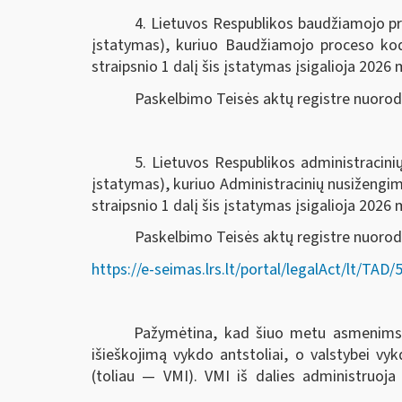
4. Lietuvos Respublikos baudžiamojo pr
įstatymas), kuriuo Baudžiamojo proceso k
straipsnio 1 dalį šis įstatymas įsigalioja 2026 m
Paskelbimo Teisės aktų registre nuoro
5. Lietuvos Respublikos administracin
įstatymas), kuriuo Administracinių nusiženg
straipsnio 1 dalį šis įstatymas įsigalioja 2026 m
Paskelbimo Teisės aktų registre nuorod
https://e-seimas.lrs.lt/portal/legalAct/lt/T
Pažymėtina, kad šiuo metu asmenims ski
išieškojimą vykdo antstoliai, o valstybei v
(toliau — VMI). VMI iš dalies administruoja