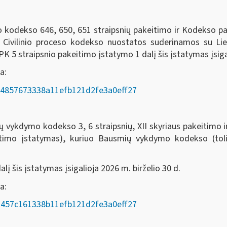
eso kodekso 646, 650, 651 straipsnių pakeitimo ir Kodekso 
o Civilinio proceso kodekso nuostatos suderinamos su Li
 5 straipsnio pakeitimo įstatymo 1 dalį šis įstatymas įsigal
a:
AD/e4857673338a11efb121d2fe3a0eff27
odekso 3, 6 straipsnių, XII skyriaus pakeitimo ir 7, 8
itimo įstatymas), kuriuo Bausmių vykdymo kodekso (t
į šis įstatymas įsigalioja 2026 m. birželio 30 d.
oda:
AD/a457c161338b11efb121d2fe3a0eff27