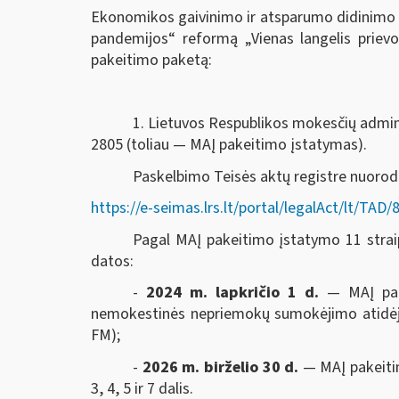
Ekonomikos gaivinimo ir atsparumo didinimo 
pandemijos“ reformą „Vienas langelis prie
pakeitimo paketą:
1. Lietuvos Respublikos mokesčių adminis
2805 (toliau — MAĮ pakeitimo įstatymas).
Paskelbimo Teisės aktų registre nuoro
https://e-seimas.lrs.lt/portal/legalAct/lt/T
Pagal MAĮ pakeitimo įstatymo 11 straips
datos:
-
2024 m. lapkričio 1 d.
— MAĮ pak
nemokestinės nepriemokų sumokėjimo atidėjim
FM);
-
2026 m. birželio 30 d.
— MAĮ pakeitim
3, 4, 5 ir 7 dalis.