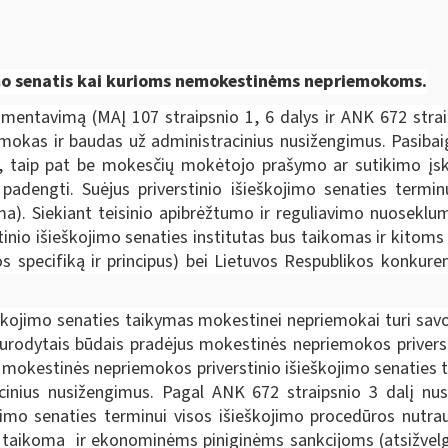
jimo senatis kai kurioms nemokestinėms nepriemokoms.
amentavimą (MAĮ 107 straipsnio 1, 6 dalys ir ANK 672 strai
mokas ir baudas už administracinius nusižengimus. Pasibai
smų, taip pat be mokesčių mokėtojo prašymo ar sutikimo į
adengti. Suėjus priverstinio išieškojimo senaties terminu
oma). Siekiant teisinio apibrėžtumo ir reguliavimo nuosekl
tinio išieškojimo senaties institutas bus taikomas ir kitom
jos specifiką ir principus) bei Lietuvos Respublikos konkur
škojimo senaties taikymas mokestinei nepriemokai turi savo
 nurodytais būdais pradėjus mokestinės nepriemokos privers
mokestinės nepriemokos priverstinio išieškojimo senaties t
nius nusižengimus. Pagal ANK 672 straipsnio 3 dalį nust
kojimo senaties terminui visos išieškojimo procedūros nutr
 taikoma ir ekonominėms piniginėms sankcijoms (atsižvelgia