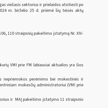
 viešasis sektorius ir prielaidos atsitiesti po
024 m. birželio 25 d.
priėmė šių teisės aktų
106, 110 straipsnių pakeitimo įstatymą Nr. XIV-
urių VMI prie FM labiausiai aktualios yra šios
nės nepriemokos perėmimo bei mokestinės ir
ntriniam mokesčių administratoriui (VMI prie
snius ir MAĮ pakeitimo įstatymo 11 straipsnio