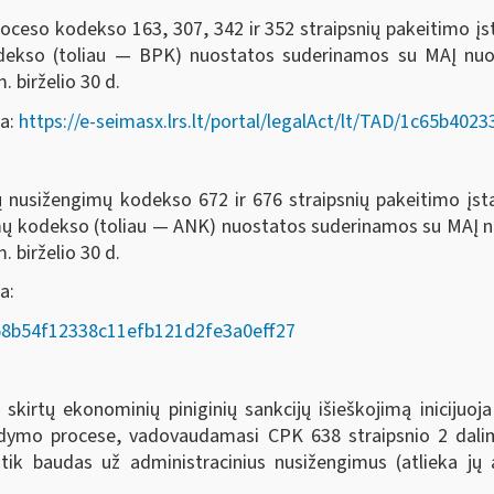
oceso kodekso 163, 307, 342 ir 352 straipsnių pakeitimo į
odekso (toliau — BPK) nuostatos suderinamos su MAĮ nu
. birželio 30 d.
da:
https://e-seimasx.lrs.lt/portal/legalAct/lt/TAD/1c65b4
ių nusižengimų kodekso 672 ir 676 straipsnių pakeitimo įs
imų kodekso (toliau — ANK) nuostatos suderinamos su MAĮ
. birželio 30 d.
a:
AD/58b54f12338c11efb121d2fe3a0eff27
rtų ekonominių piniginių sankcijų išieškojimą inicijuoja
ykdymo procese, vadovaudamasi CPK 638 straipsnio 2 dalim
 tik baudas už administracinius nusižengimus (atlieka j