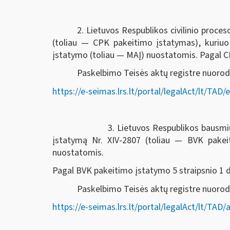
2. Lietuvos Respublikos civilinio proc
(toliau — CPK pakeitimo įstatymas), kuriu
įstatymo (toliau — MAĮ) nuostatomis. Pagal CPK
Paskelbimo Teisės aktų registre nuorod
https://e-seimas.lrs.lt/portal/legalAct/lt/T
3. Lietuvos Respublikos bausmių vykdymo k
įstatymą Nr. XIV-2807 (toliau — BVK pake
nuostatomis.
Pagal BVK pakeitimo įstatymo 5 straipsnio 1 dal
Paskelbimo Teisės aktų registre nuor
https://e-seimas.lrs.lt/portal/legalAct/lt/T