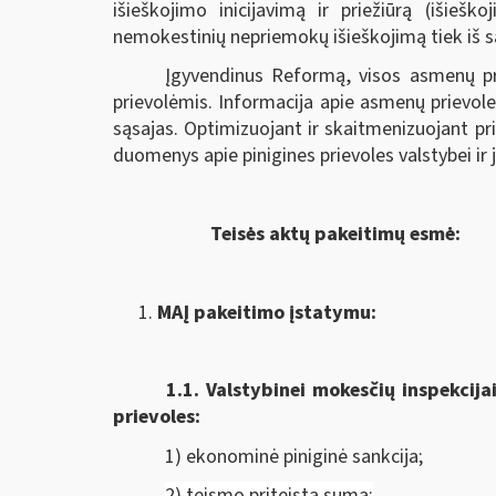
išieškojimo inicijavimą ir priežiūrą (išieš
nemokestinių nepriemokų išieškojimą tiek iš sąs
Įgyvendinus Reformą, visos asmenų pr
prievolėmis. Informacija apie asmenų prievole
sąsajas. Optimizuojant ir skaitmenizuojant p
duomenys apie pinigines prievoles valstybei ir
Teisės aktų pakeitimų esmė:
MAĮ pakeitimo įstatymu:
1.1.
Valstybinei mokesčių inspekcija
prievoles:
1) ekonominė piniginė sankcija;
2) teismo priteista suma;