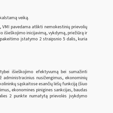
kalstamą veiką.
, VMI pavedama atlikti nemokestinių prievolių
o išieškojimo inicijavimą, vykdymą, priežiūrą ir
akeitimo įstatymo 2 straipsnio 5 dalis, kuria
lstybei išieškojimo efektyvumą bei sumažinti
 už administracinius nusižengimus, ekonominių
kolininkų sąskaitose esančių lėšų funkciją (šiuo
ngimus, ekonomines pinigines sankcijas, baudas
dalies 2 punkte numatytą prievolės įvykdymo