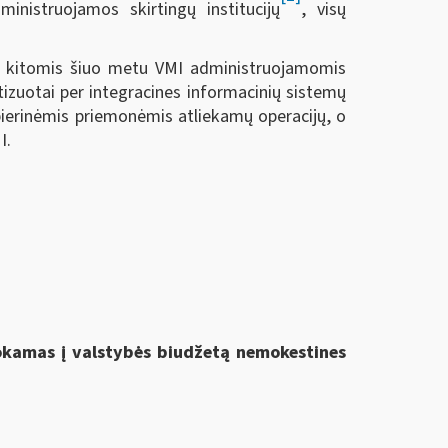
ministruojamos skirtingų institucijų
, visų
su kitomis šiuo metu VMI administruojamomis
tizuotai per integracines informacinių sistemų
pierinėmis priemonėmis atliekamų operacijų, o
I.
mokamas į valstybės biudžetą nemokestines