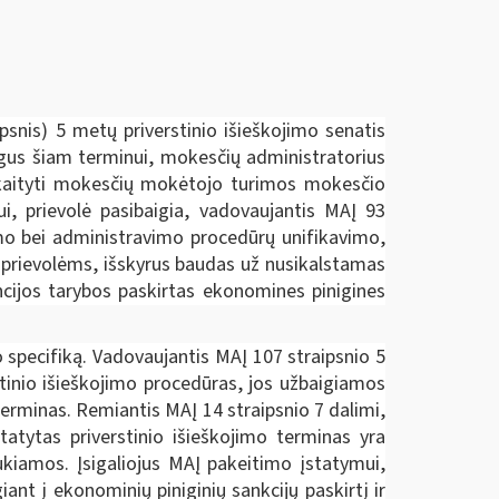
psnis) 5 metų priverstinio išieškojimo senatis
gus šiam terminui, mokesčių administratorius
skaityti mokesčių mokėtojo turimos mokesčio
i, prievolė pasibaigia, vadovaujantis MAĮ 93
umo bei administravimo procedūrų unifikavimo,
s prievolėms, išskyrus baudas už nusikalstamas
encijos tarybos paskirtas ekonomines pinigines
 specifiką. Vadovaujantis MAĮ 107 straipsnio 5
tinio išieškojimo procedūras, jos užbaigiamos
erminas. Remiantis MAĮ 14 straipsnio 7 dalimi,
atytas priverstinio išieškojimo terminas yra
aukiamos. Įsigaliojus MAĮ pakeitimo įstatymui,
nt į ekonominių piniginių sankcijų paskirtį ir