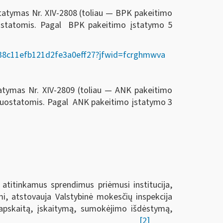
statymas Nr. XIV-2808 (toliau — BPK pakeitimo
ostatomis. Pagal BPK pakeitimo įstatymo 5
02338c11efb121d2fe3a0eff27?jfwid=fcrghmwva
tatymas Nr. XIV-2809 (toliau — ANK pakeitimo
 nuostatomis. Pagal ANK pakeitimo įstatymo 3
 atitinkamus sprendimus priėmusi institucija,
i, atstovauja Valstybinė mokesčių inspekcija
ų apskaitą, įskaitymą, sumokėjimo išdėstymą,
[2]