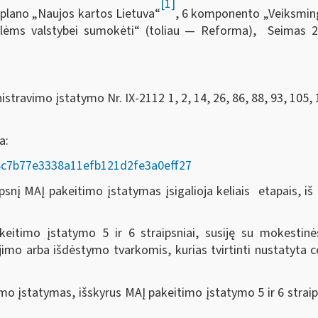
[1]
plano „Naujos kartos Lietuva“
, 6 komponento „Veiksmingas
volėms valstybei sumokėti“ (toliau — Reforma), Seimas
2
travimo įstatymo Nr. IX-2112 1, 2, 14, 26, 86, 88, 93, 105, 
da:
AD/8c7b77e3338a11efb121d2fe3a0eff27
nį MAĮ pakeitimo įstatymas įsigalioja keliais etapais, iš k
eitimo įstatymo 5 ir 6 straipsniai, susiję su mokesti
o arba išdėstymo tvarkomis, kurias tvirtinti nustatyta ce
o įstatymas, išskyrus MAĮ pakeitimo įstatymo 5 ir 6 straip