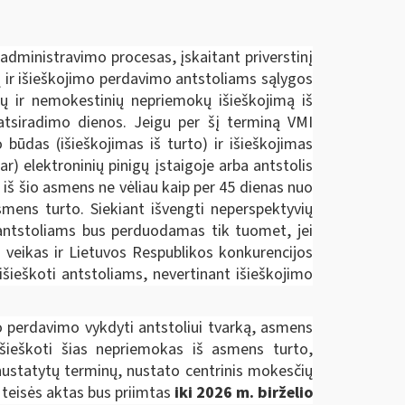
administravimo procesas, įskaitant priverstinį
ų ir išieškojimo perdavimo antstoliams sąlygos
ų ir nemokestinių nepriemokų išieškojimą iš
 atsiradimo dienos. Jeigu per šį terminą VMI
būdas (išieškojimas iš turto) ir išieškojimas
) elektroninių pinigų įstaigoje arba antstolis
 iš šio asmens ne vėliau kaip per 45 dienas nuo
smens turto. Siekiant išvengti neperspektyvių
s antstoliams bus perduodamas tik tuomet, jei
 veikas ir Lietuvos Respublikos konkurencijos
išieškoti antstoliams, nevertinant išieškojimo
 perdavimo vykdyti antstoliui tvarką, asmens
išieškoti šias nepriemokas iš asmens turto,
ustatytų terminų, nustato centrinis mokesčių
 teisės aktas bus priimtas
iki 2026 m. birželio