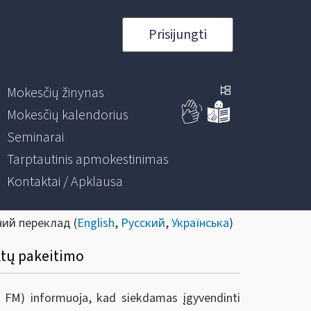
Prisijungti
Mokesčių žinynas
Mokesčių kalendorius
Seminarai
Tarptautinis apmokestinimas
Kontaktai / Apklausa
ний переклад (
English
,
Русский
,
Українська
)
ktų pakeitimo
ie FM) informuoja, kad s
iekdamas įgyvendinti