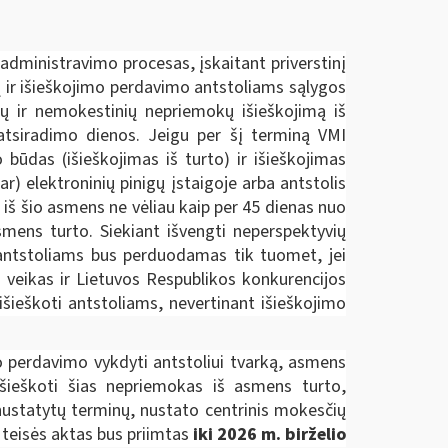
administravimo procesas, įskaitant priverstinį
ų ir išieškojimo perdavimo antstoliams sąlygos
ų ir nemokestinių nepriemokų išieškojimą iš
 atsiradimo dienos. Jeigu per šį terminą VMI
būdas (išieškojimas iš turto) ir išieškojimas
) elektroninių pinigų įstaigoje arba antstolis
 iš šio asmens ne vėliau kaip per 45 dienas nuo
smens turto. Siekiant išvengti neperspektyvių
s antstoliams bus perduodamas tik tuomet, jei
 veikas ir Lietuvos Respublikos konkurencijos
išieškoti antstoliams, nevertinant išieškojimo
 perdavimo vykdyti antstoliui tvarką, asmens
išieškoti šias nepriemokas iš asmens turto,
ustatytų terminų, nustato centrinis mokesčių
 teisės aktas bus priimtas
iki 2026 m. birželio