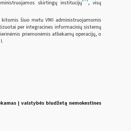
ministruojamos skirtingų institucijų
, visų
su kitomis šiuo metu VMI administruojamomis
tizuotai per integracines informacinių sistemų
pierinėmis priemonėmis atliekamų operacijų, o
I.
mokamas į valstybės biudžetą nemokestines