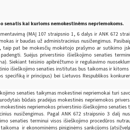
jimo senatis kai kurioms nemokestinėms nepriemokoms.
amentavimą (MAĮ 107 straipsnio 1, 6 dalys ir ANK 672 strai
mokas ir baudas už administracinius nusižengimus. Pasibai
smų, taip pat be mokesčių mokėtojo prašymo ar sutikimo į
adengti. Suėjus priverstinio išieškojimo senaties terminu
oma). Siekiant teisinio apibrėžtumo ir reguliavimo nuosekl
tinio išieškojimo senaties institutas bus taikomas ir kitom
jos specifiką ir principus) bei Lietuvos Respublikos konkur
škojimo senaties taikymas mokestinei nepriemokai turi savo
 nurodytais būdais pradėjus mokestinės nepriemokos privers
mokestinės nepriemokos priverstinio išieškojimo senaties t
nius nusižengimus. Pagal ANK 672 straipsnio 3 dalį nust
kojimo senaties terminui visos išieškojimo procedūros nutr
 taikoma ir ekonominėms piniginėms sankcijoms (atsižvelgia