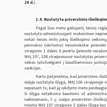
29 d.
).
1.4. Nustatyta priverstinio išieško
Pagal šiuo metu galiojantį teisinį regl
nustatyta administruojant mokestines neprie
neturi teisės imtis jokių išieškojimo veik
permokos (skirtumo) nesumokėtai prievolei p
straipsnio 1 dalies 8 punktu (prievolė nuraš
MAĮ 107, 108 straipsniuose nustatytas privers
veikas (atsižvelgiant į baudžiamosios justici
sankcijas.
Kartu pažymėtina, kad priverstinio išie
dalyje nustatyta išlyga, MAĮ 106 straipsnyje
nepaisant to, kad jų vykdymo metu pasibaigia 
ši išlyga netaikoma baudoms už administraci
naikinamasis, t. y. suėjus priverstinio išieš
minėta MAĮ 107 straipsnio 5 dalies išlyga bus