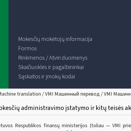
Mokesčių mokėtojų informacija
Formos
Rinkmenos / Atviri duomenys
Skaičiuoklės ir pagalbininkai
Sąskaitos ir įmokų kodai
Machine translation / VMI Машинный перевод / VMI Машин
kesčių administravimo įstatymo ir kitų teisės a
ietuvos Respublikos finansų ministerijos (toliau — VMI pr