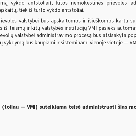
kojimą vykdo antstoliai), kitos nemokestinės prievolės ad
kaitų, tiek iš turto vykdo antstoliai.
ievolės valstybei bus apskaitomos ir išieškomos kartu 
s iš teismų ir kitų valstybės institucijų VMI pasieks automa
rievolių valstybei administravimo procesą bus atsisakyta po
 jų vykdymą bus kaupiami ir sisteminami vienoje vietoje — VM
i (toliau — VMI) suteikiama
teisė administruoti šias 