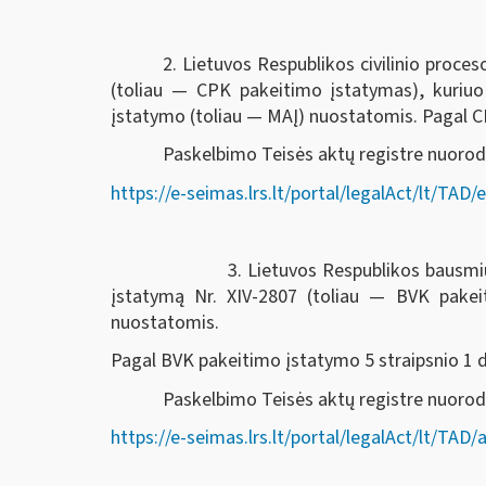
2. Lietuvos Respublikos civilinio proc
(toliau — CPK pakeitimo įstatymas), kuriu
įstatymo (toliau — MAĮ) nuostatomis. Pagal CPK
Paskelbimo Teisės aktų registre nuorod
https://e-seimas.lrs.lt/portal/legalAct/lt/T
3. Lietuvos Respublikos bausmių vykdymo k
įstatymą Nr. XIV-2807 (toliau — BVK pake
nuostatomis.
Pagal BVK pakeitimo įstatymo 5 straipsnio 1 dal
Paskelbimo Teisės aktų registre nuor
https://e-seimas.lrs.lt/portal/legalAct/lt/T