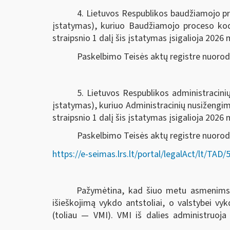
4. Lietuvos Respublikos baudžiamojo pr
įstatymas), kuriuo Baudžiamojo proceso k
straipsnio 1 dalį šis įstatymas įsigalioja 2026 m
Paskelbimo Teisės aktų registre nuoro
5. Lietuvos Respublikos administracin
įstatymas), kuriuo Administracinių nusiženg
straipsnio 1 dalį šis įstatymas įsigalioja 2026 m
Paskelbimo Teisės aktų registre nuorod
https://e-seimas.lrs.lt/portal/legalAct/lt/T
Pažymėtina, kad šiuo metu asmenims ski
išieškojimą vykdo antstoliai, o valstybei v
(toliau — VMI). VMI iš dalies administruoja