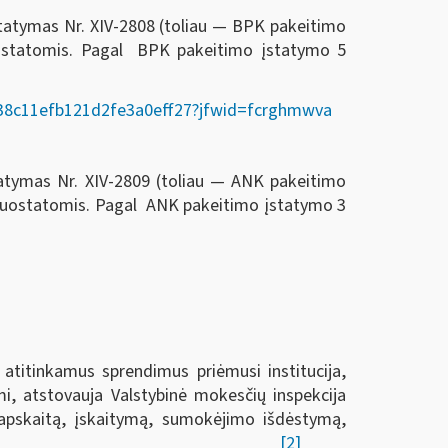
statymas Nr. XIV-2808 (toliau — BPK pakeitimo
ostatomis. Pagal BPK pakeitimo įstatymo 5
02338c11efb121d2fe3a0eff27?jfwid=fcrghmwva
tatymas Nr. XIV-2809 (toliau — ANK pakeitimo
 nuostatomis. Pagal ANK pakeitimo įstatymo 3
 atitinkamus sprendimus priėmusi institucija,
i, atstovauja Valstybinė mokesčių inspekcija
ų apskaitą, įskaitymą, sumokėjimo išdėstymą,
[2]