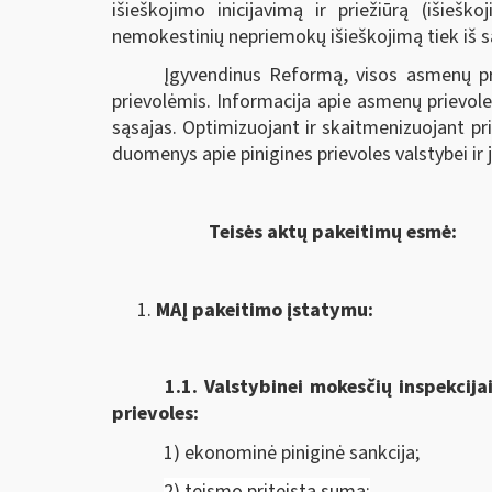
išieškojimo inicijavimą ir priežiūrą (išieš
nemokestinių nepriemokų išieškojimą tiek iš sąs
Įgyvendinus Reformą, visos asmenų pr
prievolėmis. Informacija apie asmenų prievole
sąsajas. Optimizuojant ir skaitmenizuojant p
duomenys apie pinigines prievoles valstybei ir
Teisės aktų pakeitimų esmė:
MAĮ pakeitimo įstatymu:
1.1.
Valstybinei mokesčių inspekcija
prievoles:
1) ekonominė piniginė sankcija;
2) teismo priteista suma;