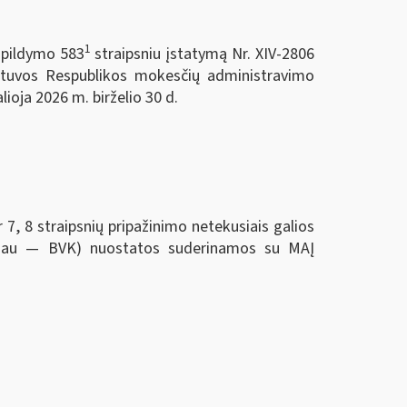
1
papildymo 583
straipsniu įstatymą Nr. XIV-2806
etuvos Respublikos mokesčių administravimo
ioja 2026 m. birželio 30 d.
 straipsnių pripažinimo netekusiais galios
oliau — BVK) nuostatos suderinamos su MAĮ