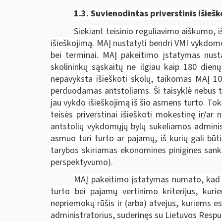
1.3. Suvienodintas p
riverstinis išieš
Siekiant teisinio reguliavimo aiškumo, 
išieškojimą. MAĮ nustatyti bendri VMI vykdomo
bei terminai. MAĮ pakeitimo įstatymas nust
skolininkų sąskaitų ne ilgiau kaip 180 dien
nepavyksta išieškoti skolų, taikomas MAĮ 106
perduodamas antstoliams. Ši taisyklė nebus ta
jau vykdo išieškojimą iš šio asmens turto. Tok
teisės priverstinai išieškoti mokestinę ir/a
antstolių vykdomųjų bylų sukeliamos administ
asmuo turi turto ar pajamų, iš kurių gali bū
tarybos skiriamas ekonomines pinigines sankci
perspektyvumo).
MAĮ pakeitimo įstatymas numato, kad d
turto bei pajamų vertinimo kriterijus, kur
nepriemokų rūšis ir (arba) atvejus, kuriems
administratorius, suderinęs su Lietuvos Respu