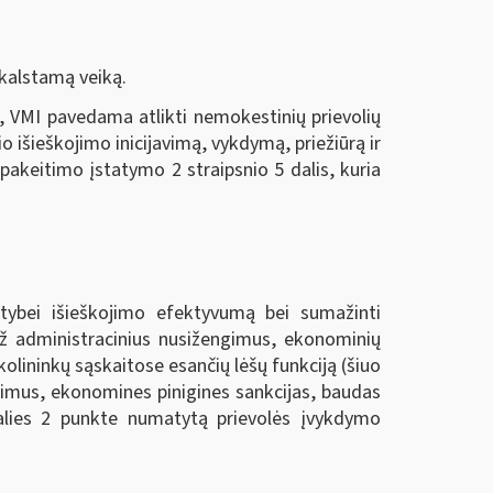
kalstamą veiką.
, VMI pavedama atlikti nemokestinių prievolių
o išieškojimo inicijavimą, vykdymą, priežiūrą ir
akeitimo įstatymo 2 straipsnio 5 dalis, kuria
lstybei išieškojimo efektyvumą bei sumažinti
 už administracinius nusižengimus, ekonominių
kolininkų sąskaitose esančių lėšų funkciją (šiuo
ngimus, ekonomines pinigines sankcijas, baudas
dalies 2 punkte numatytą prievolės įvykdymo