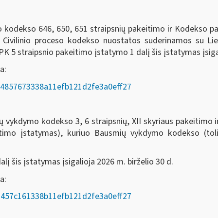
eso kodekso 646, 650, 651 straipsnių pakeitimo ir Kodekso 
o Civilinio proceso kodekso nuostatos suderinamos su Li
 5 straipsnio pakeitimo įstatymo 1 dalį šis įstatymas įsigal
a:
AD/e4857673338a11efb121d2fe3a0eff27
odekso 3, 6 straipsnių, XII skyriaus pakeitimo ir 7, 8
itimo įstatymas), kuriuo Bausmių vykdymo kodekso (t
į šis įstatymas įsigalioja 2026 m. birželio 30 d.
oda:
AD/a457c161338b11efb121d2fe3a0eff27