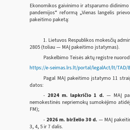
Ekonomikos gaivinimo ir atsparumo didinimo 
pandemijos“ reformą „Vienas langelis prie
pakeitimo paketą:
1. Lietuvos Respublikos mokesčių adminis
2805 (toliau — MAĮ pakeitimo įstatymas).
Paskelbimo Teisės aktų registre nuoro
https://e-seimas.lrs.lt/portal/legalAct/lt/T
Pagal MAĮ pakeitimo įstatymo 11 straips
datos:
-
2024 m. lapkričio 1 d.
— MAĮ pak
nemokestinės nepriemokų sumokėjimo atidėjim
FM);
-
2026 m. birželio 30 d.
— MAĮ pakeitim
3, 4, 5 ir 7 dalis.