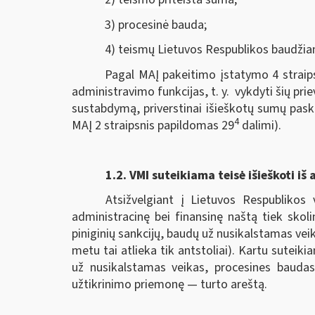
3) procesinė bauda;
4) teismų Lietuvos Respublikos baudžia
Pagal MAĮ pakeitimo įstatymo 4 straips
administravimo funkcijas, t. y. vykdyti šių pri
sustabdymą, priverstinai išieškotų sumų pask
4
MAĮ 2 straipsnis papildomas 29
dalimi).
1.2.
VMI suteikiama teisė išieškoti iš 
Atsižvelgiant į Lietuvos Respublikos 
administracinę bei finansinę naštą tiek skol
piniginių sankcijų, baudų už nusikalstamas veik
metu tai atlieka tik antstoliai). Kartu sutei
už nusikalstamas veikas, procesines baudas
užtikrinimo priemonę — turto areštą.