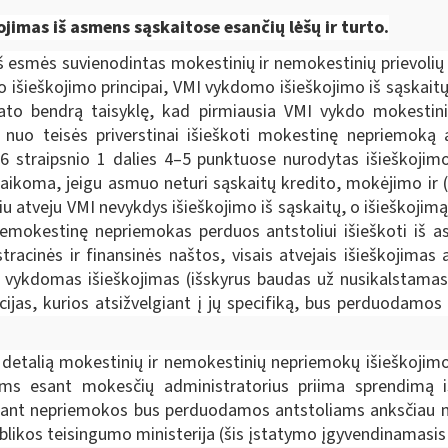
kojimas iš asmens sąskaitose esančių lėšų ir turto.
iš esmės suvienodintas mokestinių ir nemokestinių prievolių 
 išieškojimo principai, VMI vykdomo išieškojimo iš sąskait
ato bendrą taisyklę, kad pirmiausia VMI vykdo mokestini
ų nuo teisės priverstinai išieškoti mokestinę nepriemoką
 straipsnio 1 dalies 4–5 punktuose nurodytas išieškojimo 
ikoma, jeigu asmuo neturi sąskaitų kredito, mokėjimo ir (ar
iu atveju VMI nevykdys išieškojimo iš sąskaitų, o išieškojimą
r nemokestinę nepriemokas perduos antstoliui išieškoti iš a
racinės ir finansinės naštos, visais atvejais išieškojima
ti vykdomas išieškojimas (išskyrus baudas už nusikalstamas
jas, kurios atsižvelgiant į jų specifiką, bus perduodamos 
etalią mokestinių ir nemokestinių nepriemokų išieškojimo
iems esant mokesčių administratorius priima sprendimą 
 esant nepriemokos bus perduodamos antstoliams anksčiau n
blikos teisingumo ministerija
(šis įstatymo įgyvendinamasis