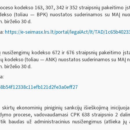
oceso kodekso 163, 307, 342 ir 352 straipsnių pakeitimo į
odekso (toliau — BPK) nuostatos suderinamos su MAĮ nu
. birželio 30 d.
da:
https://e-seimasx.lrs.lt/portal/legalAct/lt/TAD/1c65b4
ių nusižengimų kodekso 672 ir 676 straipsnių pakeitimo įs
imų kodekso (toliau — ANK) nuostatos suderinamos su MAĮ
. birželio 30 d.
a:
AD/58b54f12338c11efb121d2fe3a0eff27
rtų ekonominių piniginių sankcijų išieškojimą inicijuoja
ykdymo procese, vadovaudamasi CPK 638 straipsnio 2 dalim
 tik baudas už administracinius nusižengimus (atlieka j