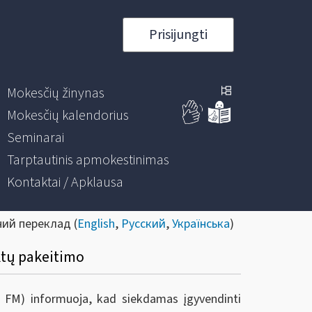
Prisijungti
Mokesčių žinynas
Mokesčių kalendorius
Seminarai
Tarptautinis apmokestinimas
Kontaktai / Apklausa
ний переклад (
English
,
Русский
,
Українська
)
ktų pakeitimo
ie FM) informuoja, kad s
iekdamas įgyvendinti