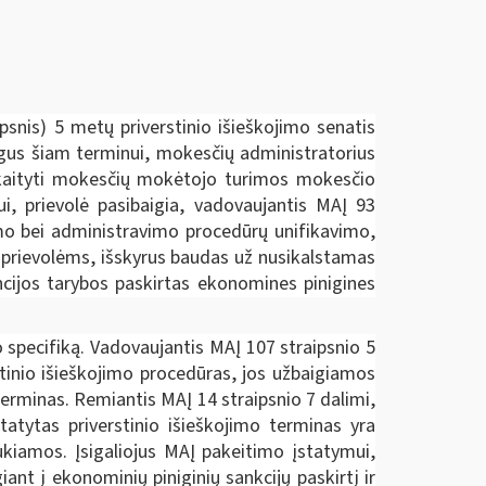
psnis) 5 metų priverstinio išieškojimo senatis
gus šiam terminui, mokesčių administratorius
skaityti mokesčių mokėtojo turimos mokesčio
i, prievolė pasibaigia, vadovaujantis MAĮ 93
umo bei administravimo procedūrų unifikavimo,
s prievolėms, išskyrus baudas už nusikalstamas
encijos tarybos paskirtas ekonomines pinigines
 specifiką. Vadovaujantis MAĮ 107 straipsnio 5
tinio išieškojimo procedūras, jos užbaigiamos
erminas. Remiantis MAĮ 14 straipsnio 7 dalimi,
atytas priverstinio išieškojimo terminas yra
aukiamos. Įsigaliojus MAĮ pakeitimo įstatymui,
nt į ekonominių piniginių sankcijų paskirtį ir