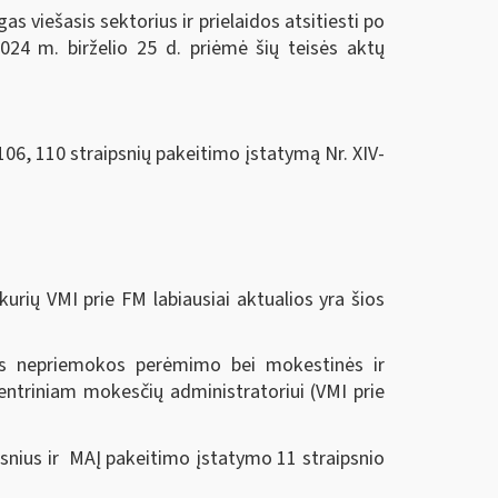
 viešasis sektorius ir prielaidos atsitiesti po
024 m. birželio 25 d.
priėmė šių teisės aktų
106, 110 straipsnių pakeitimo įstatymą Nr. XIV-
urių VMI prie FM labiausiai aktualios yra šios
nės nepriemokos perėmimo bei mokestinės ir
ntriniam mokesčių administratoriui (VMI prie
snius ir MAĮ pakeitimo įstatymo 11 straipsnio