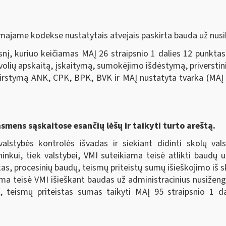
majame kodekse nustatytais atvejais paskirta bauda už nusi
nį, kuriuo keičiamas MAĮ 26 straipsnio 1 dalies 12 punktas
evolių apskaitą, įskaitymą, sumokėjimo išdėstymą, priverstini
irstymą ANK, CPK, BPK, BVK ir MAĮ nustatyta tvarka (MAĮ p
asmens sąskaitose esančių lėšų ir taikyti turto areštą.
valstybės kontrolės išvadas ir siekiant didinti skolų va
ininkui, tiek valstybei, VMI suteikiama teisė atlikti baudų
as, procesinių baudų, teismų priteistų sumų išieškojimo iš s
kiama teisė VMI išieškant baudas už administracinius nusiže
, teismų priteistas sumas taikyti MAĮ 95 straipsnio 1 