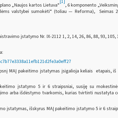
[1]
plano „Naujos kartos Lietuva“
, 6 komponento „Veiksmingas
volėms valstybei sumokėti“ (toliau — Reforma), Seimas
2
travimo įstatymo Nr. IX-2112 1, 2, 14, 26, 86, 88, 93, 105, 
da:
AD/8c7b77e3338a11efb121d2fe3a0eff27
nį MAĮ pakeitimo įstatymas įsigalioja keliais etapais, iš k
eitimo įstatymo 5 ir 6 straipsniai, susiję su mokesti
o arba išdėstymo tvarkomis, kurias tvirtinti nustatyta ce
o įstatymas, išskyrus MAĮ pakeitimo įstatymo 5 ir 6 straip