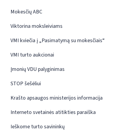
Mokesčių ABC
Viktorina moksleiviams
VMI kviečia į „Pasimatymą su mokesčiais“
VMI turto aukcionai
Įmonių VDU palyginimas
STOP šešėliui
Krašto apsaugos ministerijos informacija
Interneto svetainės atitikties paraiška
Ieškome turto savininkų