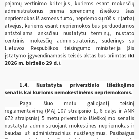
pajamų vertinimo kriterijus, kuriems esant mokesčių
administratorius priima sprendimą išieškoti šias
nepriemokas iš asmens turto, nepriemokų rūšis ir (arba)
atvejus, kuriems esant nepriemokos bus perduodamos
antstoliams anksčiau nustatytų terminų, nustato
centrinis mokesčių administratorius, suderinęs su
Lietuvos Respublikos teisingumo ministerija
(šis
įstatymo įgyvendinamasis teisės aktas bus priimtas
iki
2026 m. birželio 29 d.
).
1.4. Nustatyta priverstinio išieškojimo
senatis kai kurioms nemokestinėms nepriemokoms.
Pagal šiuo metu galiojantį teisinį
reglamentavimą (MAĮ 107 straipsnio 1, 6 dalys ir ANK
672 straipsnis) 5 metų priverstinio išieškojimo senatis
nustatyta administruojant mokestines nepriemokas ir
baudas už administracinius nusižengimus. Pasibaigus