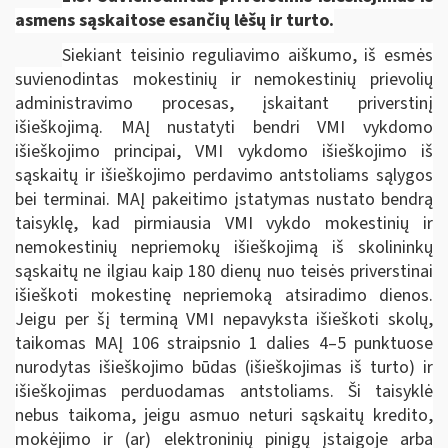
asmens sąskaitose esančių lėšų ir turto.
Siekiant teisinio reguliavimo aiškumo, iš esmės
suvienodintas mokestinių ir nemokestinių prievolių
administravimo procesas, įskaitant priverstinį
išieškojimą. MAĮ nustatyti bendri VMI vykdomo
išieškojimo principai, VMI vykdomo išieškojimo iš
sąskaitų ir išieškojimo perdavimo antstoliams sąlygos
bei terminai. MAĮ pakeitimo įstatymas nustato bendrą
taisyklę, kad pirmiausia VMI vykdo mokestinių ir
nemokestinių nepriemokų išieškojimą iš skolininkų
sąskaitų ne ilgiau kaip 180 dienų nuo teisės priverstinai
išieškoti mokestinę nepriemoką atsiradimo dienos.
Jeigu per šį terminą VMI nepavyksta išieškoti skolų,
taikomas MAĮ 106 straipsnio 1 dalies 4–5 punktuose
nurodytas išieškojimo būdas (išieškojimas iš turto) ir
išieškojimas perduodamas antstoliams. Ši taisyklė
nebus taikoma, jeigu asmuo neturi sąskaitų kredito,
mokėjimo ir (ar) elektroninių pinigų įstaigoje arba