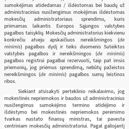
sumokėjimas atidedamas / išdėstomas bei baudų už
administracinius nusižengimus mokėjimas išdėstomas
mokesčių administratoriaus sprendimu, kuris
priimamas laikantis Europos Sąjungos valstybes
pagalbos taisyklių. Mokesčių administratorius kiekvienu
konkrečiu atveju apskaičiuos nereikšmingos (
de
minimis
) pagalbos dydį ir teiks duomenis Suteiktos
valstybės pagalbos ir nereikšmingos (
de minimis
)
pagalbos registrui pagalbai rezervuoti, taip pat imsis
priemonių, jog priėmus sprendimą, nebūtų pažeistos
nereikšmingos (
de minimis
) pagalbos sumų leistinos
ribos.
Siekiant atsisakyti perteklinio reikalavimo, jog
mokestinės nepriemokos ir baudos už administracinius
nusižengimus sumokėjimo termino atidėjimo ir
išdėstymo bei mokestinės nepriemokos perėmimo
tvarkas nustato finansų ministras, tai pavesta
centriniam mokesčių administratoriui. Pagal galiojantį