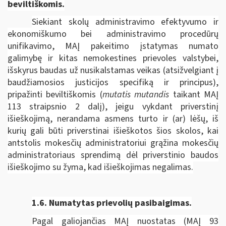
beviltiškomis.
Siekiant skolų administravimo efektyvumo ir
ekonomiškumo bei administravimo procedūrų
unifikavimo, MAĮ pakeitimo įstatymas numato
galimybę ir kitas nemokestines prievoles valstybei,
išskyrus baudas už nusikalstamas veikas (atsižvelgiant į
baudžiamosios justicijos specifiką ir principus),
pripažinti beviltiškomis (
mutatis mutandis
taikant MAĮ
113 straipsnio 2 dalį), jeigu vykdant priverstinį
išieškojimą, nerandama asmens turto ir (ar) lėšų, iš
kurių gali būti priverstinai išieškotos šios skolos, kai
antstolis mokesčių administratoriui grąžina mokesčių
administratoriaus sprendimą dėl priverstinio baudos
išieškojimo su žyma, kad išieškojimas negalimas.
1.6.
Numatytas prievolių pasibaigimas.
Pagal galiojančias MAĮ nuostatas (MAĮ 93