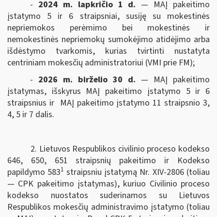
-
2024 m. lapkričio 1 d.
— MAĮ pakeitimo
įstatymo 5 ir 6 straipsniai, susiję su mokestinės
nepriemokos perėmimo bei mokestinės ir
nemokestinės nepriemokų sumokėjimo atidėjimo arba
išdėstymo tvarkomis, kurias tvirtinti nustatyta
centriniam mokesčių administratoriui (VMI prie FM);
-
2026 m. birželio 30 d.
— MAĮ pakeitimo
įstatymas, išskyrus MAĮ pakeitimo įstatymo 5 ir 6
straipsnius ir MAĮ pakeitimo įstatymo 11 straipsnio 3,
4, 5 ir 7 dalis.
2. Lietuvos Respublikos civilinio proceso kodekso
646, 650, 651 straipsnių pakeitimo ir Kodekso
1
papildymo 583
straipsniu įstatymą Nr. XIV-2806 (toliau
— CPK pakeitimo įstatymas), kuriuo Civilinio proceso
kodekso nuostatos suderinamos su Lietuvos
Respublikos mokesčių administravimo įstatymo (toliau