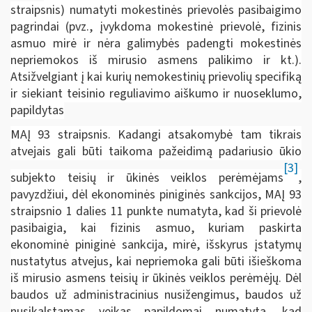
straipsnis) numatyti mokestinės prievolės pasibaigimo
pagrindai (pvz., įvykdoma mokestinė prievolė, fizinis
asmuo mirė ir nėra galimybės padengti mokestinės
nepriemokos iš mirusio asmens palikimo ir kt.).
Atsižvelgiant į kai kurių nemokestinių prievolių specifiką
ir siekiant teisinio reguliavimo aiškumo ir nuoseklumo,
papildytas
MAĮ 93 straipsnis. Kadangi atsakomybė tam tikrais
atvejais gali būti taikoma pažeidimą padariusio ūkio
[3]
subjekto teisių ir ūkinės veiklos perėmėjams
,
pavyzdžiui, dėl ekonominės piniginės sankcijos, MAĮ 93
straipsnio 1 dalies 11 punkte numatyta, kad ši prievolė
pasibaigia, kai fizinis asmuo, kuriam paskirta
ekonominė piniginė sankcija, mirė, išskyrus įstatymų
nustatytus atvejus, kai nepriemoka gali būti išieškoma
iš mirusio asmens teisių ir ūkinės veiklos perėmėjų. Dėl
baudos už administracinius nusižengimus, baudos už
nusikalstamas veikas papildomai numatyta, kad