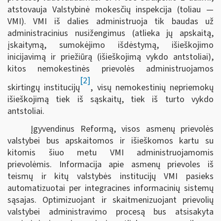
atstovauja Valstybinė mokesčių inspekcija (toliau —
VMI). VMI iš dalies administruoja tik baudas už
administracinius nusižengimus (atlieka jų apskaitą,
įskaitymą, sumokėjimo išdėstymą, išieškojimo
inicijavimą ir priežiūrą (išieškojimą vykdo antstoliai),
kitos nemokestinės prievolės administruojamos
[2]
skirtingų institucijų
, visų nemokestinių nepriemokų
išieškojimą tiek iš sąskaitų, tiek iš turto vykdo
antstoliai.
Įgyvendinus Reformą, visos asmenų prievolės
valstybei bus apskaitomos ir išieškomos kartu su
kitomis šiuo metu VMI administruojamomis
prievolėmis. Informacija apie asmenų prievoles iš
teismų ir kitų valstybės institucijų VMI pasieks
automatizuotai per integracines informacinių sistemų
sąsajas. Optimizuojant ir skaitmenizuojant prievolių
valstybei administravimo procesą bus atsisakyta