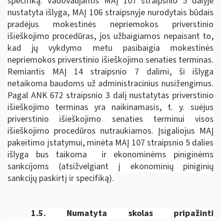
specifiką. Vadovaujantis MAĮ 107 straipsnio 5 dalyje
nustatyta išlyga, MAĮ 106 straipsnyje nurodytais būdais
pradėjus mokestinės nepriemokos priverstinio
išieškojimo procedūras, jos užbaigiamos nepaisant to,
kad jų vykdymo metu pasibaigia mokestinės
nepriemokos priverstinio išieškojimo senaties terminas.
Remiantis MAĮ 14 straipsnio 7 dalimi, ši išlyga
netaikoma baudoms už administracinius nusižengimus.
Pagal ANK 672 straipsnio 3 dalį nustatytas priverstinio
išieškojimo terminas yra naikinamasis, t. y. suėjus
priverstinio išieškojimo senaties terminui visos
išieškojimo procedūros nutraukiamos. Įsigaliojus MAĮ
pakeitimo įstatymui, minėta MAĮ 107 straipsnio 5 dalies
išlyga bus taikoma ir ekonominėms piniginėms
sankcijoms (atsižvelgiant į ekonominių piniginių
sankcijų paskirtį ir specifiką).
1.5.
Numatyta skolas pripažinti