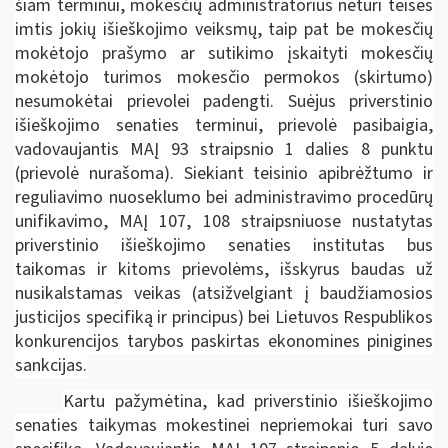
šiam terminui, mokesčių administratorius neturi teisės
imtis jokių išieškojimo veiksmų, taip pat be mokesčių
mokėtojo prašymo ar sutikimo įskaityti mokesčių
mokėtojo turimos mokesčio permokos (skirtumo)
nesumokėtai prievolei padengti. Suėjus priverstinio
išieškojimo senaties terminui, prievolė pasibaigia,
vadovaujantis MAĮ 93 straipsnio 1 dalies 8 punktu
(prievolė nurašoma). Siekiant teisinio apibrėžtumo ir
reguliavimo nuoseklumo bei administravimo procedūrų
unifikavimo, MAĮ 107, 108 straipsniuose nustatytas
priverstinio išieškojimo senaties institutas bus
taikomas ir kitoms prievolėms, išskyrus baudas už
nusikalstamas veikas (atsižvelgiant į baudžiamosios
justicijos specifiką ir principus) bei Lietuvos Respublikos
konkurencijos tarybos paskirtas ekonomines pinigines
sankcijas.
Kartu pažymėtina, kad priverstinio išieškojimo
senaties taikymas mokestinei nepriemokai turi savo