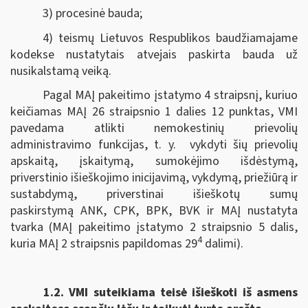
3) procesinė bauda;
4) teismų Lietuvos Respublikos baudžiamajame
kodekse nustatytais atvejais paskirta bauda už
nusikalstamą veiką.
Pagal MAĮ pakeitimo įstatymo 4 straipsnį, kuriuo
keičiamas MAĮ 26 straipsnio 1 dalies 12 punktas, VMI
pavedama atlikti nemokestinių prievolių
administravimo funkcijas, t. y. vykdyti šių prievolių
apskaitą, įskaitymą, sumokėjimo išdėstymą,
priverstinio išieškojimo inicijavimą, vykdymą, priežiūrą ir
sustabdymą, priverstinai išieškotų sumų
paskirstymą ANK, CPK, BPK, BVK ir MAĮ nustatyta
tvarka (MAĮ pakeitimo įstatymo 2 straipsnio 5 dalis,
4
kuria MAĮ 2 straipsnis papildomas 29
dalimi).
1.2.
VMI suteikiama teisė išieškoti iš asmens