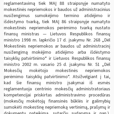
reglamentavimą tiek MAĮ 88 straipsnyje numatyto
mokestinės nepriemokos ir baudos už administracinius
nusižengimus sumokėjimo termino atidėjimo ir
išdėstymo tvarką, tiek MAĮ 86 straipsnyje numatyto
mokestinės nepriemokos perėmimo tvarką nustato
finansų ministras — Lietuvos Respublikos finansų
ministro 1998 m. lapkričio 17 d. įsakymu Nr. 268 „Dėl
Mokestinės nepriemokos ar baudos už administracinį
nusižengimą mokėjimo atidėjimo arba išdėstymo
taisyklių patvirtinimo“ ir Lietuvos Respublikos finansų
ministro 2002 m. vasario 25 d. įsakymu Nr. 51 „Dėl
Mokesčių mokėtojo mokestinės nepriemokos
perėmimo taisyklių patvirtinimo“. Atsižvelgiant į tai,
kad šie finansų ministro įsakymai iš esmės
reglamentuoja centrinio mokesčių administratoriaus
kompetencijai priskirtas administravimo procedūras
(mokesčių mokėtojų finansinės būklės ir galimybių
sumokėti mokestinę nepriemoką vertinimą, prašymų ir
dokumentų pateikimą, sutarčių sudarymą ir pan.),