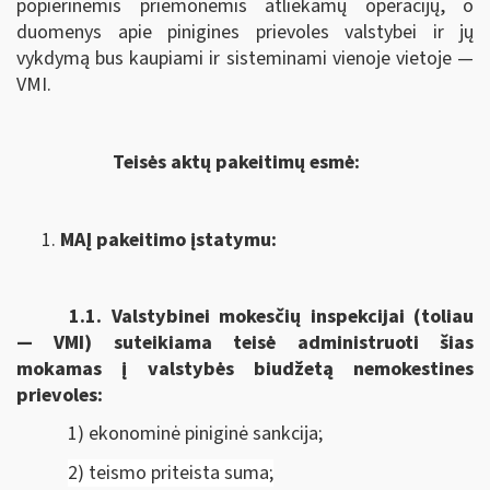
popierinėmis priemonėmis atliekamų operacijų, o
duomenys apie pinigines prievoles valstybei ir jų
vykdymą bus kaupiami ir sisteminami vienoje vietoje —
VMI.
Teisės aktų pakeitimų esmė:
MAĮ pakeitimo įstatymu:
1.1.
Valstybinei mokesčių inspekcijai (toliau
— VMI) suteikiama
teisė administruoti šias
mokamas į valstybės biudžetą nemokestines
prievoles:
1) ekonominė piniginė sankcija;
2) teismo priteista suma;