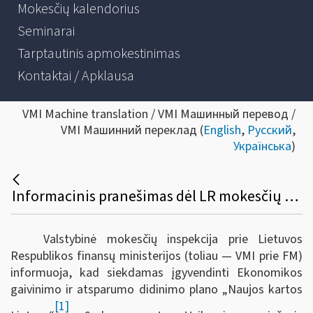
Mokesčių kalendorius
Seminarai
Tarptautinis apmokestinimas
Kontaktai / Apklausa
VMI Machine translation / VMI Машинный перевод /
VMI Машинний переклад (
English
,
Русский
,
Українська
)
Informacinis pranešimas dėl LR mokesčių administravimo įstatymo ir kitų teisės aktų pakeitimo
Valstybinė mokesčių inspekcija prie Lietuvos
Respublikos finansų ministerijos (toliau — VMI prie FM)
informuoja, kad s
iekdamas įgyvendinti Ekonomikos
gaivinimo ir atsparumo didinimo plano „Naujos kartos
[1]