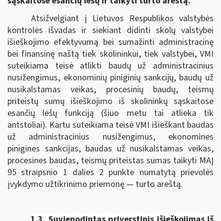
sąskaitose esančių lėšų ir taikyti turto areštą.
Atsižvelgiant į Lietuvos Respublikos valstybės
kontrolės išvadas ir siekiant didinti skolų valstybei
išieškojimo efektyvumą bei sumažinti administracinę
bei finansinę naštą tiek skolininkui, tiek valstybei, VMI
suteikiama teisė atlikti baudų už administracinius
nusižengimus, ekonominių piniginių sankcijų, baudų už
nusikalstamas veikas, procesinių baudų, teismų
priteistų sumų išieškojimo iš skolininkų sąskaitose
esančių lėšų funkciją (šiuo metu tai atlieka tik
antstoliai). Kartu suteikiama teisė VMI išieškant baudas
už administracinius nusižengimus, ekonomines
pinigines sankcijas, baudas už nusikalstamas veikas,
procesines baudas, teismų priteistas sumas taikyti MAĮ
95 straipsnio 1 dalies 2 punkte numatytą prievolės
įvykdymo užtikrinimo priemonę — turto areštą.
1.3. Suvienodintas p
riverstinis išieškojimas iš