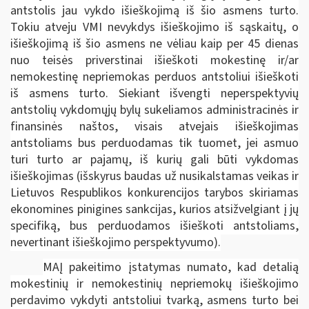
antstolis jau vykdo išieškojimą iš šio asmens turto.
Tokiu atveju VMI nevykdys išieškojimo iš sąskaitų, o
išieškojimą iš šio asmens ne vėliau kaip per 45 dienas
nuo teisės priverstinai išieškoti mokestinę ir/ar
nemokestinę nepriemokas perduos antstoliui išieškoti
iš asmens turto. Siekiant išvengti neperspektyvių
antstolių vykdomųjų bylų sukeliamos administracinės ir
finansinės naštos, visais atvejais išieškojimas
antstoliams bus perduodamas tik tuomet, jei asmuo
turi turto ar pajamų, iš kurių gali būti vykdomas
išieškojimas (išskyrus baudas už nusikalstamas veikas ir
Lietuvos Respublikos konkurencijos tarybos skiriamas
ekonomines pinigines sankcijas, kurios atsižvelgiant į jų
specifiką, bus perduodamos išieškoti antstoliams,
nevertinant išieškojimo perspektyvumo).
MAĮ pakeitimo įstatymas numato, kad detalią
mokestinių ir nemokestinių nepriemokų išieškojimo
perdavimo vykdyti antstoliui tvarką, asmens turto bei