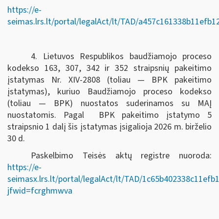
https://e-
seimas.lrs.lt/portal/legalAct/lt/TAD/a457c161338b11efb
4. Lietuvos Respublikos baudžiamojo proceso
kodekso 163, 307, 342 ir 352 straipsnių pakeitimo
įstatymas Nr. XIV-2808 (toliau — BPK pakeitimo
įstatymas), kuriuo Baudžiamojo proceso kodekso
(toliau — BPK) nuostatos suderinamos su MAĮ
nuostatomis. Pagal BPK pakeitimo įstatymo 5
straipsnio 1 dalį šis įstatymas įsigalioja 2026 m. birželio
30 d.
Paskelbimo Teisės aktų registre nuoroda:
https://e-
seimasx.lrs.lt/portal/legalAct/lt/TAD/1c65b402338c11ef
jfwid=fcrghmwva