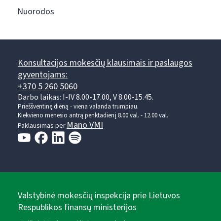
Nuorodos
Konsultacijos mokesčių klausimais ir paslaugos
gyventojams:
+370 5 260 5060
Darbo laikas: I-IV 8.00-17.00, V 8.00-15.45.
Prieššventinę dieną - viena valanda trumpiau.
Kiekvieno mėnesio antrą penktadienį 8.00 val. - 12.00 val.
Mano VMI
Paklausimas per
Valstybinė mokesčių inspekcija prie Lietuvos
Respublikos finansų ministerijos