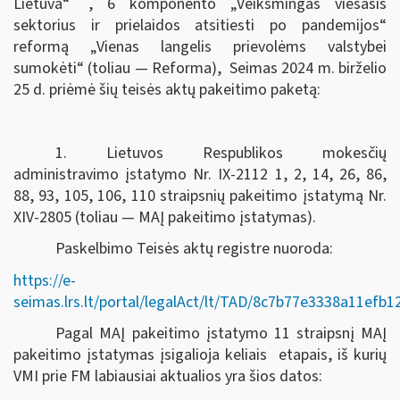
Lietuva“
, 6 komponento „Veiksmingas viešasis
sektorius ir prielaidos atsitiesti po pandemijos“
reformą „Vienas langelis prievolėms valstybei
sumokėti“ (toliau — Reforma), Seimas
2024 m. birželio
25 d.
priėmė šių teisės aktų pakeitimo paketą:
1. Lietuvos Respublikos mokesčių
administravimo įstatymo Nr. IX-2112 1, 2, 14, 26, 86,
88, 93, 105, 106, 110 straipsnių pakeitimo įstatymą Nr.
XIV-2805 (toliau — MAĮ pakeitimo įstatymas).
Paskelbimo Teisės aktų registre nuoroda:
https://e-
seimas.lrs.lt/portal/legalAct/lt/TAD/8c7b77e3338a11efb
Pagal MAĮ pakeitimo įstatymo 11 straipsnį MAĮ
pakeitimo įstatymas įsigalioja keliais etapais, iš kurių
VMI prie FM labiausiai aktualios yra šios datos: