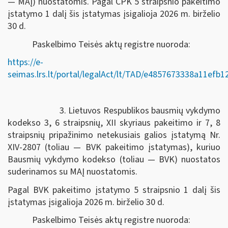
— MAĮ) nuostatomis. Pagal CPK 5 straipsnio pakeitimo
įstatymo 1 dalį šis įstatymas įsigalioja 2026 m. birželio
30 d.
Paskelbimo Teisės aktų registre nuoroda:
https://e-
seimas.lrs.lt/portal/legalAct/lt/TAD/e4857673338a11efb
3. Lietuvos Respublikos bausmių vykdymo
kodekso 3, 6 straipsnių, XII skyriaus pakeitimo ir 7, 8
straipsnių pripažinimo netekusiais galios įstatymą Nr.
XIV-2807 (toliau — BVK pakeitimo įstatymas), kuriuo
Bausmių vykdymo kodekso (toliau — BVK) nuostatos
suderinamos su MAĮ nuostatomis.
Pagal BVK pakeitimo įstatymo 5 straipsnio 1 dalį šis
įstatymas įsigalioja 2026 m. birželio 30 d.
Paskelbimo Teisės aktų registre nuoroda: