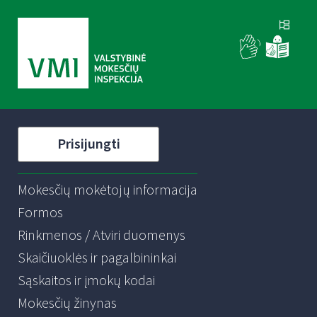
Prisijungti
Mokesčių mokėtojų informacija
Formos
Rinkmenos / Atviri duomenys
Skaičiuoklės ir pagalbininkai
Sąskaitos ir įmokų kodai
Mokesčių žinynas