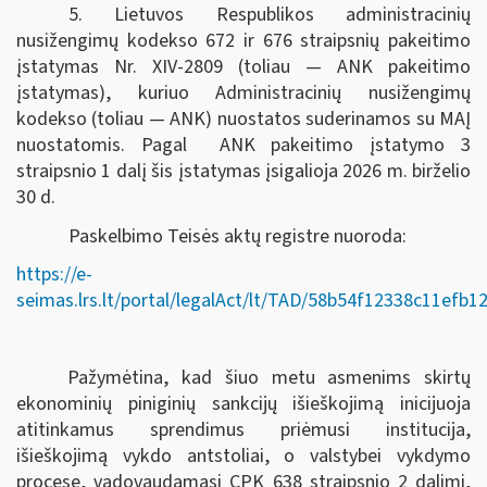
5. Lietuvos Respublikos administracinių
nusižengimų kodekso 672 ir 676 straipsnių pakeitimo
įstatymas Nr. XIV-2809 (toliau — ANK pakeitimo
įstatymas), kuriuo Administracinių nusižengimų
kodekso (toliau — ANK) nuostatos suderinamos su MAĮ
nuostatomis. Pagal ANK pakeitimo įstatymo 3
straipsnio 1 dalį šis įstatymas įsigalioja 2026 m. birželio
30 d.
Paskelbimo Teisės aktų registre nuoroda:
https://e-
seimas.lrs.lt/portal/legalAct/lt/TAD/58b54f12338c11efb
Pažymėtina, kad šiuo metu asmenims skirtų
ekonominių piniginių sankcijų išieškojimą inicijuoja
atitinkamus sprendimus priėmusi institucija,
išieškojimą vykdo antstoliai, o valstybei vykdymo
procese, vadovaudamasi CPK 638 straipsnio 2 dalimi,