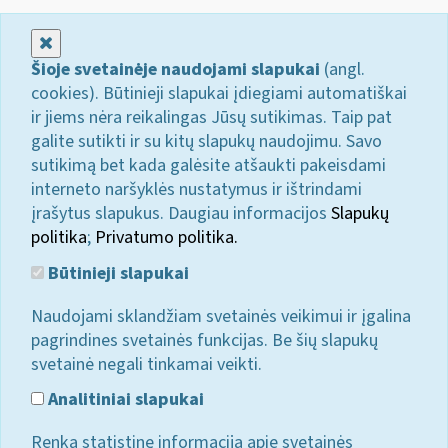
Uždaryti
Šioje svetainėje naudojami slapukai
(angl.
cookies). Būtinieji slapukai įdiegiami automatiškai
ir jiems nėra reikalingas Jūsų sutikimas. Taip pat
galite sutikti ir su kitų slapukų naudojimu. Savo
sutikimą bet kada galėsite atšaukti pakeisdami
interneto naršyklės nustatymus ir ištrindami
įrašytus slapukus. Daugiau informacijos
Slapukų
politika
;
Privatumo politika.
Būtinieji slapukai
Naudojami sklandžiam svetainės veikimui ir įgalina
pagrindines svetainės funkcijas. Be šių slapukų
svetainė negali tinkamai veikti.
Analitiniai slapukai
Renka statistinę informaciją apie svetainės