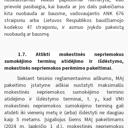
prievolė pasibaigia, kai bauda ar jos dalis pakeičiama
kita nuobauda ar bausme, vadovaujantis ANK 676
straipsniu arba Lietuvos Respublikos baudžiamojo
kodekso 47 straipsniu, ir asmuo įvykdo pakeistą
nuobaudą ar bausmę.
1.7.
Atlikti mokestinės nepriemokos
sumokėjimo terminų atidėjimo ir išdėstymo,
mokestinės nepriemokos perėmimo pakeitimai.
Siekiant teisinio reglamentavimo aiškumo, MAĮ
pakeitimo įstatyme aiškiai nustatyti maksimalūs
mokestinės nepriemokos sumokėjimo termino
atidėjimo ir išdėstymo terminai, t. y., kad VMI
mokestinės nepriemokos sumokėjimo terminą gali
atidėti iki vienerių metų ir (arba) išdėstyti ne daugiau
kaip 5 metams. Įsigaliojus šiems MAĮ pakeitimams
(2024 m. lapkričio 1 d.), mokestinės nepriemokos