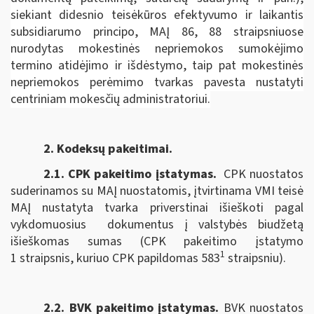
siekiant didesnio teisėkūros efektyvumo ir laikantis
subsidiarumo principo, MAĮ 86, 88 straipsniuose
nurodytas mokestinės nepriemokos sumokėjimo
termino atidėjimo ir išdėstymo, taip pat mokestinės
nepriemokos perėmimo tvarkas pavesta nustatyti
centriniam mokesčių administratoriui.
2. Kodeksų pakeitimai.
2.1. CPK pakeitimo įstatymas
.
CPK nuostatos
suderinamos su MAĮ nuostatomis, įtvirtinama VMI teisė
MAĮ nustatyta tvarka priverstinai išieškoti pagal
vykdomuosius dokumentus į valstybės biudžetą
išieškomas sumas (CPK pakeitimo įstatymo
1
1 straipsnis, kuriuo CPK papildomas 583
straipsniu).
2.2. BVK pakeitimo įstatymas.
BVK nuostatos