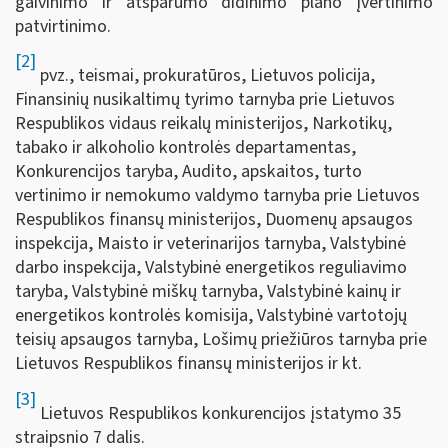
gaivinimo ir atsparumo didinimo plano įvertinimo
patvirtinimo.
[2]
pvz., teismai, prokuratūros, Lietuvos policija,
Finansinių nusikaltimų tyrimo tarnyba prie Lietuvos
Respublikos vidaus reikalų ministerijos, Narkotikų,
tabako ir alkoholio kontrolės departamentas,
Konkurencijos taryba, Audito, apskaitos, turto
vertinimo ir nemokumo valdymo tarnyba prie Lietuvos
Respublikos finansų ministerijos, Duomenų apsaugos
inspekcija, Maisto ir veterinarijos tarnyba, Valstybinė
darbo inspekcija, Valstybinė energetikos reguliavimo
taryba, Valstybinė miškų tarnyba, Valstybinė kainų ir
energetikos kontrolės komisija, Valstybinė vartotojų
teisių apsaugos tarnyba, Lošimų priežiūros tarnyba prie
Lietuvos Respublikos finansų ministerijos ir kt.
[3]
Lietuvos Respublikos konkurencijos įstatymo 35
straipsnio 7 dalis.