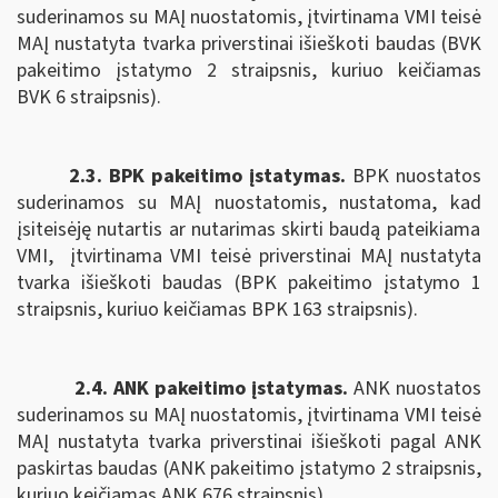
suderinamos su MAĮ nuostatomis, įtvirtinama VMI teisė
MAĮ nustatyta tvarka priverstinai išieškoti baudas (BVK
pakeitimo įstatymo 2 straipsnis, kuriuo keičiamas
BVK 6 straipsnis).
2.3. BPK pakeitimo įstatymas.
B
PK nuostatos
suderinamos su MAĮ nuostatomis,
nustatoma, kad
įsiteisėję nutartis ar nutarimas skirti baudą pateikiama
VMI,
įtvirtinama VMI teisė priverstinai MAĮ nustatyta
tvarka išieškoti baudas (BPK pakeitimo įstatymo 1
straipsnis, kuriuo keičiamas BPK 163 straipsnis).
2.4. ANK pakeitimo įstatymas.
ANK nuostatos
suderinamos su MAĮ nuostatomis, įtvirtinama
VMI teisė
MAĮ nustatyta tvarka priverstinai išieškoti pagal
ANK
paskirtas baudas (ANK pakeitimo įstatymo 2 straipsnis,
kuriuo keičiamas ANK
676 straipsnis).