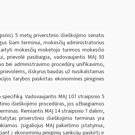
psnis) 5 metų priverstinio išieškojimo senatis
gus šiam terminui, mokesčių administratorius
skaityti mokesčių mokėtojo turimos mokesčio
i, prievolė pasibaigia, vadovaujantis MAĮ 93
umo bei administravimo procedūrų unifikavimo,
s prievolėms, išskyrus baudas už nusikalstamas
encijos tarybos paskirtas ekonomines pinigines
 specifiką. Vadovaujantis MAĮ 107 straipsnio 5
tinio išieškojimo procedūras, jos užbaigiamos
erminas. Remiantis MAĮ 14 straipsnio 7 dalimi,
atytas priverstinio išieškojimo terminas yra
aukiamos. Įsigaliojus MAĮ pakeitimo įstatymui,
nt į ekonominių piniginių sankcijų paskirtį ir