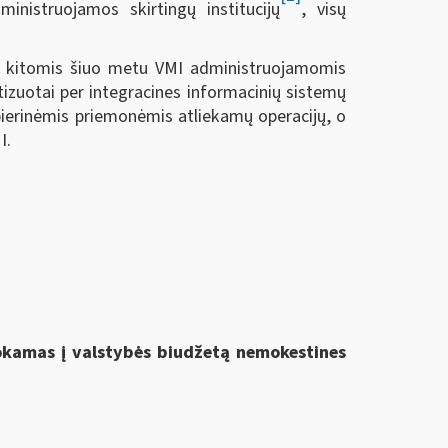
ministruojamos skirtingų institucijų
, visų
su kitomis šiuo metu VMI administruojamomis
tizuotai per integracines informacinių sistemų
pierinėmis priemonėmis atliekamų operacijų, o
I.
mokamas į valstybės biudžetą nemokestines