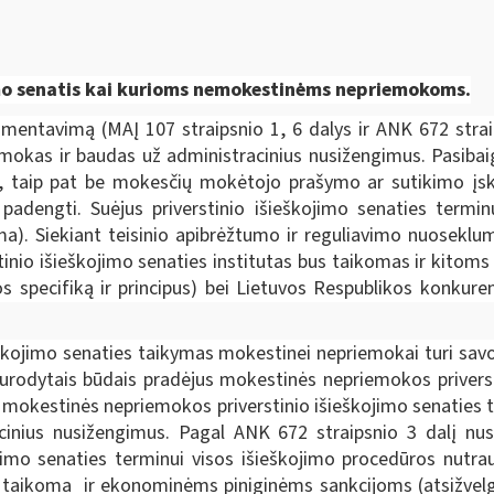
jimo senatis kai kurioms nemokestinėms nepriemokoms.
amentavimą (MAĮ 107 straipsnio 1, 6 dalys ir ANK 672 strai
mokas ir baudas už administracinius nusižengimus. Pasibai
smų, taip pat be mokesčių mokėtojo prašymo ar sutikimo į
adengti. Suėjus priverstinio išieškojimo senaties terminu
oma). Siekiant teisinio apibrėžtumo ir reguliavimo nuosekl
tinio išieškojimo senaties institutas bus taikomas ir kitom
jos specifiką ir principus) bei Lietuvos Respublikos konkur
škojimo senaties taikymas mokestinei nepriemokai turi savo
 nurodytais būdais pradėjus mokestinės nepriemokos privers
mokestinės nepriemokos priverstinio išieškojimo senaties t
nius nusižengimus. Pagal ANK 672 straipsnio 3 dalį nust
kojimo senaties terminui visos išieškojimo procedūros nutr
 taikoma ir ekonominėms piniginėms sankcijoms (atsižvelgia