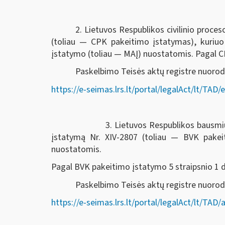
2. Lietuvos Respublikos civilinio proc
(toliau — CPK pakeitimo įstatymas), kuriu
įstatymo (toliau — MAĮ) nuostatomis. Pagal CPK
Paskelbimo Teisės aktų registre nuorod
https://e-seimas.lrs.lt/portal/legalAct/lt/T
3. Lietuvos Respublikos bausmių vykdymo k
įstatymą Nr. XIV-2807 (toliau — BVK pake
nuostatomis.
Pagal BVK pakeitimo įstatymo 5 straipsnio 1 dal
Paskelbimo Teisės aktų registre nuor
https://e-seimas.lrs.lt/portal/legalAct/lt/T