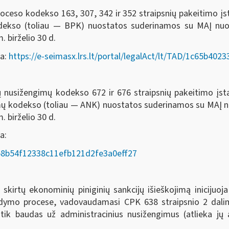
oceso kodekso 163, 307, 342 ir 352 straipsnių pakeitimo į
odekso (toliau — BPK) nuostatos suderinamos su MAĮ nu
. birželio 30 d.
da:
https://e-seimasx.lrs.lt/portal/legalAct/lt/TAD/1c65b4
ių nusižengimų kodekso 672 ir 676 straipsnių pakeitimo įs
imų kodekso (toliau — ANK) nuostatos suderinamos su MAĮ
. birželio 30 d.
a:
AD/58b54f12338c11efb121d2fe3a0eff27
rtų ekonominių piniginių sankcijų išieškojimą inicijuoja
ykdymo procese, vadovaudamasi CPK 638 straipsnio 2 dalim
 tik baudas už administracinius nusižengimus (atlieka j