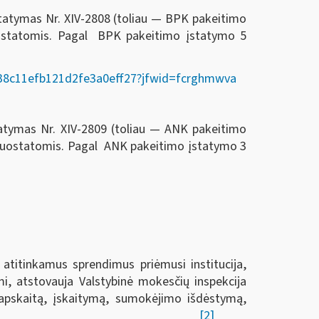
statymas Nr. XIV-2808 (toliau — BPK pakeitimo
ostatomis. Pagal BPK pakeitimo įstatymo 5
02338c11efb121d2fe3a0eff27?jfwid=fcrghmwva
tatymas Nr. XIV-2809 (toliau — ANK pakeitimo
 nuostatomis. Pagal ANK pakeitimo įstatymo 3
 atitinkamus sprendimus priėmusi institucija,
i, atstovauja Valstybinė mokesčių inspekcija
ų apskaitą, įskaitymą, sumokėjimo išdėstymą,
[2]