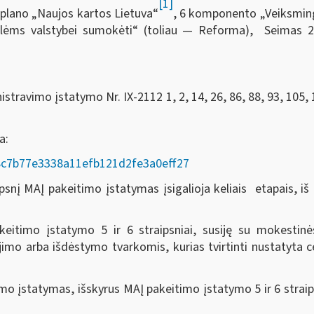
[1]
plano „Naujos kartos Lietuva“
, 6 komponento „Veiksmingas
volėms valstybei sumokėti“ (toliau — Reforma), Seimas
2
travimo įstatymo Nr. IX-2112 1, 2, 14, 26, 86, 88, 93, 105, 
da:
AD/8c7b77e3338a11efb121d2fe3a0eff27
nį MAĮ pakeitimo įstatymas įsigalioja keliais etapais, iš k
eitimo įstatymo 5 ir 6 straipsniai, susiję su mokesti
o arba išdėstymo tvarkomis, kurias tvirtinti nustatyta ce
o įstatymas, išskyrus MAĮ pakeitimo įstatymo 5 ir 6 straip