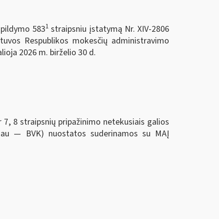
1
papildymo 583
straipsniu įstatymą Nr. XIV-2806
etuvos Respublikos mokesčių administravimo
ioja 2026 m. birželio 30 d.
 straipsnių pripažinimo netekusiais galios
oliau — BVK) nuostatos suderinamos su MAĮ