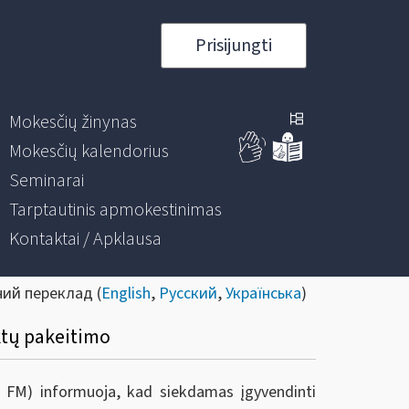
Prisijungti
Mokesčių žinynas
Mokesčių kalendorius
Seminarai
Tarptautinis apmokestinimas
Kontaktai / Apklausa
ний переклад (
English
,
Русский
,
Українська
)
ktų pakeitimo
ie FM) informuoja, kad s
iekdamas įgyvendinti