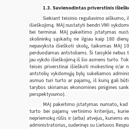
1.3. Suvienodintas p
riverstinis išieš
Siekiant teisinio reguliavimo aiškumo, 
išieškojimą. MAĮ nustatyti bendri VMI vykdomo
bei terminai. MAĮ pakeitimo įstatymas nust
skolininkų sąskaitų ne ilgiau kaip 180 dien
nepavyksta išieškoti skolų, taikomas MAĮ 106
perduodamas antstoliams. Ši taisyklė nebus ta
jau vykdo išieškojimą iš šio asmens turto. Tok
teisės priverstinai išieškoti mokestinę ir/a
antstolių vykdomųjų bylų sukeliamos administ
asmuo turi turto ar pajamų, iš kurių gali bū
tarybos skiriamas ekonomines pinigines sankci
perspektyvumo).
MAĮ pakeitimo įstatymas numato, kad d
turto bei pajamų vertinimo kriterijus, kur
nepriemokų rūšis ir (arba) atvejus, kuriems
administratorius, suderinęs su Lietuvos Respu