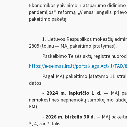
Ekonomikos gaivinimo ir atsparumo didinimo 
pandemijos“ reformą „Vienas langelis prie
pakeitimo paketą:
1. Lietuvos Respublikos mokesčių adminis
2805 (toliau — MAĮ pakeitimo įstatymas).
Paskelbimo Teisės aktų registre nuoro
https://e-seimas.lrs.lt/portal/legalAct/lt/T
Pagal MAĮ pakeitimo įstatymo 11 straips
datos:
-
2024 m. lapkričio 1 d.
— MAĮ pak
nemokestinės nepriemokų sumokėjimo atidėjim
FM);
-
2026 m. birželio 30 d.
— MAĮ pakeitim
3, 4, 5 ir 7 dalis.