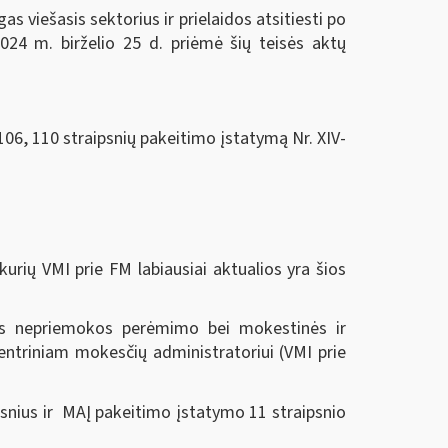
 viešasis sektorius ir prielaidos atsitiesti po
024 m. birželio 25 d.
priėmė šių teisės aktų
106, 110 straipsnių pakeitimo įstatymą Nr. XIV-
urių VMI prie FM labiausiai aktualios yra šios
nės nepriemokos perėmimo bei mokestinės ir
ntriniam mokesčių administratoriui (VMI prie
snius ir MAĮ pakeitimo įstatymo 11 straipsnio