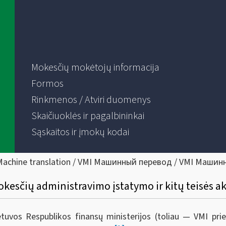
Mokesčių mokėtojų informacija
Formos
Rinkmenos / Atviri duomenys
Skaičiuoklės ir pagalbininkai
Sąskaitos ir įmokų kodai
Machine translation / VMI Машинный перевод / VMI Машин
kesčių administravimo įstatymo ir kitų teisės a
ietuvos Respublikos finansų ministerijos (toliau — VMI pr