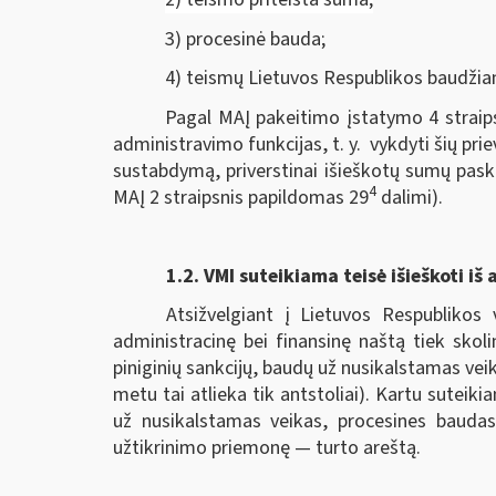
3) procesinė bauda;
4) teismų Lietuvos Respublikos baudžia
Pagal MAĮ pakeitimo įstatymo 4 straips
administravimo funkcijas, t. y. vykdyti šių pri
sustabdymą, priverstinai išieškotų sumų pask
4
MAĮ 2 straipsnis papildomas 29
dalimi).
1.2.
VMI suteikiama teisė išieškoti iš 
Atsižvelgiant į Lietuvos Respublikos 
administracinę bei finansinę naštą tiek skol
piniginių sankcijų, baudų už nusikalstamas veik
metu tai atlieka tik antstoliai). Kartu sutei
už nusikalstamas veikas, procesines baudas
užtikrinimo priemonę — turto areštą.