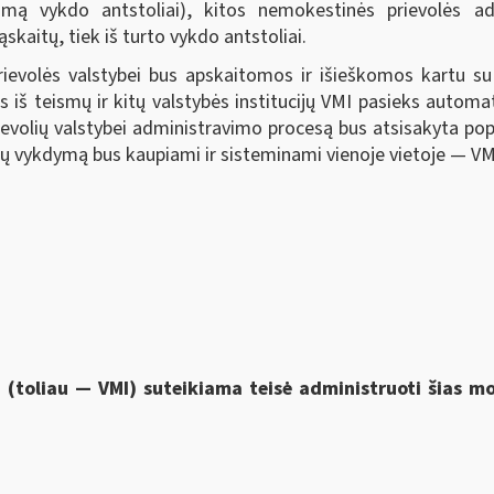
kojimą vykdo antstoliai), kitos nemokestinės prievolės ad
kaitų, tiek iš turto vykdo antstoliai.
ievolės valstybei bus apskaitomos ir išieškomos kartu 
s iš teismų ir kitų valstybės institucijų VMI pasieks automa
rievolių valstybei administravimo procesą bus atsisakyta po
 jų vykdymą bus kaupiami ir sisteminami vienoje vietoje — VM
i (toliau — VMI) suteikiama
teisė administruoti šias 