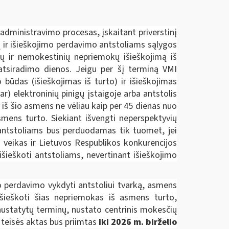
administravimo procesas, įskaitant priverstinį
ų ir išieškojimo perdavimo antstoliams sąlygos
ų ir nemokestinių nepriemokų išieškojimą iš
 atsiradimo dienos. Jeigu per šį terminą VMI
būdas (išieškojimas iš turto) ir išieškojimas
) elektroninių pinigų įstaigoje arba antstolis
 iš šio asmens ne vėliau kaip per 45 dienas nuo
smens turto. Siekiant išvengti neperspektyvių
s antstoliams bus perduodamas tik tuomet, jei
 veikas ir Lietuvos Respublikos konkurencijos
išieškoti antstoliams, nevertinant išieškojimo
 perdavimo vykdyti antstoliui tvarką, asmens
išieškoti šias nepriemokas iš asmens turto,
ustatytų terminų, nustato centrinis mokesčių
 teisės aktas bus priimtas
iki 2026 m. birželio