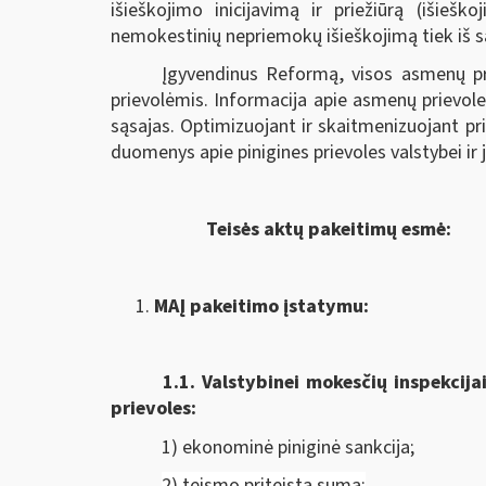
išieškojimo inicijavimą ir priežiūrą (išieš
nemokestinių nepriemokų išieškojimą tiek iš sąs
Įgyvendinus Reformą, visos asmenų pr
prievolėmis. Informacija apie asmenų prievole
sąsajas. Optimizuojant ir skaitmenizuojant p
duomenys apie pinigines prievoles valstybei ir
Teisės aktų pakeitimų esmė:
MAĮ pakeitimo įstatymu:
1.1.
Valstybinei mokesčių inspekcija
prievoles:
1) ekonominė piniginė sankcija;
2) teismo priteista suma;