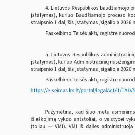
4. Lietuvos Respublikos baudžiamojo pr
įstatymas), kuriuo Baudžiamojo proceso k
straipsnio 1 dalį šis įstatymas įsigalioja 2026 m
Paskelbimo Teisės aktų registre nuoro
5. Lietuvos Respublikos administracin
įstatymas), kuriuo Administracinių nusiženg
straipsnio 1 dalį šis įstatymas įsigalioja 2026 m
Paskelbimo Teisės aktų registre nuorod
https://e-seimas.lrs.lt/portal/legalAct/lt/T
Pažymėtina, kad šiuo metu asmenims ski
išieškojimą vykdo antstoliai, o valstybei v
(toliau — VMI). VMI iš dalies administruoja