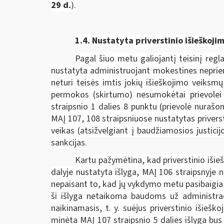
29 d.
).
1.4. Nustatyta priverstinio išieško
Pagal šiuo metu galiojantį teisinį regl
nustatyta administruojant mokestines neprie
neturi teisės imtis jokių išieškojimo veik
permokos (skirtumo) nesumokėtai prievolei p
straipsnio 1 dalies 8 punktu (prievolė nuraš
MAĮ 107, 108 straipsniuose nustatytas privers
veikas (atsižvelgiant į baudžiamosios justici
sankcijas.
Kartu pažymėtina, kad priverstinio išie
dalyje nustatyta išlyga, MAĮ 106 straipsnyje
nepaisant to, kad jų vykdymo metu pasibaigia 
ši išlyga netaikoma baudoms už administraci
naikinamasis, t. y. suėjus priverstinio išieš
minėta MAĮ 107 straipsnio 5 dalies išlyga bus