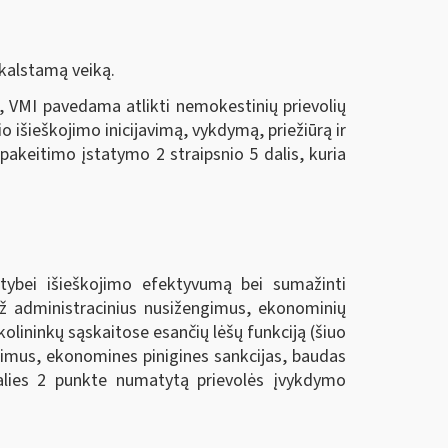
kalstamą veiką.
, VMI pavedama atlikti nemokestinių prievolių
o išieškojimo inicijavimą, vykdymą, priežiūrą ir
akeitimo įstatymo 2 straipsnio 5 dalis, kuria
lstybei išieškojimo efektyvumą bei sumažinti
 už administracinius nusižengimus, ekonominių
kolininkų sąskaitose esančių lėšų funkciją (šiuo
ngimus, ekonomines pinigines sankcijas, baudas
dalies 2 punkte numatytą prievolės įvykdymo