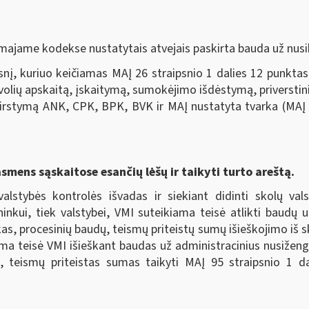
majame kodekse nustatytais atvejais paskirta bauda už nusi
nį, kuriuo keičiamas MAĮ 26 straipsnio 1 dalies 12 punktas
evolių apskaitą, įskaitymą, sumokėjimo išdėstymą, priverstini
irstymą ANK, CPK, BPK, BVK ir MAĮ nustatyta tvarka (MAĮ p
asmens sąskaitose esančių lėšų ir taikyti turto areštą.
valstybės kontrolės išvadas ir siekiant didinti skolų va
ininkui, tiek valstybei, VMI suteikiama teisė atlikti baudų
as, procesinių baudų, teismų priteistų sumų išieškojimo iš s
kiama teisė VMI išieškant baudas už administracinius nusiže
, teismų priteistas sumas taikyti MAĮ 95 straipsnio 1 