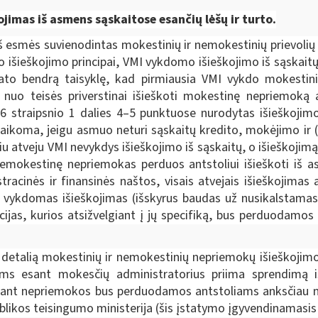
kojimas iš asmens sąskaitose esančių lėšų ir turto.
iš esmės suvienodintas mokestinių ir nemokestinių prievolių 
 išieškojimo principai, VMI vykdomo išieškojimo iš sąskait
ato bendrą taisyklę, kad pirmiausia VMI vykdo mokestini
ų nuo teisės priverstinai išieškoti mokestinę nepriemoką
 straipsnio 1 dalies 4–5 punktuose nurodytas išieškojimo 
ikoma, jeigu asmuo neturi sąskaitų kredito, mokėjimo ir (ar
iu atveju VMI nevykdys išieškojimo iš sąskaitų, o išieškojimą
r nemokestinę nepriemokas perduos antstoliui išieškoti iš a
racinės ir finansinės naštos, visais atvejais išieškojima
ti vykdomas išieškojimas (išskyrus baudas už nusikalstamas
jas, kurios atsižvelgiant į jų specifiką, bus perduodamos 
etalią mokestinių ir nemokestinių nepriemokų išieškojimo
iems esant mokesčių administratorius priima sprendimą 
 esant nepriemokos bus perduodamos antstoliams anksčiau n
blikos teisingumo ministerija
(šis įstatymo įgyvendinamasis