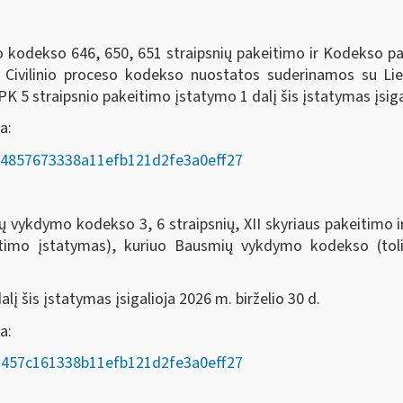
eso kodekso 646, 650, 651 straipsnių pakeitimo ir Kodekso 
o Civilinio proceso kodekso nuostatos suderinamos su Li
 5 straipsnio pakeitimo įstatymo 1 dalį šis įstatymas įsigal
a:
AD/e4857673338a11efb121d2fe3a0eff27
odekso 3, 6 straipsnių, XII skyriaus pakeitimo ir 7, 8
itimo įstatymas), kuriuo Bausmių vykdymo kodekso (t
į šis įstatymas įsigalioja 2026 m. birželio 30 d.
oda:
AD/a457c161338b11efb121d2fe3a0eff27