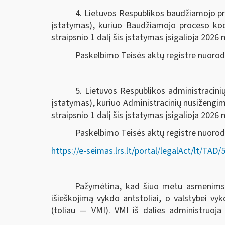
4. Lietuvos Respublikos baudžiamojo pr
įstatymas), kuriuo Baudžiamojo proceso k
straipsnio 1 dalį šis įstatymas įsigalioja 2026 m
Paskelbimo Teisės aktų registre nuoro
5. Lietuvos Respublikos administracin
įstatymas), kuriuo Administracinių nusiženg
straipsnio 1 dalį šis įstatymas įsigalioja 2026 m
Paskelbimo Teisės aktų registre nuorod
https://e-seimas.lrs.lt/portal/legalAct/lt/T
Pažymėtina, kad šiuo metu asmenims ski
išieškojimą vykdo antstoliai, o valstybei v
(toliau — VMI). VMI iš dalies administruoja