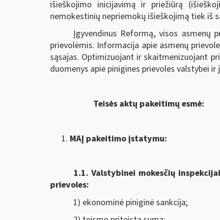
išieškojimo inicijavimą ir priežiūrą (išieš
nemokestinių nepriemokų išieškojimą tiek iš sąs
Įgyvendinus Reformą, visos asmenų pr
prievolėmis. Informacija apie asmenų prievole
sąsajas. Optimizuojant ir skaitmenizuojant p
duomenys apie pinigines prievoles valstybei ir
Teisės aktų pakeitimų esmė:
MAĮ pakeitimo įstatymu:
1.1.
Valstybinei mokesčių inspekcija
prievoles:
1) ekonominė piniginė sankcija;
2) teismo priteista suma;