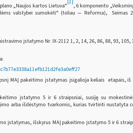
[1]
plano „Naujos kartos Lietuva“
, 6 komponento „Veiksmingas
volėms valstybei sumokėti“ (toliau — Reforma), Seimas
2
travimo įstatymo Nr. IX-2112 1, 2, 14, 26, 86, 88, 93, 105, 
da:
AD/8c7b77e3338a11efb121d2fe3a0eff27
nį MAĮ pakeitimo įstatymas įsigalioja keliais etapais, iš k
eitimo įstatymo 5 ir 6 straipsniai, susiję su mokesti
o arba išdėstymo tvarkomis, kurias tvirtinti nustatyta ce
o įstatymas, išskyrus MAĮ pakeitimo įstatymo 5 ir 6 straip