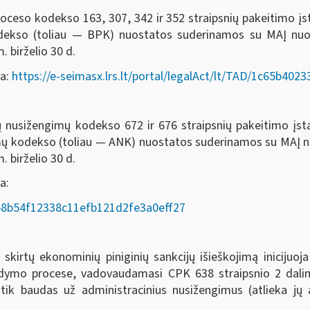
oceso kodekso 163, 307, 342 ir 352 straipsnių pakeitimo į
odekso (toliau — BPK) nuostatos suderinamos su MAĮ nu
. birželio 30 d.
da:
https://e-seimasx.lrs.lt/portal/legalAct/lt/TAD/1c65b4
ių nusižengimų kodekso 672 ir 676 straipsnių pakeitimo įs
imų kodekso (toliau — ANK) nuostatos suderinamos su MAĮ
. birželio 30 d.
a:
AD/58b54f12338c11efb121d2fe3a0eff27
rtų ekonominių piniginių sankcijų išieškojimą inicijuoja
ykdymo procese, vadovaudamasi CPK 638 straipsnio 2 dalim
 tik baudas už administracinius nusižengimus (atlieka j