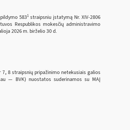
1
papildymo 583
straipsniu įstatymą Nr. XIV-2806
etuvos Respublikos mokesčių administravimo
ioja 2026 m. birželio 30 d.
 straipsnių pripažinimo netekusiais galios
oliau — BVK) nuostatos suderinamos su MAĮ