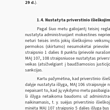
29 d.
).
1.4. Nustatyta priverstinio išieško
Pagal šiuo metu galiojantį teisinį regl
nustatyta administruojant mokestines neprie
neturi teisės imtis jokių išieškojimo veik
permokos (skirtumo) nesumokėtai prievolei p
straipsnio 1 dalies 8 punktu (prievolė nuraš
MAĮ 107, 108 straipsniuose nustatytas privers
veikas (atsižvelgiant į baudžiamosios justici
sankcijas.
Kartu pažymėtina, kad priverstinio išie
dalyje nustatyta išlyga, MAĮ 106 straipsnyje
nepaisant to, kad jų vykdymo metu pasibaigia 
ši išlyga netaikoma baudoms už administraci
naikinamasis, t. y. suėjus priverstinio išieš
minėta MAĮ 107 straipsnio 5 dalies išlyga bus