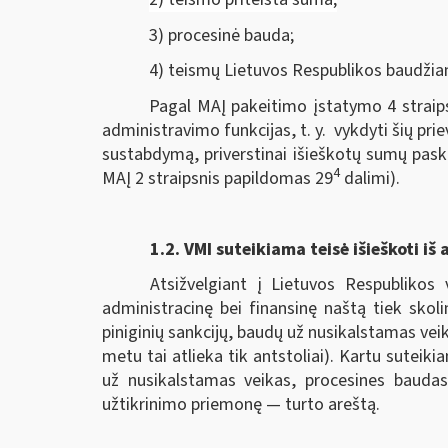
3) procesinė bauda;
4) teismų Lietuvos Respublikos baudžia
Pagal MAĮ pakeitimo įstatymo 4 straips
administravimo funkcijas, t. y. vykdyti šių pri
sustabdymą, priverstinai išieškotų sumų pask
4
MAĮ 2 straipsnis papildomas 29
dalimi).
1.2.
VMI suteikiama teisė išieškoti iš 
Atsižvelgiant į Lietuvos Respublikos 
administracinę bei finansinę naštą tiek skol
piniginių sankcijų, baudų už nusikalstamas veik
metu tai atlieka tik antstoliai). Kartu sutei
už nusikalstamas veikas, procesines baudas
užtikrinimo priemonę — turto areštą.