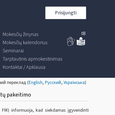
Prisijungti
Mokesčių žinynas
Mokesčių kalendorius
Seminarai
Tarptautinis apmokestinimas
Kontaktai / Apklausa
ний переклад (
English
,
Русский
,
Українська
)
ktų pakeitimo
ie FM) informuoja, kad s
iekdamas įgyvendinti