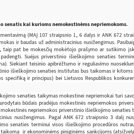
jimo senatis kai kurioms nemokestinėms nepriemokoms.
amentavimą (MAĮ 107 straipsnio 1, 6 dalys ir ANK 672 strai
mokas ir baudas už administracinius nusižengimus. Pasibai
smų, taip pat be mokesčių mokėtojo prašymo ar sutikimo į
adengti. Suėjus priverstinio išieškojimo senaties terminu
oma). Siekiant teisinio apibrėžtumo ir reguliavimo nuosekl
tinio išieškojimo senaties institutas bus taikomas ir kitom
jos specifiką ir principus) bei Lietuvos Respublikos konkur
škojimo senaties taikymas mokestinei nepriemokai turi savo
 nurodytais būdais pradėjus mokestinės nepriemokos privers
mokestinės nepriemokos priverstinio išieškojimo senaties t
nius nusižengimus. Pagal ANK 672 straipsnio 3 dalį nust
kojimo senaties terminui visos išieškojimo procedūros nutr
 taikoma ir ekonominėms piniginėms sankcijoms (atsižvelgia