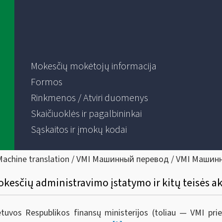
Mokesčių mokėtojų informacija
Formos
Rinkmenos / Atviri duomenys
Skaičiuoklės ir pagalbininkai
Sąskaitos ir įmokų kodai
Machine translation / VMI Машинный перевод / VMI Машин
kesčių administravimo įstatymo ir kitų teisės a
ietuvos Respublikos finansų ministerijos (toliau — VMI pr