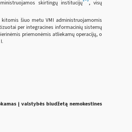
ministruojamos skirtingų institucijų
, visų
su kitomis šiuo metu VMI administruojamomis
tizuotai per integracines informacinių sistemų
pierinėmis priemonėmis atliekamų operacijų, o
I.
mokamas į valstybės biudžetą nemokestines