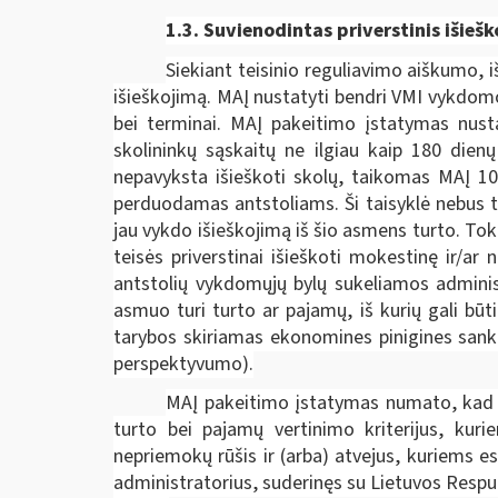
1.3. Suvienodintas p
riverstinis išieš
Siekiant teisinio reguliavimo aiškumo, 
išieškojimą. MAĮ nustatyti bendri VMI vykdomo
bei terminai. MAĮ pakeitimo įstatymas nust
skolininkų sąskaitų ne ilgiau kaip 180 dien
nepavyksta išieškoti skolų, taikomas MAĮ 106
perduodamas antstoliams. Ši taisyklė nebus ta
jau vykdo išieškojimą iš šio asmens turto. Tok
teisės priverstinai išieškoti mokestinę ir/a
antstolių vykdomųjų bylų sukeliamos administ
asmuo turi turto ar pajamų, iš kurių gali bū
tarybos skiriamas ekonomines pinigines sankci
perspektyvumo).
MAĮ pakeitimo įstatymas numato, kad d
turto bei pajamų vertinimo kriterijus, kur
nepriemokų rūšis ir (arba) atvejus, kuriems
administratorius, suderinęs su Lietuvos Respu