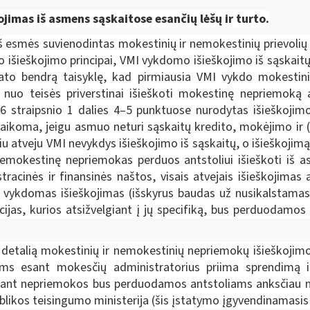
kojimas iš asmens sąskaitose esančių lėšų ir turto.
iš esmės suvienodintas mokestinių ir nemokestinių prievolių 
 išieškojimo principai, VMI vykdomo išieškojimo iš sąskait
ato bendrą taisyklę, kad pirmiausia VMI vykdo mokestini
ų nuo teisės priverstinai išieškoti mokestinę nepriemoką
 straipsnio 1 dalies 4–5 punktuose nurodytas išieškojimo 
ikoma, jeigu asmuo neturi sąskaitų kredito, mokėjimo ir (ar
iu atveju VMI nevykdys išieškojimo iš sąskaitų, o išieškojimą
r nemokestinę nepriemokas perduos antstoliui išieškoti iš a
racinės ir finansinės naštos, visais atvejais išieškojima
ti vykdomas išieškojimas (išskyrus baudas už nusikalstamas
jas, kurios atsižvelgiant į jų specifiką, bus perduodamos 
etalią mokestinių ir nemokestinių nepriemokų išieškojimo
iems esant mokesčių administratorius priima sprendimą 
 esant nepriemokos bus perduodamos antstoliams anksčiau n
blikos teisingumo ministerija
(šis įstatymo įgyvendinamasis