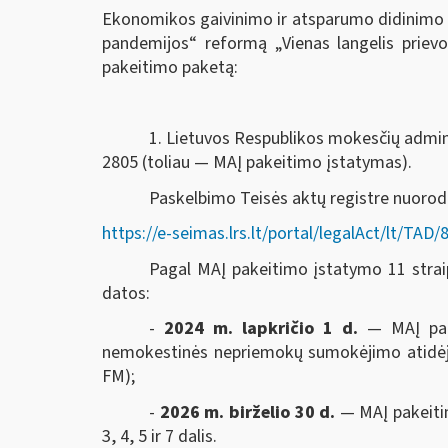
Ekonomikos gaivinimo ir atsparumo didinimo 
pandemijos“ reformą „Vienas langelis prie
pakeitimo paketą:
1. Lietuvos Respublikos mokesčių adminis
2805 (toliau — MAĮ pakeitimo įstatymas).
Paskelbimo Teisės aktų registre nuoro
https://e-seimas.lrs.lt/portal/legalAct/lt/T
Pagal MAĮ pakeitimo įstatymo 11 straips
datos:
-
2024 m. lapkričio 1 d.
— MAĮ pak
nemokestinės nepriemokų sumokėjimo atidėjim
FM);
-
2026 m. birželio 30 d.
— MAĮ pakeitim
3, 4, 5 ir 7 dalis.