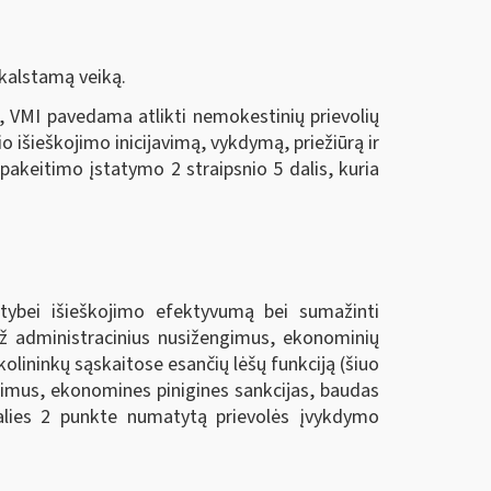
kalstamą veiką.
, VMI pavedama atlikti nemokestinių prievolių
o išieškojimo inicijavimą, vykdymą, priežiūrą ir
akeitimo įstatymo 2 straipsnio 5 dalis, kuria
lstybei išieškojimo efektyvumą bei sumažinti
 už administracinius nusižengimus, ekonominių
kolininkų sąskaitose esančių lėšų funkciją (šiuo
ngimus, ekonomines pinigines sankcijas, baudas
dalies 2 punkte numatytą prievolės įvykdymo