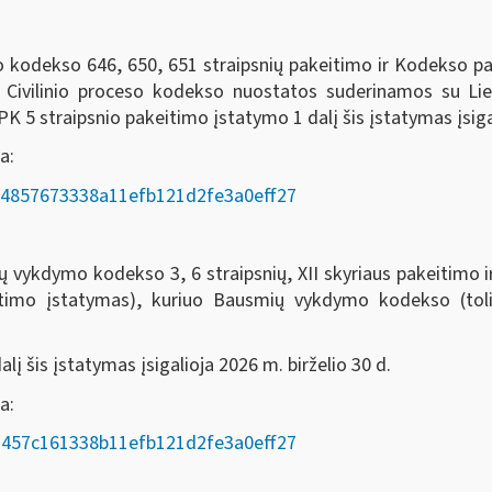
eso kodekso 646, 650, 651 straipsnių pakeitimo ir Kodekso 
o Civilinio proceso kodekso nuostatos suderinamos su Li
 5 straipsnio pakeitimo įstatymo 1 dalį šis įstatymas įsigal
a:
AD/e4857673338a11efb121d2fe3a0eff27
odekso 3, 6 straipsnių, XII skyriaus pakeitimo ir 7, 8
itimo įstatymas), kuriuo Bausmių vykdymo kodekso (t
į šis įstatymas įsigalioja 2026 m. birželio 30 d.
oda:
AD/a457c161338b11efb121d2fe3a0eff27