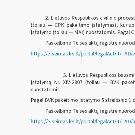
2. Lietuvos Respublikos civilinio proc
(toliau — CPK pakeitimo įstatymas), kuriu
įstatymo (toliau — MAĮ) nuostatomis. Pagal CPK
Paskelbimo Teisės aktų registre nuorod
https://e-seimas.lrs.lt/portal/legalAct/lt/T
3. Lietuvos Respublikos bausmių vykdymo k
įstatymą Nr. XIV-2807 (toliau — BVK pake
nuostatomis.
Pagal BVK pakeitimo įstatymo 5 straipsnio 1 dal
Paskelbimo Teisės aktų registre nuor
https://e-seimas.lrs.lt/portal/legalAct/lt/T