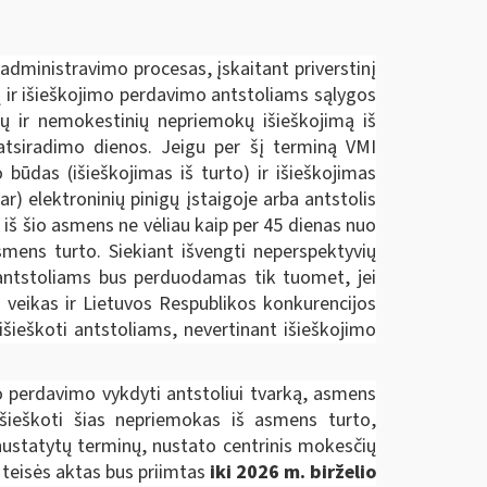
administravimo procesas, įskaitant priverstinį
ų ir išieškojimo perdavimo antstoliams sąlygos
ų ir nemokestinių nepriemokų išieškojimą iš
 atsiradimo dienos. Jeigu per šį terminą VMI
būdas (išieškojimas iš turto) ir išieškojimas
) elektroninių pinigų įstaigoje arba antstolis
 iš šio asmens ne vėliau kaip per 45 dienas nuo
smens turto. Siekiant išvengti neperspektyvių
s antstoliams bus perduodamas tik tuomet, jei
 veikas ir Lietuvos Respublikos konkurencijos
išieškoti antstoliams, nevertinant išieškojimo
 perdavimo vykdyti antstoliui tvarką, asmens
išieškoti šias nepriemokas iš asmens turto,
ustatytų terminų, nustato centrinis mokesčių
 teisės aktas bus priimtas
iki 2026 m. birželio