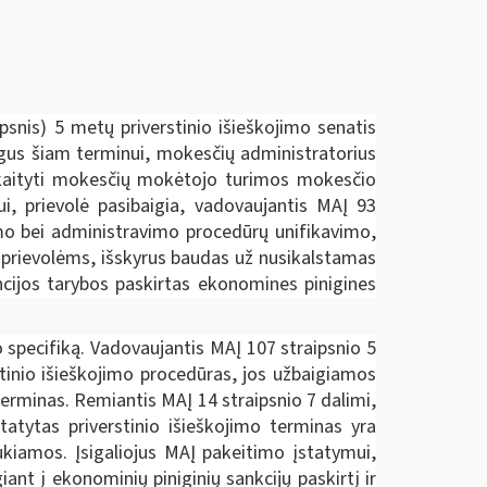
psnis) 5 metų priverstinio išieškojimo senatis
gus šiam terminui, mokesčių administratorius
skaityti mokesčių mokėtojo turimos mokesčio
i, prievolė pasibaigia, vadovaujantis MAĮ 93
umo bei administravimo procedūrų unifikavimo,
s prievolėms, išskyrus baudas už nusikalstamas
encijos tarybos paskirtas ekonomines pinigines
 specifiką. Vadovaujantis MAĮ 107 straipsnio 5
tinio išieškojimo procedūras, jos užbaigiamos
erminas. Remiantis MAĮ 14 straipsnio 7 dalimi,
atytas priverstinio išieškojimo terminas yra
aukiamos. Įsigaliojus MAĮ pakeitimo įstatymui,
nt į ekonominių piniginių sankcijų paskirtį ir