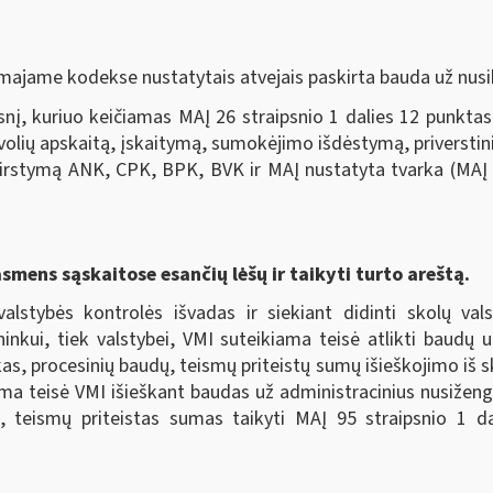
majame kodekse nustatytais atvejais paskirta bauda už nusi
nį, kuriuo keičiamas MAĮ 26 straipsnio 1 dalies 12 punktas
evolių apskaitą, įskaitymą, sumokėjimo išdėstymą, priverstini
irstymą ANK, CPK, BPK, BVK ir MAĮ nustatyta tvarka (MAĮ p
asmens sąskaitose esančių lėšų ir taikyti turto areštą.
valstybės kontrolės išvadas ir siekiant didinti skolų va
ininkui, tiek valstybei, VMI suteikiama teisė atlikti baudų
as, procesinių baudų, teismų priteistų sumų išieškojimo iš s
kiama teisė VMI išieškant baudas už administracinius nusiže
, teismų priteistas sumas taikyti MAĮ 95 straipsnio 1 