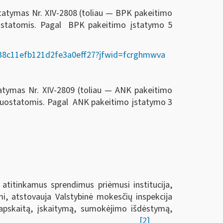
statymas Nr. XIV-2808 (toliau — BPK pakeitimo
ostatomis. Pagal BPK pakeitimo įstatymo 5
02338c11efb121d2fe3a0eff27?jfwid=fcrghmwva
tatymas Nr. XIV-2809 (toliau — ANK pakeitimo
 nuostatomis. Pagal ANK pakeitimo įstatymo 3
 atitinkamus sprendimus priėmusi institucija,
i, atstovauja Valstybinė mokesčių inspekcija
ų apskaitą, įskaitymą, sumokėjimo išdėstymą,
[2]