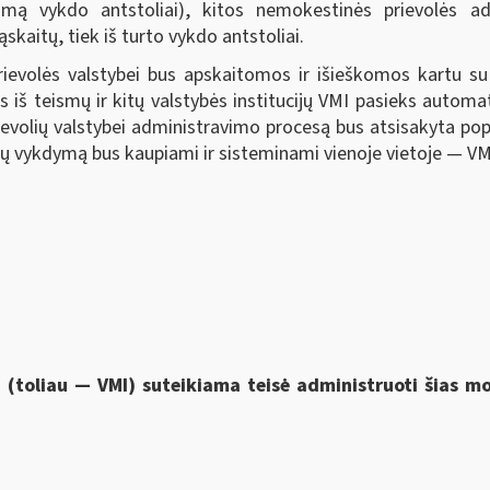
kojimą vykdo antstoliai), kitos nemokestinės prievolės ad
kaitų, tiek iš turto vykdo antstoliai.
ievolės valstybei bus apskaitomos ir išieškomos kartu 
s iš teismų ir kitų valstybės institucijų VMI pasieks automa
rievolių valstybei administravimo procesą bus atsisakyta po
 jų vykdymą bus kaupiami ir sisteminami vienoje vietoje — VM
i (toliau — VMI) suteikiama
teisė administruoti šias 