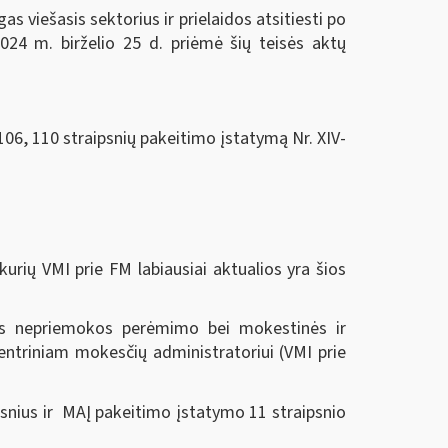
 viešasis sektorius ir prielaidos atsitiesti po
024 m. birželio 25 d.
priėmė šių teisės aktų
106, 110 straipsnių pakeitimo įstatymą Nr. XIV-
urių VMI prie FM labiausiai aktualios yra šios
nės nepriemokos perėmimo bei mokestinės ir
ntriniam mokesčių administratoriui (VMI prie
snius ir MAĮ pakeitimo įstatymo 11 straipsnio