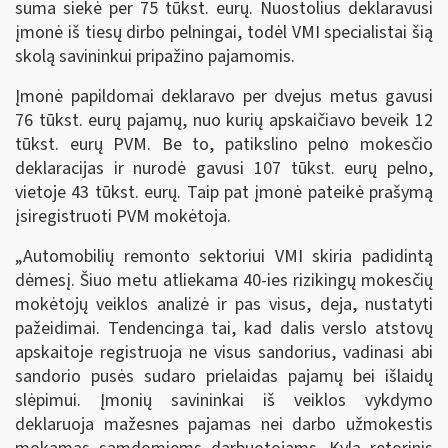
suma siekė per 75 tūkst. eurų. Nuostolius deklaravusi
įmonė iš tiesų dirbo pelningai, todėl VMI specialistai šią
skolą savininkui pripažino pajamomis.
Įmonė papildomai deklaravo per dvejus metus gavusi
76 tūkst. eurų pajamų, nuo kurių apskaičiavo beveik 12
tūkst. eurų PVM. Be to, patikslino pelno mokesčio
deklaracijas ir nurodė gavusi 107 tūkst. eurų pelno,
vietoje 43 tūkst. eurų. Taip pat įmonė pateikė prašymą
įsiregistruoti PVM mokėtoja.
„Automobilių remonto sektoriui VMI skiria padidintą
dėmesį. Šiuo metu atliekama 40-ies rizikingų mokesčių
mokėtojų veiklos analizė ir pas visus, deja, nustatyti
pažeidimai. Tendencinga tai, kad dalis verslo atstovų
apskaitoje registruoja ne visus sandorius, vadinasi abi
sandorio pusės sudaro prielaidas pajamų bei išlaidų
slėpimui. Įmonių savininkai iš veiklos vykdymo
deklaruoja mažesnes pajamas nei darbo užmokestis