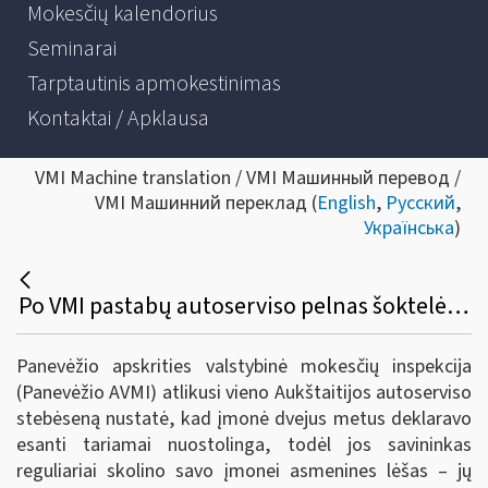
Mokesčių kalendorius
Seminarai
Tarptautinis apmokestinimas
Kontaktai / Apklausa
VMI Machine translation / VMI Машинный перевод /
VMI Машинний переклад (
English
,
Русский
,
Українська
)
Po VMI pastabų autoserviso pelnas šoktelėjo dvigubai
Panevėžio apskrities valstybinė mokesčių inspekcija
(Panevėžio AVMI) atlikusi vieno Aukštaitijos autoserviso
stebėseną nustatė, kad įmonė dvejus metus deklaravo
esanti tariamai nuostolinga, todėl jos savininkas
reguliariai skolino savo įmonei asmenines lėšas – jų