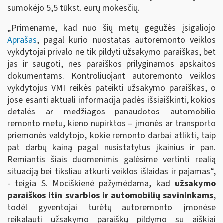
sumokėjo 5,5 tūkst. eurų mokesčių.
„Primename, kad nuo šių metų gegužės įsigaliojo
Aprašas
, pagal kurio nuostatas autoremonto veiklos
vykdytojai privalo ne tik pildyti užsakymo paraiškas, bet
jas ir saugoti, nes paraiškos prilyginamos apskaitos
dokumentams. Kontroliuojant autoremonto veiklos
vykdytojus VMI reikės pateikti užsakymo paraiškas, o
jose esanti aktuali informacija padės išsiaiškinti, kokios
detalės ar medžiagos panaudotos automobilio
remonto metu, kieno nupirktos – įmonės ar transporto
priemonės valdytojo, kokie remonto darbai atlikti, taip
pat darbų kainą pagal nusistatytus įkainius ir pan.
Remiantis šiais duomenimis galėsime vertinti realią
situaciją bei tiksliau atkurti veiklos išlaidas ir pajamas“,
- teigia S. Mociškienė pažymėdama, kad
užsakymo
paraiškos itin svarbios ir automobilių savininkams
,
todėl gyventojai turėtų autoremonto įmonėse
reikalauti užsakymo paraiškų pildymo su aiškiai