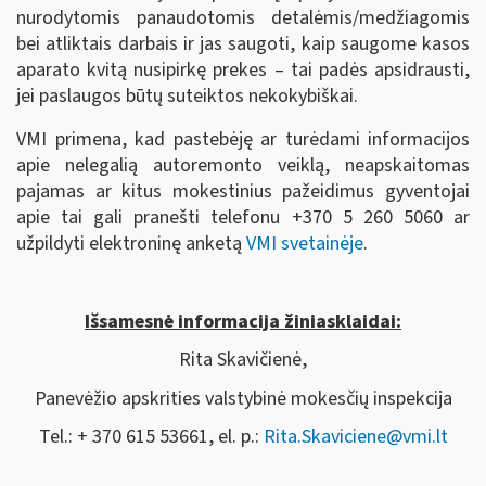
nurodytomis panaudotomis detalėmis/medžiagomis
bei atliktais darbais ir jas saugoti, kaip saugome kasos
aparato kvitą nusipirkę prekes – tai padės apsidrausti,
jei paslaugos būtų suteiktos nekokybiškai.
VMI primena, kad pastebėję ar turėdami informacijos
apie nelegalią autoremonto veiklą, neapskaitomas
pajamas ar kitus mokestinius pažeidimus gyventojai
apie tai gali pranešti telefonu +370 5 260 5060 ar
užpildyti elektroninę anketą
VMI svetainėje
.
Išsamesnė informacija žiniasklaidai:
Rita Skavičienė,
Panevėžio apskrities valstybinė mokesčių inspekcija
Tel.: + 370 615 53661, el. p.:
Rita.Skaviciene@vmi.lt