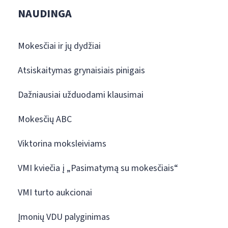
NAUDINGA
Mokesčiai ir jų dydžiai
Atsiskaitymas grynaisiais pinigais
Dažniausiai užduodami klausimai
Mokesčių ABC
Viktorina moksleiviams
VMI kviečia į „Pasimatymą su mokesčiais“
VMI turto aukcionai
Įmonių VDU palyginimas