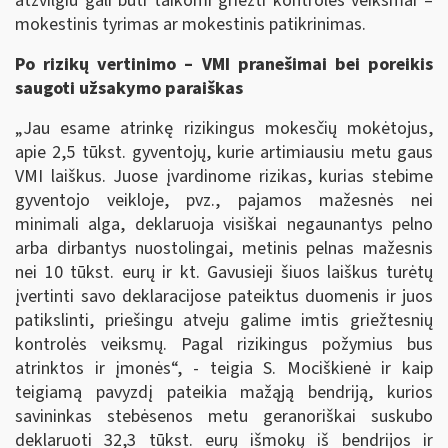
atžvilgiu gali būti taikomi griežti kontrolės veiksmai –
mokestinis tyrimas ar mokestinis patikrinimas.
Po rizikų vertinimo – VMI pranešimai bei poreikis
saugoti užsakymo paraiškas
„Jau esame atrinkę rizikingus mokesčių mokėtojus,
apie 2,5 tūkst. gyventojų, kurie artimiausiu metu gaus
VMI laiškus. Juose įvardinome rizikas, kurias stebime
gyventojo veikloje, pvz., pajamos mažesnės nei
minimali alga, deklaruoja visiškai negaunantys pelno
arba dirbantys nuostolingai, metinis pelnas mažesnis
nei 10 tūkst. eurų ir kt. Gavusieji šiuos laiškus turėtų
įvertinti savo deklaracijose pateiktus duomenis ir juos
patikslinti, priešingu atveju galime imtis griežtesnių
kontrolės veiksmų. Pagal rizikingus požymius bus
atrinktos ir įmonės“, - teigia S. Mociškienė ir kaip
teigiamą pavyzdį pateikia mažąją bendriją, kurios
savininkas stebėsenos metu geranoriškai suskubo
deklaruoti 32,3 tūkst. eurų išmokų iš bendrijos ir