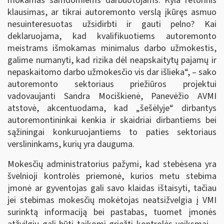
mokamas samdomiems darbuotojams. Kyla retorinis
klausimas, ar tikrai autoremonto verslą įkūręs asmuo
nesuinteresuotas užsidirbti ir gauti pelno? Kai
deklaruojama, kad kvalifikuotiems autoremonto
meistrams išmokamas minimalus darbo užmokestis,
galime numanyti, kad rizika dėl neapskaitytų pajamų ir
nepaskaitomo darbo užmokesčio vis dar išlieka“, – sako
autoremonto sektoriaus priežiūros projektui
vadovaujanti Sandra Mociškienė, Panevėžio AVMI
atstovė, akcentuodama, kad „šešėlyje“ dirbantys
autoremontininkai kenkia ir skaidriai dirbantiems bei
sąžiningai konkuruojantiems to paties sektoriaus
verslininkams, kurių yra dauguma.
Mokesčių administratorius pažymi, kad stebėsena yra
švelnioji kontrolės priemonė, kurios metu stebima
įmonė ar gyventojas gali savo klaidas ištaisyti, tačiau
jei stebimas mokesčių mokėtojas neatsižvelgia į VMI
surinktą informaciją bei pastabas, tuomet įmonės