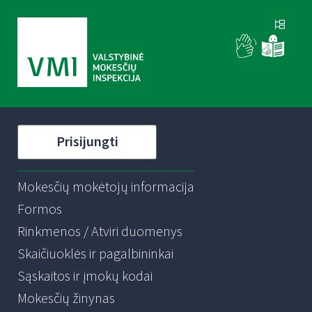
Prisijungti
Mokesčių mokėtojų informacija
Formos
Rinkmenos / Atviri duomenys
Skaičiuoklės ir pagalbininkai
Sąskaitos ir įmokų kodai
Mokesčių žinynas