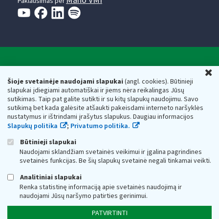
Mano VMI
Paklausimas per
Valstybinė mokesčių inspekcija prie Lietuvos
U
Respublikos finansų ministerijos
Šioje svetainėje naudojami slapukai
(angl. cookies). Būtinieji
slapukai įdiegiami automatiškai ir jiems nėra reikalingas Jūsų
Biudžetinė įstaiga. Juridinio asmens kodas — 188659752,
sutikimas. Taip pat galite sutikti ir su kitų slapukų naudojimu. Savo
adresas: Vasario 16-osios g. 14, 01107 Vilnius, Lietuva, el.paštas:
sutikimą bet kada galėsite atšaukti pakeisdami interneto naršyklės
vmi@vmi.lt
, E. pristatymo dėžutės adresas 188659752
nustatymus ir ištrindami įrašytus slapukus. Daugiau informacijos
Duomenys apie Valstybinę mokesčių inspekciją prie Lietuvos
Slapukų politika
;
Privatumo politika.
Respublikos finansų ministerijos kaupiami ir saugomi Juridinių
asmenų registre
Būtinieji slapukai
Naudojami sklandžiam svetainės veikimui ir įgalina pagrindines
svetainės funkcijas. Be šių slapukų svetainė negali tinkamai veikti.
Analitiniai slapukai
Renka statistinę informaciją apie svetainės naudojimą ir
naudojami Jūsų naršymo patirties gerinimui.
PATVIRTINTI