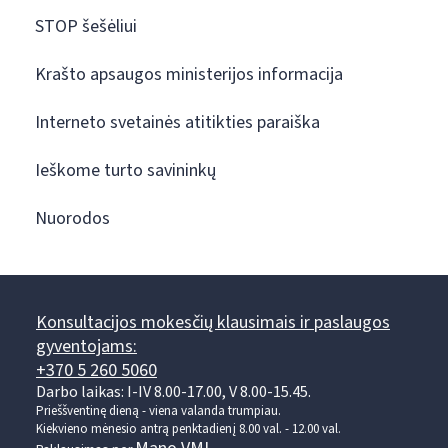
STOP šešėliui
Krašto apsaugos ministerijos informacija
Interneto svetainės atitikties paraiška
Ieškome turto savininkų
Nuorodos
Konsultacijos mokesčių klausimais ir paslaugos
gyventojams:
+370 5 260 5060
Darbo laikas: I-IV 8.00-17.00, V 8.00-15.45.
Prieššventinę dieną - viena valanda trumpiau.
Kiekvieno mėnesio antrą penktadienį 8.00 val. - 12.00 val.