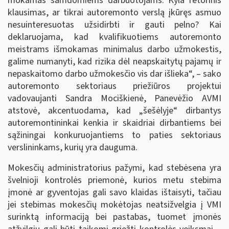
mokamas samdomiems darbuotojams. Kyla retorinis
klausimas, ar tikrai autoremonto verslą įkūręs asmuo
nesuinteresuotas užsidirbti ir gauti pelno? Kai
deklaruojama, kad kvalifikuotiems autoremonto
meistrams išmokamas minimalus darbo užmokestis,
galime numanyti, kad rizika dėl neapskaitytų pajamų ir
nepaskaitomo darbo užmokesčio vis dar išlieka“, – sako
autoremonto sektoriaus priežiūros projektui
vadovaujanti Sandra Mociškienė, Panevėžio AVMI
atstovė, akcentuodama, kad „šešėlyje“ dirbantys
autoremontininkai kenkia ir skaidriai dirbantiems bei
sąžiningai konkuruojantiems to paties sektoriaus
verslininkams, kurių yra dauguma.
Mokesčių administratorius pažymi, kad stebėsena yra
švelnioji kontrolės priemonė, kurios metu stebima
įmonė ar gyventojas gali savo klaidas ištaisyti, tačiau
jei stebimas mokesčių mokėtojas neatsižvelgia į VMI
surinktą informaciją bei pastabas, tuomet įmonės