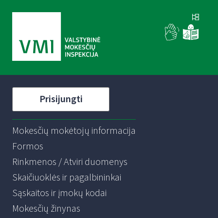
Prisijungti
Mokesčių mokėtojų informacija
Formos
Rinkmenos / Atviri duomenys
Skaičiuoklės ir pagalbininkai
Sąskaitos ir įmokų kodai
Mokesčių žinynas