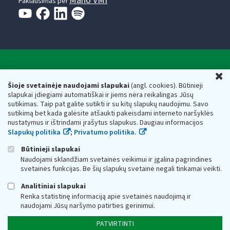
Mano VMI
Paklausimas per
Valstybinė mokesčių inspekcija prie Lietuvos
U
Respublikos finansų ministerijos
Šioje svetainėje naudojami slapukai
(angl. cookies). Būtinieji
slapukai įdiegiami automatiškai ir jiems nėra reikalingas Jūsų
Biudžetinė įstaiga. Juridinio asmens kodas — 188659752,
sutikimas. Taip pat galite sutikti ir su kitų slapukų naudojimu. Savo
adresas: Vasario 16-osios g. 14, 01107 Vilnius, Lietuva, el.paštas:
sutikimą bet kada galėsite atšaukti pakeisdami interneto naršyklės
vmi@vmi.lt
, E. pristatymo dėžutės adresas 188659752
nustatymus ir ištrindami įrašytus slapukus. Daugiau informacijos
Duomenys apie Valstybinę mokesčių inspekciją prie Lietuvos
Slapukų politika
;
Privatumo politika.
Respublikos finansų ministerijos kaupiami ir saugomi Juridinių
asmenų registre
Būtinieji slapukai
Naudojami sklandžiam svetainės veikimui ir įgalina pagrindines
svetainės funkcijas. Be šių slapukų svetainė negali tinkamai veikti.
Analitiniai slapukai
Renka statistinę informaciją apie svetainės naudojimą ir
naudojami Jūsų naršymo patirties gerinimui.
PATVIRTINTI