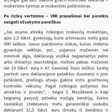
atžvilgiu gali būti taikomi griežti kontrolės veiksmai –
mokestinis tyrimas ar mokestinis patikrinimas.
Po rizikų vertinimo – VMI pranešimai bei poreikis
saugoti užsakymo paraiškas
„Jau esame atrinkę rizikingus mokesčių mokėtojus,
apie 2,5 tūkst. gyventojų, kurie artimiausiu metu gaus
VMI laiškus. Juose įvardinome rizikas, kurias stebime
gyventojo veikloje, pvz., pajamos mažesnės nei
minimali alga, deklaruoja visiškai negaunantys pelno
arba dirbantys nuostolingai, metinis pelnas mažesnis
nei 10 tūkst. eurų ir kt. Gavusieji šiuos laiškus turėtų
įvertinti savo deklaracijose pateiktus duomenis ir juos
patikslinti, priešingu atveju galime imtis griežtesnių
kontrolės veiksmų. Pagal rizikingus požymius bus
atrinktos ir įmonės“, - teigia S. Mociškienė ir kaip
teigiamą pavyzdį pateikia mažąją bendriją, kurios
savininkas stebėsenos metu geranoriškai suskubo
deklaruoti 32,3 tūkst. eurų išmokų iš bendrijos ir