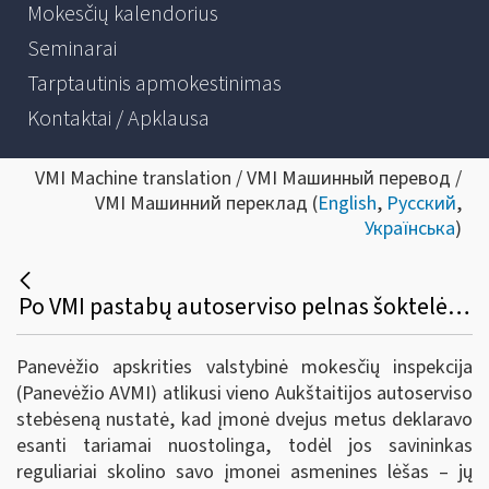
Mokesčių kalendorius
Seminarai
Tarptautinis apmokestinimas
Kontaktai / Apklausa
VMI Machine translation / VMI Машинный перевод /
VMI Машинний переклад (
English
,
Русский
,
Українська
)
Po VMI pastabų autoserviso pelnas šoktelėjo dvigubai
Panevėžio apskrities valstybinė mokesčių inspekcija
(Panevėžio AVMI) atlikusi vieno Aukštaitijos autoserviso
stebėseną nustatė, kad įmonė dvejus metus deklaravo
esanti tariamai nuostolinga, todėl jos savininkas
reguliariai skolino savo įmonei asmenines lėšas – jų