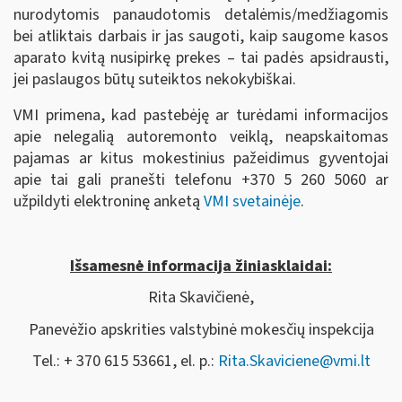
nurodytomis panaudotomis detalėmis/medžiagomis
bei atliktais darbais ir jas saugoti, kaip saugome kasos
aparato kvitą nusipirkę prekes – tai padės apsidrausti,
jei paslaugos būtų suteiktos nekokybiškai.
VMI primena, kad pastebėję ar turėdami informacijos
apie nelegalią autoremonto veiklą, neapskaitomas
pajamas ar kitus mokestinius pažeidimus gyventojai
apie tai gali pranešti telefonu +370 5 260 5060 ar
užpildyti elektroninę anketą
VMI svetainėje
.
Išsamesnė informacija žiniasklaidai:
Rita Skavičienė,
Panevėžio apskrities valstybinė mokesčių inspekcija
Tel.: + 370 615 53661, el. p.:
Rita.Skaviciene@vmi.lt