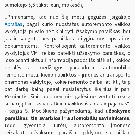
sumokėjo 5,5 tūkst. eurų mokesčių.
„Primename, kad nuo šių metų gegužės įsigaliojo
Aprašas
, pagal kurio nuostatas autoremonto veiklos
vykdytojai privalo ne tik pildyti užsakymo paraiškas, bet
jas ir saugoti, nes paraiškos prilyginamos apskaitos
dokumentams. Kontroliuojant autoremonto veiklos
vykdytojus VMI reikės pateikti užsakymo paraiškas, o
jose esanti aktuali informacija padės išsiaiškinti, kokios
detalės ar medžiagos panaudotos automobilio
remonto metu, kieno nupirktos – įmonės ar transporto
priemonės valdytojo, kokie remonto darbai atlikti, taip
pat darbų kainą pagal nusistatytus įkainius ir pan.
Remiantis šiais duomenimis galėsime vertinti realią
situaciją bei tiksliau atkurti veiklos išlaidas ir pajamas“,
- teigia S. Mociškienė pažymėdama, kad
užsakymo
paraiškos itin svarbios ir automobilių savininkams
,
todėl gyventojai turėtų autoremonto įmonėse
reikalauti užsakymo paraiškų pildymo su aiškiai