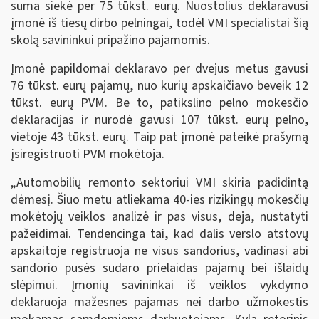
suma siekė per 75 tūkst. eurų. Nuostolius deklaravusi
įmonė iš tiesų dirbo pelningai, todėl VMI specialistai šią
skolą savininkui pripažino pajamomis.
Įmonė papildomai deklaravo per dvejus metus gavusi
76 tūkst. eurų pajamų, nuo kurių apskaičiavo beveik 12
tūkst. eurų PVM. Be to, patikslino pelno mokesčio
deklaracijas ir nurodė gavusi 107 tūkst. eurų pelno,
vietoje 43 tūkst. eurų. Taip pat įmonė pateikė prašymą
įsiregistruoti PVM mokėtoja.
„Automobilių remonto sektoriui VMI skiria padidintą
dėmesį. Šiuo metu atliekama 40-ies rizikingų mokesčių
mokėtojų veiklos analizė ir pas visus, deja, nustatyti
pažeidimai. Tendencinga tai, kad dalis verslo atstovų
apskaitoje registruoja ne visus sandorius, vadinasi abi
sandorio pusės sudaro prielaidas pajamų bei išlaidų
slėpimui. Įmonių savininkai iš veiklos vykdymo
deklaruoja mažesnes pajamas nei darbo užmokestis