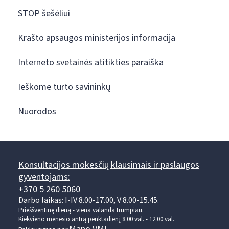
STOP šešėliui
Krašto apsaugos ministerijos informacija
Interneto svetainės atitikties paraiška
Ieškome turto savininkų
Nuorodos
Konsultacijos mokesčių klausimais ir paslaugos
gyventojams:
+370 5 260 5060
Darbo laikas: I-IV 8.00-17.00, V 8.00-15.45.
Prieššventinę dieną - viena valanda trumpiau.
Kiekvieno mėnesio antrą penktadienį 8.00 val. - 12.00 val.