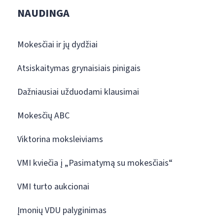
NAUDINGA
Mokesčiai ir jų dydžiai
Atsiskaitymas grynaisiais pinigais
Dažniausiai užduodami klausimai
Mokesčių ABC
Viktorina moksleiviams
VMI kviečia į „Pasimatymą su mokesčiais“
VMI turto aukcionai
Įmonių VDU palyginimas